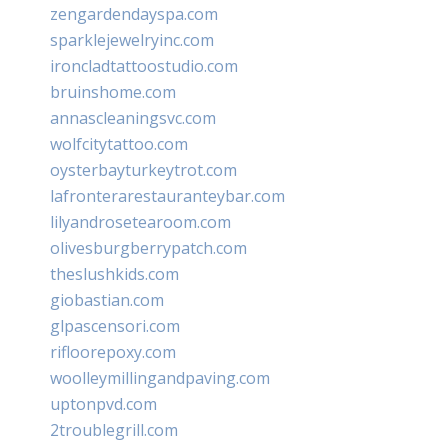
zengardendayspa.com
sparklejewelryinc.com
ironcladtattoostudio.com
bruinshome.com
annascleaningsvc.com
wolfcitytattoo.com
oysterbayturkeytrot.com
lafronterarestauranteybar.com
lilyandrosetearoom.com
olivesburgberrypatch.com
theslushkids.com
giobastian.com
glpascensori.com
rifloorepoxy.com
woolleymillingandpaving.com
uptonpvd.com
2troublegrill.com