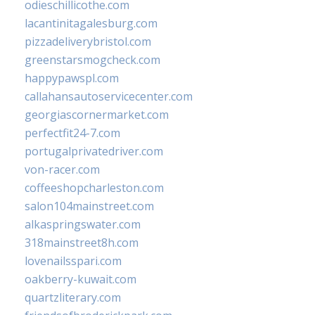
odieschillicothe.com
lacantinitagalesburg.com
pizzadeliverybristol.com
greenstarsmogcheck.com
happypawspl.com
callahansautoservicecenter.com
georgiascornermarket.com
perfectfit24-7.com
portugalprivatedriver.com
von-racer.com
coffeeshopcharleston.com
salon104mainstreet.com
alkaspringswater.com
318mainstreet8h.com
lovenailsspari.com
oakberry-kuwait.com
quartzliterary.com