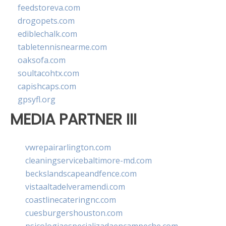
feedstoreva.com
drogopets.com
ediblechalk.com
tabletennisnearme.com
oaksofa.com
soultacohtx.com
capishcaps.com
gpsyfl.org
MEDIA PARTNER III
vwrepairarlington.com
cleaningservicebaltimore-md.com
beckslandscapeandfence.com
vistaaltadelveramendi.com
coastlinecateringnc.com
cuesburgershouston.com
psicologiaespecializadaencampeche.com