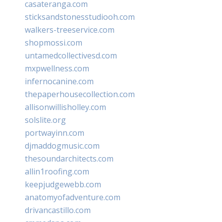
casateranga.com
sticksandstonesstudiooh.com
walkers-treeservice.com
shopmossi.com
untamedcollectivesd.com
mxpwellness.com
infernocanine.com
thepaperhousecollection.com
allisonwillisholley.com
solslite.org
portwayinn.com
djmaddogmusic.com
thesoundarchitects.com
allin1roofing.com
keepjudgewebb.com
anatomyofadventure.com
drivancastillo.com