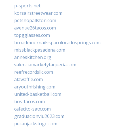
p-sports.net
korsairstreetwear.com
petshopallston.com
avenue26tacos.com
topgglasses.com
broadmoornailsspacoloradosprings.com
missblackpasadena.com
anneskitchen.org
valenciamarketytaqueria.com
reefrecordsllc.com
alawaffle.com
aryouthfishing.com
united-basketball.com
tios-tacos.com
cafecito-satx.com
graduacionviu2023.com
pecanjackstogo.com