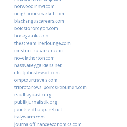
norwoodinnwi.com
neighboursmarket.com
blackanguscareers.com
bolesfororegon.com
bodega-ole.com
thestreamlinerlounge.com
mestrinorubanofc.com
novelatherton.com
nassvalleygardens.net
electjohnstewart.com
omptourtravels.com
tribratanews-polreskebumen.com
rsudbayuasih.org
publikjurnalistik.org
juneteenthapparel.net
italywarm.com
journaloffinanceeconomics.com