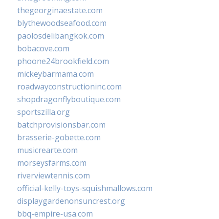
thegeorginaestate.com
blythewoodseafood.com
paolosdelibangkok.com
bobacove.com
phoone24brookfield.com
mickeybarmama.com
roadwayconstructioninc.com
shopdragonflyboutique.com
sportszilla.org
batchprovisionsbar.com
brasserie-gobette.com
musicrearte.com
morseysfarms.com
riverviewtennis.com
official-kelly-toys-squishmallows.com
displaygardenonsuncrest.org
bbq-empire-usa.com