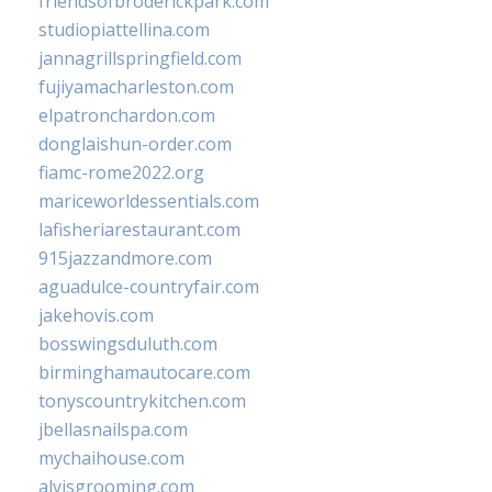
friendsofbroderickpark.com
studiopiattellina.com
jannagrillspringfield.com
fujiyamacharleston.com
elpatronchardon.com
donglaishun-order.com
fiamc-rome2022.org
mariceworldessentials.com
lafisheriarestaurant.com
915jazzandmore.com
aguadulce-countryfair.com
jakehovis.com
bosswingsduluth.com
birminghamautocare.com
tonyscountrykitchen.com
jbellasnailspa.com
mychaihouse.com
alvisgrooming.com