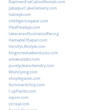
BaytownEvaCationRentals.com
JabalpurCakeDelivery.com
halobjd.com
intelligenceqatar.com
PikaPikaApp.com
takecareofbusinessdfw.org
HamadaOfJapan.com
VersifyLifestyle.com
kingscreekadventures.com
antaeuslabs.com
purelycleanchemdry.com
WishOping.com
shoplegacee.com
bonvivantshop.com
CupPlante.com
mpzin.com
stcreal.com