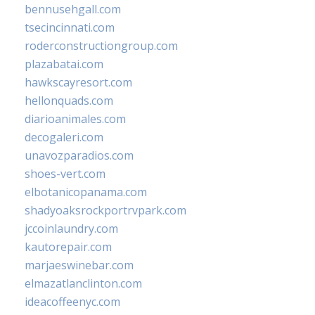
bennusehgall.com
tsecincinnati.com
roderconstructiongroup.com
plazabatai.com
hawkscayresort.com
hellonquads.com
diarioanimales.com
decogaleri.com
unavozparadios.com
shoes-vert.com
elbotanicopanama.com
shadyoaksrockportrvpark.com
jccoinlaundry.com
kautorepair.com
marjaeswinebar.com
elmazatlanclinton.com
ideacoffeenyc.com