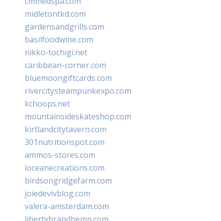
cmmedspa.com
midletontkd.com
gardensandgrills.com
basilfoodwine.com
nikko-tochigi.net
caribbean-corner.com
bluemoongiftcards.com
rivercitysteampunkexpo.com
kchoops.net
mountainsideskateshop.com
kirtlandcitytavern.com
301nutritionspot.com
ammos-stores.com
loceanecreations.com
birdsongridgefarm.com
joiedevivblog.com
valera-amsterdam.com
libertybrandhemp.com