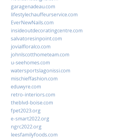
garagenadeau.com
lifestylechauffeurservice.com
EverNewNails.com
insideoutdecoratingcentre.com
salvatoresinpoint.com
jovialfloralco.com
johnlscotthometeam.com
u-seehomes.com
watersportslagonissi.com
mischieffashion.com
eduwyre.com
retro-interiors.com
theblvd-boise.com
fpet2023.org
e-smart2022.org
ngrc2022.org
leesfamilyfoods.com