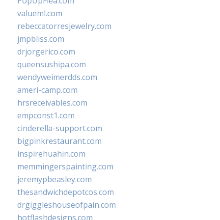
PopUpFlea.com
valueml.com
rebeccatorresjewelry.com
jmpbliss.com
drjorgerico.com
queensushipa.com
wendyweimerdds.com
ameri-camp.com
hrsreceivables.com
empconst1.com
cinderella-support.com
bigpinkrestaurant.com
inspirehuahin.com
memmingerspainting.com
jeremypbeasley.com
thesandwichdepotcos.com
drgiggleshouseofpain.com
hotflashdesigns.com