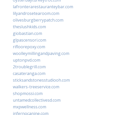
lafronterarestauranteybar.com
lilyandrosetearoom.com
olivesburgberrypatch.com
theslushkids.com
giobastian.com
glpascensori.com
rifloorepoxy.com
woolleymillingandpaving.com
uptonpvd.com
2troublegrill.com
casateranga.com
sticksandstonesstudiooh.com
walkers-treeservice.com
shopmossi.com
untamedcollectivesd.com
mxpwellness.com
infernocanine.com