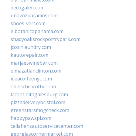
decogaleri.com
unavozparadios.com
shoes-vert.com
elbotanicopanama.com
shadyoaksrockportrvpark.com
jccoinlaundry.com
kautorepair.com
marjaeswinebar.com
elmazatlanclinton.com
ideacoffeenyc.com
odieschillicothe.com
lacantinitagalesburg.com
pizzadeliverybristol.com
greenstarsmogcheck.com
happypawspl.com
callahansautoservicecenter.com
georgiascornermarket.com