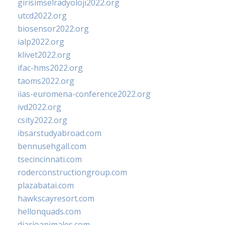
girisimselradyoloji2022.org
utcd2022.org
biosensor2022.org
ialp2022.org
klivet2022.org
ifac-hms2022.org
taoms2022.org
iias-euromena-conference2022.org
ivd2022.org
csity2022.org
ibsarstudyabroad.com
bennusehgall.com
tsecincinnati.com
roderconstructiongroup.com
plazabatai.com
hawkscayresort.com
hellonquads.com
diarioanimales.com