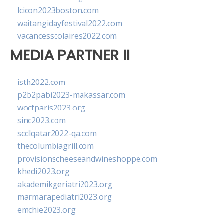
lcicon2023boston.com
waitangidayfestival2022.com
vacancesscolaires2022.com
MEDIA PARTNER II
isth2022.com
p2b2pabi2023-makassar.com
wocfparis2023.org
sinc2023.com
scdlqatar2022-qa.com
thecolumbiagrill.com
provisionscheeseandwineshoppe.com
khedi2023.org
akademikgeriatri2023.org
marmarapediatri2023.org
emchie2023.org