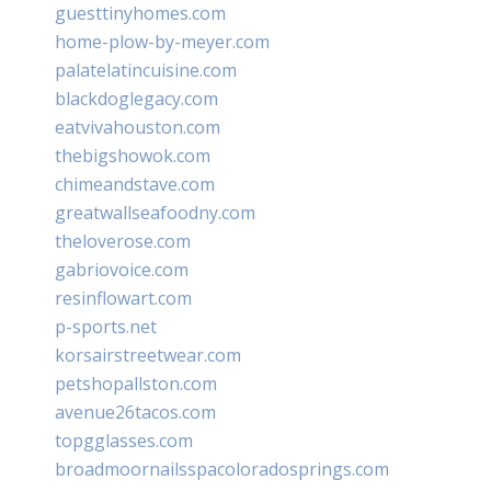
guesttinyhomes.com
home-plow-by-meyer.com
palatelatincuisine.com
blackdoglegacy.com
eatvivahouston.com
thebigshowok.com
chimeandstave.com
greatwallseafoodny.com
theloverose.com
gabriovoice.com
resinflowart.com
p-sports.net
korsairstreetwear.com
petshopallston.com
avenue26tacos.com
topgglasses.com
broadmoornailsspacoloradosprings.com