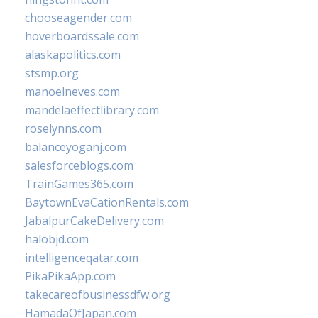
chooseagender.com
hoverboardssale.com
alaskapolitics.com
stsmp.org
manoelneves.com
mandelaeffectlibrary.com
roselynns.com
balanceyoganj.com
salesforceblogs.com
TrainGames365.com
BaytownEvaCationRentals.com
JabalpurCakeDelivery.com
halobjd.com
intelligenceqatar.com
PikaPikaApp.com
takecareofbusinessdfw.org
HamadaOfJapan.com