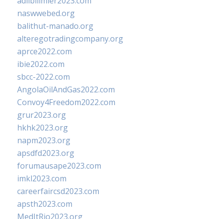
adlibilimler2023.com
naswwebed.org
balithut-manado.org
alteregotradingcompany.org
aprce2022.com
ibie2022.com
sbcc-2022.com
AngolaOilAndGas2022.com
Convoy4Freedom2022.com
grur2023.org
hkhk2023.org
napm2023.org
apsdfd2023.org
forumausape2023.com
imkl2023.com
careerfaircsd2023.com
apsth2023.com
MedItRio2023.org