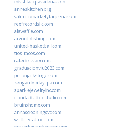
missblackpasadena.com
anneskitchen.org
valenciamarketytaqueria.com
reefrecordsllc.com
alawaffle.com
aryouthfishing.com
united-basketball.com
tios-tacos.com
cafecito-satx.com
graduacionviu2023.com
pecanjackstogo.com
zengardendayspa.com
sparklejewelryinc.com
ironcladtattoostudio.com
bruinshome.com
annascleaningsvc.com
wolfcitytattoo.com
oysterbayturkeytrot.com