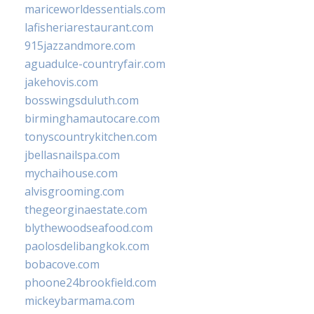
mariceworldessentials.com
lafisheriarestaurant.com
915jazzandmore.com
aguadulce-countryfair.com
jakehovis.com
bosswingsduluth.com
birminghamautocare.com
tonyscountrykitchen.com
jbellasnailspa.com
mychaihouse.com
alvisgrooming.com
thegeorginaestate.com
blythewoodseafood.com
paolosdelibangkok.com
bobacove.com
phoone24brookfield.com
mickeybarmama.com