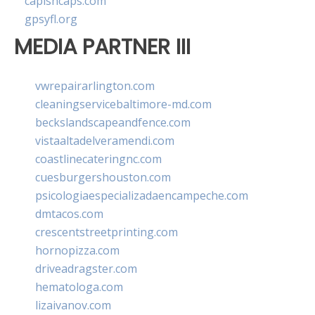
capishcaps.com
gpsyfl.org
MEDIA PARTNER III
vwrepairarlington.com
cleaningservicebaltimore-md.com
beckslandscapeandfence.com
vistaaltadelveramendi.com
coastlinecateringnc.com
cuesburgershouston.com
psicologiaespecializadaencampeche.com
dmtacos.com
crescentstreetprinting.com
hornopizza.com
driveadragster.com
hematologa.com
lizaivanov.com