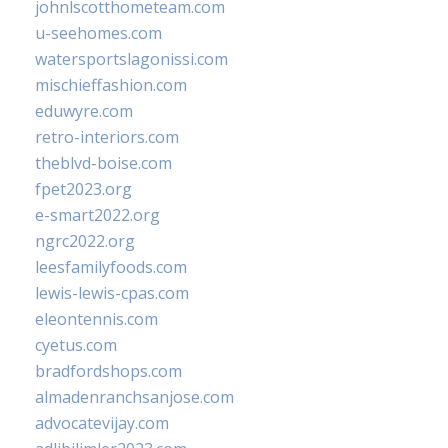
johnlscotthometeam.com
u-seehomes.com
watersportslagonissi.com
mischieffashion.com
eduwyre.com
retro-interiors.com
theblvd-boise.com
fpet2023.org
e-smart2022.org
ngrc2022.org
leesfamilyfoods.com
lewis-lewis-cpas.com
eleontennis.com
cyetus.com
bradfordshops.com
almadenranchsanjose.com
advocatevijay.com