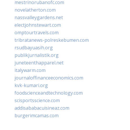
mestrinorubanofc.com
novelatherton.com
nassvalleygardens.net
electjohnstewart.com
omptourtravels.com
tribratanews-polreskebumen.com
rsudbayuasih.org
publikjurnalistik.org
juneteenthapparel.net
italywarm.com
journaloffinanceeconomics.com
kvk-kumari.org
foodscienceandtechnology.com
scisportsscience.com
addisababacuisineaz.com
burgerimcamas.com