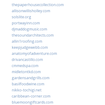
thepaperhousecollection.com
allisonwillisholley.com
solslite.org
portwayinn.com
djmaddogmusic.com
thesoundarchitects.com
allin1roofing.com
keepjudgewebb.com
anatomyofadventure.com
drivancastillo.com
cmmedspa.com
midletontkd.com
gardensandgrills.com
basilfoodwine.com
nikko-tochigi.net
caribbean-corner.com
bluemoongiftcards.com