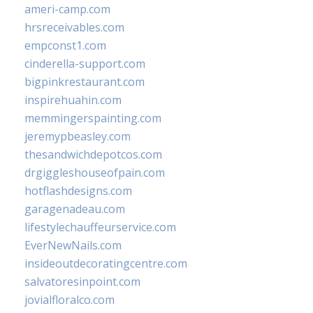
ameri-camp.com
hrsreceivables.com
empconst1.com
cinderella-support.com
bigpinkrestaurant.com
inspirehuahin.com
memmingerspainting.com
jeremypbeasley.com
thesandwichdepotcos.com
drgiggleshouseofpain.com
hotflashdesigns.com
garagenadeau.com
lifestylechauffeurservice.com
EverNewNails.com
insideoutdecoratingcentre.com
salvatoresinpoint.com
jovialfloralco.com