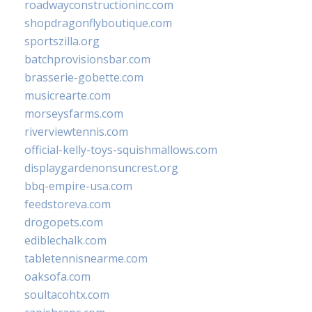
roadwayconstructioninc.com
shopdragonflyboutique.com
sportszilla.org
batchprovisionsbar.com
brasserie-gobette.com
musicrearte.com
morseysfarms.com
riverviewtennis.com
official-kelly-toys-squishmallows.com
displaygardenonsuncrest.org
bbq-empire-usa.com
feedstoreva.com
drogopets.com
ediblechalk.com
tabletennisnearme.com
oaksofa.com
soultacohtx.com