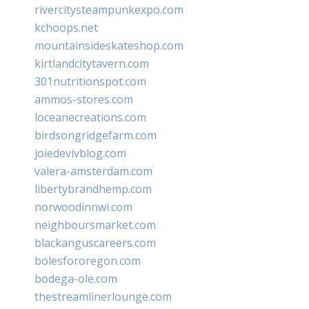
rivercitysteampunkexpo.com
kchoops.net
mountainsideskateshop.com
kirtlandcitytavern.com
301nutritionspot.com
ammos-stores.com
loceanecreations.com
birdsongridgefarm.com
joiedevivblog.com
valera-amsterdam.com
libertybrandhemp.com
norwoodinnwi.com
neighboursmarket.com
blackanguscareers.com
bolesfororegon.com
bodega-ole.com
thestreamlinerlounge.com