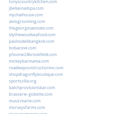
tonyscountrykitchen.com
jbellasnailspa.com
mychaihouse.com
alvisgrooming.com
thegeorginaestate.com
blythewoodseafood.com
paolosdelibangkok.com
bobacove.com
phoone24brookfield.com
mickeybarmama.com
roadwayconstructioninc.com
shopdragonflyboutique.com
sportszilla.org
batchprovisionsbar.com
brasserie-gobette.com
musicrearte.com
morseysfarms.com