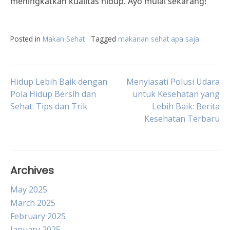
meningkatkan kualitas hidup. Ayo mulai sekarang!
Posted in
Makan Sehat
Tagged
makanan sehat apa saja
Post
Hidup Lebih Baik dengan
Menyiasati Polusi Udara
Pola Hidup Bersih dan
untuk Kesehatan yang
Sehat: Tips dan Trik
Lebih Baik: Berita
navigation
Kesehatan Terbaru
Archives
May 2025
March 2025
February 2025
January 2025