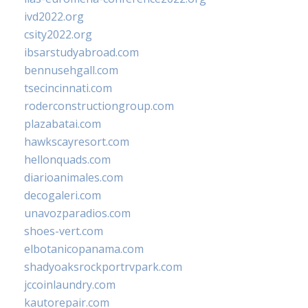
ivd2022.org
csity2022.org
ibsarstudyabroad.com
bennusehgall.com
tsecincinnati.com
roderconstructiongroup.com
plazabatai.com
hawkscayresort.com
hellonquads.com
diarioanimales.com
decogaleri.com
unavozparadios.com
shoes-vert.com
elbotanicopanama.com
shadyoaksrockportrvpark.com
jccoinlaundry.com
kautorepair.com