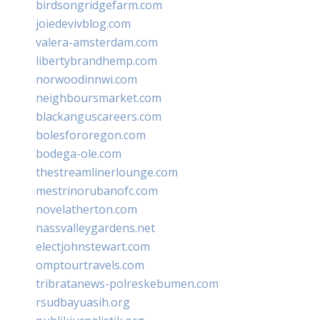
birdsongridgefarm.com
joiedevivblog.com
valera-amsterdam.com
libertybrandhemp.com
norwoodinnwi.com
neighboursmarket.com
blackanguscareers.com
bolesfororegon.com
bodega-ole.com
thestreamlinerlounge.com
mestrinorubanofc.com
novelatherton.com
nassvalleygardens.net
electjohnstewart.com
omptourtravels.com
tribratanews-polreskebumen.com
rsudbayuasih.org