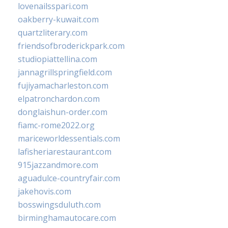
lovenailsspari.com
oakberry-kuwait.com
quartzliterary.com
friendsofbroderickpark.com
studiopiattellina.com
jannagrillspringfield.com
fujiyamacharleston.com
elpatronchardon.com
donglaishun-order.com
fiamc-rome2022.org
mariceworldessentials.com
lafisheriarestaurant.com
915jazzandmore.com
aguadulce-countryfair.com
jakehovis.com
bosswingsduluth.com
birminghamautocare.com