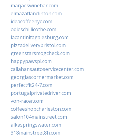
marjaeswinebar.com
elmazatlanclinton.com
ideacoffeenyc.com
odieschillicothe.com
lacantinitagalesburg.com
pizzadeliverybristol.com
greenstarsmogcheck.com
happypawspl.com
callahansautoservicecenter.com
georgiascornermarket.com
perfectfit24-7.com
portugalprivatedriver.com
von-racer.com
coffeeshopcharleston.com
salon104mainstreet.com
alkaspringswater.com
318mainstreet8h.com