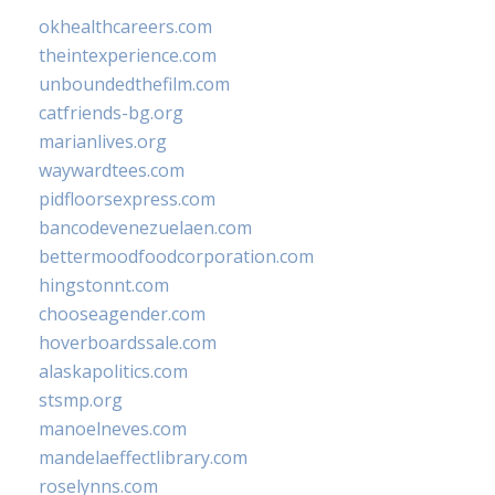
okhealthcareers.com
theintexperience.com
unboundedthefilm.com
catfriends-bg.org
marianlives.org
waywardtees.com
pidfloorsexpress.com
bancodevenezuelaen.com
bettermoodfoodcorporation.com
hingstonnt.com
chooseagender.com
hoverboardssale.com
alaskapolitics.com
stsmp.org
manoelneves.com
mandelaeffectlibrary.com
roselynns.com