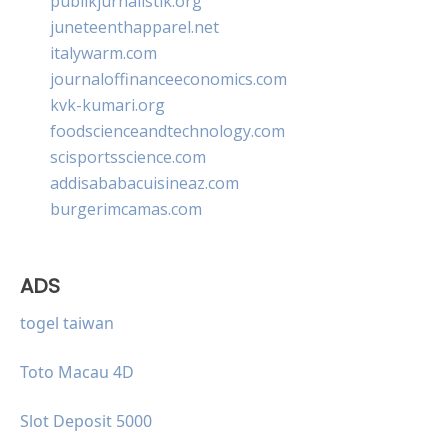
publikjurnalistik.org
juneteenthapparel.net
italywarm.com
journaloffinanceeconomics.com
kvk-kumari.org
foodscienceandtechnology.com
scisportsscience.com
addisababacuisineaz.com
burgerimcamas.com
ADS
togel taiwan
Toto Macau 4D
Slot Deposit 5000