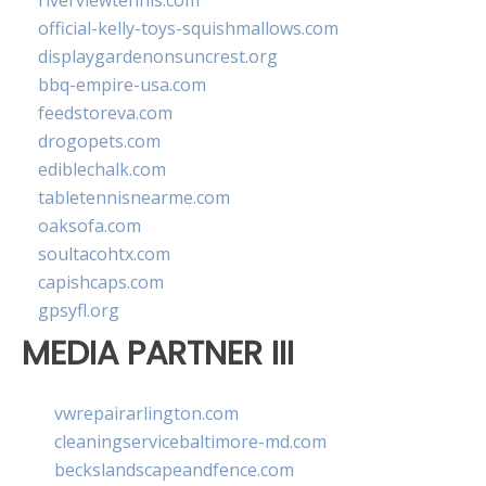
riverviewtennis.com
official-kelly-toys-squishmallows.com
displaygardenonsuncrest.org
bbq-empire-usa.com
feedstoreva.com
drogopets.com
ediblechalk.com
tabletennisnearme.com
oaksofa.com
soultacohtx.com
capishcaps.com
gpsyfl.org
MEDIA PARTNER III
vwrepairarlington.com
cleaningservicebaltimore-md.com
beckslandscapeandfence.com