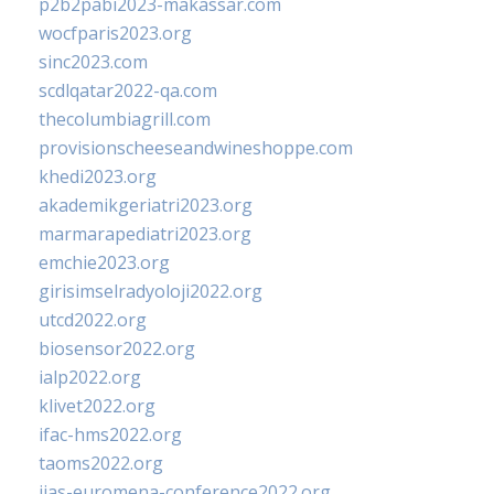
p2b2pabi2023-makassar.com
wocfparis2023.org
sinc2023.com
scdlqatar2022-qa.com
thecolumbiagrill.com
provisionscheeseandwineshoppe.com
khedi2023.org
akademikgeriatri2023.org
marmarapediatri2023.org
emchie2023.org
girisimselradyoloji2022.org
utcd2022.org
biosensor2022.org
ialp2022.org
klivet2022.org
ifac-hms2022.org
taoms2022.org
iias-euromena-conference2022.org