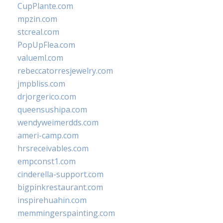
CupPlante.com
mpzin.com
stcreal.com
PopUpFlea.com
valueml.com
rebeccatorresjewelry.com
jmpbliss.com
drjorgerico.com
queensushipa.com
wendyweimerdds.com
ameri-camp.com
hrsreceivables.com
empconst1.com
cinderella-support.com
bigpinkrestaurant.com
inspirehuahin.com
memmingerspainting.com