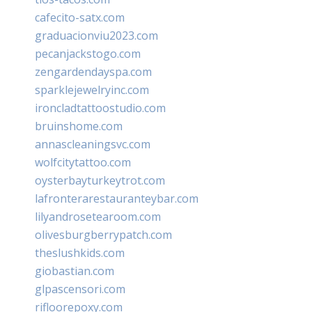
cafecito-satx.com
graduacionviu2023.com
pecanjackstogo.com
zengardendayspa.com
sparklejewelryinc.com
ironcladtattoostudio.com
bruinshome.com
annascleaningsvc.com
wolfcitytattoo.com
oysterbayturkeytrot.com
lafronterarestauranteybar.com
lilyandrosetearoom.com
olivesburgberrypatch.com
theslushkids.com
giobastian.com
glpascensori.com
rifloorepoxy.com