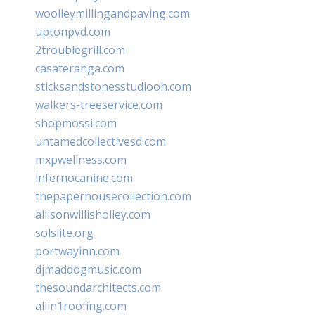
woolleymillingandpaving.com
uptonpvd.com
2troublegrill.com
casateranga.com
sticksandstonesstudiooh.com
walkers-treeservice.com
shopmossi.com
untamedcollectivesd.com
mxpwellness.com
infernocanine.com
thepaperhousecollection.com
allisonwillisholley.com
solslite.org
portwayinn.com
djmaddogmusic.com
thesoundarchitects.com
allin1roofing.com