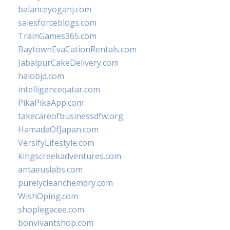
balanceyoganj.com
salesforceblogs.com
TrainGames365.com
BaytownEvaCationRentals.com
JabalpurCakeDelivery.com
halobjd.com
intelligenceqatar.com
PikaPikaApp.com
takecareofbusinessdfw.org
HamadaOfJapan.com
VersifyLifestyle.com
kingscreekadventures.com
antaeuslabs.com
purelycleanchemdry.com
WishOping.com
shoplegacee.com
bonvivantshop.com