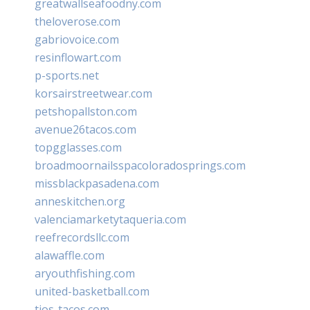
greatwallseafoodny.com
theloverose.com
gabriovoice.com
resinflowart.com
p-sports.net
korsairstreetwear.com
petshopallston.com
avenue26tacos.com
topgglasses.com
broadmoornailsspacoloradosprings.com
missblackpasadena.com
anneskitchen.org
valenciamarketytaqueria.com
reefrecordsllc.com
alawaffle.com
aryouthfishing.com
united-basketball.com
tios-tacos.com