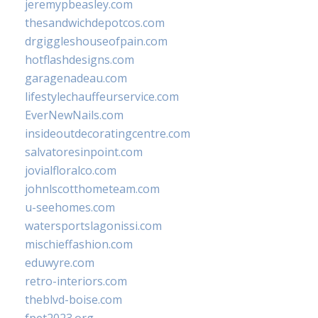
jeremypbeasley.com
thesandwichdepotcos.com
drgiggleshouseofpain.com
hotflashdesigns.com
garagenadeau.com
lifestylechauffeurservice.com
EverNewNails.com
insideoutdecoratingcentre.com
salvatoresinpoint.com
jovialfloralco.com
johnlscotthometeam.com
u-seehomes.com
watersportslagonissi.com
mischieffashion.com
eduwyre.com
retro-interiors.com
theblvd-boise.com