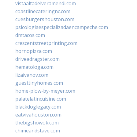
vistaaltadelveramendi.com
coastlinecateringnc.com
cuesburgershouston.com
psicologiaespecializadaencampeche.com
dmtacos.com
crescentstreetprinting.com
hornopizza.com
driveadragster.com
hematologa.com
lizaivanov.com
guesttinyhomes.com
home-plow-by-meyer.com
palatelatincuisine.com
blackdoglegacy.com
eatvivahouston.com
thebigshowok.com
chimeandstave.com