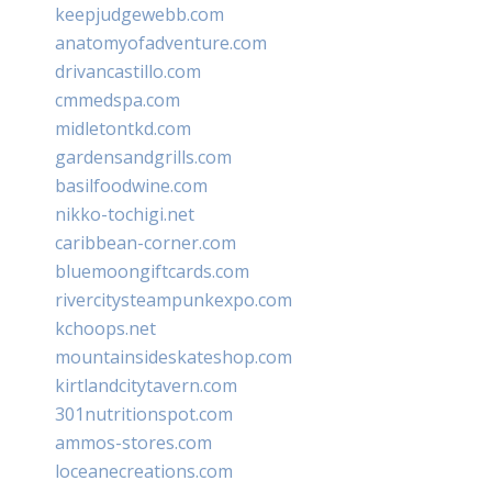
keepjudgewebb.com
anatomyofadventure.com
drivancastillo.com
cmmedspa.com
midletontkd.com
gardensandgrills.com
basilfoodwine.com
nikko-tochigi.net
caribbean-corner.com
bluemoongiftcards.com
rivercitysteampunkexpo.com
kchoops.net
mountainsideskateshop.com
kirtlandcitytavern.com
301nutritionspot.com
ammos-stores.com
loceanecreations.com