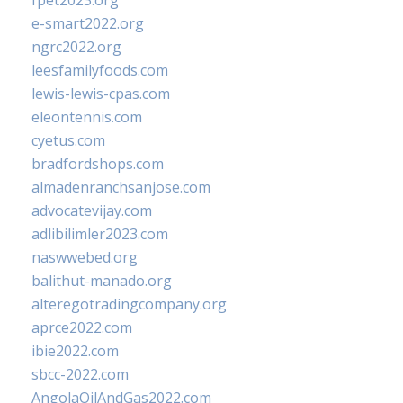
fpet2023.org
e-smart2022.org
ngrc2022.org
leesfamilyfoods.com
lewis-lewis-cpas.com
eleontennis.com
cyetus.com
bradfordshops.com
almadenranchsanjose.com
advocatevijay.com
adlibilimler2023.com
naswwebed.org
balithut-manado.org
alteregotradingcompany.org
aprce2022.com
ibie2022.com
sbcc-2022.com
AngolaOilAndGas2022.com