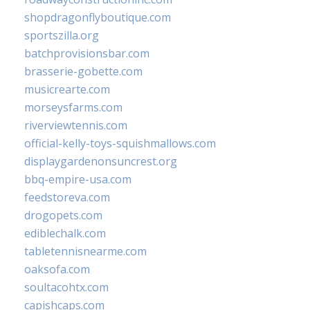
shopdragonflyboutique.com
sportszilla.org
batchprovisionsbar.com
brasserie-gobette.com
musicrearte.com
morseysfarms.com
riverviewtennis.com
official-kelly-toys-squishmallows.com
displaygardenonsuncrest.org
bbq-empire-usa.com
feedstoreva.com
drogopets.com
ediblechalk.com
tabletennisnearme.com
oaksofa.com
soultacohtx.com
capishcaps.com