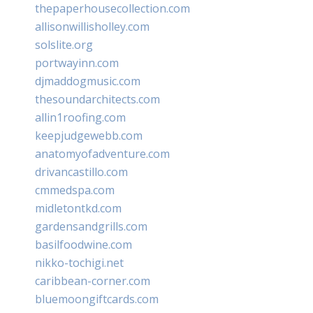
thepaperhousecollection.com
allisonwillisholley.com
solslite.org
portwayinn.com
djmaddogmusic.com
thesoundarchitects.com
allin1roofing.com
keepjudgewebb.com
anatomyofadventure.com
drivancastillo.com
cmmedspa.com
midletontkd.com
gardensandgrills.com
basilfoodwine.com
nikko-tochigi.net
caribbean-corner.com
bluemoongiftcards.com