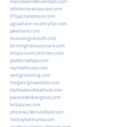
mariceworldessentials.com
lafisheriarestaurant.com
915jazzandmore.com
aguadulce-countryfair.com
jakehovis.com
bosswingsduluth.com
birminghamautocare.com
tonyscountrykitchen.com
jbellasnailspa.com
mychaihouse.com
alvisgrooming.com
thegeorginaestate.com
blythewoodseafood.com
paolosdelibangkok.com
bobacove.com
phoone24brookfield.com
mickeybarmama.com
roadwayconstructioninc.com