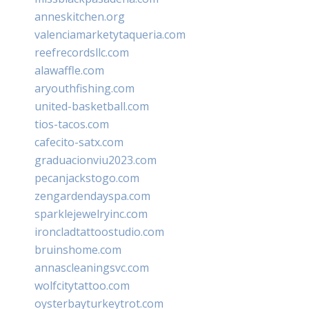
anneskitchen.org
valenciamarketytaqueria.com
reefrecordsllc.com
alawaffle.com
aryouthfishing.com
united-basketball.com
tios-tacos.com
cafecito-satx.com
graduacionviu2023.com
pecanjackstogo.com
zengardendayspa.com
sparklejewelryinc.com
ironcladtattoostudio.com
bruinshome.com
annascleaningsvc.com
wolfcitytattoo.com
oysterbayturkeytrot.com