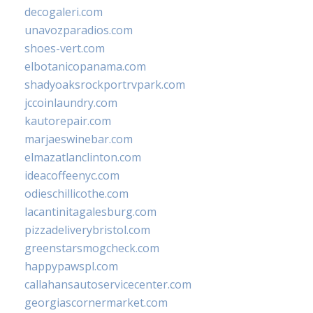
decogaleri.com
unavozparadios.com
shoes-vert.com
elbotanicopanama.com
shadyoaksrockportrvpark.com
jccoinlaundry.com
kautorepair.com
marjaeswinebar.com
elmazatlanclinton.com
ideacoffeenyc.com
odieschillicothe.com
lacantinitagalesburg.com
pizzadeliverybristol.com
greenstarsmogcheck.com
happypawspl.com
callahansautoservicecenter.com
georgiascornermarket.com