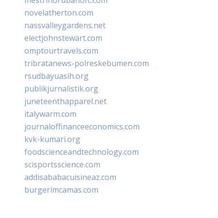
novelatherton.com
nassvalleygardens.net
electjohnstewart.com
omptourtravels.com
tribratanews-polreskebumen.com
rsudbayuasih.org
publikjurnalistik.org
juneteenthapparel.net
italywarm.com
journaloffinanceeconomics.com
kvk-kumari.org
foodscienceandtechnology.com
scisportsscience.com
addisababacuisineaz.com
burgerimcamas.com