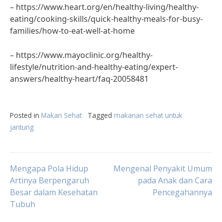
– https://www.heart.org/en/healthy-living/healthy-
eating/cooking-skills/quick-healthy-meals-for-busy-
families/how-to-eat-well-at-home
– https://www.mayoclinic.org/healthy-
lifestyle/nutrition-and-healthy-eating/expert-
answers/healthy-heart/faq-20058481
Posted in
Makan Sehat
Tagged
makanan sehat untuk
jantung
Post
Mengapa Pola Hidup
Mengenal Penyakit Umum
Artinya Berpengaruh
pada Anak dan Cara
Besar dalam Kesehatan
Pencegahannya
navigation
Tubuh