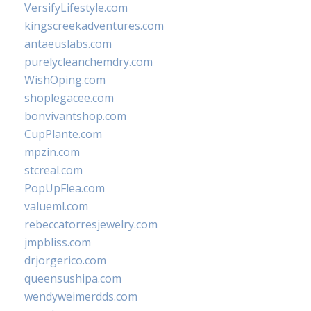
VersifyLifestyle.com
kingscreekadventures.com
antaeuslabs.com
purelycleanchemdry.com
WishOping.com
shoplegacee.com
bonvivantshop.com
CupPlante.com
mpzin.com
stcreal.com
PopUpFlea.com
valueml.com
rebeccatorresjewelry.com
jmpbliss.com
drjorgerico.com
queensushipa.com
wendyweimerdds.com