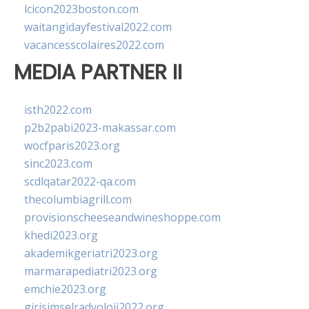
lcicon2023boston.com
waitangidayfestival2022.com
vacancesscolaires2022.com
MEDIA PARTNER II
isth2022.com
p2b2pabi2023-makassar.com
wocfparis2023.org
sinc2023.com
scdlqatar2022-qa.com
thecolumbiagrill.com
provisionscheeseandwineshoppe.com
khedi2023.org
akademikgeriatri2023.org
marmarapediatri2023.org
emchie2023.org
girisimselradyoloji2022.org