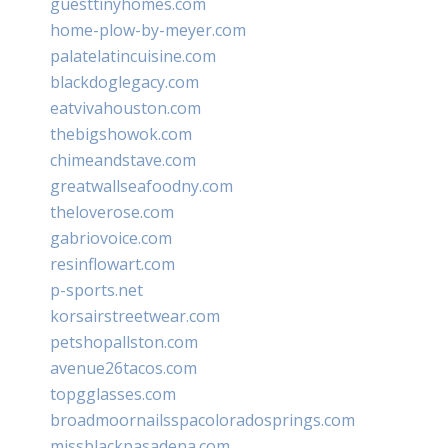
guesttinyhomes.com
home-plow-by-meyer.com
palatelatincuisine.com
blackdoglegacy.com
eatvivahouston.com
thebigshowok.com
chimeandstave.com
greatwallseafoodny.com
theloverose.com
gabriovoice.com
resinflowart.com
p-sports.net
korsairstreetwear.com
petshopallston.com
avenue26tacos.com
topgglasses.com
broadmoornailsspacoloradosprings.com
missblackpasadena.com