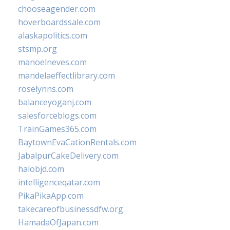
chooseagender.com
hoverboardssale.com
alaskapolitics.com
stsmp.org
manoelneves.com
mandelaeffectlibrary.com
roselynns.com
balanceyoganj.com
salesforceblogs.com
TrainGames365.com
BaytownEvaCationRentals.com
JabalpurCakeDelivery.com
halobjd.com
intelligenceqatar.com
PikaPikaApp.com
takecareofbusinessdfw.org
HamadaOfJapan.com