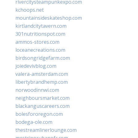
rivercitysteampunkexpo.com
kchoops.net
mountainsideskateshop.com
kirtlandcitytavern.com
301nutritionspot.com
ammos-stores.com
loceanecreations.com
birdsongridgefarm.com
joiedevivblog.com
valera-amsterdam.com
libertybrandhemp.com
norwoodinnwi.com
neighboursmarket.com
blackanguscareers.com
bolesfororegon.com
bodega-ole.com
thestreamlinerlounge.com
mestrinorubanofc.com