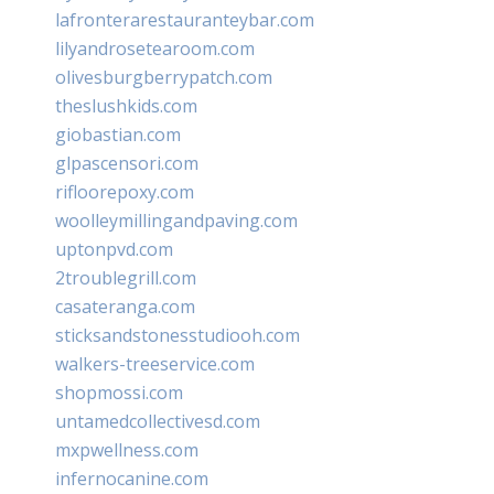
lafronterarestauranteybar.com
lilyandrosetearoom.com
olivesburgberrypatch.com
theslushkids.com
giobastian.com
glpascensori.com
rifloorepoxy.com
woolleymillingandpaving.com
uptonpvd.com
2troublegrill.com
casateranga.com
sticksandstonesstudiooh.com
walkers-treeservice.com
shopmossi.com
untamedcollectivesd.com
mxpwellness.com
infernocanine.com