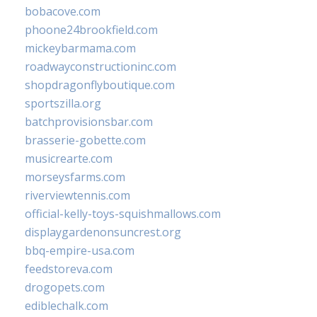
bobacove.com
phoone24brookfield.com
mickeybarmama.com
roadwayconstructioninc.com
shopdragonflyboutique.com
sportszilla.org
batchprovisionsbar.com
brasserie-gobette.com
musicrearte.com
morseysfarms.com
riverviewtennis.com
official-kelly-toys-squishmallows.com
displaygardenonsuncrest.org
bbq-empire-usa.com
feedstoreva.com
drogopets.com
ediblechalk.com