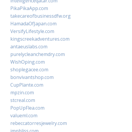
intelligenceqatar.com
PikaPikaApp.com
takecareofbusinessdfw.org
HamadaOfJapan.com
VersifyLifestyle.com
kingscreekadventures.com
antaeuslabs.com
purelycleanchemdry.com
WishOping.com
shoplegacee.com
bonvivantshop.com
CupPlante.com
mpzin.com
stcreal.com
PopUpFlea.com
valueml.com
rebeccatorresjewelry.com
jmpbliss.com