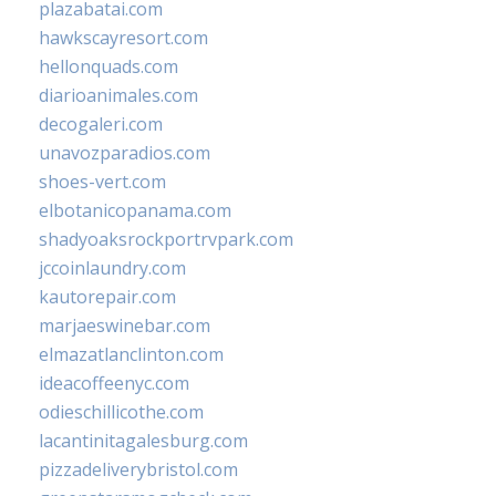
plazabatai.com
hawkscayresort.com
hellonquads.com
diarioanimales.com
decogaleri.com
unavozparadios.com
shoes-vert.com
elbotanicopanama.com
shadyoaksrockportrvpark.com
jccoinlaundry.com
kautorepair.com
marjaeswinebar.com
elmazatlanclinton.com
ideacoffeenyc.com
odieschillicothe.com
lacantinitagalesburg.com
pizzadeliverybristol.com