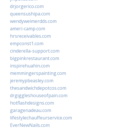
drjorgerico.com
queensushipa.com
wendyweimerdds.com
ameri-camp.com
hrsreceivables.com
empconst1.com
cinderella-support.com
bigpinkrestaurant.com
inspirehuahin.com
memmingerspainting.com
jeremypbeasley.com
thesandwichdepotcos.com
drgiggleshouseofpain.com
hotflashdesigns.com
garagenadeau.com
lifestylechauffeurservice.com
EverNewNails.com