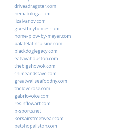
driveadragster.com
hematologa.com
lizaivanov.com
guesttinyhomes.com
home-plow-by-meyer.com
palatelatincuisine.com
blackdoglegacy.com
eatvivahouston.com
thebigshowok.com
chimeandstave.com
greatwallseafoodny.com
theloverose.com
gabriovoice.com
resinflowart.com
p-sports.net
korsairstreetwear.com
petshopallston.com