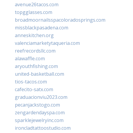
avenue26tacos.com
topgglasses.com
broadmoornailsspacoloradosprings.com
missblackpasadena.com
anneskitchen.org
valenciamarketytaqueria.com
reefrecordsllc.com
alawaffle.com
aryouthfishing.com
united-basketball.com
tios-tacos.com
cafecito-satx.com
graduacionviu2023.com
pecanjackstogo.com
zengardendayspa.com
sparklejewelryinc.com
ironcladtattoostudio.com