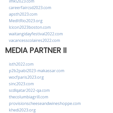
imkl2023.com
careerfaircsd2023.com
apsth2023.com
MedItRio2023.org
lcicon2023boston.com
waitangidayfestival2022.com
vacancesscolaires2022.com
MEDIA PARTNER II
isth2022.com
p2b2pabi2023-makassar.com
wocfparis2023.org
sinc2023.com
scdlqatar2022-qa.com
thecolumbiagrill.com
provisionscheeseandwineshoppe.com
khedi2023.org