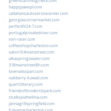
greenstarsmogcheck.com
happypawspl.com
callahansautoservicecenter.com
georgiascornermarket.com
perfectfit24-7.com
portugalprivatedriver.com
von-racer.com
coffeeshopcharleston.com
salon104mainstreet.com
alkaspringswater.com
318mainstreet8h.com
lovenailsspari.com
oakberry-kuwait.com
quartzliterary.com
friendsofbroderickpark.com
studiopiattellina.com
jannagrillspringfield.com
fujiyamacharleston.com