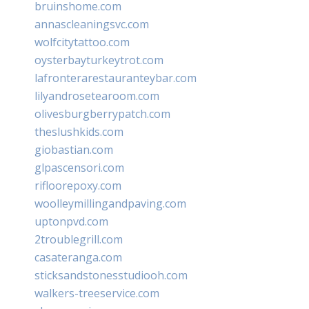
bruinshome.com
annascleaningsvc.com
wolfcitytattoo.com
oysterbayturkeytrot.com
lafronterarestauranteybar.com
lilyandrosetearoom.com
olivesburgberrypatch.com
theslushkids.com
giobastian.com
glpascensori.com
rifloorepoxy.com
woolleymillingandpaving.com
uptonpvd.com
2troublegrill.com
casateranga.com
sticksandstonesstudiooh.com
walkers-treeservice.com