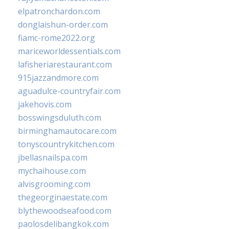
elpatronchardon.com
donglaishun-order.com
fiamc-rome2022.org
mariceworldessentials.com
lafisheriarestaurant.com
915jazzandmore.com
aguadulce-countryfair.com
jakehovis.com
bosswingsduluth.com
birminghamautocare.com
tonyscountrykitchen.com
jbellasnailspa.com
mychaihouse.com
alvisgrooming.com
thegeorginaestate.com
blythewoodseafood.com
paolosdelibangkok.com