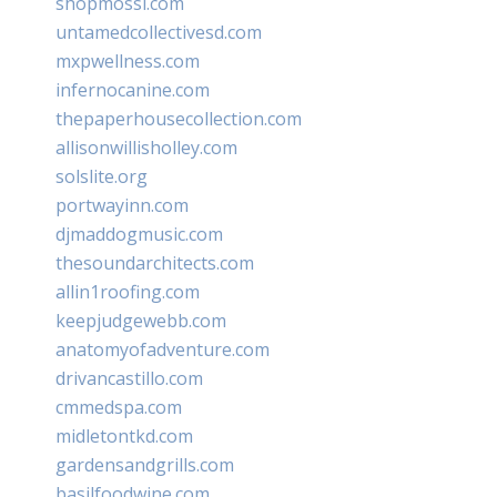
shopmossi.com
untamedcollectivesd.com
mxpwellness.com
infernocanine.com
thepaperhousecollection.com
allisonwillisholley.com
solslite.org
portwayinn.com
djmaddogmusic.com
thesoundarchitects.com
allin1roofing.com
keepjudgewebb.com
anatomyofadventure.com
drivancastillo.com
cmmedspa.com
midletontkd.com
gardensandgrills.com
basilfoodwine.com