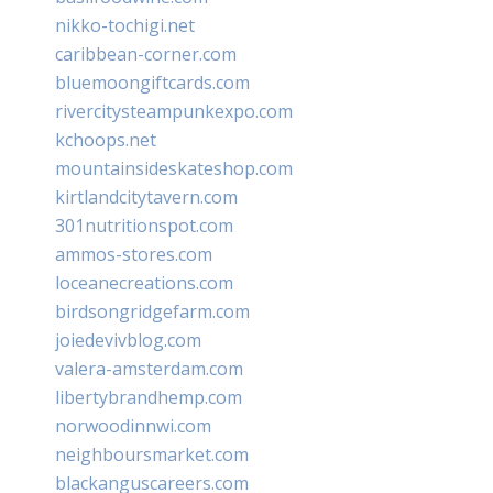
nikko-tochigi.net
caribbean-corner.com
bluemoongiftcards.com
rivercitysteampunkexpo.com
kchoops.net
mountainsideskateshop.com
kirtlandcitytavern.com
301nutritionspot.com
ammos-stores.com
loceanecreations.com
birdsongridgefarm.com
joiedevivblog.com
valera-amsterdam.com
libertybrandhemp.com
norwoodinnwi.com
neighboursmarket.com
blackanguscareers.com