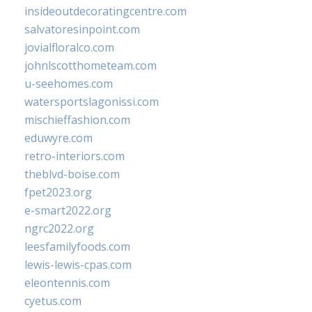
insideoutdecoratingcentre.com
salvatoresinpoint.com
jovialfloralco.com
johnlscotthometeam.com
u-seehomes.com
watersportslagonissi.com
mischieffashion.com
eduwyre.com
retro-interiors.com
theblvd-boise.com
fpet2023.org
e-smart2022.org
ngrc2022.org
leesfamilyfoods.com
lewis-lewis-cpas.com
eleontennis.com
cyetus.com