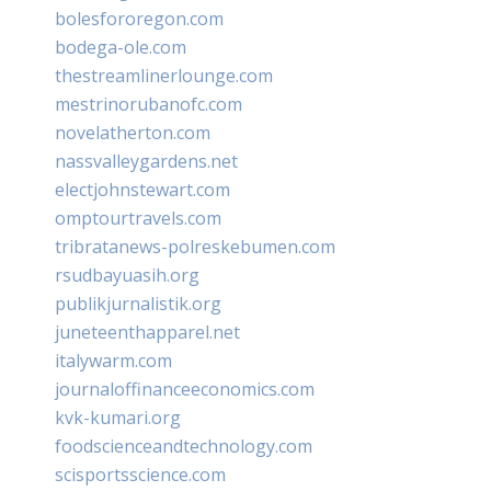
bolesfororegon.com
bodega-ole.com
thestreamlinerlounge.com
mestrinorubanofc.com
novelatherton.com
nassvalleygardens.net
electjohnstewart.com
omptourtravels.com
tribratanews-polreskebumen.com
rsudbayuasih.org
publikjurnalistik.org
juneteenthapparel.net
italywarm.com
journaloffinanceeconomics.com
kvk-kumari.org
foodscienceandtechnology.com
scisportsscience.com