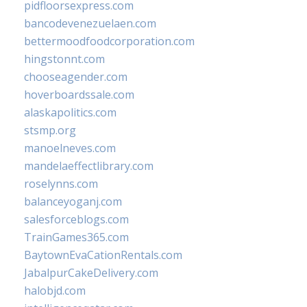
pidfloorsexpress.com
bancodevenezuelaen.com
bettermoodfoodcorporation.com
hingstonnt.com
chooseagender.com
hoverboardssale.com
alaskapolitics.com
stsmp.org
manoelneves.com
mandelaeffectlibrary.com
roselynns.com
balanceyoganj.com
salesforceblogs.com
TrainGames365.com
BaytownEvaCationRentals.com
JabalpurCakeDelivery.com
halobjd.com