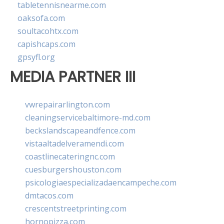
tabletennisnearme.com
oaksofa.com
soultacohtx.com
capishcaps.com
gpsyfl.org
MEDIA PARTNER III
vwrepairarlington.com
cleaningservicebaltimore-md.com
beckslandscapeandfence.com
vistaaltadelveramendi.com
coastlinecateringnc.com
cuesburgershouston.com
psicologiaespecializadaencampeche.com
dmtacos.com
crescentstreetprinting.com
hornopizza.com