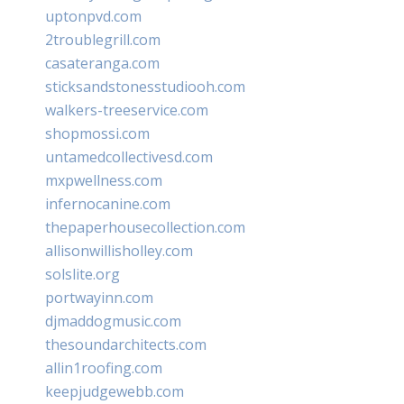
uptonpvd.com
2troublegrill.com
casateranga.com
sticksandstonesstudiooh.com
walkers-treeservice.com
shopmossi.com
untamedcollectivesd.com
mxpwellness.com
infernocanine.com
thepaperhousecollection.com
allisonwillisholley.com
solslite.org
portwayinn.com
djmaddogmusic.com
thesoundarchitects.com
allin1roofing.com
keepjudgewebb.com