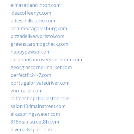
elmazatlanclinton.com
ideacoffeenyc.com
odieschillicothe.com
lacantinitagalesburg.com
pizzadeliverybristol.com
greenstarsmogcheck.com
happypawspl.com
callahansautoservicecenter.com
georgiascornermarket.com
perfectfit24-7.com
portugalprivatedriver.com
von-racer.com
coffeeshopcharleston.com
salon104mainstreet.com
alkaspringswater.com
318mainstreet8h.com
lovenailsspari.com