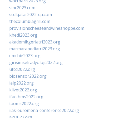
wocfparis2023.org
sinc2023.com
scdlqatar2022-qa.com
thecolumbiagrill.com
provisionscheeseandwineshoppe.com
khedi2023.org
akademikgeriatri2023.org
marmarapediatri2023.org
emchie2023.org
girisimselradyoloji2022.org
utcd2022.org
biosensor2022.org
ialp2022.org
klivet2022.org
ifac-hms2022.org
taoms2022.org
iias-euromena-conference2022.org
ivd2022.org