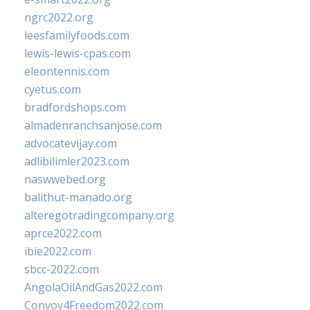
ngrc2022.org
leesfamilyfoods.com
lewis-lewis-cpas.com
eleontennis.com
cyetus.com
bradfordshops.com
almadenranchsanjose.com
advocatevijay.com
adlibilimler2023.com
naswwebed.org
balithut-manado.org
alteregotradingcompany.org
aprce2022.com
ibie2022.com
sbcc-2022.com
AngolaOilAndGas2022.com
Convoy4Freedom2022.com