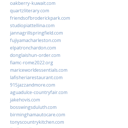
oakberry-kuwait.com
quartzliterary.com
friendsofbroderickpark.com
studiopiattellina.com
jannagrillspringfield.com
fujiyamacharleston.com
elpatronchardon.com
donglaishun-order.com
fiamc-rome2022.org
mariceworldessentials.com
lafisheriarestaurant.com
915jazzandmore.com
aguadulce-countryfair.com
jakehovis.com
bosswingsduluth.com
birminghamautocare.com
tonyscountrykitchen.com