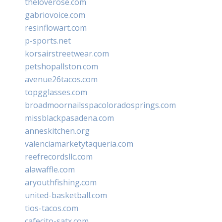
theloverose.com
gabriovoice.com
resinflowart.com
p-sports.net
korsairstreetwear.com
petshopallston.com
avenue26tacos.com
topgglasses.com
broadmoornailsspacoloradosprings.com
missblackpasadena.com
anneskitchen.org
valenciamarketytaqueria.com
reefrecordsllc.com
alawaffle.com
aryouthfishing.com
united-basketball.com
tios-tacos.com
cafecito-satx.com