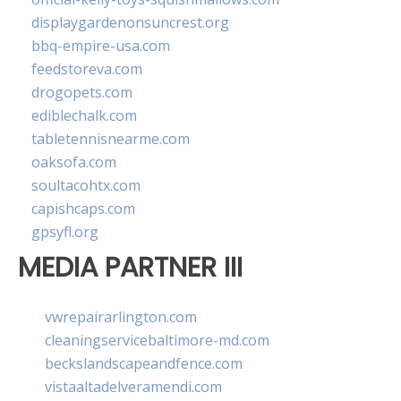
displaygardenonsuncrest.org
bbq-empire-usa.com
feedstoreva.com
drogopets.com
ediblechalk.com
tabletennisnearme.com
oaksofa.com
soultacohtx.com
capishcaps.com
gpsyfl.org
MEDIA PARTNER III
vwrepairarlington.com
cleaningservicebaltimore-md.com
beckslandscapeandfence.com
vistaaltadelveramendi.com