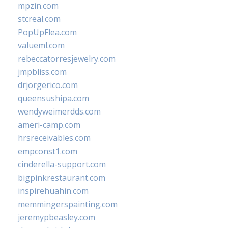
mpzin.com
stcreal.com
PopUpFlea.com
valueml.com
rebeccatorresjewelry.com
jmpbliss.com
drjorgerico.com
queensushipa.com
wendyweimerdds.com
ameri-camp.com
hrsreceivables.com
empconst1.com
cinderella-support.com
bigpinkrestaurant.com
inspirehuahin.com
memmingerspainting.com
jeremypbeasley.com