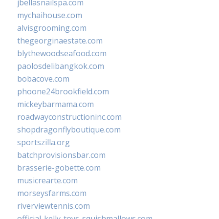
jbellasnailspa.com
mychaihouse.com
alvisgrooming.com
thegeorginaestate.com
blythewoodseafood.com
paolosdelibangkok.com
bobacove.com
phoone24brookfield.com
mickeybarmama.com
roadwayconstructioninc.com
shopdragonflyboutique.com
sportszilla.org
batchprovisionsbar.com
brasserie-gobette.com
musicrearte.com
morseysfarms.com
riverviewtennis.com
official-kelly-toys-squishmallows.com