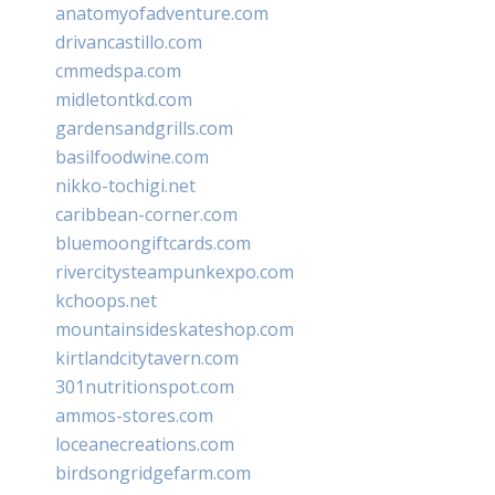
anatomyofadventure.com
drivancastillo.com
cmmedspa.com
midletontkd.com
gardensandgrills.com
basilfoodwine.com
nikko-tochigi.net
caribbean-corner.com
bluemoongiftcards.com
rivercitysteampunkexpo.com
kchoops.net
mountainsideskateshop.com
kirtlandcitytavern.com
301nutritionspot.com
ammos-stores.com
loceanecreations.com
birdsongridgefarm.com