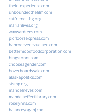
theintexperience.com
unboundedthefilm.com
catfriends-bg.org
marianlives.org
waywardtees.com
pidfloorsexpress.com
bancodevenezuelaen.com
bettermoodfoodcorporation.com
hingstonnt.com
chooseagender.com
hoverboardssale.com
alaskapolitics.com
stsmp.org
manoelneves.com
mandelaeffectlibrary.com
roselynns.com
balanceyoganj.com