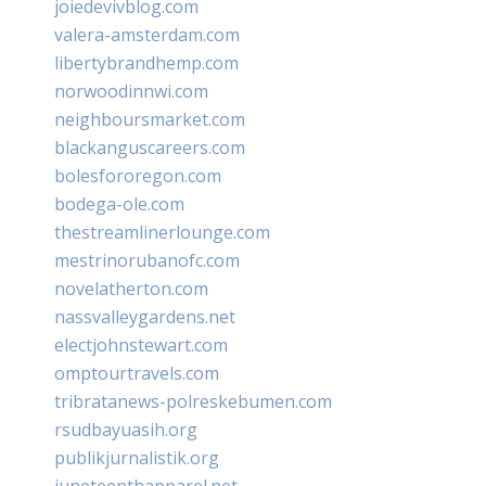
joiedevivblog.com
valera-amsterdam.com
libertybrandhemp.com
norwoodinnwi.com
neighboursmarket.com
blackanguscareers.com
bolesfororegon.com
bodega-ole.com
thestreamlinerlounge.com
mestrinorubanofc.com
novelatherton.com
nassvalleygardens.net
electjohnstewart.com
omptourtravels.com
tribratanews-polreskebumen.com
rsudbayuasih.org
publikjurnalistik.org
juneteenthapparel.net