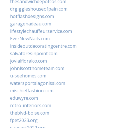
thesandwichdepotcos.com
drgiggleshouseofpain.com
hotflashdesigns.com
garagenadeau.com
lifestylechauffeurservice.com
EverNewNails.com
insideoutdecoratingcentre.com
salvatoresinpoint.com
jovialfloralco.com
johnlscotthometeam.com
u-seehomes.com
watersportslagonissi.com
mischieffashion.com
eduwyre.com
retro-interiors.com
theblvd-boise.com
fpet2023.org
e-smart2022.org