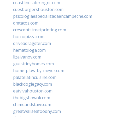
coastlinecateringnc.com
cuesburgershouston.com
psicologiaespecializadaencampeche.com
dmtacos.com
crescentstreetprinting.com
hornopizza.com
driveadragster.com
hematologa.com
lizaivanov.com
guesttinyhomes.com
home-plow-by-meyer.com
palatelatincuisine.com
blackdoglegacy.com
eatvivahouston.com
thebigshowok.com
chimeandstave.com
greatwallseafoodny.com