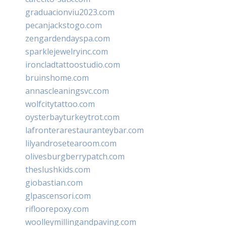
graduacionviu2023.com
pecanjackstogo.com
zengardendayspa.com
sparklejewelryinc.com
ironcladtattoostudio.com
bruinshome.com
annascleaningsvc.com
wolfcitytattoo.com
oysterbayturkeytrot.com
lafronterarestauranteybar.com
lilyandrosetearoom.com
olivesburgberrypatch.com
theslushkids.com
giobastian.com
glpascensori.com
rifloorepoxy.com
woolleymillingandpaving.com