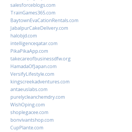
salesforceblogs.com
TrainGames365.com
BaytownEvaCationRentals.com
JabalpurCakeDelivery.com
halobjd.com
intelligenceqatar.com
PikaPikaApp.com
takecareofbusinessdfw.org
HamadaOfJapan.com
VersifyLifestyle.com
kingscreekadventures.com
antaeuslabs.com
purelycleanchemdry.com
WishOping.com
shoplegacee.com
bonvivantshop.com
CupPlante.com