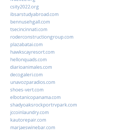
csity2022.org
ibsarstudyabroad.com
bennusehgall.com
tsecincinnati.com
roderconstructiongroup.com
plazabatai.com
hawkscayresort.com
hellonquads.com
diarioanimales.com
decogaleri.com
unavozparadios.com
shoes-vert.com
elbotanicopanama.com
shadyoaksrockportrvpark.com
jccoinlaundry.com
kautorepair.com
marjaeswinebar.com