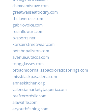
chimeandstave.com
greatwallseafoodny.com
theloverose.com
gabriovoice.com
resinflowart.com
p-sports.net
korsairstreetwear.com
petshopallston.com
avenue26tacos.com
topgglasses.com
broadmoornailsspacoloradosprings.com
missblackpasadena.com
anneskitchen.org
valenciamarketytaqueria.com
reefrecordsllc.com
alawaffle.com
aryouthfishing.com