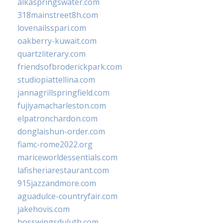
alkaspringswater.com
318mainstreet8h.com
lovenailsspari.com
oakberry-kuwait.com
quartzliterary.com
friendsofbroderickpark.com
studiopiattellina.com
jannagrillspringfield.com
fujiyamacharleston.com
elpatronchardon.com
donglaishun-order.com
fiamc-rome2022.org
mariceworldessentials.com
lafisheriarestaurant.com
915jazzandmore.com
aguadulce-countryfair.com
jakehovis.com
bosswingsduluth.com