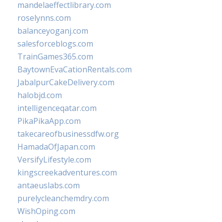
mandelaeffectlibrary.com
roselynns.com
balanceyoganj.com
salesforceblogs.com
TrainGames365.com
BaytownEvaCationRentals.com
JabalpurCakeDelivery.com
halobjd.com
intelligenceqatar.com
PikaPikaApp.com
takecareofbusinessdfw.org
HamadaOfJapan.com
VersifyLifestyle.com
kingscreekadventures.com
antaeuslabs.com
purelycleanchemdry.com
WishOping.com