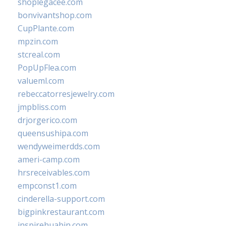
shoplegacee.com
bonvivantshop.com
CupPlante.com
mpzin.com
stcreal.com
PopUpFlea.com
valueml.com
rebeccatorresjewelry.com
jmpbliss.com
drjorgerico.com
queensushipa.com
wendyweimerdds.com
ameri-camp.com
hrsreceivables.com
empconst1.com
cinderella-support.com
bigpinkrestaurant.com
inspirehuahin.com