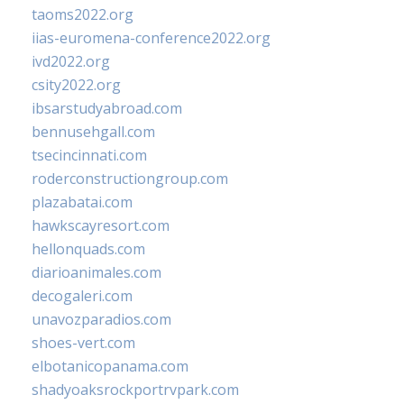
taoms2022.org
iias-euromena-conference2022.org
ivd2022.org
csity2022.org
ibsarstudyabroad.com
bennusehgall.com
tsecincinnati.com
roderconstructiongroup.com
plazabatai.com
hawkscayresort.com
hellonquads.com
diarioanimales.com
decogaleri.com
unavozparadios.com
shoes-vert.com
elbotanicopanama.com
shadyoaksrockportrvpark.com