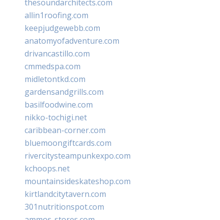
thesoundarchitects.com
allin1roofing.com
keepjudgewebb.com
anatomyofadventure.com
drivancastillo.com
cmmedspa.com
midletontkd.com
gardensandgrills.com
basilfoodwine.com
nikko-tochigi.net
caribbean-corner.com
bluemoongiftcards.com
rivercitysteampunkexpo.com
kchoops.net
mountainsideskateshop.com
kirtlandcitytavern.com
301nutritionspot.com
ammos-stores.com