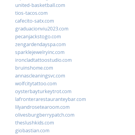
united-basketball.com
tios-tacos.com
cafecito-satx.com
graduacionviu2023.com
pecanjackstogo.com
zengardendayspa.com
sparklejewelryinc.com
ironcladtattoostudio.com
bruinshome.com
annascleaningsvc.com
wolfcitytattoo.com
oysterbayturkeytrot.com
lafronterarestauranteybar.com
lilyandrosetearoom.com
olivesburgberrypatch.com
theslushkids.com
giobastian.com