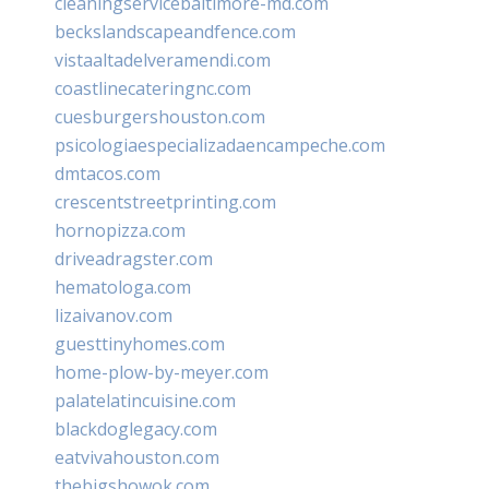
cleaningservicebaltimore-md.com
beckslandscapeandfence.com
vistaaltadelveramendi.com
coastlinecateringnc.com
cuesburgershouston.com
psicologiaespecializadaencampeche.com
dmtacos.com
crescentstreetprinting.com
hornopizza.com
driveadragster.com
hematologa.com
lizaivanov.com
guesttinyhomes.com
home-plow-by-meyer.com
palatelatincuisine.com
blackdoglegacy.com
eatvivahouston.com
thebigshowok.com