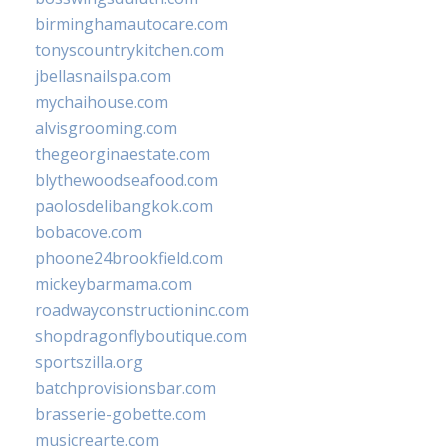
birminghamautocare.com
tonyscountrykitchen.com
jbellasnailspa.com
mychaihouse.com
alvisgrooming.com
thegeorginaestate.com
blythewoodseafood.com
paolosdelibangkok.com
bobacove.com
phoone24brookfield.com
mickeybarmama.com
roadwayconstructioninc.com
shopdragonflyboutique.com
sportszilla.org
batchprovisionsbar.com
brasserie-gobette.com
musicrearte.com