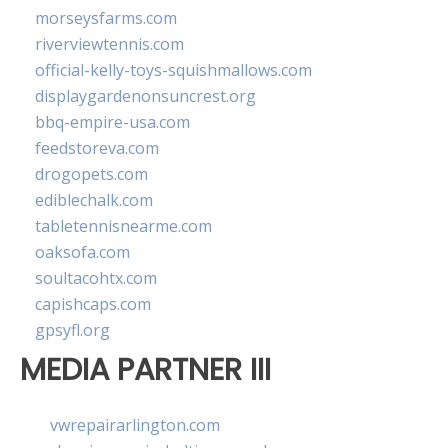
morseysfarms.com
riverviewtennis.com
official-kelly-toys-squishmallows.com
displaygardenonsuncrest.org
bbq-empire-usa.com
feedstoreva.com
drogopets.com
ediblechalk.com
tabletennisnearme.com
oaksofa.com
soultacohtx.com
capishcaps.com
gpsyfl.org
MEDIA PARTNER III
vwrepairarlington.com