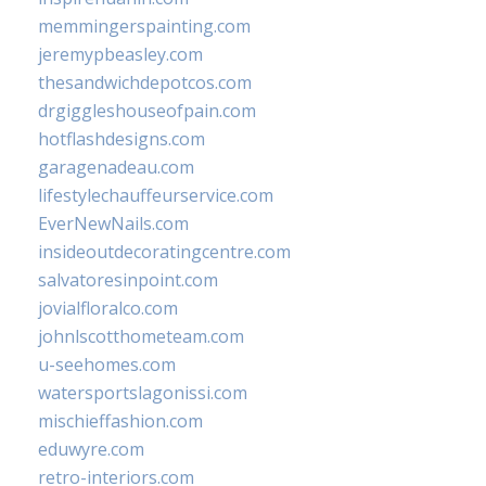
memmingerspainting.com
jeremypbeasley.com
thesandwichdepotcos.com
drgiggleshouseofpain.com
hotflashdesigns.com
garagenadeau.com
lifestylechauffeurservice.com
EverNewNails.com
insideoutdecoratingcentre.com
salvatoresinpoint.com
jovialfloralco.com
johnlscotthometeam.com
u-seehomes.com
watersportslagonissi.com
mischieffashion.com
eduwyre.com
retro-interiors.com