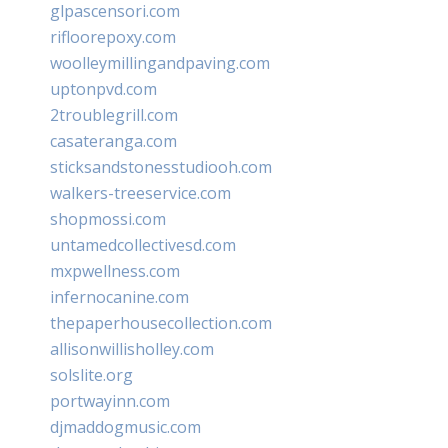
glpascensori.com
rifloorepoxy.com
woolleymillingandpaving.com
uptonpvd.com
2troublegrill.com
casateranga.com
sticksandstonesstudiooh.com
walkers-treeservice.com
shopmossi.com
untamedcollectivesd.com
mxpwellness.com
infernocanine.com
thepaperhousecollection.com
allisonwillisholley.com
solslite.org
portwayinn.com
djmaddogmusic.com