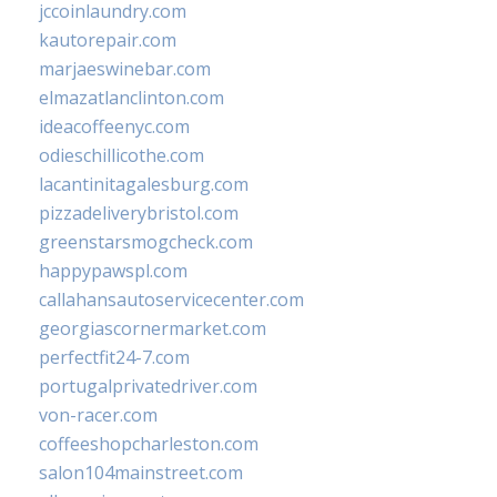
jccoinlaundry.com
kautorepair.com
marjaeswinebar.com
elmazatlanclinton.com
ideacoffeenyc.com
odieschillicothe.com
lacantinitagalesburg.com
pizzadeliverybristol.com
greenstarsmogcheck.com
happypawspl.com
callahansautoservicecenter.com
georgiascornermarket.com
perfectfit24-7.com
portugalprivatedriver.com
von-racer.com
coffeeshopcharleston.com
salon104mainstreet.com