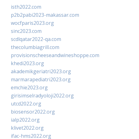
isth2022.com
p2b2pabi2023-makassar.com
wocfparis2023.org
sinc2023.com
scdlqatar2022-qa.com
thecolumbiagrill.com
provisionscheeseandwineshoppe.com
khedi2023.org
akademikgeriatri2023.org
marmarapediatri2023.org
emchie2023.org
girisimselradyoloji2022.org
utcd2022.org
biosensor2022.org
ialp2022.org
klivet2022.org
ifac-hms2022.org