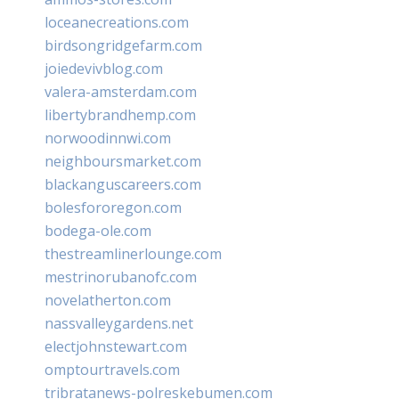
loceanecreations.com
birdsongridgefarm.com
joiedevivblog.com
valera-amsterdam.com
libertybrandhemp.com
norwoodinnwi.com
neighboursmarket.com
blackanguscareers.com
bolesfororegon.com
bodega-ole.com
thestreamlinerlounge.com
mestrinorubanofc.com
novelatherton.com
nassvalleygardens.net
electjohnstewart.com
omptourtravels.com
tribratanews-polreskebumen.com