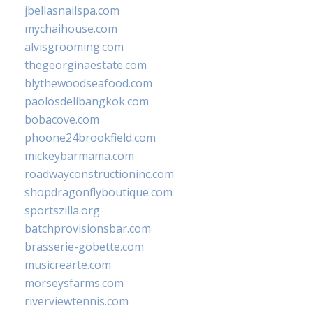
jbellasnailspa.com
mychaihouse.com
alvisgrooming.com
thegeorginaestate.com
blythewoodseafood.com
paolosdelibangkok.com
bobacove.com
phoone24brookfield.com
mickeybarmama.com
roadwayconstructioninc.com
shopdragonflyboutique.com
sportszilla.org
batchprovisionsbar.com
brasserie-gobette.com
musicrearte.com
morseysfarms.com
riverviewtennis.com