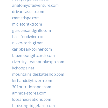
anatomyofadventure.com
drivancastillo.com
cmmedspa.com
midletontkd.com
gardensandgrills.com
basilfoodwine.com
nikko-tochigi.net
caribbean-corner.com
bluemoongiftcards.com
rivercitysteampunkexpo.com
kchoops.net
mountainsideskateshop.com
kirtlandcitytavern.com
301nutritionspot.com
ammos-stores.com
loceanecreations.com
birdsongridgefarm.com