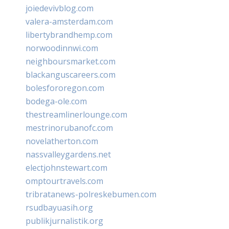
joiedevivblog.com
valera-amsterdam.com
libertybrandhemp.com
norwoodinnwi.com
neighboursmarket.com
blackanguscareers.com
bolesfororegon.com
bodega-ole.com
thestreamlinerlounge.com
mestrinorubanofc.com
novelatherton.com
nassvalleygardens.net
electjohnstewart.com
omptourtravels.com
tribratanews-polreskebumen.com
rsudbayuasih.org
publikjurnalistik.org