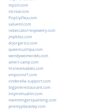
mpzin.com
stcreal.com
PopUpFlea.com
valueml.com
rebeccatorresjewelry.com
jmpbliss.com
drjorgerico.com
queensushipa.com
wendyweimerdds.com
ameri-camp.com
hrsreceivables.com
empconst1.com
cinderella-support.com
bigpinkrestaurant.com
inspirehuahin.com
memmingerspainting.com
jeremypbeasley.com