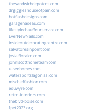
thesandwichdepotcos.com
drgiggleshouseofpain.com
hotflashdesigns.com
garagenadeau.com
lifestylechauffeurservice.com
EverNewNails.com
insideoutdecoratingcentre.com
salvatoresinpoint.com
jovialfloralco.com
johnlscotthometeam.com
u-seehomes.com
watersportslagonissi.com
mischieffashion.com
eduwyre.com
retro-interiors.com
theblvd-boise.com
fpet2023.org