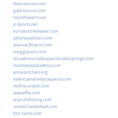
theloverose.com
gabriovoice.com
resinflowart.com
p-sports.net
korsairstreetwear.com
petshopallston.com
avenue26tacos.com
topgglasses.com
broadmoornailsspacoloradosprings.com
missblackpasadena.com
anneskitchen.org
valenciamarketytaqueria.com
reefrecordsllc.com
alawaffle.com
aryouthfishing.com
united-basketball.com
tios-tacos.com