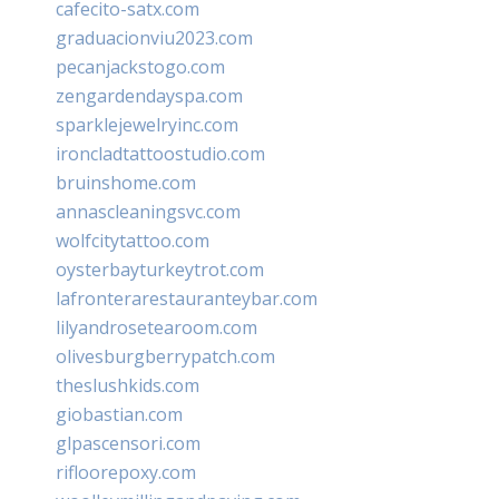
cafecito-satx.com
graduacionviu2023.com
pecanjackstogo.com
zengardendayspa.com
sparklejewelryinc.com
ironcladtattoostudio.com
bruinshome.com
annascleaningsvc.com
wolfcitytattoo.com
oysterbayturkeytrot.com
lafronterarestauranteybar.com
lilyandrosetearoom.com
olivesburgberrypatch.com
theslushkids.com
giobastian.com
glpascensori.com
rifloorepoxy.com