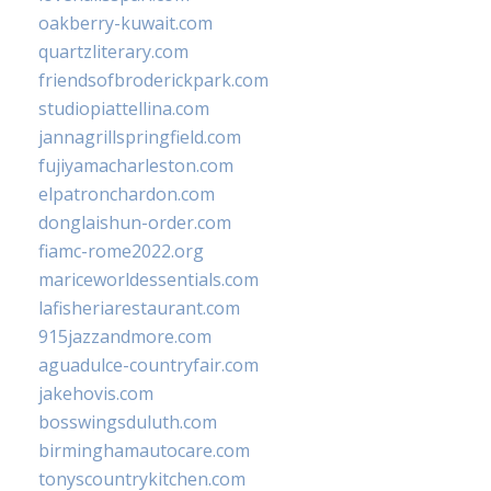
oakberry-kuwait.com
quartzliterary.com
friendsofbroderickpark.com
studiopiattellina.com
jannagrillspringfield.com
fujiyamacharleston.com
elpatronchardon.com
donglaishun-order.com
fiamc-rome2022.org
mariceworldessentials.com
lafisheriarestaurant.com
915jazzandmore.com
aguadulce-countryfair.com
jakehovis.com
bosswingsduluth.com
birminghamautocare.com
tonyscountrykitchen.com