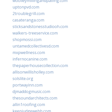
woolleymillingandpaving.com
uptonpvd.com
2troublegrill.com
casateranga.com
sticksandstonesstudiooh.com
walkers-treeservice.com
shopmossi.com
untamedcollectivesd.com
mxpwellness.com
infernocanine.com
thepaperhousecollection.com
allisonwillisholley.com
solslite.org
portwayinn.com
djmaddogmusic.com
thesoundarchitects.com
allin1roofing.com
keepjudgewebb.com