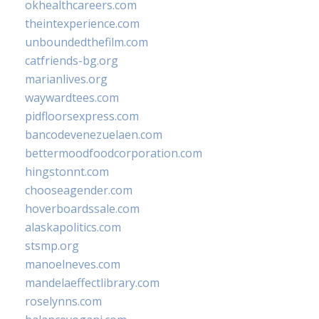
okhealthcareers.com
theintexperience.com
unboundedthefilm.com
catfriends-bg.org
marianlives.org
waywardtees.com
pidfloorsexpress.com
bancodevenezuelaen.com
bettermoodfoodcorporation.com
hingstonnt.com
chooseagender.com
hoverboardssale.com
alaskapolitics.com
stsmp.org
manoelneves.com
mandelaeffectlibrary.com
roselynns.com