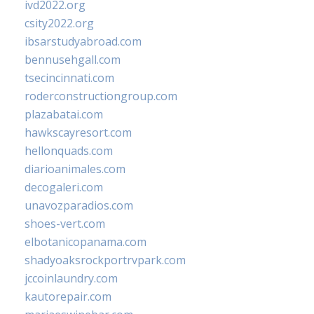
ivd2022.org
csity2022.org
ibsarstudyabroad.com
bennusehgall.com
tsecincinnati.com
roderconstructiongroup.com
plazabatai.com
hawkscayresort.com
hellonquads.com
diarioanimales.com
decogaleri.com
unavozparadios.com
shoes-vert.com
elbotanicopanama.com
shadyoaksrockportrvpark.com
jccoinlaundry.com
kautorepair.com