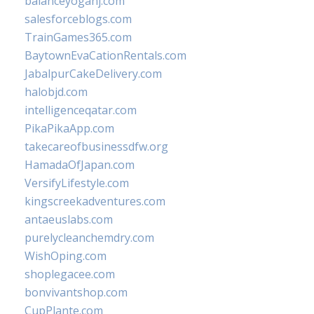
balanceyoganj.com
salesforceblogs.com
TrainGames365.com
BaytownEvaCationRentals.com
JabalpurCakeDelivery.com
halobjd.com
intelligenceqatar.com
PikaPikaApp.com
takecareofbusinessdfw.org
HamadaOfJapan.com
VersifyLifestyle.com
kingscreekadventures.com
antaeuslabs.com
purelycleanchemdry.com
WishOping.com
shoplegacee.com
bonvivantshop.com
CupPlante.com