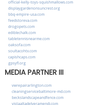
official-kelly-toys-squishmallows.com
displaygardenonsuncrest.org
bbq-empire-usa.com
feedstoreva.com
drogopets.com
ediblechalk.com
tabletennisnearme.com
oaksofa.com
soultacohtx.com
capishcaps.com
gpsyfl.org
MEDIA PARTNER III
vwrepairarlington.com
cleaningservicebaltimore-md.com
beckslandscapeandfence.com
vistaaltadelveramendi.com