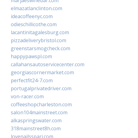
marjaeswinebar.com
elmazatlanclinton.com
ideacoffeenyc.com
odieschillicothe.com
lacantinitagalesburg.com
pizzadeliverybristol.com
greenstarsmogcheck.com
happypawspl.com
callahansautoservicecenter.com
georgiascornermarket.com
perfectfit24-7.com
portugalprivatedriver.com
von-racer.com
coffeeshopcharleston.com
salon104mainstreet.com
alkaspringswater.com
318mainstreet8h.com
lovenailsspari.com