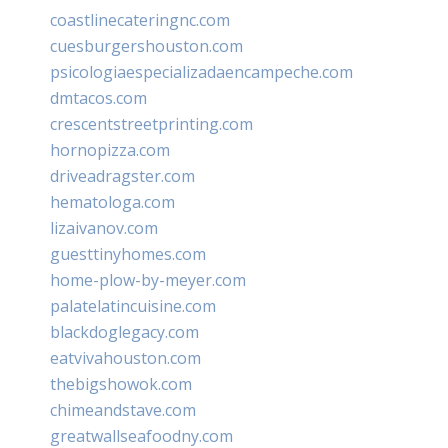
coastlinecateringnc.com
cuesburgershouston.com
psicologiaespecializadaencampeche.com
dmtacos.com
crescentstreetprinting.com
hornopizza.com
driveadragster.com
hematologa.com
lizaivanov.com
guesttinyhomes.com
home-plow-by-meyer.com
palatelatincuisine.com
blackdoglegacy.com
eatvivahouston.com
thebigshowok.com
chimeandstave.com
greatwallseafoodny.com