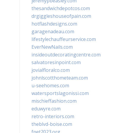
jeremypbeasley.com
thesandwichdepotcos.com
drgiggleshouseofpain.com
hotflashdesigns.com
garagenadeau.com
lifestylechauffeurservice.com
EverNewNails.com
insideoutdecoratingcentre.com
salvatoresinpoint.com
jovialfloralco.com
johnlscotthometeam.com
u-seehomes.com
watersportslagonissi.com
mischieffashion.com
eduwyre.com
retro-interiors.com
theblvd-boise.com
fpet2023.org