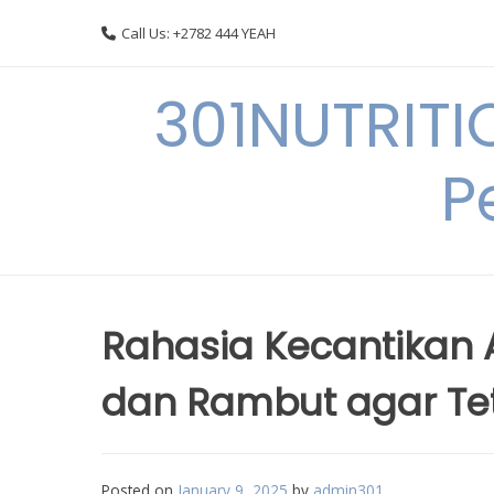
Skip
Call Us: +2782 444 YEAH
to
content
301NUTRITI
P
Rahasia Kecantikan 
dan Rambut agar Tet
Posted on
January 9, 2025
by
admin301