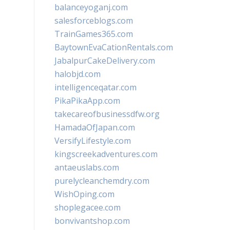
balanceyoganj.com
salesforceblogs.com
TrainGames365.com
BaytownEvaCationRentals.com
JabalpurCakeDelivery.com
halobjd.com
intelligenceqatar.com
PikaPikaApp.com
takecareofbusinessdfw.org
HamadaOfJapan.com
VersifyLifestyle.com
kingscreekadventures.com
antaeuslabs.com
purelycleanchemdry.com
WishOping.com
shoplegacee.com
bonvivantshop.com