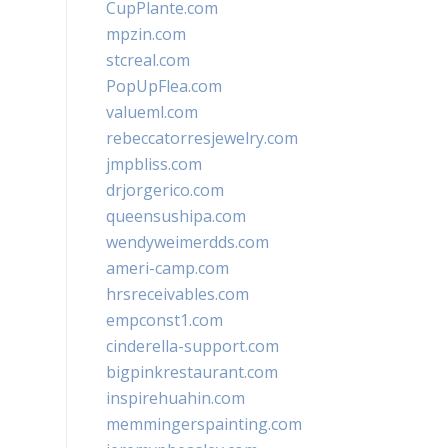
CupPlante.com
mpzin.com
stcreal.com
PopUpFlea.com
valueml.com
rebeccatorresjewelry.com
jmpbliss.com
drjorgerico.com
queensushipa.com
wendyweimerdds.com
ameri-camp.com
hrsreceivables.com
empconst1.com
cinderella-support.com
bigpinkrestaurant.com
inspirehuahin.com
memmingerspainting.com