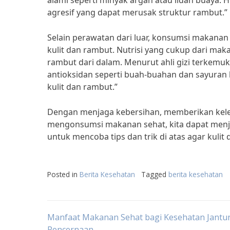
alami seperti minyak argan atau lidah buaya
agresif yang dapat merusak struktur rambut.”
Selain perawatan dari luar, konsumsi makanan
kulit dan rambut. Nutrisi yang cukup dari mak
rambut dari dalam. Menurut ahli gizi terkemu
antioksidan seperti buah-buahan dan sayuran
kulit dan rambut.”
Dengan menjaga kebersihan, memberikan kele
mengonsumsi makanan sehat, kita dapat menjaga
untuk mencoba tips dan trik di atas agar kulit 
Posted in
Berita Kesehatan
Tagged
berita kesehatan
Post
Manfaat Makanan Sehat bagi Kesehatan Jantu
Pencernaan