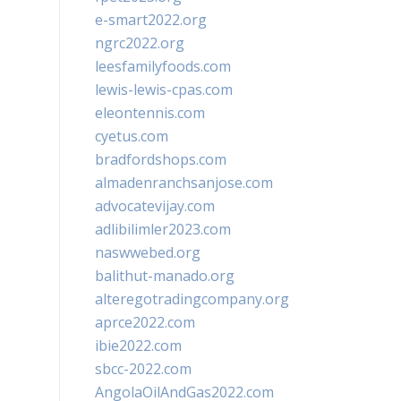
e-smart2022.org
ngrc2022.org
leesfamilyfoods.com
lewis-lewis-cpas.com
eleontennis.com
cyetus.com
bradfordshops.com
almadenranchsanjose.com
advocatevijay.com
adlibilimler2023.com
naswwebed.org
balithut-manado.org
alteregotradingcompany.org
aprce2022.com
ibie2022.com
sbcc-2022.com
AngolaOilAndGas2022.com