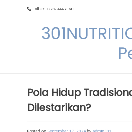
Skip
Call Us: +2782 444 YEAH
to
content
301NUTRITI
P
Pola Hidup Tradision
Dilestarikan?
Posted on
September 17, 2024
by
admin301