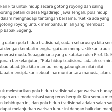
arkan kita untuk hidup secara gotong royong dan saling
ang petani di desa Ngadirejo, Jawa Tengah, pola hidup
 dalam menghadapi tantangan bersama. “Ketika ada yang
rgotong royong untuk membantu. Inilah yang membuat
ap Bapak Sugeng.
ung dalam pola hidup tradisional, sudah seharusnya kita se
lai dengan kembali menghargai dan mempraktikkan tradisi
generasi muda. Sebagaimana yang dikatakan oleh Prof. Dr. 
nan berkelanjutan, “Pola hidup tradisional adalah cermi
erabad-abad. Jika kita mampu menggabungkan nilai-nilai
 dapat menciptakan sebuah harmoni antara manusia, alam,
uk melestarikan pola hidup tradisional agar warisan buda
ngah arus modernisasi yang terus bergulir. Kita semua mem
kehidupan ini, dan pola hidup tradisional adalah salah sa
apat melanjutkan warisan luhur ini dengan baik dan menj