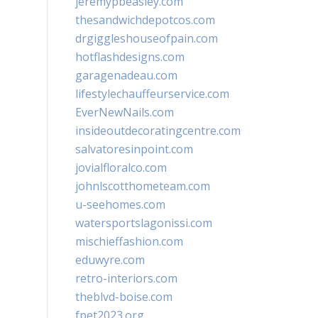
jeremypbeasley.com
thesandwichdepotcos.com
drgiggleshouseofpain.com
hotflashdesigns.com
garagenadeau.com
lifestylechauffeurservice.com
EverNewNails.com
insideoutdecoratingcentre.com
salvatoresinpoint.com
jovialfloralco.com
johnlscotthometeam.com
u-seehomes.com
watersportslagonissi.com
mischieffashion.com
eduwyre.com
retro-interiors.com
theblvd-boise.com
fpet2023.org