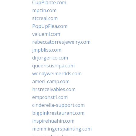
CupPlante.com
mpzin.com
stcreal.com
PopUpFlea.com
valueml.com
rebeccatorresjewelry.com
jmpbliss.com
drjorgerico.com
queensushipa.com
wendyweimerdds.com
ameri-camp.com
hrsreceivables.com
empconst1.com
cinderella-support.com
bigpinkrestaurant.com
inspirehuahin.com
memmingerspainting.com