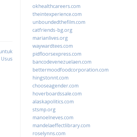
okhealthcareers.com
theintexperience.com
unboundedthefilm.com
catfriends-bg.org
marianlives.org
waywardtees.com
 untuk
pidfloorsexpress.com
 Usus
bancodevenezuelaen.com
bettermoodfoodcorporation.com
hingstonnt.com
chooseagender.com
hoverboardssale.com
alaskapolitics.com
stsmp.org
manoelneves.com
mandelaeffectlibrary.com
roselynns.com