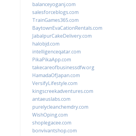
balanceyoganj.com
salesforceblogs.com
TrainGames365.com
BaytownEvaCationRentals.com
JabalpurCakeDelivery.com
halobjd.com
intelligenceqatar.com
PikaPikaApp.com
takecareofbusinessdfw.org
HamadaOfJapan.com
VersifyLifestyle.com
kingscreekadventures.com
antaeuslabs.com
purelycleanchemdry.com
WishOping.com
shoplegacee.com
bonvivantshop.com