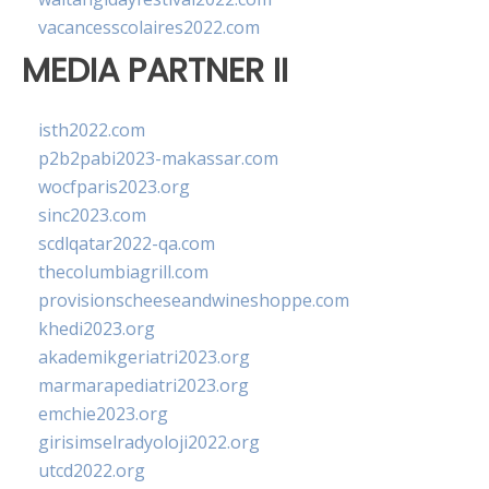
vacancesscolaires2022.com
MEDIA PARTNER II
isth2022.com
p2b2pabi2023-makassar.com
wocfparis2023.org
sinc2023.com
scdlqatar2022-qa.com
thecolumbiagrill.com
provisionscheeseandwineshoppe.com
khedi2023.org
akademikgeriatri2023.org
marmarapediatri2023.org
emchie2023.org
girisimselradyoloji2022.org
utcd2022.org