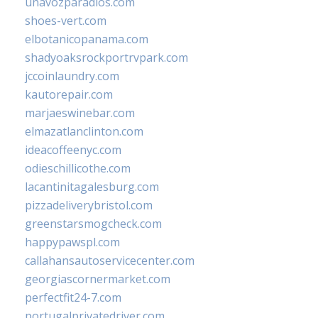
unavozparadios.com
shoes-vert.com
elbotanicopanama.com
shadyoaksrockportrvpark.com
jccoinlaundry.com
kautorepair.com
marjaeswinebar.com
elmazatlanclinton.com
ideacoffeenyc.com
odieschillicothe.com
lacantinitagalesburg.com
pizzadeliverybristol.com
greenstarsmogcheck.com
happypawspl.com
callahansautoservicecenter.com
georgiascornermarket.com
perfectfit24-7.com
portugalprivatedriver.com