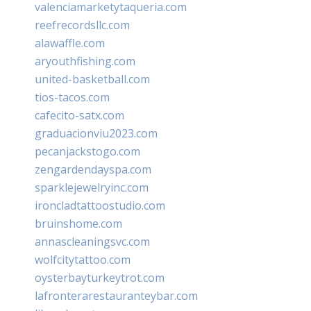
valenciamarketytaqueria.com
reefrecordsllc.com
alawaffle.com
aryouthfishing.com
united-basketball.com
tios-tacos.com
cafecito-satx.com
graduacionviu2023.com
pecanjackstogo.com
zengardendayspa.com
sparklejewelryinc.com
ironcladtattoostudio.com
bruinshome.com
annascleaningsvc.com
wolfcitytattoo.com
oysterbayturkeytrot.com
lafronterarestauranteybar.com