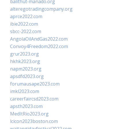
balithut-manado.org
alteregotradingcompany.org
aprce2022.com
ibie2022.com
sbcc-2022.com
AngolaOilAndGas2022.com
Convoy4Freedom2022.com
grur2023.org
hkhk2023.org
napm2023.org
apsdfd2023.org
forumausape2023.com
imkl2023.com
careerfaircsd2023.com
apsth2023.com
MedItRio2023.org
lcicon2023boston.com
waitangidayfestival2022.com