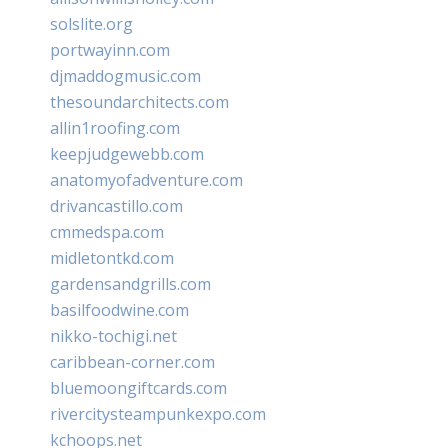
solslite.org
portwayinn.com
djmaddogmusic.com
thesoundarchitects.com
allin1roofing.com
keepjudgewebb.com
anatomyofadventure.com
drivancastillo.com
cmmedspa.com
midletontkd.com
gardensandgrills.com
basilfoodwine.com
nikko-tochigi.net
caribbean-corner.com
bluemoongiftcards.com
rivercitysteampunkexpo.com
kchoops.net