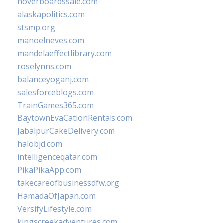
hoverboardssale.com
alaskapolitics.com
stsmp.org
manoelneves.com
mandelaeffectlibrary.com
roselynns.com
balanceyoganj.com
salesforceblogs.com
TrainGames365.com
BaytownEvaCationRentals.com
JabalpurCakeDelivery.com
halobjd.com
intelligenceqatar.com
PikaPikaApp.com
takecareofbusinessdfw.org
HamadaOfJapan.com
VersifyLifestyle.com
kingscreekadventures.com