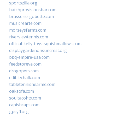
sportszilla.org
batchprovisionsbar.com
brasserie-gobette.com
musicrearte.com
morseysfarms.com
riverviewtennis.com
official-kelly-toys-squishmallows.com
displaygardenonsuncrest.org
bbq-empire-usa.com
feedstoreva.com
drogopets.com
ediblechalk.com
tabletennisnearme.com
oaksofa.com
soultacohtx.com
capishcaps.com
gpsyfl.org