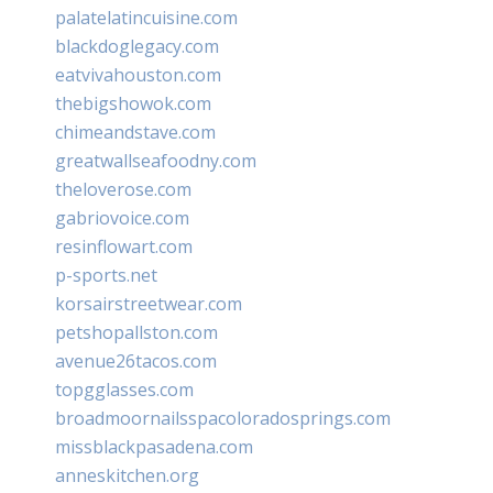
palatelatincuisine.com
blackdoglegacy.com
eatvivahouston.com
thebigshowok.com
chimeandstave.com
greatwallseafoodny.com
theloverose.com
gabriovoice.com
resinflowart.com
p-sports.net
korsairstreetwear.com
petshopallston.com
avenue26tacos.com
topgglasses.com
broadmoornailsspacoloradosprings.com
missblackpasadena.com
anneskitchen.org