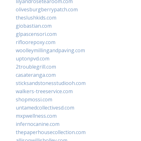
lilyandrosetearoom.com
olivesburgberrypatch.com
theslushkids.com
giobastian.com
glpascensori.com
rifloorepoxy.com
woolleymillingandpaving.com
uptonpvd.com
2troublegrill.com
casateranga.com
sticksandstonesstudiooh.com
walkers-treeservice.com
shopmossi.com
untamedcollectivesd.com
mxpwellness.com
infernocanine.com
thepaperhousecollection.com
allisonwillisholley.com