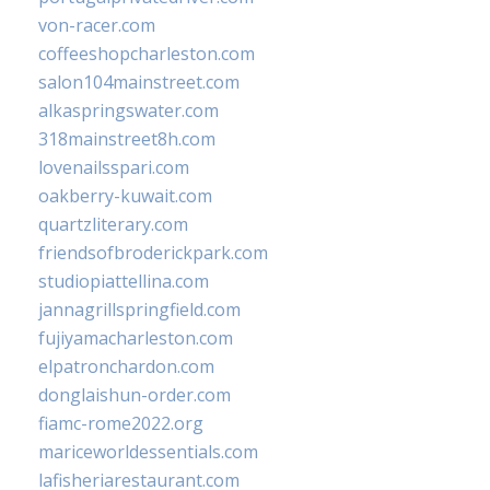
von-racer.com
coffeeshopcharleston.com
salon104mainstreet.com
alkaspringswater.com
318mainstreet8h.com
lovenailsspari.com
oakberry-kuwait.com
quartzliterary.com
friendsofbroderickpark.com
studiopiattellina.com
jannagrillspringfield.com
fujiyamacharleston.com
elpatronchardon.com
donglaishun-order.com
fiamc-rome2022.org
mariceworldessentials.com
lafisheriarestaurant.com