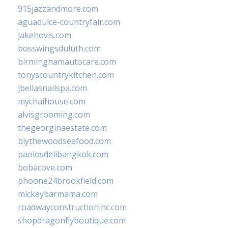
915jazzandmore.com
aguadulce-countryfair.com
jakehovis.com
bosswingsduluth.com
birminghamautocare.com
tonyscountrykitchen.com
jbellasnailspa.com
mychaihouse.com
alvisgrooming.com
thegeorginaestate.com
blythewoodseafood.com
paolosdelibangkok.com
bobacove.com
phoone24brookfield.com
mickeybarmama.com
roadwayconstructioninc.com
shopdragonflyboutique.com