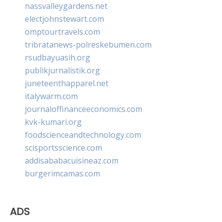
nassvalleygardens.net
electjohnstewart.com
omptourtravels.com
tribratanews-polreskebumen.com
rsudbayuasih.org
publikjurnalistik.org
juneteenthapparel.net
italywarm.com
journaloffinanceeconomics.com
kvk-kumari.org
foodscienceandtechnology.com
scisportsscience.com
addisababacuisineaz.com
burgerimcamas.com
ADS