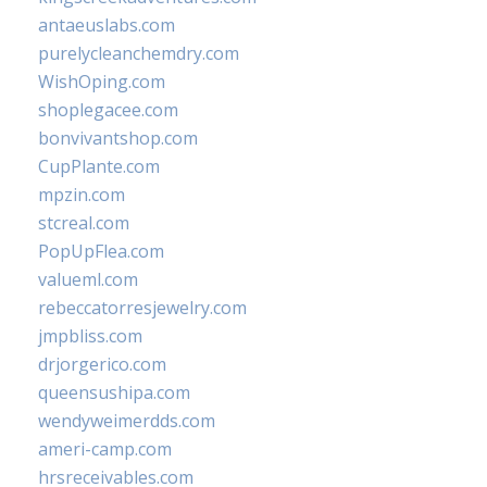
antaeuslabs.com
purelycleanchemdry.com
WishOping.com
shoplegacee.com
bonvivantshop.com
CupPlante.com
mpzin.com
stcreal.com
PopUpFlea.com
valueml.com
rebeccatorresjewelry.com
jmpbliss.com
drjorgerico.com
queensushipa.com
wendyweimerdds.com
ameri-camp.com
hrsreceivables.com