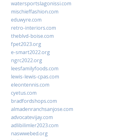
watersportslagonissi.com
mischieffashion.com
eduwyre.com
retro-interiors.com
theblvd-boise.com
fpet2023.org
e-smart2022.org
ngrc2022.org
leesfamilyfoods.com
lewis-lewis-cpas.com
eleontennis.com
cyetus.com
bradfordshops.com
almadenranchsanjose.com
advocatevijay.com
adlibilimler2023.com
naswwebed.org