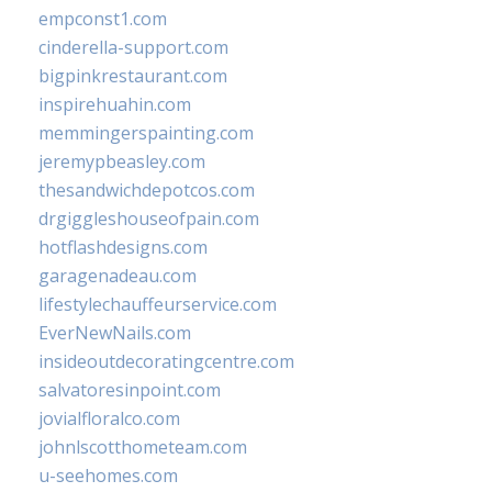
empconst1.com
cinderella-support.com
bigpinkrestaurant.com
inspirehuahin.com
memmingerspainting.com
jeremypbeasley.com
thesandwichdepotcos.com
drgiggleshouseofpain.com
hotflashdesigns.com
garagenadeau.com
lifestylechauffeurservice.com
EverNewNails.com
insideoutdecoratingcentre.com
salvatoresinpoint.com
jovialfloralco.com
johnlscotthometeam.com
u-seehomes.com