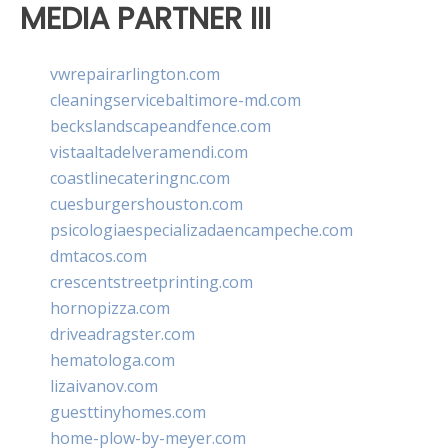
MEDIA PARTNER III
vwrepairarlington.com
cleaningservicebaltimore-md.com
beckslandscapeandfence.com
vistaaltadelveramendi.com
coastlinecateringnc.com
cuesburgershouston.com
psicologiaespecializadaencampeche.com
dmtacos.com
crescentstreetprinting.com
hornopizza.com
driveadragster.com
hematologa.com
lizaivanov.com
guesttinyhomes.com
home-plow-by-meyer.com