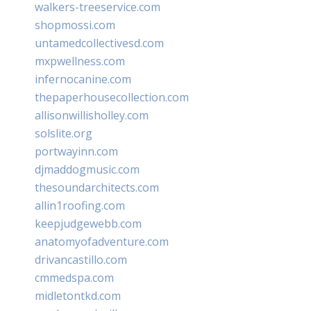
walkers-treeservice.com
shopmossi.com
untamedcollectivesd.com
mxpwellness.com
infernocanine.com
thepaperhousecollection.com
allisonwillisholley.com
solslite.org
portwayinn.com
djmaddogmusic.com
thesoundarchitects.com
allin1roofing.com
keepjudgewebb.com
anatomyofadventure.com
drivancastillo.com
cmmedspa.com
midletontkd.com