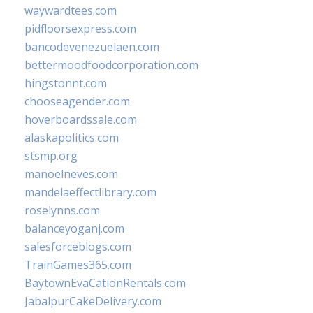
waywardtees.com
pidfloorsexpress.com
bancodevenezuelaen.com
bettermoodfoodcorporation.com
hingstonnt.com
chooseagender.com
hoverboardssale.com
alaskapolitics.com
stsmp.org
manoelneves.com
mandelaeffectlibrary.com
roselynns.com
balanceyoganj.com
salesforceblogs.com
TrainGames365.com
BaytownEvaCationRentals.com
JabalpurCakeDelivery.com