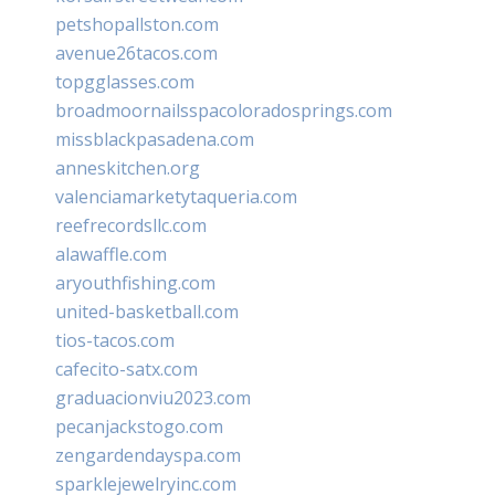
petshopallston.com
avenue26tacos.com
topgglasses.com
broadmoornailsspacoloradosprings.com
missblackpasadena.com
anneskitchen.org
valenciamarketytaqueria.com
reefrecordsllc.com
alawaffle.com
aryouthfishing.com
united-basketball.com
tios-tacos.com
cafecito-satx.com
graduacionviu2023.com
pecanjackstogo.com
zengardendayspa.com
sparklejewelryinc.com