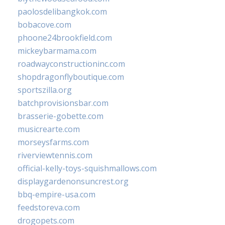
paolosdelibangkok.com
bobacove.com
phoone24brookfield.com
mickeybarmama.com
roadwayconstructioninc.com
shopdragonflyboutique.com
sportszilla.org
batchprovisionsbar.com
brasserie-gobette.com
musicrearte.com
morseysfarms.com
riverviewtennis.com
official-kelly-toys-squishmallows.com
displaygardenonsuncrest.org
bbq-empire-usa.com
feedstoreva.com
drogopets.com