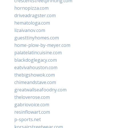
crescentstreetprinting.com
hornopizza.com
driveadragster.com
hematologa.com
lizaivanov.com
guesttinyhomes.com
home-plow-by-meyer.com
palatelatincuisine.com
blackdoglegacy.com
eatvivahouston.com
thebigshowok.com
chimeandstave.com
greatwallseafoodny.com
theloverose.com
gabriovoice.com
resinflowart.com
p-sports.net
korsairstreetwear.com