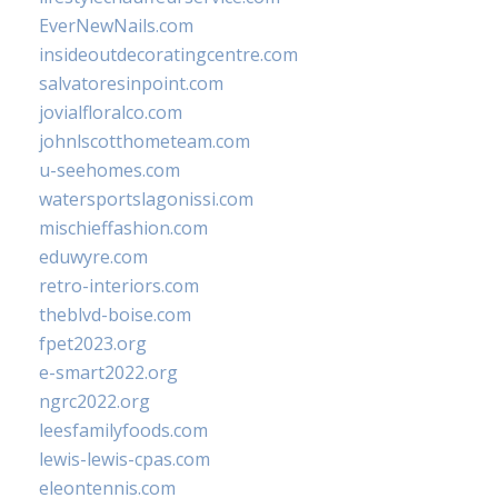
EverNewNails.com
insideoutdecoratingcentre.com
salvatoresinpoint.com
jovialfloralco.com
johnlscotthometeam.com
u-seehomes.com
watersportslagonissi.com
mischieffashion.com
eduwyre.com
retro-interiors.com
theblvd-boise.com
fpet2023.org
e-smart2022.org
ngrc2022.org
leesfamilyfoods.com
lewis-lewis-cpas.com
eleontennis.com