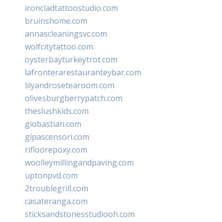
ironcladtattoostudio.com
bruinshome.com
annascleaningsvc.com
wolfcitytattoo.com
oysterbayturkeytrot.com
lafronterarestauranteybar.com
lilyandrosetearoom.com
olivesburgberrypatch.com
theslushkids.com
giobastian.com
glpascensori.com
rifloorepoxy.com
woolleymillingandpaving.com
uptonpvd.com
2troublegrill.com
casateranga.com
sticksandstonesstudiooh.com