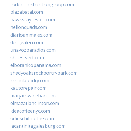
roderconstructiongroup.com
plazabatai.com
hawkscayresort.com
hellonquads.com
diarioanimales.com
decogaleri.com
unavozparadios.com
shoes-vert.com
elbotanicopanama.com
shadyoaksrockportrvpark.com
jccoinlaundry.com
kautorepair.com
marjaeswinebar.com
elmazatlanclinton.com
ideacoffeenyc.com
odieschillicothe.com
lacantinitagalesburg.com