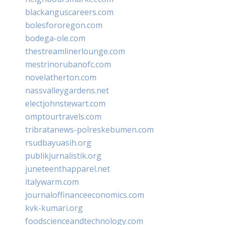
blackanguscareers.com
bolesfororegon.com
bodega-ole.com
thestreamlinerlounge.com
mestrinorubanofc.com
novelatherton.com
nassvalleygardens.net
electjohnstewart.com
omptourtravels.com
tribratanews-polreskebumen.com
rsudbayuasih.org
publikjurnalistik.org
juneteenthapparel.net
italywarm.com
journaloffinanceeconomics.com
kvk-kumari.org
foodscienceandtechnology.com