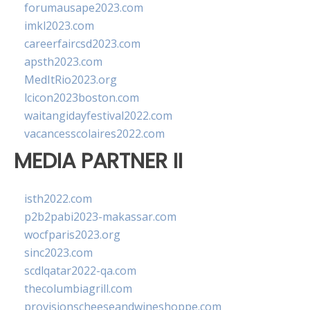
forumausape2023.com
imkl2023.com
careerfaircsd2023.com
apsth2023.com
MedItRio2023.org
lcicon2023boston.com
waitangidayfestival2022.com
vacancesscolaires2022.com
MEDIA PARTNER II
isth2022.com
p2b2pabi2023-makassar.com
wocfparis2023.org
sinc2023.com
scdlqatar2022-qa.com
thecolumbiagrill.com
provisionscheeseandwineshoppe.com