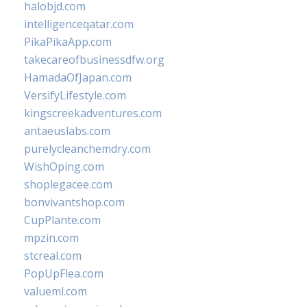
halobjd.com
intelligenceqatar.com
PikaPikaApp.com
takecareofbusinessdfw.org
HamadaOfJapan.com
VersifyLifestyle.com
kingscreekadventures.com
antaeuslabs.com
purelycleanchemdry.com
WishOping.com
shoplegacee.com
bonvivantshop.com
CupPlante.com
mpzin.com
stcreal.com
PopUpFlea.com
valueml.com