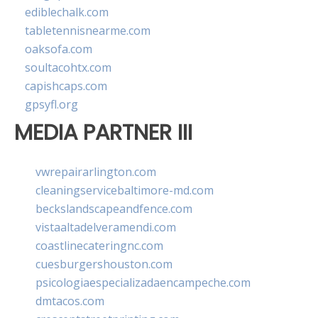
ediblechalk.com
tabletennisnearme.com
oaksofa.com
soultacohtx.com
capishcaps.com
gpsyfl.org
MEDIA PARTNER III
vwrepairarlington.com
cleaningservicebaltimore-md.com
beckslandscapeandfence.com
vistaaltadelveramendi.com
coastlinecateringnc.com
cuesburgershouston.com
psicologiaespecializadaencampeche.com
dmtacos.com