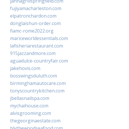
jannagrillspringfield.com
fujiyamacharleston.com
elpatronchardon.com
donglaishun-order.com
fiamc-rome2022.org
mariceworldessentials.com
lafisheriarestaurant.com
915jazzandmore.com
aguadulce-countryfair.com
jakehovis.com
bosswingsduluth.com
birminghamautocare.com
tonyscountrykitchen.com
jbellasnailspa.com
mychaihouse.com
alvisgrooming.com
thegeorginaestate.com
blythewoodseafood.com