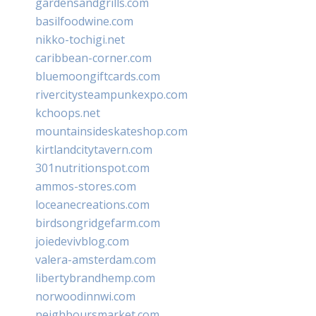
gardensandgrills.com
basilfoodwine.com
nikko-tochigi.net
caribbean-corner.com
bluemoongiftcards.com
rivercitysteampunkexpo.com
kchoops.net
mountainsideskateshop.com
kirtlandcitytavern.com
301nutritionspot.com
ammos-stores.com
loceanecreations.com
birdsongridgefarm.com
joiedevivblog.com
valera-amsterdam.com
libertybrandhemp.com
norwoodinnwi.com
neighboursmarket.com