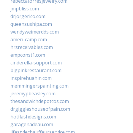
rebeccatorresjewelry.com
jmpbliss.com
drjorgerico.com
queensushipa.com
wendyweimerdds.com
ameri-camp.com
hrsreceivables.com
empconst1.com
cinderella-support.com
bigpinkrestaurant.com
inspirehuahin.com
memmingerspainting.com
jeremypbeasley.com
thesandwichdepotcos.com
drgiggleshouseofpain.com
hotflashdesigns.com
garagenadeau.com
lifestylechauffeurservice.com