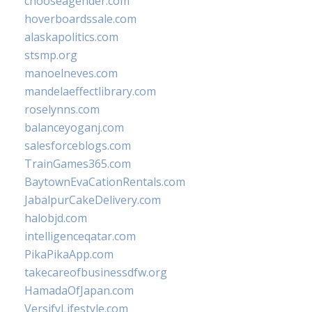
chooseagender.com
hoverboardssale.com
alaskapolitics.com
stsmp.org
manoelneves.com
mandelaeffectlibrary.com
roselynns.com
balanceyoganj.com
salesforceblogs.com
TrainGames365.com
BaytownEvaCationRentals.com
JabalpurCakeDelivery.com
halobjd.com
intelligenceqatar.com
PikaPikaApp.com
takecareofbusinessdfw.org
HamadaOfJapan.com
VersifyLifestyle.com