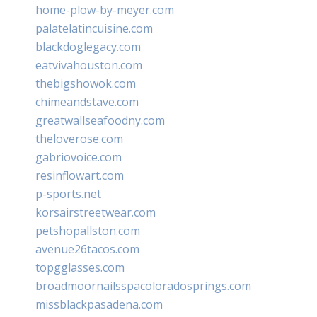
home-plow-by-meyer.com
palatelatincuisine.com
blackdoglegacy.com
eatvivahouston.com
thebigshowok.com
chimeandstave.com
greatwallseafoodny.com
theloverose.com
gabriovoice.com
resinflowart.com
p-sports.net
korsairstreetwear.com
petshopallston.com
avenue26tacos.com
topgglasses.com
broadmoornailsspacoloradosprings.com
missblackpasadena.com