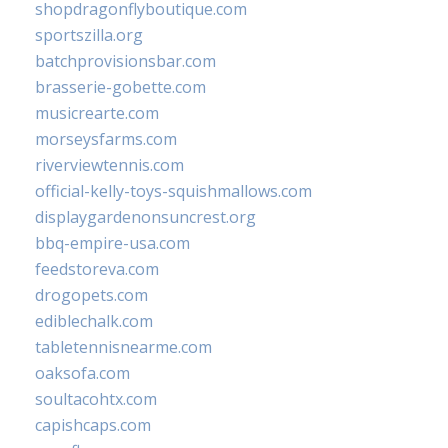
shopdragonflyboutique.com
sportszilla.org
batchprovisionsbar.com
brasserie-gobette.com
musicrearte.com
morseysfarms.com
riverviewtennis.com
official-kelly-toys-squishmallows.com
displaygardenonsuncrest.org
bbq-empire-usa.com
feedstoreva.com
drogopets.com
ediblechalk.com
tabletennisnearme.com
oaksofa.com
soultacohtx.com
capishcaps.com