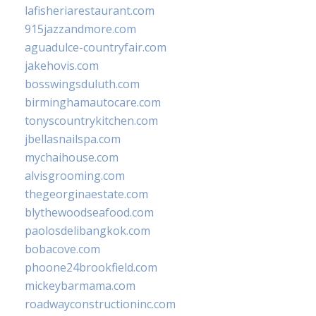
lafisheriarestaurant.com
915jazzandmore.com
aguadulce-countryfair.com
jakehovis.com
bosswingsduluth.com
birminghamautocare.com
tonyscountrykitchen.com
jbellasnailspa.com
mychaihouse.com
alvisgrooming.com
thegeorginaestate.com
blythewoodseafood.com
paolosdelibangkok.com
bobacove.com
phoone24brookfield.com
mickeybarmama.com
roadwayconstructioninc.com