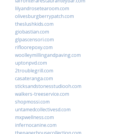
lafronterarestauranteybar.com
lilyandrosetearoom.com
olivesburgberrypatch.com
theslushkids.com
giobastian.com
glpascensori.com
rifloorepoxy.com
woolleymillingandpaving.com
uptonpvd.com
2troublegrill.com
casateranga.com
sticksandstonesstudiooh.com
walkers-treeservice.com
shopmossi.com
untamedcollectivesd.com
mxpwellness.com
infernocanine.com
thepaperhousecollection.com