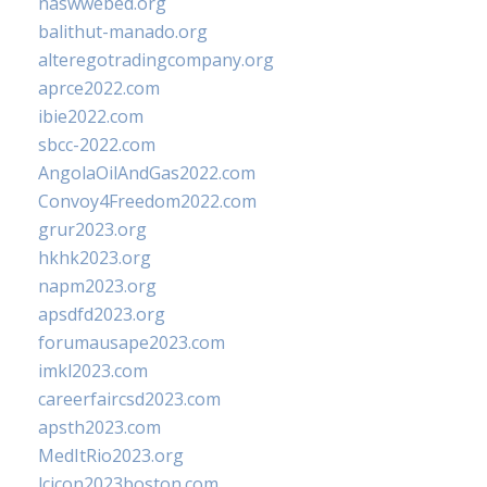
naswwebed.org
balithut-manado.org
alteregotradingcompany.org
aprce2022.com
ibie2022.com
sbcc-2022.com
AngolaOilAndGas2022.com
Convoy4Freedom2022.com
grur2023.org
hkhk2023.org
napm2023.org
apsdfd2023.org
forumausape2023.com
imkl2023.com
careerfaircsd2023.com
apsth2023.com
MedItRio2023.org
lcicon2023boston.com