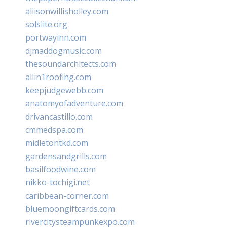
allisonwillisholley.com
solslite.org
portwayinn.com
djmaddogmusic.com
thesoundarchitects.com
allin1roofing.com
keepjudgewebb.com
anatomyofadventure.com
drivancastillo.com
cmmedspa.com
midletontkd.com
gardensandgrills.com
basilfoodwine.com
nikko-tochigi.net
caribbean-corner.com
bluemoongiftcards.com
rivercitysteampunkexpo.com