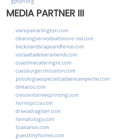
gpsyfl.org
MEDIA PARTNER III
vwrepairarlington.com
cleaningservicebaltimore-md.com
beckslandscapeandfence.com
vistaaltadelveramendi.com
coastlinecateringnc.com
cuesburgershouston.com
psicologiaespecializadaencampeche.com
dmtacos.com
crescentstreetprinting.com
hornopizza.com
driveadragster.com
hematologa.com
lizaivanov.com
guesttinyhomes.com