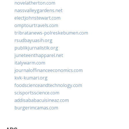
novelatherton.com
nassvalleygardens.net
electjohnstewart.com
omptourtravels.com
tribratanews-polreskebumen.com
rsudbayuasih.org
publikjurnalistik.org
juneteenthapparel.net
italywarm.com
journaloffinanceeconomics.com
kvk-kumari.org
foodscienceandtechnology.com
scisportsscience.com
addisababacuisineaz.com
burgerimcamas.com