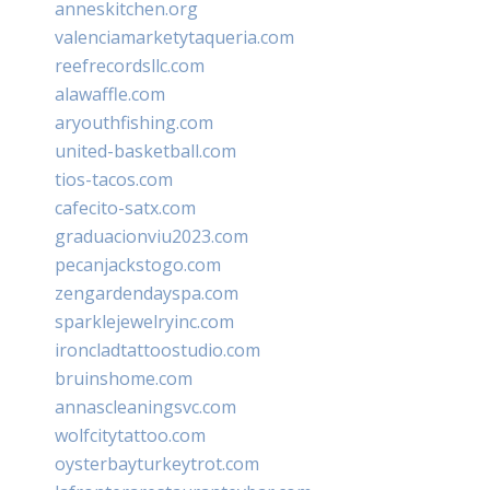
anneskitchen.org
valenciamarketytaqueria.com
reefrecordsllc.com
alawaffle.com
aryouthfishing.com
united-basketball.com
tios-tacos.com
cafecito-satx.com
graduacionviu2023.com
pecanjackstogo.com
zengardendayspa.com
sparklejewelryinc.com
ironcladtattoostudio.com
bruinshome.com
annascleaningsvc.com
wolfcitytattoo.com
oysterbayturkeytrot.com