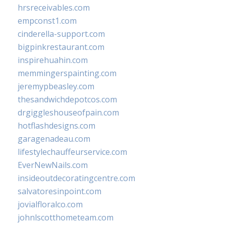
hrsreceivables.com
empconst1.com
cinderella-support.com
bigpinkrestaurant.com
inspirehuahin.com
memmingerspainting.com
jeremypbeasley.com
thesandwichdepotcos.com
drgiggleshouseofpain.com
hotflashdesigns.com
garagenadeau.com
lifestylechauffeurservice.com
EverNewNails.com
insideoutdecoratingcentre.com
salvatoresinpoint.com
jovialfloralco.com
johnlscotthometeam.com