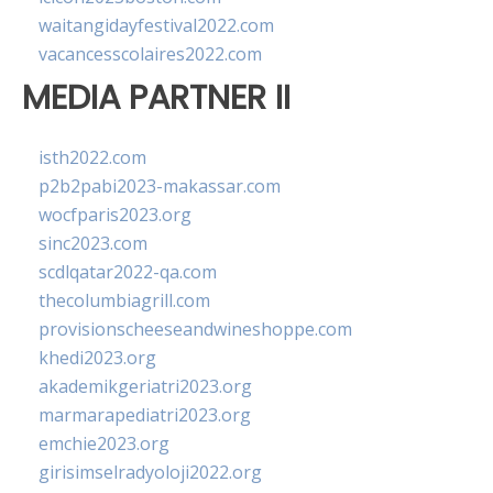
waitangidayfestival2022.com
vacancesscolaires2022.com
MEDIA PARTNER II
isth2022.com
p2b2pabi2023-makassar.com
wocfparis2023.org
sinc2023.com
scdlqatar2022-qa.com
thecolumbiagrill.com
provisionscheeseandwineshoppe.com
khedi2023.org
akademikgeriatri2023.org
marmarapediatri2023.org
emchie2023.org
girisimselradyoloji2022.org