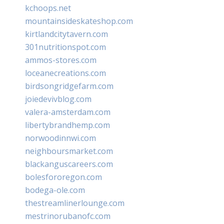
kchoops.net
mountainsideskateshop.com
kirtlandcitytavern.com
301nutritionspot.com
ammos-stores.com
loceanecreations.com
birdsongridgefarm.com
joiedevivblog.com
valera-amsterdam.com
libertybrandhemp.com
norwoodinnwi.com
neighboursmarket.com
blackanguscareers.com
bolesfororegon.com
bodega-ole.com
thestreamlinerlounge.com
mestrinorubanofc.com