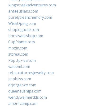
kingscreekadventures.com
antaeuslabs.com
purelycleanchemdry.com
WishOping.com
shoplegacee.com
bonvivantshop.com
CupPlante.com
mpzin.com
stcreal.com
PopUpFlea.com
valueml.com
rebeccatorresjewelry.com
jmpbliss.com
drjorgerico.com
queensushipa.com
wendyweimerdds.com
ameri-camp.com