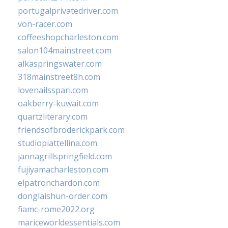
portugalprivatedriver.com
von-racer.com
coffeeshopcharleston.com
salon104mainstreet.com
alkaspringswater.com
318mainstreet8h.com
lovenailsspari.com
oakberry-kuwait.com
quartzliterary.com
friendsofbroderickpark.com
studiopiattellina.com
jannagrillspringfield.com
fujiyamacharleston.com
elpatronchardon.com
donglaishun-order.com
fiamc-rome2022.org
mariceworldessentials.com