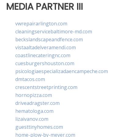
MEDIA PARTNER III
vwrepairarlington.com
cleaningservicebaltimore-md.com
beckslandscapeandfence.com
vistaaltadelveramendi.com
coastlinecateringnc.com
cuesburgershouston.com
psicologiaespecializadaencampeche.com
dmtacos.com
crescentstreetprinting.com
hornopizza.com
driveadragster.com
hematologa.com
lizaivanov.com
guesttinyhomes.com
home-plow-by-meyer.com