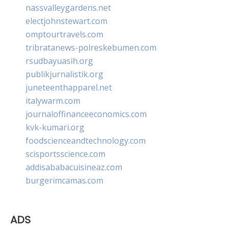
nassvalleygardens.net
electjohnstewart.com
omptourtravels.com
tribratanews-polreskebumen.com
rsudbayuasih.org
publikjurnalistik.org
juneteenthapparel.net
italywarm.com
journaloffinanceeconomics.com
kvk-kumari.org
foodscienceandtechnology.com
scisportsscience.com
addisababacuisineaz.com
burgerimcamas.com
ADS