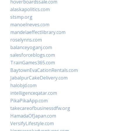
hoverboardssale.com
alaskapolitics.com
stsmp.org
manoelneves.com
mandelaeffectlibrary.com
roselynns.com
balanceyoganj.com
salesforceblogs.com
TrainGames365.com
BaytownEvaCationRentals.com
JabalpurCakeDelivery.com
halobjd.com
intelligenceqatar.com
PikaPikaApp.com
takecareofbusinessdfw.org
HamadaOfJapan.com
VersifyLifestyle.com