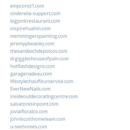
empconst1.com
cinderella-support.com
bigpinkrestaurant.com
inspirehuahin.com
memmingerspainting.com
jeremypbeasley.com
thesandwichdepotcos.com
drgiggleshouseofpain.com
hotflashdesigns.com
garagenadeau.com
lifestylechauffeurservice.com
EverNewNails.com
insideoutdecoratingcentre.com
salvatoresinpoint.com
jovialfloralco.com
johnlscotthometeam.com
u-seehomes.com