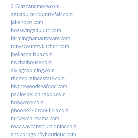
915jazzandmore.com
aguadulce-countryfair.com
jakehovis.com
bosswingsduluth.com
birminghamautocare.com
tonyscountrykitchen.com
jbellasnailspa.com
mychaihouse.com
alvisgrooming.com
thegeorginaestate.com
blythewoodseafood.com
paolosdelibangkok.com
bobacove.com
phoone24brookfield.com
mickeybarmama.com
roadwayconstructioninc.com
shopdragonflyboutique.com