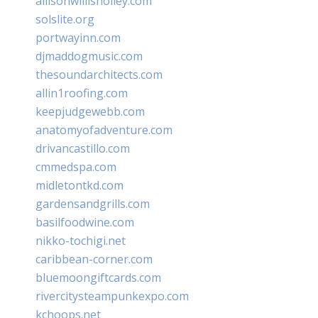
allisonwillisholley.com
solslite.org
portwayinn.com
djmaddogmusic.com
thesoundarchitects.com
allin1roofing.com
keepjudgewebb.com
anatomyofadventure.com
drivancastillo.com
cmmedspa.com
midletontkd.com
gardensandgrills.com
basilfoodwine.com
nikko-tochigi.net
caribbean-corner.com
bluemoongiftcards.com
rivercitysteampunkexpo.com
kchoops.net