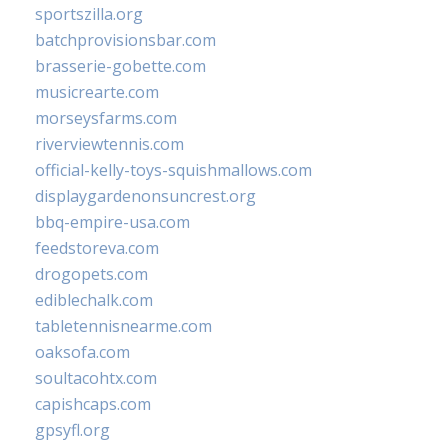
sportszilla.org
batchprovisionsbar.com
brasserie-gobette.com
musicrearte.com
morseysfarms.com
riverviewtennis.com
official-kelly-toys-squishmallows.com
displaygardenonsuncrest.org
bbq-empire-usa.com
feedstoreva.com
drogopets.com
ediblechalk.com
tabletennisnearme.com
oaksofa.com
soultacohtx.com
capishcaps.com
gpsyfl.org