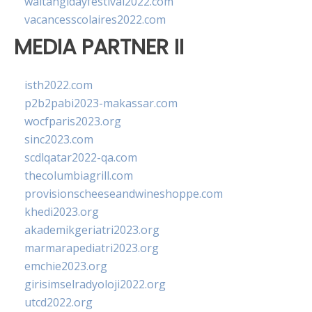
waitangidayfestival2022.com
vacancesscolaires2022.com
MEDIA PARTNER II
isth2022.com
p2b2pabi2023-makassar.com
wocfparis2023.org
sinc2023.com
scdlqatar2022-qa.com
thecolumbiagrill.com
provisionscheeseandwineshoppe.com
khedi2023.org
akademikgeriatri2023.org
marmarapediatri2023.org
emchie2023.org
girisimselradyoloji2022.org
utcd2022.org