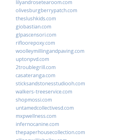
lilyandrosetearoom.com
olivesburgberrypatch.com
theslushkids.com
giobastian.com
glpascensori.com
rifloorepoxy.com
woolleymillingandpaving.com
uptonpvd.com
2troublegrill.com
casateranga.com
sticksandstonesstudiooh.com
walkers-treeservice.com
shopmossi.com
untamedcollectivesd.com
mxpwellness.com
infernocanine.com
thepaperhousecollection.com