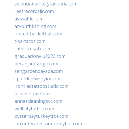
valenciamarketytaqueria.com
reefrecordsllc.com
alawaffle.com
aryouthfishing.com
united-basketball.com
tios-tacos.com
cafecito-satx.com
graduacionviu2023.com
pecanjackstogo.com
zengardendayspa.com
sparklejewelryinc.com
ironcladtattoostudio.com
bruinshome.com
annascleaningsvc.com
wolfcitytattoo.com
oysterbayturkeytrot.com
lafronterarestauranteybar.com