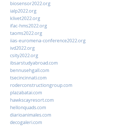
biosensor2022.org
ialp2022.org
klivet2022.org
ifac-hms2022.org
taoms2022.org
iias-euromena-conference2022.org
ivd2022.org
csity2022.org
ibsarstudyabroad.com
bennusehgall.com
tsecincinnati.com
roderconstructiongroup.com
plazabatai.com
hawkscayresort.com
hellonquads.com
diarioanimales.com
decogaleri.com