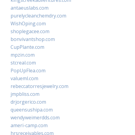
kingscreekadventures.com
antaeuslabs.com
purelycleanchemdry.com
WishOping.com
shoplegacee.com
bonvivantshop.com
CupPlante.com
mpzin.com
stcreal.com
PopUpFlea.com
valueml.com
rebeccatorresjewelry.com
jmpbliss.com
drjorgerico.com
queensushipa.com
wendyweimerdds.com
ameri-camp.com
hrsreceivables.com