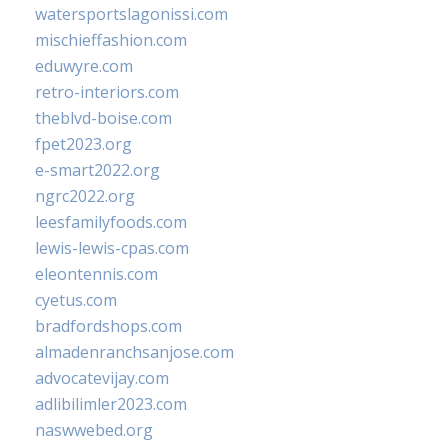
watersportslagonissi.com
mischieffashion.com
eduwyre.com
retro-interiors.com
theblvd-boise.com
fpet2023.org
e-smart2022.org
ngrc2022.org
leesfamilyfoods.com
lewis-lewis-cpas.com
eleontennis.com
cyetus.com
bradfordshops.com
almadenranchsanjose.com
advocatevijay.com
adlibilimler2023.com
naswwebed.org