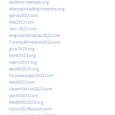
balithut-manado.org
alteregotradingcompany.org
aprce2022.com
ibie2022.com
sbcc-2022.com
AngolaOilAndGas2022.com
Convoy4Freedom2022.com
grur2023.org
hkhk2023.org
napm2023.org
apsdfd2023.org
forumausape2023.com
imkl2023.com
careerfaircsd2023.com
apsth2023.com
MedItRio2023.org
lcicon2023boston.com