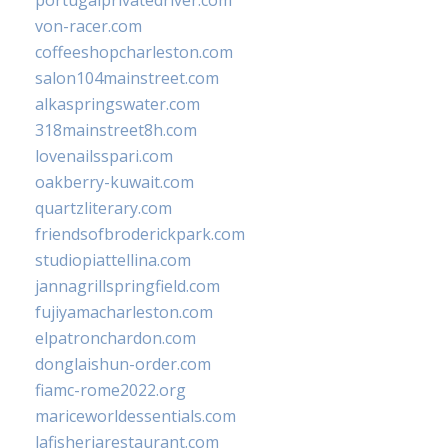
portugalprivatedriver.com
von-racer.com
coffeeshopcharleston.com
salon104mainstreet.com
alkaspringswater.com
318mainstreet8h.com
lovenailsspari.com
oakberry-kuwait.com
quartzliterary.com
friendsofbroderickpark.com
studiopiattellina.com
jannagrillspringfield.com
fujiyamacharleston.com
elpatronchardon.com
donglaishun-order.com
fiamc-rome2022.org
mariceworldessentials.com
lafisheriarestaurant.com