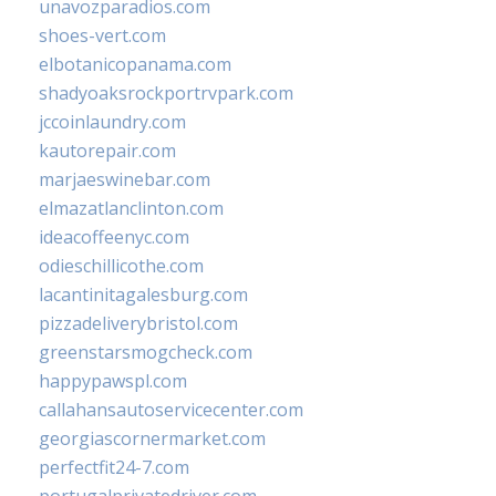
unavozparadios.com
shoes-vert.com
elbotanicopanama.com
shadyoaksrockportrvpark.com
jccoinlaundry.com
kautorepair.com
marjaeswinebar.com
elmazatlanclinton.com
ideacoffeenyc.com
odieschillicothe.com
lacantinitagalesburg.com
pizzadeliverybristol.com
greenstarsmogcheck.com
happypawspl.com
callahansautoservicecenter.com
georgiascornermarket.com
perfectfit24-7.com