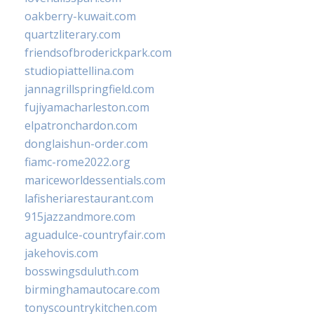
oakberry-kuwait.com
quartzliterary.com
friendsofbroderickpark.com
studiopiattellina.com
jannagrillspringfield.com
fujiyamacharleston.com
elpatronchardon.com
donglaishun-order.com
fiamc-rome2022.org
mariceworldessentials.com
lafisheriarestaurant.com
915jazzandmore.com
aguadulce-countryfair.com
jakehovis.com
bosswingsduluth.com
birminghamautocare.com
tonyscountrykitchen.com