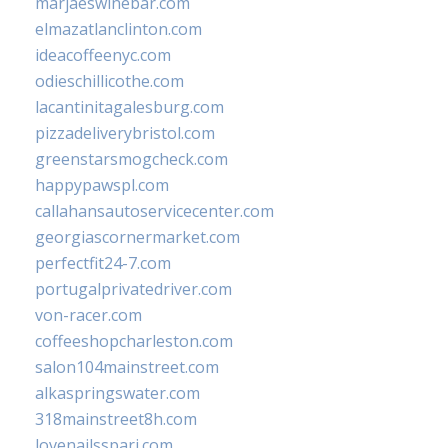
marjaeswinebar.com
elmazatlanclinton.com
ideacoffeenyc.com
odieschillicothe.com
lacantinitagalesburg.com
pizzadeliverybristol.com
greenstarsmogcheck.com
happypawspl.com
callahansautoservicecenter.com
georgiascornermarket.com
perfectfit24-7.com
portugalprivatedriver.com
von-racer.com
coffeeshopcharleston.com
salon104mainstreet.com
alkaspringswater.com
318mainstreet8h.com
lovenailsspari.com