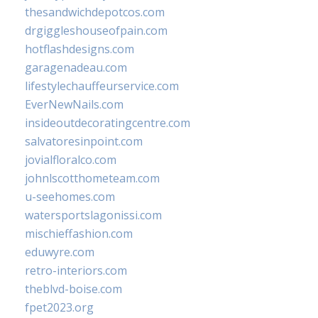
thesandwichdepotcos.com
drgiggleshouseofpain.com
hotflashdesigns.com
garagenadeau.com
lifestylechauffeurservice.com
EverNewNails.com
insideoutdecoratingcentre.com
salvatoresinpoint.com
jovialfloralco.com
johnlscotthometeam.com
u-seehomes.com
watersportslagonissi.com
mischieffashion.com
eduwyre.com
retro-interiors.com
theblvd-boise.com
fpet2023.org