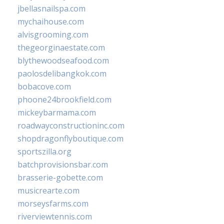
jbellasnailspa.com
mychaihouse.com
alvisgrooming.com
thegeorginaestate.com
blythewoodseafood.com
paolosdelibangkok.com
bobacove.com
phoone24brookfield.com
mickeybarmama.com
roadwayconstructioninc.com
shopdragonflyboutique.com
sportszilla.org
batchprovisionsbar.com
brasserie-gobette.com
musicrearte.com
morseysfarms.com
riverviewtennis.com