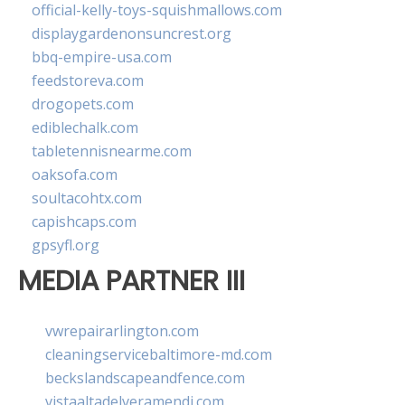
official-kelly-toys-squishmallows.com
displaygardenonsuncrest.org
bbq-empire-usa.com
feedstoreva.com
drogopets.com
ediblechalk.com
tabletennisnearme.com
oaksofa.com
soultacohtx.com
capishcaps.com
gpsyfl.org
MEDIA PARTNER III
vwrepairarlington.com
cleaningservicebaltimore-md.com
beckslandscapeandfence.com
vistaaltadelveramendi.com