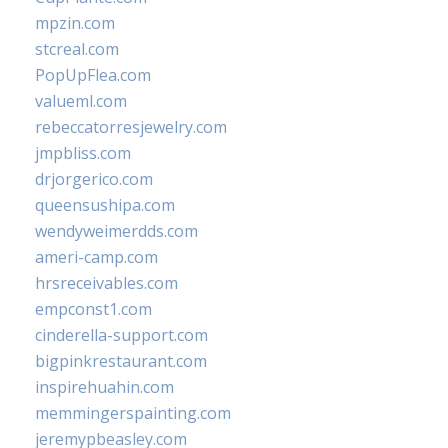
mpzin.com
stcreal.com
PopUpFlea.com
valueml.com
rebeccatorresjewelry.com
jmpbliss.com
drjorgerico.com
queensushipa.com
wendyweimerdds.com
ameri-camp.com
hrsreceivables.com
empconst1.com
cinderella-support.com
bigpinkrestaurant.com
inspirehuahin.com
memmingerspainting.com
jeremypbeasley.com