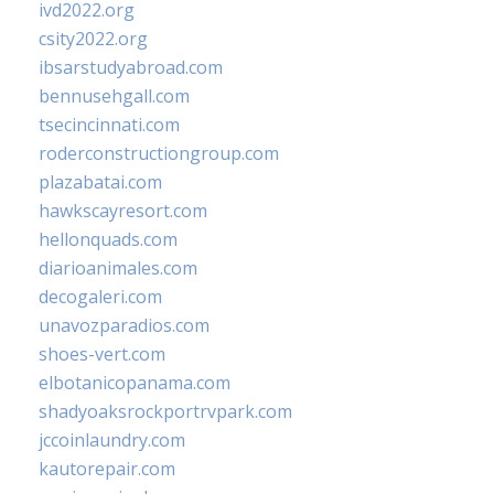
ivd2022.org
csity2022.org
ibsarstudyabroad.com
bennusehgall.com
tsecincinnati.com
roderconstructiongroup.com
plazabatai.com
hawkscayresort.com
hellonquads.com
diarioanimales.com
decogaleri.com
unavozparadios.com
shoes-vert.com
elbotanicopanama.com
shadyoaksrockportrvpark.com
jccoinlaundry.com
kautorepair.com