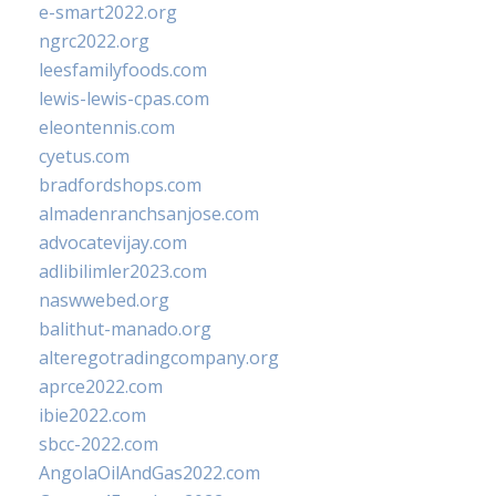
e-smart2022.org
ngrc2022.org
leesfamilyfoods.com
lewis-lewis-cpas.com
eleontennis.com
cyetus.com
bradfordshops.com
almadenranchsanjose.com
advocatevijay.com
adlibilimler2023.com
naswwebed.org
balithut-manado.org
alteregotradingcompany.org
aprce2022.com
ibie2022.com
sbcc-2022.com
AngolaOilAndGas2022.com