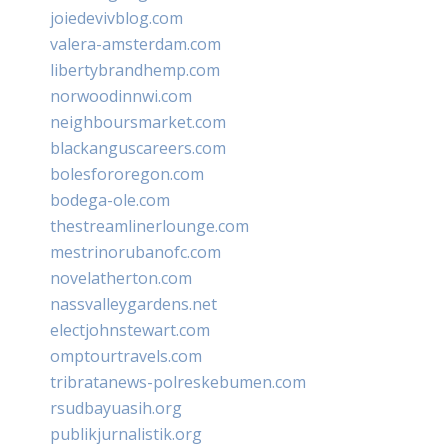
joiedevivblog.com
valera-amsterdam.com
libertybrandhemp.com
norwoodinnwi.com
neighboursmarket.com
blackanguscareers.com
bolesfororegon.com
bodega-ole.com
thestreamlinerlounge.com
mestrinorubanofc.com
novelatherton.com
nassvalleygardens.net
electjohnstewart.com
omptourtravels.com
tribratanews-polreskebumen.com
rsudbayuasih.org
publikjurnalistik.org