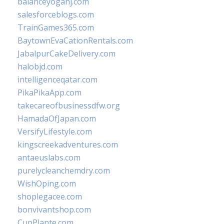
balanceyoganj.com
salesforceblogs.com
TrainGames365.com
BaytownEvaCationRentals.com
JabalpurCakeDelivery.com
halobjd.com
intelligenceqatar.com
PikaPikaApp.com
takecareofbusinessdfw.org
HamadaOfJapan.com
VersifyLifestyle.com
kingscreekadventures.com
antaeuslabs.com
purelycleanchemdry.com
WishOping.com
shoplegacee.com
bonvivantshop.com
CupPlante.com