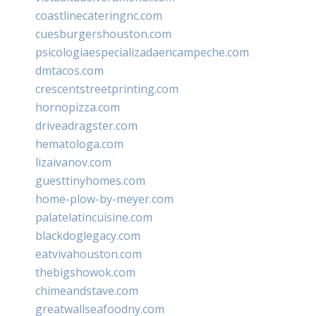
coastlinecateringnc.com
cuesburgershouston.com
psicologiaespecializadaencampeche.com
dmtacos.com
crescentstreetprinting.com
hornopizza.com
driveadragster.com
hematologa.com
lizaivanov.com
guesttinyhomes.com
home-plow-by-meyer.com
palatelatincuisine.com
blackdoglegacy.com
eatvivahouston.com
thebigshowok.com
chimeandstave.com
greatwallseafoodny.com