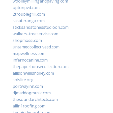
woolleymillingandpaving.com
uptonpvd.com
2troublegrill.com
casateranga.com
sticksandstonesstudiooh.com
walkers-treeservice.com
shopmossi.com
untamedcollectivesd.com
mxpwellness.com
infernocanine.com
thepaperhousecollection.com
allisonwillisholley.com
solslite.org
portwayinn.com
djmaddogmusic.com
thesoundarchitects.com
allin1roofing.com
keepjudgewebb.com