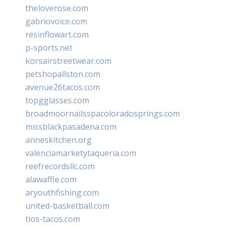
theloverose.com
gabriovoice.com
resinflowart.com
p-sports.net
korsairstreetwear.com
petshopallston.com
avenue26tacos.com
topgglasses.com
broadmoornailsspacoloradosprings.com
missblackpasadena.com
anneskitchen.org
valenciamarketytaqueria.com
reefrecordsllc.com
alawaffle.com
aryouthfishing.com
united-basketball.com
tios-tacos.com