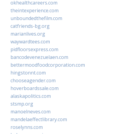
okhealthcareers.com
theintexperience.com
unboundedthefilm.com
catfriends-bg.org
marianlives.org
waywardtees.com
pidfloorsexpress.com
bancodevenezuelaen.com
bettermoodfoodcorporation.com
hingstonnt.com
chooseagender.com
hoverboardssale.com
alaskapolitics.com
stsmp.org
manoelneves.com
mandelaeffectlibrary.com
roselynns.com