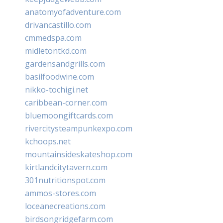
anatomyofadventure.com
drivancastillo.com
cmmedspa.com
midletontkd.com
gardensandgrills.com
basilfoodwine.com
nikko-tochigi.net
caribbean-corner.com
bluemoongiftcards.com
rivercitysteampunkexpo.com
kchoops.net
mountainsideskateshop.com
kirtlandcitytavern.com
301nutritionspot.com
ammos-stores.com
loceanecreations.com
birdsongridgefarm.com