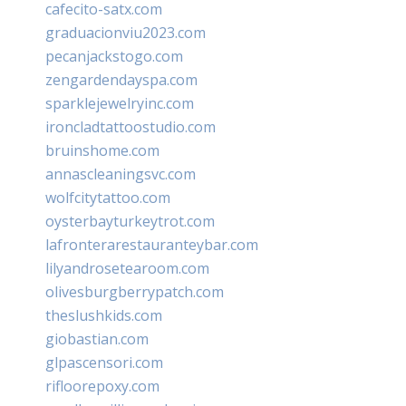
cafecito-satx.com
graduacionviu2023.com
pecanjackstogo.com
zengardendayspa.com
sparklejewelryinc.com
ironcladtattoostudio.com
bruinshome.com
annascleaningsvc.com
wolfcitytattoo.com
oysterbayturkeytrot.com
lafronterarestauranteybar.com
lilyandrosetearoom.com
olivesburgberrypatch.com
theslushkids.com
giobastian.com
glpascensori.com
rifloorepoxy.com