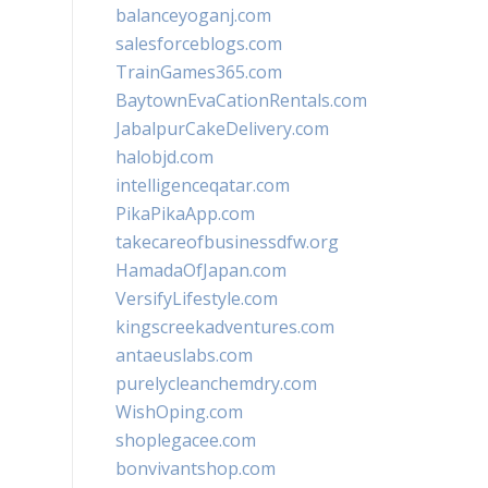
balanceyoganj.com
salesforceblogs.com
TrainGames365.com
BaytownEvaCationRentals.com
JabalpurCakeDelivery.com
halobjd.com
intelligenceqatar.com
PikaPikaApp.com
takecareofbusinessdfw.org
HamadaOfJapan.com
VersifyLifestyle.com
kingscreekadventures.com
antaeuslabs.com
purelycleanchemdry.com
WishOping.com
shoplegacee.com
bonvivantshop.com