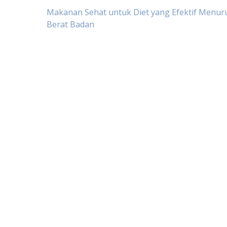
Post
Makanan Sehat untuk Diet yang Efektif Menu
Berat Badan
navigation