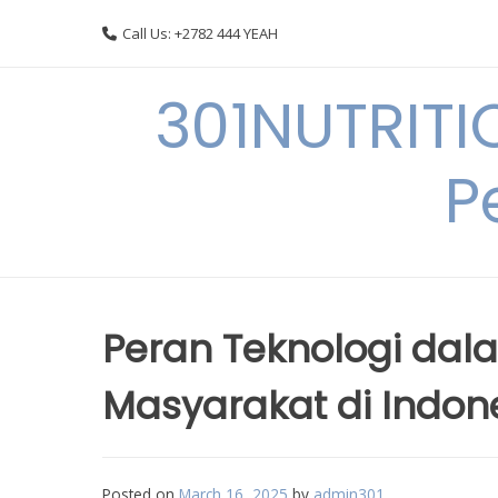
Skip
Call Us: +2782 444 YEAH
to
content
301NUTRITI
P
Peran Teknologi da
Masyarakat di Indon
Posted on
March 16, 2025
by
admin301