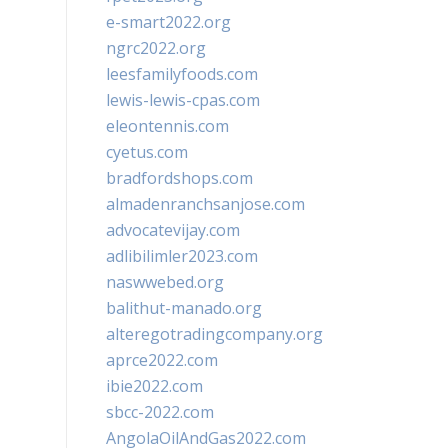
e-smart2022.org
ngrc2022.org
leesfamilyfoods.com
lewis-lewis-cpas.com
eleontennis.com
cyetus.com
bradfordshops.com
almadenranchsanjose.com
advocatevijay.com
adlibilimler2023.com
naswwebed.org
balithut-manado.org
alteregotradingcompany.org
aprce2022.com
ibie2022.com
sbcc-2022.com
AngolaOilAndGas2022.com