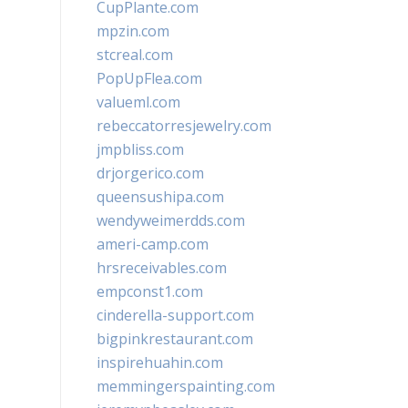
CupPlante.com
mpzin.com
stcreal.com
PopUpFlea.com
valueml.com
rebeccatorresjewelry.com
jmpbliss.com
drjorgerico.com
queensushipa.com
wendyweimerdds.com
ameri-camp.com
hrsreceivables.com
empconst1.com
cinderella-support.com
bigpinkrestaurant.com
inspirehuahin.com
memmingerspainting.com