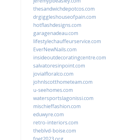
jeremypbeasley.com
thesandwichdepotcos.com
drgiggleshouseofpain.com
hotflashdesigns.com
garagenadeau.com
lifestylechauffeurservice.com
EverNewNails.com
insideoutdecoratingcentre.com
salvatoresinpoint.com
jovialfloralco.com
johnlscotthometeam.com
u-seehomes.com
watersportslagonissi.com
mischieffashion.com
eduwyre.com
retro-interiors.com
theblvd-boise.com
fpet2023.org