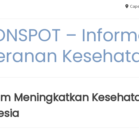
Cape
ONSPOT – Inform
eranan Kesehat
lam Meningkatkan Kesehat
esia