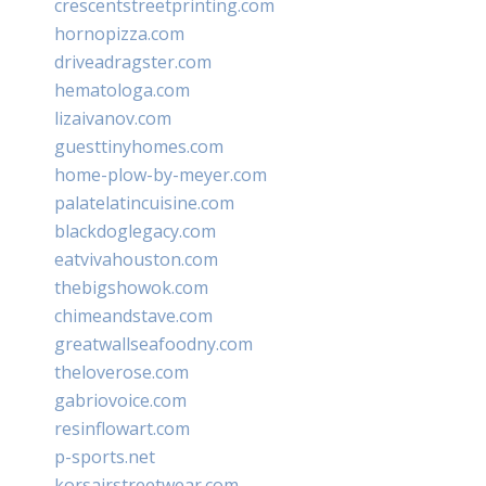
crescentstreetprinting.com
hornopizza.com
driveadragster.com
hematologa.com
lizaivanov.com
guesttinyhomes.com
home-plow-by-meyer.com
palatelatincuisine.com
blackdoglegacy.com
eatvivahouston.com
thebigshowok.com
chimeandstave.com
greatwallseafoodny.com
theloverose.com
gabriovoice.com
resinflowart.com
p-sports.net
korsairstreetwear.com