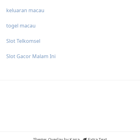
keluaran macau
togel macau
Slot Telkomsel
Slot Gacor Malam Ini
Theme: Overlay by
Kaira
.
Extra Text