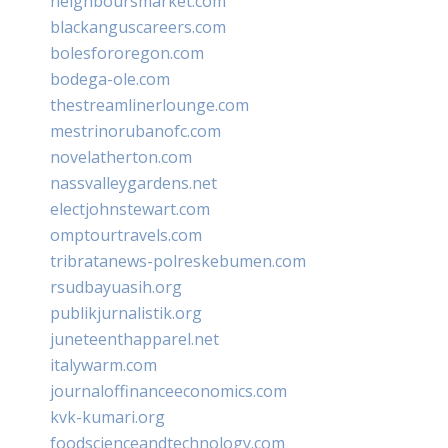
neighboursmarket.com
blackanguscareers.com
bolesfororegon.com
bodega-ole.com
thestreamlinerlounge.com
mestrinorubanofc.com
novelatherton.com
nassvalleygardens.net
electjohnstewart.com
omptourtravels.com
tribratanews-polreskebumen.com
rsudbayuasih.org
publikjurnalistik.org
juneteenthapparel.net
italywarm.com
journaloffinanceeconomics.com
kvk-kumari.org
foodscienceandtechnology.com