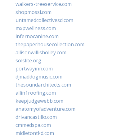
walkers-treeservice.com
shopmossi.com
untamedcollectivesd.com
mxpwellness.com
infernocanine.com
thepaperhousecollection.com
allisonwillisholley.com
solslite.org
portwayinn.com
djmaddogmusic.com
thesoundarchitects.com
allin1roofing.com
keepjudgewebb.com
anatomyofadventure.com
drivancastillo.com
cmmedspa.com
midletontkd.com