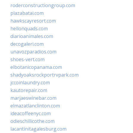
roderconstructiongroup.com
plazabatai.com
hawkscayresort.com
hellonquads.com
diarioanimales.com
decogaleri.com
unavozparadios.com
shoes-vert.com
elbotanicopanama.com
shadyoaksrockportrvpark.com
jccoinlaundry.com
kautorepair.com
marjaeswinebar.com
elmazatlanclinton.com
ideacoffeenyc.com
odieschillicothe.com
lacantinitagalesburg.com