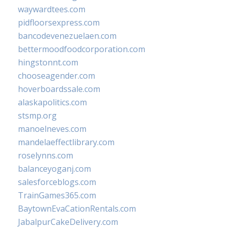
waywardtees.com
pidfloorsexpress.com
bancodevenezuelaen.com
bettermoodfoodcorporation.com
hingstonnt.com
chooseagender.com
hoverboardssale.com
alaskapolitics.com
stsmp.org
manoelneves.com
mandelaeffectlibrary.com
roselynns.com
balanceyoganj.com
salesforceblogs.com
TrainGames365.com
BaytownEvaCationRentals.com
JabalpurCakeDelivery.com