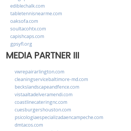
ediblechalk.com
tabletennisnearme.com
oaksofa.com
soultacohtx.com
capishcaps.com
gpsyfl.org
MEDIA PARTNER III
vwrepairarlington.com
cleaningservicebaltimore-md.com
beckslandscapeandfence.com
vistaaltadelveramendi.com
coastlinecateringnc.com
cuesburgershouston.com
psicologiaespecializadaencampeche.com
dmtacos.com