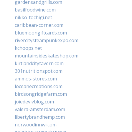
gardensandgrills.com
basilfoodwine.com
nikko-tochigi.net
caribbean-corner.com
bluemoongiftcards.com
rivercitysteampunkexpo.com
kchoops.net
mountainsideskateshop.com
kirtlandcitytavern.com
301nutritionspot.com
ammos-stores.com
loceanecreations.com
birdsongridgefarm.com
joiedevivblog.com
valera-amsterdam.com
libertybrandhemp.com
norwoodinnwi.com