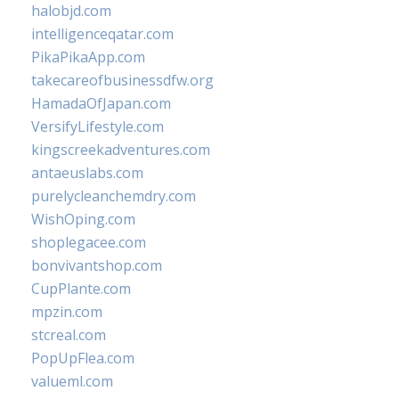
halobjd.com
intelligenceqatar.com
PikaPikaApp.com
takecareofbusinessdfw.org
HamadaOfJapan.com
VersifyLifestyle.com
kingscreekadventures.com
antaeuslabs.com
purelycleanchemdry.com
WishOping.com
shoplegacee.com
bonvivantshop.com
CupPlante.com
mpzin.com
stcreal.com
PopUpFlea.com
valueml.com