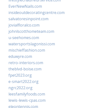
lifestylechauffeurservice.com
EverNewNails.com
insideoutdecoratingcentre.com
salvatoresinpoint.com
jovialfloralco.com
johnlscotthometeam.com
u-seehomes.com
watersportslagonissi.com
mischieffashion.com
eduwyre.com
retro-interiors.com
theblvd-boise.com
fpet2023.org
e-smart2022.org
ngrc2022.org
leesfamilyfoods.com
lewis-lewis-cpas.com
eleontennis.com