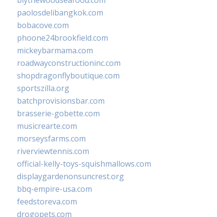
blythewoodseafood.com
paolosdelibangkok.com
bobacove.com
phoone24brookfield.com
mickeybarmama.com
roadwayconstructioninc.com
shopdragonflyboutique.com
sportszilla.org
batchprovisionsbar.com
brasserie-gobette.com
musicrearte.com
morseysfarms.com
riverviewtennis.com
official-kelly-toys-squishmallows.com
displaygardenonsuncrest.org
bbq-empire-usa.com
feedstoreva.com
drogopets.com