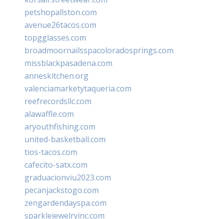
petshopallston.com
avenue26tacos.com
topgglasses.com
broadmoornailsspacoloradosprings.com
missblackpasadena.com
anneskitchen.org
valenciamarketytaqueria.com
reefrecordsllc.com
alawaffle.com
aryouthfishing.com
united-basketball.com
tios-tacos.com
cafecito-satx.com
graduacionviu2023.com
pecanjackstogo.com
zengardendayspa.com
sparklejewelryinc.com