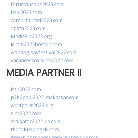
forumausape2023.com
imkl2023.com
careerfaircsd2023.com
apsth2023.com
MedItRio2023.org
lcicon2023boston.com
waitangidayfestival2022.com
vacancesscolaires2022.com
MEDIA PARTNER II
isth2022.com
p2b2pabi2023-makassar.com
wocfparis2023.org
sinc2023.com
scdlqatar2022-qa.com
thecolumbiagrill.com
provisionscheeseandwineshoppe.com