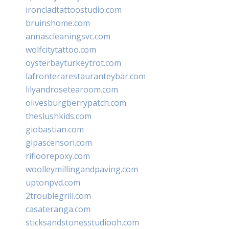
ironcladtattoostudio.com
bruinshome.com
annascleaningsvc.com
wolfcitytattoo.com
oysterbayturkeytrot.com
lafronterarestauranteybar.com
lilyandrosetearoom.com
olivesburgberrypatch.com
theslushkids.com
giobastian.com
glpascensori.com
rifloorepoxy.com
woolleymillingandpaving.com
uptonpvd.com
2troublegrill.com
casateranga.com
sticksandstonesstudiooh.com