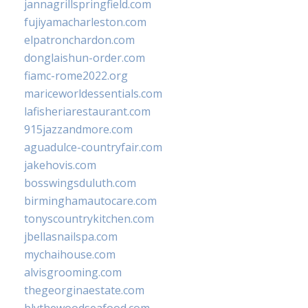
jannagrillspringfield.com
fujiyamacharleston.com
elpatronchardon.com
donglaishun-order.com
fiamc-rome2022.org
mariceworldessentials.com
lafisheriarestaurant.com
915jazzandmore.com
aguadulce-countryfair.com
jakehovis.com
bosswingsduluth.com
birminghamautocare.com
tonyscountrykitchen.com
jbellasnailspa.com
mychaihouse.com
alvisgrooming.com
thegeorginaestate.com