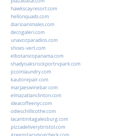
plazabatai.com
hawkscayresort.com
hellonquads.com
diarioanimales.com
decogaleri.com
unavozparadios.com
shoes-vert.com
elbotanicopanama.com
shadyoaksrockportrvpark.com
jccoinlaundry.com
kautorepair.com
marjaeswinebar.com
elmazatlanclinton.com
ideacoffeenyc.com
odieschillicothe.com
lacantinitagalesburg.com
pizzadeliverybristol.com
greenstarsmogcheck.com