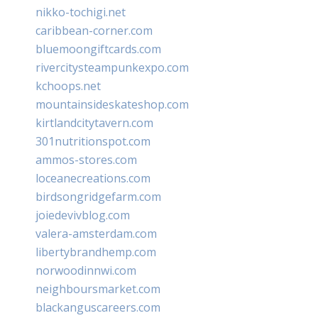
nikko-tochigi.net
caribbean-corner.com
bluemoongiftcards.com
rivercitysteampunkexpo.com
kchoops.net
mountainsideskateshop.com
kirtlandcitytavern.com
301nutritionspot.com
ammos-stores.com
loceanecreations.com
birdsongridgefarm.com
joiedevivblog.com
valera-amsterdam.com
libertybrandhemp.com
norwoodinnwi.com
neighboursmarket.com
blackanguscareers.com