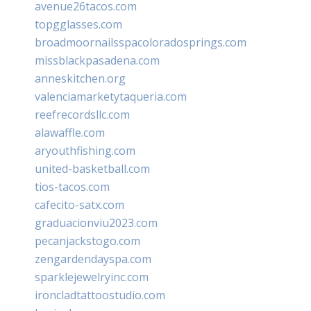
avenue26tacos.com
topgglasses.com
broadmoornailsspacoloradosprings.com
missblackpasadena.com
anneskitchen.org
valenciamarketytaqueria.com
reefrecordsllc.com
alawaffle.com
aryouthfishing.com
united-basketball.com
tios-tacos.com
cafecito-satx.com
graduacionviu2023.com
pecanjackstogo.com
zengardendayspa.com
sparklejewelryinc.com
ironcladtattoostudio.com