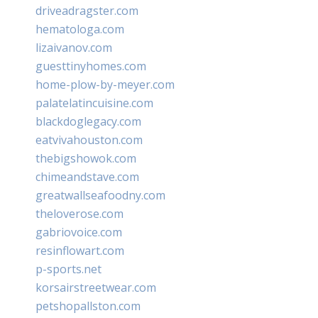
driveadragster.com
hematologa.com
lizaivanov.com
guesttinyhomes.com
home-plow-by-meyer.com
palatelatincuisine.com
blackdoglegacy.com
eatvivahouston.com
thebigshowok.com
chimeandstave.com
greatwallseafoodny.com
theloverose.com
gabriovoice.com
resinflowart.com
p-sports.net
korsairstreetwear.com
petshopallston.com