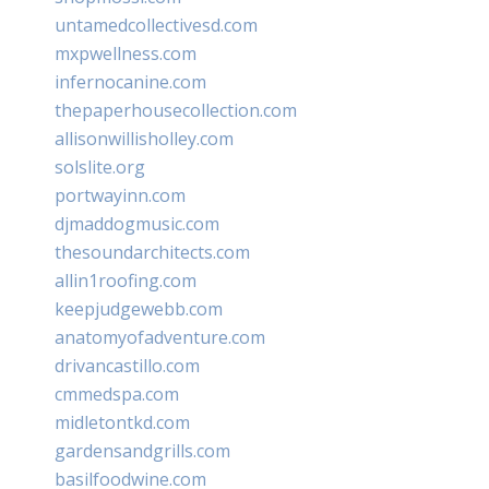
untamedcollectivesd.com
mxpwellness.com
infernocanine.com
thepaperhousecollection.com
allisonwillisholley.com
solslite.org
portwayinn.com
djmaddogmusic.com
thesoundarchitects.com
allin1roofing.com
keepjudgewebb.com
anatomyofadventure.com
drivancastillo.com
cmmedspa.com
midletontkd.com
gardensandgrills.com
basilfoodwine.com