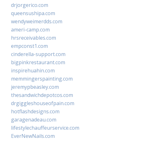
drjorgerico.com
queensushipa.com
wendyweimerdds.com
ameri-camp.com
hrsreceivables.com
empconst1.com
cinderella-support.com
bigpinkrestaurant.com
inspirehuahin.com
memmingerspainting.com
jeremypbeasley.com
thesandwichdepotcos.com
drgiggleshouseofpain.com
hotflashdesigns.com
garagenadeau.com
lifestylechauffeurservice.com
EverNewNails.com