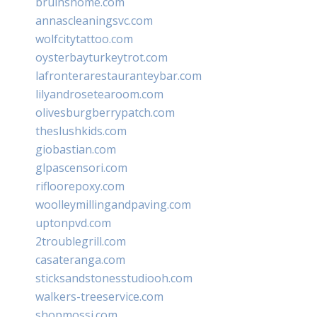
bruinshome.com
annascleaningsvc.com
wolfcitytattoo.com
oysterbayturkeytrot.com
lafronterarestauranteybar.com
lilyandrosetearoom.com
olivesburgberrypatch.com
theslushkids.com
giobastian.com
glpascensori.com
rifloorepoxy.com
woolleymillingandpaving.com
uptonpvd.com
2troublegrill.com
casateranga.com
sticksandstonesstudiooh.com
walkers-treeservice.com
shopmossi.com