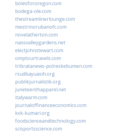
bolesfororegon.com
bodega-ole.com
thestreamlinerlounge.com
mestrinorubanofc.com
novelatherton.com
nassvalleygardens.net
electjohnstewart.com
omptourtravels.com
tribratanews-polreskebumen.com
rsudbayuasih.org
publikjurnalistik.org
juneteenthapparel.net
italywarm.com
journaloffinanceeconomics.com
kvk-kumari.org
foodscienceandtechnology.com
scisportsscience.com