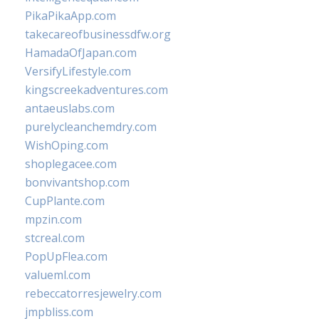
PikaPikaApp.com
takecareofbusinessdfw.org
HamadaOfJapan.com
VersifyLifestyle.com
kingscreekadventures.com
antaeuslabs.com
purelycleanchemdry.com
WishOping.com
shoplegacee.com
bonvivantshop.com
CupPlante.com
mpzin.com
stcreal.com
PopUpFlea.com
valueml.com
rebeccatorresjewelry.com
jmpbliss.com