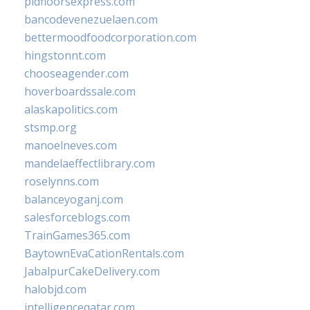
pidfloorsexpress.com
bancodevenezuelaen.com
bettermoodfoodcorporation.com
hingstonnt.com
chooseagender.com
hoverboardssale.com
alaskapolitics.com
stsmp.org
manoelneves.com
mandelaeffectlibrary.com
roselynns.com
balanceyoganj.com
salesforceblogs.com
TrainGames365.com
BaytownEvaCationRentals.com
JabalpurCakeDelivery.com
halobjd.com
intelligenceqatar.com