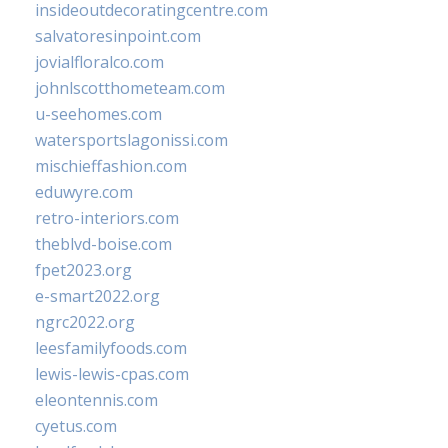
insideoutdecoratingcentre.com
salvatoresinpoint.com
jovialfloralco.com
johnlscotthometeam.com
u-seehomes.com
watersportslagonissi.com
mischieffashion.com
eduwyre.com
retro-interiors.com
theblvd-boise.com
fpet2023.org
e-smart2022.org
ngrc2022.org
leesfamilyfoods.com
lewis-lewis-cpas.com
eleontennis.com
cyetus.com