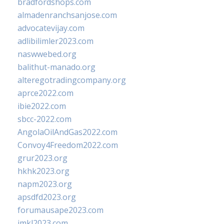
bradfordshops.com
almadenranchsanjose.com
advocatevijay.com
adlibilimler2023.com
naswwebed.org
balithut-manado.org
alteregotradingcompany.org
aprce2022.com
ibie2022.com
sbcc-2022.com
AngolaOilAndGas2022.com
Convoy4Freedom2022.com
grur2023.org
hkhk2023.org
napm2023.org
apsdfd2023.org
forumausape2023.com
imkl2023.com