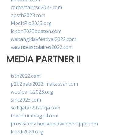
careerfaircsd2023.com
apsth2023.com
MedItRio2023.org
lcicon2023boston.com
waitangidayfestival2022.com
vacancesscolaires2022.com
MEDIA PARTNER II
isth2022.com
p2b2pabi2023-makassar.com
wocfparis2023.org
sinc2023.com
scdlqatar2022-qa.com
thecolumbiagrill.com
provisionscheeseandwineshoppe.com
khedi2023.org