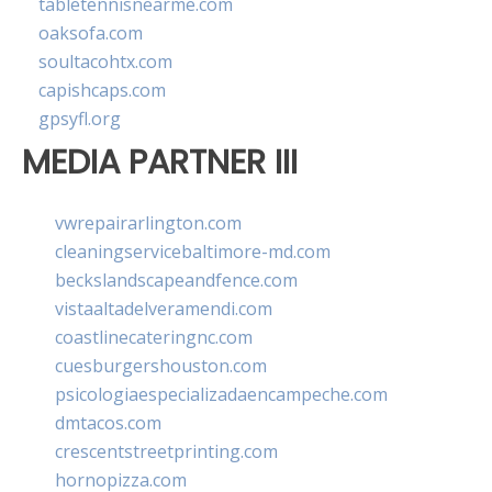
tabletennisnearme.com
oaksofa.com
soultacohtx.com
capishcaps.com
gpsyfl.org
MEDIA PARTNER III
vwrepairarlington.com
cleaningservicebaltimore-md.com
beckslandscapeandfence.com
vistaaltadelveramendi.com
coastlinecateringnc.com
cuesburgershouston.com
psicologiaespecializadaencampeche.com
dmtacos.com
crescentstreetprinting.com
hornopizza.com