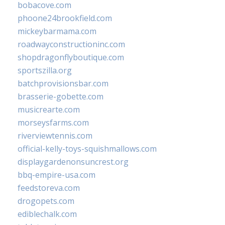
bobacove.com
phoone24brookfield.com
mickeybarmama.com
roadwayconstructioninc.com
shopdragonflyboutique.com
sportszilla.org
batchprovisionsbar.com
brasserie-gobette.com
musicrearte.com
morseysfarms.com
riverviewtennis.com
official-kelly-toys-squishmallows.com
displaygardenonsuncrest.org
bbq-empire-usa.com
feedstoreva.com
drogopets.com
ediblechalk.com