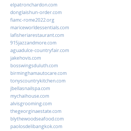
elpatronchardon.com
donglaishun-order.com
fiamc-rome2022.org
mariceworldessentials.com
lafisheriarestaurant.com
915jazzandmore.com
aguadulce-countryfair.com
jakehovis.com
bosswingsduluth.com
birminghamautocare.com
tonyscountrykitchen.com
jbellasnailspa.com
mychaihouse.com
alvisgrooming.com
thegeorginaestate.com
blythewoodseafood.com
paolosdelibangkok.com