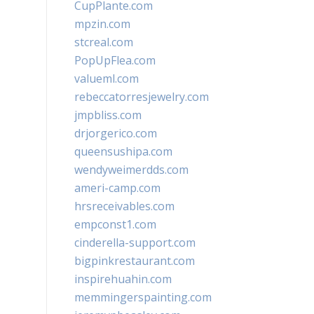
CupPlante.com
mpzin.com
stcreal.com
PopUpFlea.com
valueml.com
rebeccatorresjewelry.com
jmpbliss.com
drjorgerico.com
queensushipa.com
wendyweimerdds.com
ameri-camp.com
hrsreceivables.com
empconst1.com
cinderella-support.com
bigpinkrestaurant.com
inspirehuahin.com
memmingerspainting.com