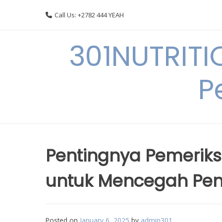
Skip
Call Us: +2782 444 YEAH
to
content
301NUTRITI
P
Pentingnya Pemeriks
untuk Mencegah Peny
Posted on
January 6, 2025
by
admin301