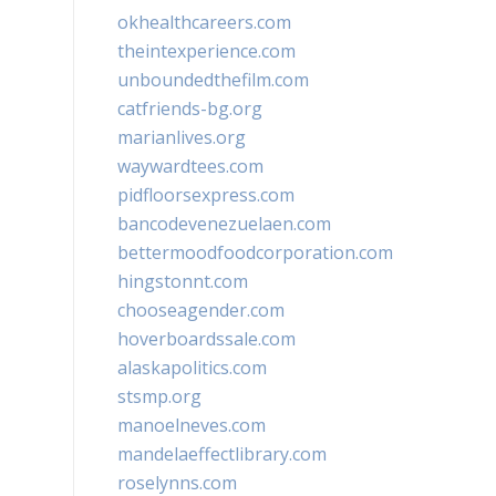
okhealthcareers.com
theintexperience.com
unboundedthefilm.com
catfriends-bg.org
marianlives.org
waywardtees.com
pidfloorsexpress.com
bancodevenezuelaen.com
bettermoodfoodcorporation.com
hingstonnt.com
chooseagender.com
hoverboardssale.com
alaskapolitics.com
stsmp.org
manoelneves.com
mandelaeffectlibrary.com
roselynns.com