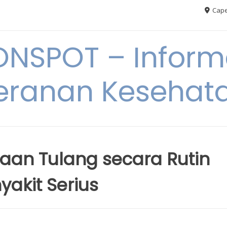
Cape
ONSPOT – Inform
eranan Kesehat
aan Tulang secara Rutin
akit Serius