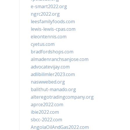
e-smart2022.org
ngrc2022.org
leesfamilyfoods.com
lewis-lewis-cpas.com
eleontennis.com
cyetus.com
bradfordshops.com
almadenranchsanjose.com
advocatevijay.com
adlibilimler2023.com
naswwebed.org
balithut-manado.org
alteregotradingcompany.org
aprce2022.com
ibie2022.com
sbcc-2022.com
AngolaOilAndGas2022.com