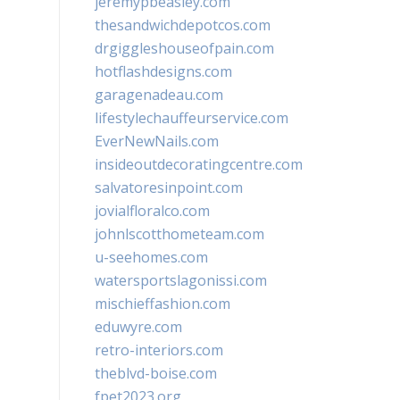
jeremypbeasley.com
thesandwichdepotcos.com
drgiggleshouseofpain.com
hotflashdesigns.com
garagenadeau.com
lifestylechauffeurservice.com
EverNewNails.com
insideoutdecoratingcentre.com
salvatoresinpoint.com
jovialfloralco.com
johnlscotthometeam.com
u-seehomes.com
watersportslagonissi.com
mischieffashion.com
eduwyre.com
retro-interiors.com
theblvd-boise.com
fpet2023.org