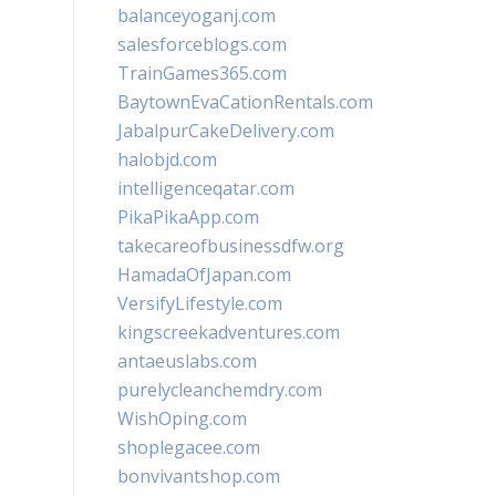
balanceyoganj.com
salesforceblogs.com
TrainGames365.com
BaytownEvaCationRentals.com
JabalpurCakeDelivery.com
halobjd.com
intelligenceqatar.com
PikaPikaApp.com
takecareofbusinessdfw.org
HamadaOfJapan.com
VersifyLifestyle.com
kingscreekadventures.com
antaeuslabs.com
purelycleanchemdry.com
WishOping.com
shoplegacee.com
bonvivantshop.com