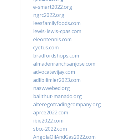
e-smart2022.org
ngrc2022.org
leesfamilyfoods.com
lewis-lewis-cpas.com
eleontennis.com
cyetus.com
bradfordshops.com
almadenranchsanjose.com
advocatevijay.com
adlibilimler2023.com
naswwebed.org
balithut-manado.org
alteregotradingcompany.org
aprce2022.com
ibie2022.com
sbcc-2022.com
AngolaOilAndGas2022.com