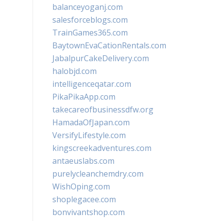
balanceyoganj.com
salesforceblogs.com
TrainGames365.com
BaytownEvaCationRentals.com
JabalpurCakeDelivery.com
halobjd.com
intelligenceqatar.com
PikaPikaApp.com
takecareofbusinessdfw.org
HamadaOfJapan.com
VersifyLifestyle.com
kingscreekadventures.com
antaeuslabs.com
purelycleanchemdry.com
WishOping.com
shoplegacee.com
bonvivantshop.com