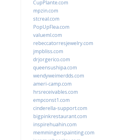
CupPlante.com
mpzin.com
stcreal.com
PopUpFlea.com
valueml.com
rebeccatorresjewelry.com
jmpbliss.com
drjorgerico.com
queensushipa.com
wendyweimerdds.com
ameri-camp.com
hrsreceivables.com
empconst1.com
cinderella-support.com
bigpinkrestaurant.com
inspirehuahin.com
memmingerspainting.com