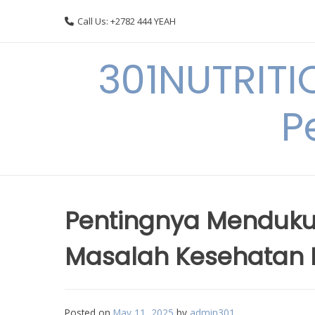
Skip
Call Us: +2782 444 YEAH
to
content
301NUTRITI
P
Pentingnya Menduk
Masalah Kesehatan 
Posted on
May 11, 2025
by
admin301