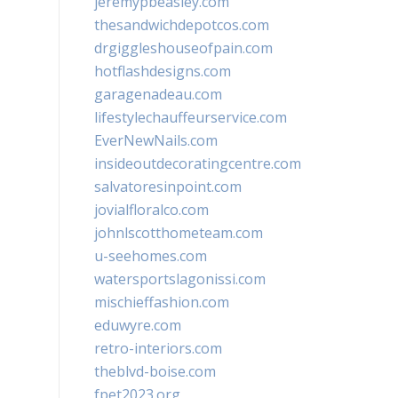
jeremypbeasley.com
thesandwichdepotcos.com
drgiggleshouseofpain.com
hotflashdesigns.com
garagenadeau.com
lifestylechauffeurservice.com
EverNewNails.com
insideoutdecoratingcentre.com
salvatoresinpoint.com
jovialfloralco.com
johnlscotthometeam.com
u-seehomes.com
watersportslagonissi.com
mischieffashion.com
eduwyre.com
retro-interiors.com
theblvd-boise.com
fpet2023.org