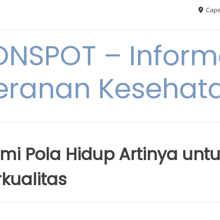
Cape
ONSPOT – Inform
eranan Kesehat
 Pola Hidup Artinya unt
kualitas