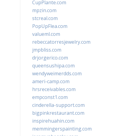
CupPlante.com
mpzin.com
stcreal.com
PopUpFlea.com
valueml.com
rebeccatorresjewelry.com
jmpbliss.com
drjorgerico.com
queensushipa.com
wendyweimerdds.com
ameri-camp.com
hrsreceivables.com
empconst1.com
cinderella-support.com
bigpinkrestaurant.com
inspirehuahin.com
memmingerspainting.com