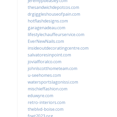
jeremypbeasley.com
thesandwichdepotcos.com
drgiggleshouseofpain.com
hotflashdesigns.com
garagenadeau.com
lifestylechauffeurservice.com
EverNewNails.com
insideoutdecoratingcentre.com
salvatoresinpoint.com
jovialfloralco.com
johnlscotthometeam.com
u-seehomes.com
watersportslagonissi.com
mischieffashion.com
eduwyre.com
retro-interiors.com
theblvd-boise.com
fpet2023.org