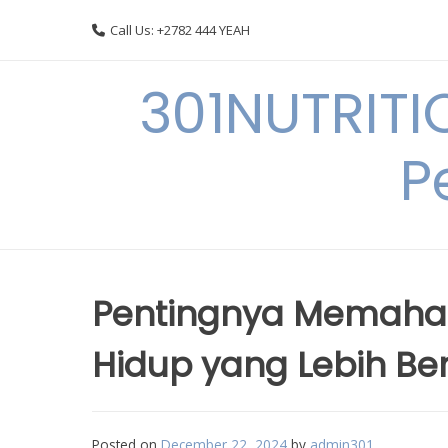
Skip
Call Us: +2782 444 YEAH
to
content
301NUTRITI
P
Pentingnya Memahami
Hidup yang Lebih Ber
Posted on
December 22, 2024
by
admin301