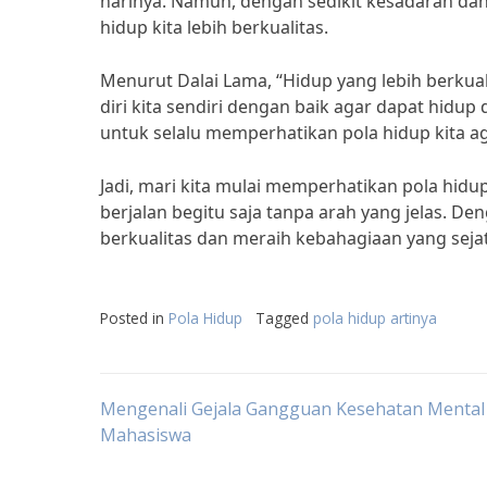
harinya. Namun, dengan sedikit kesadaran dan
hidup kita lebih berkualitas.
Menurut Dalai Lama, “Hidup yang lebih berkual
diri kita sendiri dengan baik agar dapat hidu
untuk selalu memperhatikan pola hidup kita a
Jadi, mari kita mulai memperhatikan pola hidup
berjalan begitu saja tanpa arah yang jelas. D
berkualitas dan meraih kebahagiaan yang sejat
Posted in
Pola Hidup
Tagged
pola hidup artinya
Post
Mengenali Gejala Gangguan Kesehatan Mental
Mahasiswa
navigation