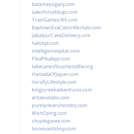
balanceyoganj.com
salesforceblogs.com
TrainGames365.com
BaytownEvaCationRentals.com
JabalpurCakeDelivery.com
halobjd.com
intelligenceqatar.com
PikaPikaApp.com
takecareofbusinessdfw.org
HamadaOfJapan.com
VersifyLifestyle.com
kingscreekadventures.com
antaeuslabs.com
purelycleanchemdry.com
WishOping.com
shoplegacee.com
bonvivantshop.com