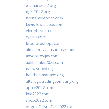
e-smart2022.org
ngrc2022.org
leesfamilyfoods.com
lewis-lewis-cpas.com
eleontennis.com
cyetus.com
bradfordshops.com
almadenranchsanjose.com
advocatevijay.com
adlibilimler2023.com
naswwebed.org
balithut-manado.org
alteregotradingcompany.org
aprce2022.com
ibie2022.com
sbcc-2022.com
AngolaOilAndGas2022.com