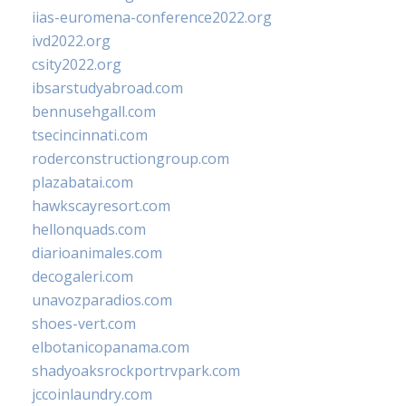
iias-euromena-conference2022.org
ivd2022.org
csity2022.org
ibsarstudyabroad.com
bennusehgall.com
tsecincinnati.com
roderconstructiongroup.com
plazabatai.com
hawkscayresort.com
hellonquads.com
diarioanimales.com
decogaleri.com
unavozparadios.com
shoes-vert.com
elbotanicopanama.com
shadyoaksrockportrvpark.com
jccoinlaundry.com