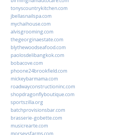
birminghamautocare.com
tonyscountrykitchen.com
jbellasnailspa.com
mychaihouse.com
alvisgrooming.com
thegeorginaestate.com
blythewoodseafood.com
paolosdelibangkok.com
bobacove.com
phoone24brookfield.com
mickeybarmama.com
roadwayconstructioninc.com
shopdragonflyboutique.com
sportszilla.org
batchprovisionsbar.com
brasserie-gobette.com
musicrearte.com
morseysfarms.com