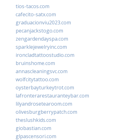
tios-tacos.com
cafecito-satx.com
graduacionviu2023.com
pecanjackstogo.com
zengardendayspa.com
sparklejewelryinc.com
ironcladtattoostudio.com
bruinshome.com
annascleaningsvc.com
wolfcitytattoo.com
oysterbayturkeytrot.com
lafronterarestauranteybar.com
lilyandrosetearoom.com
olivesburgberrypatch.com
theslushkids.com
giobastian.com
glpascensori.com