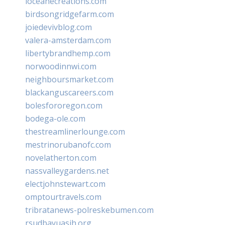
loceanecreations.com
birdsongridgefarm.com
joiedevivblog.com
valera-amsterdam.com
libertybrandhemp.com
norwoodinnwi.com
neighboursmarket.com
blackanguscareers.com
bolesfororegon.com
bodega-ole.com
thestreamlinerlounge.com
mestrinorubanofc.com
novelatherton.com
nassvalleygardens.net
electjohnstewart.com
omptourtravels.com
tribratanews-polreskebumen.com
rsudbayuasih.org