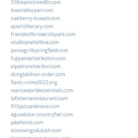
318mainstreet8h.com
lovenailsspari.com
oakberry-kuwait.com
quartzliterary.com
friendsofbroderickpark.com
studiopiattellina.com
jannagrillspringfield.com
fujiyamacharleston.com
elpatronchardon.com
donglaishun-order.com
fiamc-rome2022.org
mariceworldessentials.com
lafisheriarestaurant.com
915jazzandmore.com
aguadulce-countryfair.com
jakehovis.com
bosswingsduluth.com