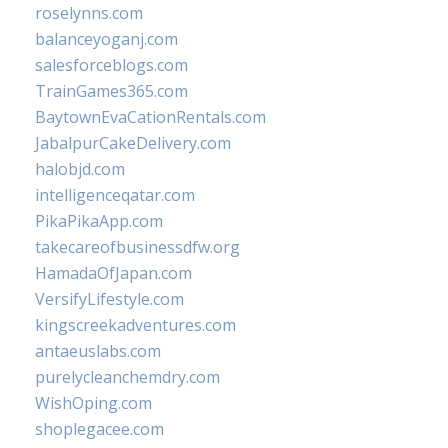
roselynns.com
balanceyoganj.com
salesforceblogs.com
TrainGames365.com
BaytownEvaCationRentals.com
JabalpurCakeDelivery.com
halobjd.com
intelligenceqatar.com
PikaPikaApp.com
takecareofbusinessdfw.org
HamadaOfJapan.com
VersifyLifestyle.com
kingscreekadventures.com
antaeuslabs.com
purelycleanchemdry.com
WishOping.com
shoplegacee.com