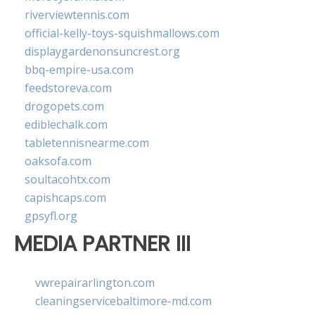
riverviewtennis.com
official-kelly-toys-squishmallows.com
displaygardenonsuncrest.org
bbq-empire-usa.com
feedstoreva.com
drogopets.com
ediblechalk.com
tabletennisnearme.com
oaksofa.com
soultacohtx.com
capishcaps.com
gpsyfl.org
MEDIA PARTNER III
vwrepairarlington.com
cleaningservicebaltimore-md.com