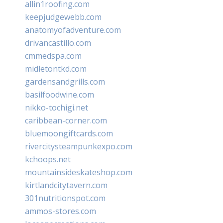
allin1roofing.com
keepjudgewebb.com
anatomyofadventure.com
drivancastillo.com
cmmedspa.com
midletontkd.com
gardensandgrills.com
basilfoodwine.com
nikko-tochigi.net
caribbean-corner.com
bluemoongiftcards.com
rivercitysteampunkexpo.com
kchoops.net
mountainsideskateshop.com
kirtlandcitytavern.com
301nutritionspot.com
ammos-stores.com