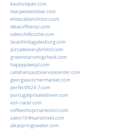
kautorepair.com
marjaeswinebar.com
elmazatlanclinton.com
ideacoffeenyc.com
odieschillicothe.com
lacantinitagalesburg.com
pizzadeliverybristol.com
greenstarsmogcheck.com
happypawspl.com
callahansautoservicecenter.com
georgiascornermarket.com
perfectfit24-7.com
portugalprivatedriver.com
von-racer.com
coffeeshopcharleston.com
salon104mainstreet.com
alkaspringswater.com