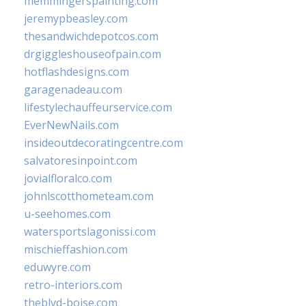
memmingerspainting.com
jeremypbeasley.com
thesandwichdepotcos.com
drgiggleshouseofpain.com
hotflashdesigns.com
garagenadeau.com
lifestylechauffeurservice.com
EverNewNails.com
insideoutdecoratingcentre.com
salvatoresinpoint.com
jovialfloralco.com
johnlscotthometeam.com
u-seehomes.com
watersportslagonissi.com
mischieffashion.com
eduwyre.com
retro-interiors.com
theblvd-boise.com