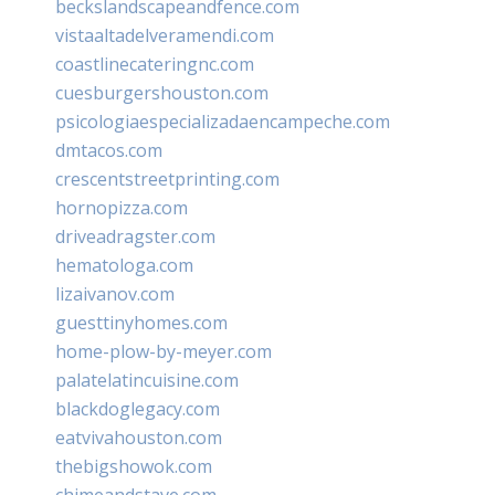
beckslandscapeandfence.com
vistaaltadelveramendi.com
coastlinecateringnc.com
cuesburgershouston.com
psicologiaespecializadaencampeche.com
dmtacos.com
crescentstreetprinting.com
hornopizza.com
driveadragster.com
hematologa.com
lizaivanov.com
guesttinyhomes.com
home-plow-by-meyer.com
palatelatincuisine.com
blackdoglegacy.com
eatvivahouston.com
thebigshowok.com
chimeandstave.com