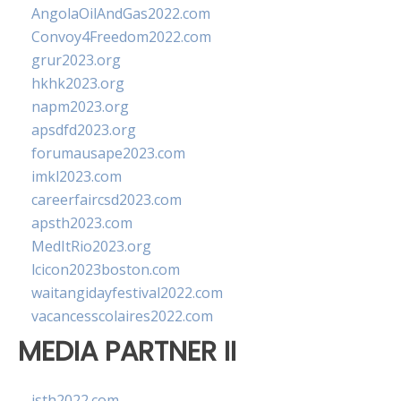
AngolaOilAndGas2022.com
Convoy4Freedom2022.com
grur2023.org
hkhk2023.org
napm2023.org
apsdfd2023.org
forumausape2023.com
imkl2023.com
careerfaircsd2023.com
apsth2023.com
MedItRio2023.org
lcicon2023boston.com
waitangidayfestival2022.com
vacancesscolaires2022.com
MEDIA PARTNER II
isth2022.com