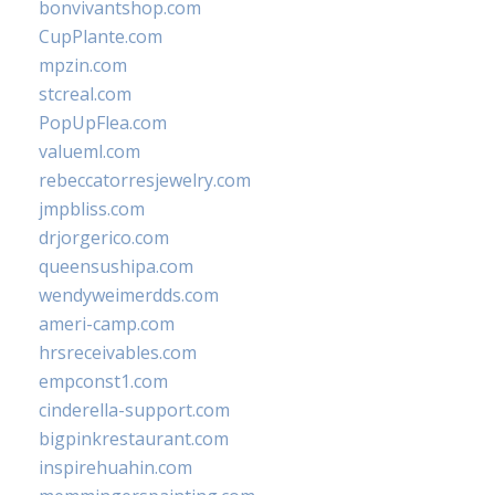
bonvivantshop.com
CupPlante.com
mpzin.com
stcreal.com
PopUpFlea.com
valueml.com
rebeccatorresjewelry.com
jmpbliss.com
drjorgerico.com
queensushipa.com
wendyweimerdds.com
ameri-camp.com
hrsreceivables.com
empconst1.com
cinderella-support.com
bigpinkrestaurant.com
inspirehuahin.com