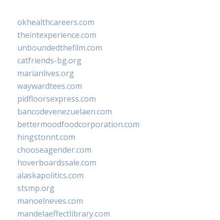
okhealthcareers.com
theintexperience.com
unboundedthefilm.com
catfriends-bg.org
marianlives.org
waywardtees.com
pidfloorsexpress.com
bancodevenezuelaen.com
bettermoodfoodcorporation.com
hingstonnt.com
chooseagender.com
hoverboardssale.com
alaskapolitics.com
stsmp.org
manoelneves.com
mandelaeffectlibrary.com