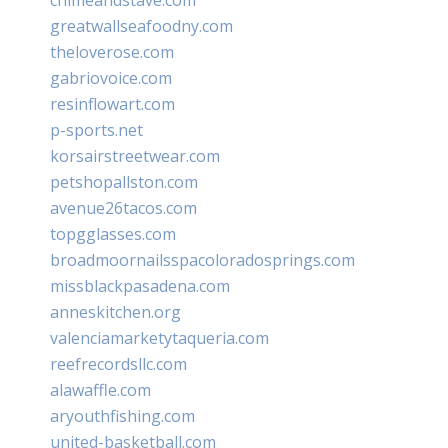
greatwallseafoodny.com
theloverose.com
gabriovoice.com
resinflowart.com
p-sports.net
korsairstreetwear.com
petshopallston.com
avenue26tacos.com
topgglasses.com
broadmoornailsspacoloradosprings.com
missblackpasadena.com
anneskitchen.org
valenciamarketytaqueria.com
reefrecordsllc.com
alawaffle.com
aryouthfishing.com
united-basketball.com