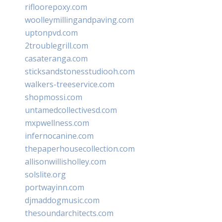
rifloorepoxy.com
woolleymillingandpaving.com
uptonpvd.com
2troublegrill.com
casateranga.com
sticksandstonesstudiooh.com
walkers-treeservice.com
shopmossi.com
untamedcollectivesd.com
mxpwellness.com
infernocanine.com
thepaperhousecollection.com
allisonwillisholley.com
solslite.org
portwayinn.com
djmaddogmusic.com
thesoundarchitects.com