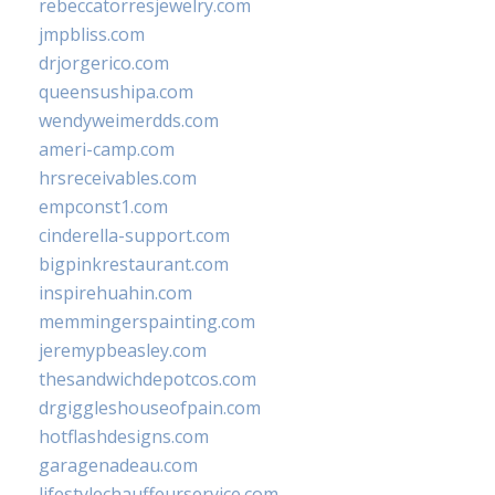
rebeccatorresjewelry.com
jmpbliss.com
drjorgerico.com
queensushipa.com
wendyweimerdds.com
ameri-camp.com
hrsreceivables.com
empconst1.com
cinderella-support.com
bigpinkrestaurant.com
inspirehuahin.com
memmingerspainting.com
jeremypbeasley.com
thesandwichdepotcos.com
drgiggleshouseofpain.com
hotflashdesigns.com
garagenadeau.com
lifestylechauffeurservice.com