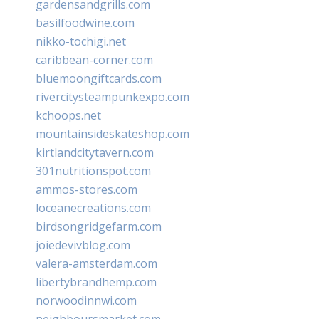
gardensandgrills.com
basilfoodwine.com
nikko-tochigi.net
caribbean-corner.com
bluemoongiftcards.com
rivercitysteampunkexpo.com
kchoops.net
mountainsideskateshop.com
kirtlandcitytavern.com
301nutritionspot.com
ammos-stores.com
loceanecreations.com
birdsongridgefarm.com
joiedevivblog.com
valera-amsterdam.com
libertybrandhemp.com
norwoodinnwi.com
neighboursmarket.com