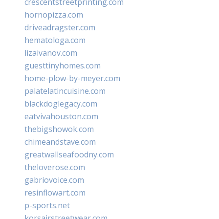
crescentstreetprinting.com
hornopizza.com
driveadragster.com
hematologa.com
lizaivanov.com
guesttinyhomes.com
home-plow-by-meyer.com
palatelatincuisine.com
blackdoglegacy.com
eatvivahouston.com
thebigshowok.com
chimeandstave.com
greatwallseafoodny.com
theloverose.com
gabriovoice.com
resinflowart.com
p-sports.net
korsairstreetwear.com