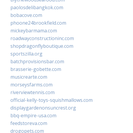
paolosdelibangkok.com
bobacove.com
phoone24brookfield.com
mickeybarmama.com
roadwayconstructioninc.com
shopdragonflyboutique.com
sportszilla.org
batchprovisionsbar.com
brasserie-gobette.com
musicrearte.com
morseysfarms.com
riverviewtennis.com
official-kelly-toys-squishmallows.com
displaygardenonsuncrest.org
bbq-empire-usa.com
feedstoreva.com
drogopets.com