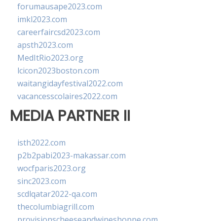
forumausape2023.com
imkl2023.com
careerfaircsd2023.com
apsth2023.com
MedItRio2023.org
lcicon2023boston.com
waitangidayfestival2022.com
vacancesscolaires2022.com
MEDIA PARTNER II
isth2022.com
p2b2pabi2023-makassar.com
wocfparis2023.org
sinc2023.com
scdlqatar2022-qa.com
thecolumbiagrill.com
provisionscheeseandwineshoppe.com