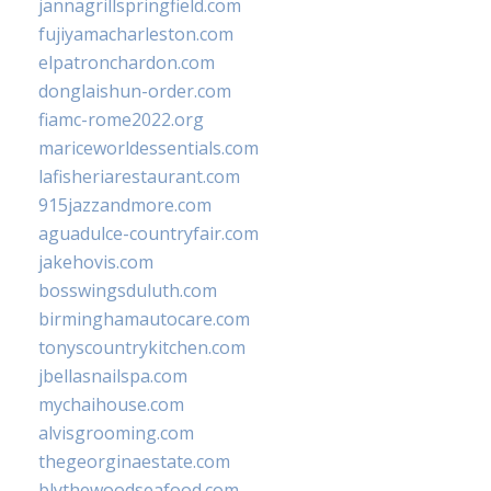
jannagrillspringfield.com
fujiyamacharleston.com
elpatronchardon.com
donglaishun-order.com
fiamc-rome2022.org
mariceworldessentials.com
lafisheriarestaurant.com
915jazzandmore.com
aguadulce-countryfair.com
jakehovis.com
bosswingsduluth.com
birminghamautocare.com
tonyscountrykitchen.com
jbellasnailspa.com
mychaihouse.com
alvisgrooming.com
thegeorginaestate.com
blythewoodseafood.com