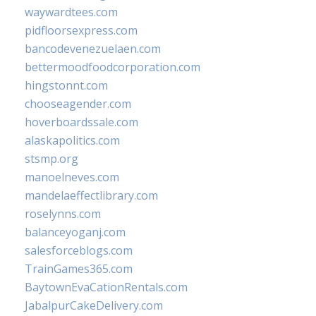
waywardtees.com
pidfloorsexpress.com
bancodevenezuelaen.com
bettermoodfoodcorporation.com
hingstonnt.com
chooseagender.com
hoverboardssale.com
alaskapolitics.com
stsmp.org
manoelneves.com
mandelaeffectlibrary.com
roselynns.com
balanceyoganj.com
salesforceblogs.com
TrainGames365.com
BaytownEvaCationRentals.com
JabalpurCakeDelivery.com