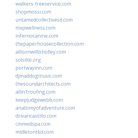
walkers-treeservice.com
shopmossi.com
untamedcollectivesd.com
mxpwellness.com
infernocanine.com
thepaperhousecollection.com
allisonwillisholley.com
solslite.org
portwayinn.com
djmaddogmusic.com
thesoundarchitects.com
allin1roofing.com
keepjudgewebb.com
anatomyofadventure.com
drivancastillo.com
cmmedspa.com
midletontkd.com