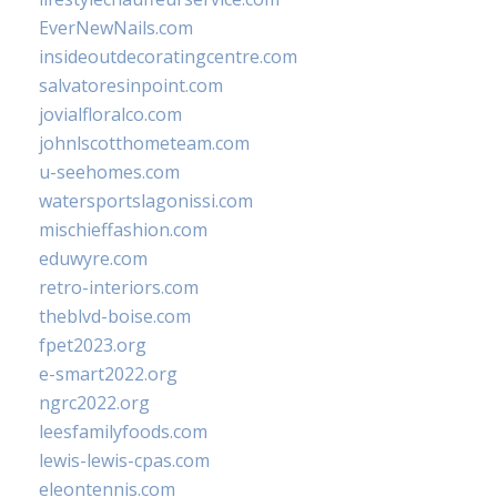
EverNewNails.com
insideoutdecoratingcentre.com
salvatoresinpoint.com
jovialfloralco.com
johnlscotthometeam.com
u-seehomes.com
watersportslagonissi.com
mischieffashion.com
eduwyre.com
retro-interiors.com
theblvd-boise.com
fpet2023.org
e-smart2022.org
ngrc2022.org
leesfamilyfoods.com
lewis-lewis-cpas.com
eleontennis.com