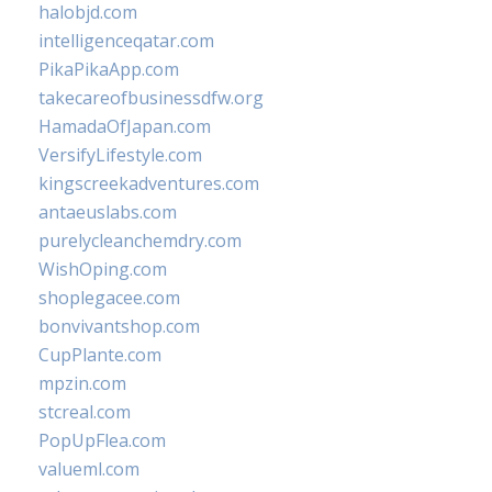
halobjd.com
intelligenceqatar.com
PikaPikaApp.com
takecareofbusinessdfw.org
HamadaOfJapan.com
VersifyLifestyle.com
kingscreekadventures.com
antaeuslabs.com
purelycleanchemdry.com
WishOping.com
shoplegacee.com
bonvivantshop.com
CupPlante.com
mpzin.com
stcreal.com
PopUpFlea.com
valueml.com