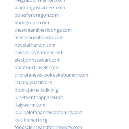
blackanguscareers.com
bolesfororegon.com
bodega-ole.com
thestreamlinerlounge.com
mestrinorubanofc.com
novelatherton.com
nassvalleygardens.net
electjohnstewart.com
omptourtravels.com
tribratanews-polreskebumen.com
rsudbayuasih.org
publikjurnalistik.org
juneteenthapparel.net
italywarm.com
journaloffinanceeconomics.com
kvk-kumari.org
foodscienceandtechnology.com