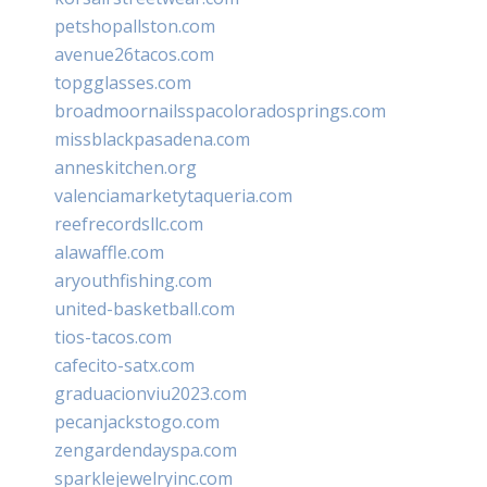
petshopallston.com
avenue26tacos.com
topgglasses.com
broadmoornailsspacoloradosprings.com
missblackpasadena.com
anneskitchen.org
valenciamarketytaqueria.com
reefrecordsllc.com
alawaffle.com
aryouthfishing.com
united-basketball.com
tios-tacos.com
cafecito-satx.com
graduacionviu2023.com
pecanjackstogo.com
zengardendayspa.com
sparklejewelryinc.com