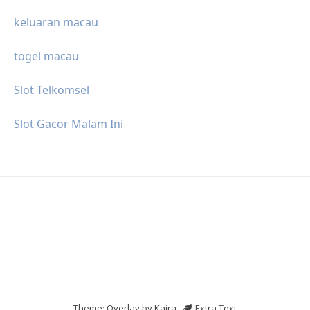
keluaran macau
togel macau
Slot Telkomsel
Slot Gacor Malam Ini
Theme: Overlay by
Kaira
.
Extra Text