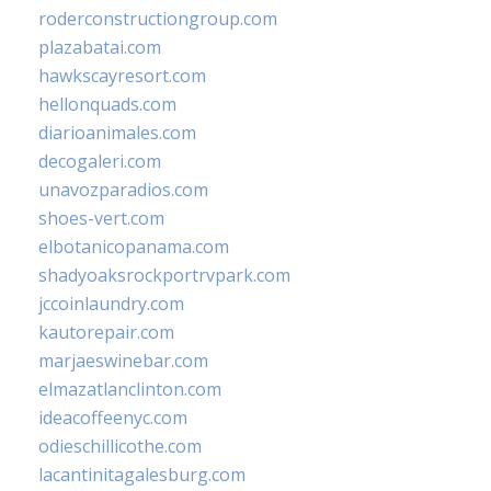
roderconstructiongroup.com
plazabatai.com
hawkscayresort.com
hellonquads.com
diarioanimales.com
decogaleri.com
unavozparadios.com
shoes-vert.com
elbotanicopanama.com
shadyoaksrockportrvpark.com
jccoinlaundry.com
kautorepair.com
marjaeswinebar.com
elmazatlanclinton.com
ideacoffeenyc.com
odieschillicothe.com
lacantinitagalesburg.com