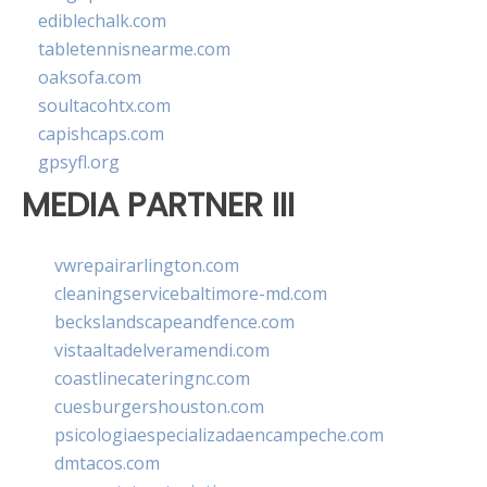
ediblechalk.com
tabletennisnearme.com
oaksofa.com
soultacohtx.com
capishcaps.com
gpsyfl.org
MEDIA PARTNER III
vwrepairarlington.com
cleaningservicebaltimore-md.com
beckslandscapeandfence.com
vistaaltadelveramendi.com
coastlinecateringnc.com
cuesburgershouston.com
psicologiaespecializadaencampeche.com
dmtacos.com