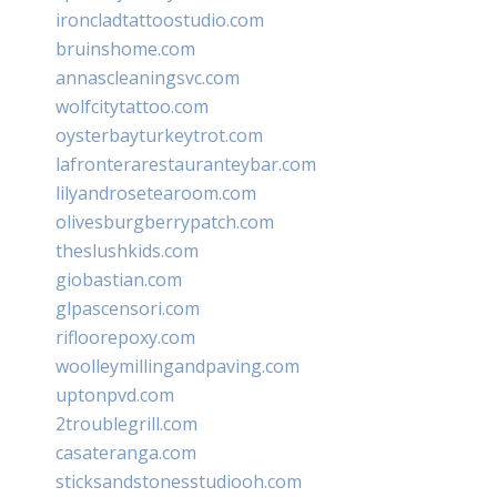
ironcladtattoostudio.com
bruinshome.com
annascleaningsvc.com
wolfcitytattoo.com
oysterbayturkeytrot.com
lafronterarestauranteybar.com
lilyandrosetearoom.com
olivesburgberrypatch.com
theslushkids.com
giobastian.com
glpascensori.com
rifloorepoxy.com
woolleymillingandpaving.com
uptonpvd.com
2troublegrill.com
casateranga.com
sticksandstonesstudiooh.com