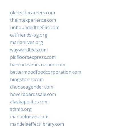
okhealthcareers.com
theintexperience.com
unboundedthefilm.com
catfriends-bg.org
marianlives.org
waywardtees.com
pidfloorsexpress.com
bancodevenezuelaen.com
bettermoodfoodcorporation.com
hingstonnt.com
chooseagender.com
hoverboardssale.com
alaskapolitics.com
stsmp.org
manoelneves.com
mandelaeffectlibrary.com