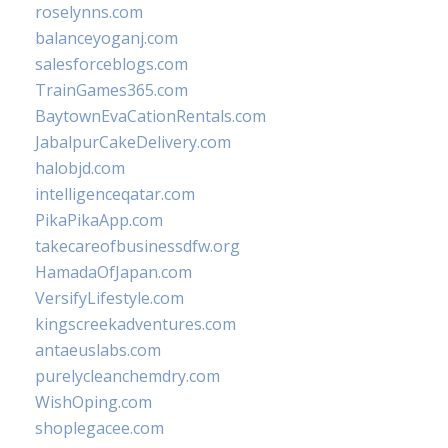
roselynns.com
balanceyoganj.com
salesforceblogs.com
TrainGames365.com
BaytownEvaCationRentals.com
JabalpurCakeDelivery.com
halobjd.com
intelligenceqatar.com
PikaPikaApp.com
takecareofbusinessdfw.org
HamadaOfJapan.com
VersifyLifestyle.com
kingscreekadventures.com
antaeuslabs.com
purelycleanchemdry.com
WishOping.com
shoplegacee.com