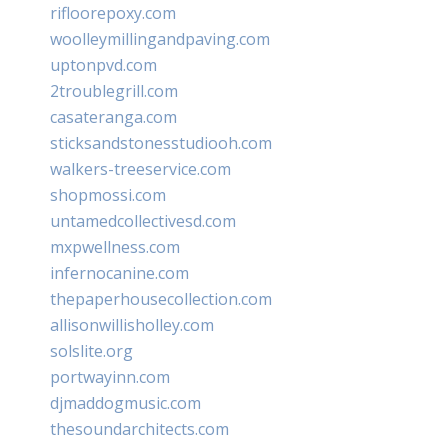
rifloorepoxy.com
woolleymillingandpaving.com
uptonpvd.com
2troublegrill.com
casateranga.com
sticksandstonesstudiooh.com
walkers-treeservice.com
shopmossi.com
untamedcollectivesd.com
mxpwellness.com
infernocanine.com
thepaperhousecollection.com
allisonwillisholley.com
solslite.org
portwayinn.com
djmaddogmusic.com
thesoundarchitects.com