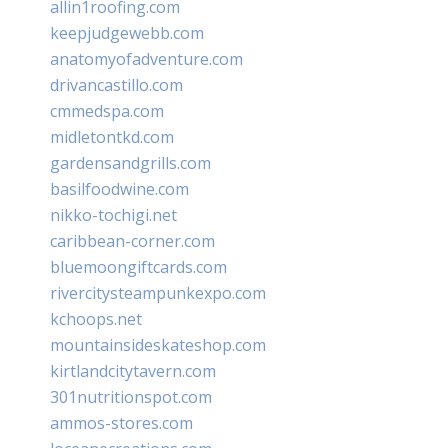
allin1roofing.com
keepjudgewebb.com
anatomyofadventure.com
drivancastillo.com
cmmedspa.com
midletontkd.com
gardensandgrills.com
basilfoodwine.com
nikko-tochigi.net
caribbean-corner.com
bluemoongiftcards.com
rivercitysteampunkexpo.com
kchoops.net
mountainsideskateshop.com
kirtlandcitytavern.com
301nutritionspot.com
ammos-stores.com