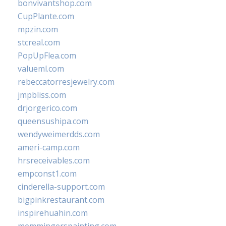
bonvivantshop.com
CupPlante.com
mpzin.com
stcreal.com
PopUpFlea.com
valueml.com
rebeccatorresjewelry.com
jmpbliss.com
drjorgerico.com
queensushipa.com
wendyweimerdds.com
ameri-camp.com
hrsreceivables.com
empconst1.com
cinderella-support.com
bigpinkrestaurant.com
inspirehuahin.com