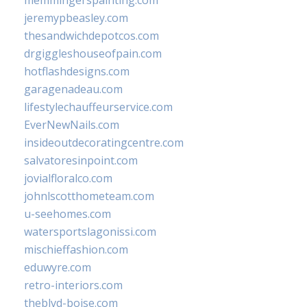
memmingerspainting.com
jeremypbeasley.com
thesandwichdepotcos.com
drgiggleshouseofpain.com
hotflashdesigns.com
garagenadeau.com
lifestylechauffeurservice.com
EverNewNails.com
insideoutdecoratingcentre.com
salvatoresinpoint.com
jovialfloralco.com
johnlscotthometeam.com
u-seehomes.com
watersportslagonissi.com
mischieffashion.com
eduwyre.com
retro-interiors.com
theblvd-boise.com