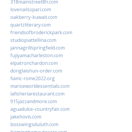
318mainstreet8h.com
lovenailsspari.com
oakberry-kuwait.com
quartzliterary.com
friendsofbroderickpark.com
studiopiattellina.com
jannagrillspringfield.com
fujiyamacharleston.com
elpatronchardon.com
donglaishun-order.com
fiamc-rome2022.org
mariceworldessentials.com
lafisheriarestaurant.com
915jazzandmore.com
aguadulce-countryfair.com
jakehovis.com
bosswingsduluth.com