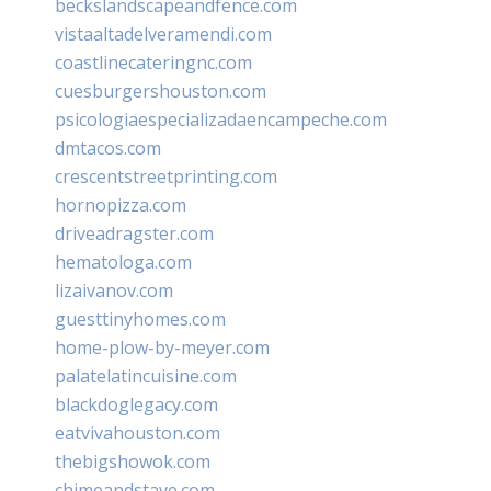
beckslandscapeandfence.com
vistaaltadelveramendi.com
coastlinecateringnc.com
cuesburgershouston.com
psicologiaespecializadaencampeche.com
dmtacos.com
crescentstreetprinting.com
hornopizza.com
driveadragster.com
hematologa.com
lizaivanov.com
guesttinyhomes.com
home-plow-by-meyer.com
palatelatincuisine.com
blackdoglegacy.com
eatvivahouston.com
thebigshowok.com
chimeandstave.com