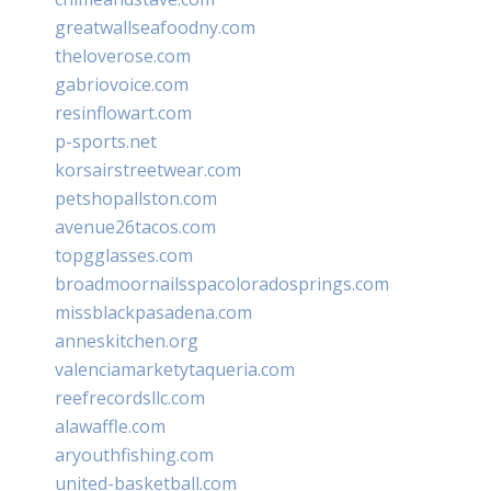
greatwallseafoodny.com
theloverose.com
gabriovoice.com
resinflowart.com
p-sports.net
korsairstreetwear.com
petshopallston.com
avenue26tacos.com
topgglasses.com
broadmoornailsspacoloradosprings.com
missblackpasadena.com
anneskitchen.org
valenciamarketytaqueria.com
reefrecordsllc.com
alawaffle.com
aryouthfishing.com
united-basketball.com