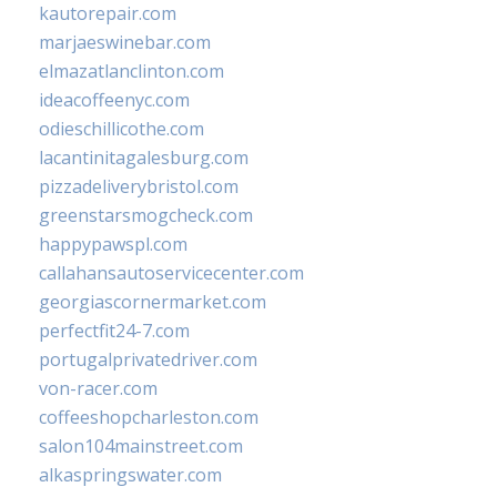
kautorepair.com
marjaeswinebar.com
elmazatlanclinton.com
ideacoffeenyc.com
odieschillicothe.com
lacantinitagalesburg.com
pizzadeliverybristol.com
greenstarsmogcheck.com
happypawspl.com
callahansautoservicecenter.com
georgiascornermarket.com
perfectfit24-7.com
portugalprivatedriver.com
von-racer.com
coffeeshopcharleston.com
salon104mainstreet.com
alkaspringswater.com