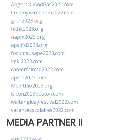
AngolaOilAndGas2022.com
Convoy4Freedom2022.com
grur2023.org
hkhk2023.org
napm2023.org
apsdfd2023.org
forumausape2023.com
imkl2023.com
careerfaircsd2023.com
apsth2023.com
MedItRio2023.org
lcicon2023boston.com
waitangidayfestival2022.com
vacancesscolaires2022.com
MEDIA PARTNER II
isth2022.com