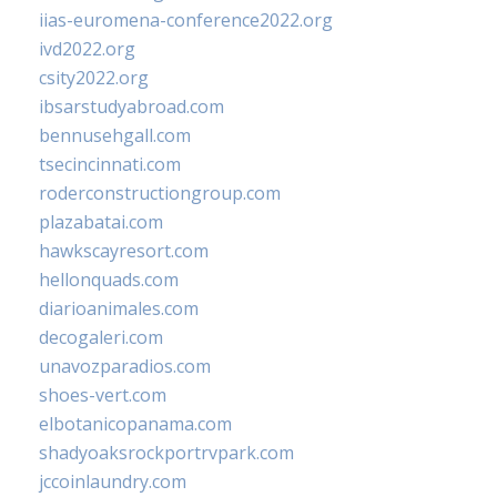
iias-euromena-conference2022.org
ivd2022.org
csity2022.org
ibsarstudyabroad.com
bennusehgall.com
tsecincinnati.com
roderconstructiongroup.com
plazabatai.com
hawkscayresort.com
hellonquads.com
diarioanimales.com
decogaleri.com
unavozparadios.com
shoes-vert.com
elbotanicopanama.com
shadyoaksrockportrvpark.com
jccoinlaundry.com