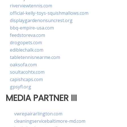
riverviewtennis.com
official-kelly-toys-squishmallows.com
displaygardenonsuncrest.org
bbq-empire-usa.com
feedstoreva.com
drogopets.com
ediblechalk.com
tabletennisnearme.com
oaksofa.com
soultacohtx.com
capishcaps.com
gpsyfl.org
MEDIA PARTNER III
vwrepairarlington.com
cleaningservicebaltimore-md.com