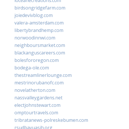
loceanecreations.com
birdsongridgefarm.com
joiedevivblog.com
valera-amsterdam.com
libertybrandhemp.com
norwoodinnwi.com
neighboursmarket.com
blackanguscareers.com
bolesfororegon.com
bodega-ole.com
thestreamlinerlounge.com
mestrinorubanofc.com
novelatherton.com
nassvalleygardens.net
electjohnstewart.com
omptourtravels.com
tribratanews-polreskebumen.com
rsudbayuasih.org