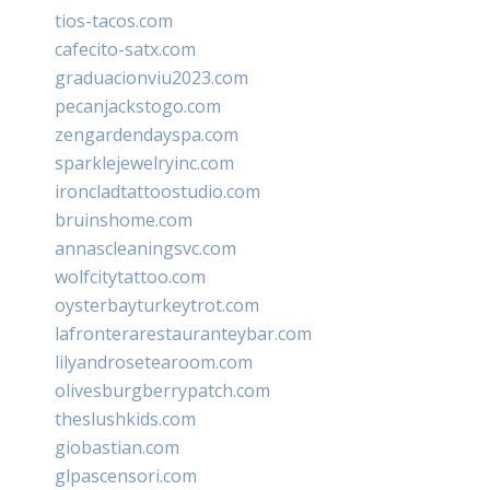
tios-tacos.com
cafecito-satx.com
graduacionviu2023.com
pecanjackstogo.com
zengardendayspa.com
sparklejewelryinc.com
ironcladtattoostudio.com
bruinshome.com
annascleaningsvc.com
wolfcitytattoo.com
oysterbayturkeytrot.com
lafronterarestauranteybar.com
lilyandrosetearoom.com
olivesburgberrypatch.com
theslushkids.com
giobastian.com
glpascensori.com