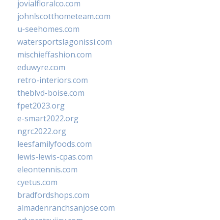
jovialfloralco.com
johnlscotthometeam.com
u-seehomes.com
watersportslagonissi.com
mischieffashion.com
eduwyre.com
retro-interiors.com
theblvd-boise.com
fpet2023.org
e-smart2022.org
ngrc2022.org
leesfamilyfoods.com
lewis-lewis-cpas.com
eleontennis.com
cyetus.com
bradfordshops.com
almadenranchsanjose.com