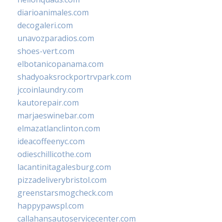
diarioanimales.com
decogaleri.com
unavozparadios.com
shoes-vert.com
elbotanicopanama.com
shadyoaksrockportrvpark.com
jccoinlaundry.com
kautorepair.com
marjaeswinebar.com
elmazatlanclinton.com
ideacoffeenyc.com
odieschillicothe.com
lacantinitagalesburg.com
pizzadeliverybristol.com
greenstarsmogcheck.com
happypawspl.com
callahansautoservicecenter.com