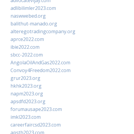
advocatevijay.com
adlibilimler2023.com
naswwebed.org
balithut-manado.org
alteregotradingcompany.org
aprce2022.com
ibie2022.com
sbcc-2022.com
AngolaOilAndGas2022.com
Convoy4Freedom2022.com
grur2023.org
hkhk2023.org
napm2023.org
apsdfd2023.org
forumausape2023.com
imkl2023.com
careerfaircsd2023.com
apsth2023.com