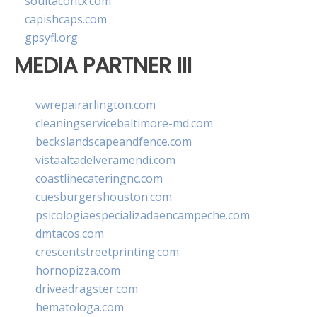
soultacohtx.com
capishcaps.com
gpsyfl.org
MEDIA PARTNER III
vwrepairarlington.com
cleaningservicebaltimore-md.com
beckslandscapeandfence.com
vistaaltadelveramendi.com
coastlinecateringnc.com
cuesburgershouston.com
psicologiaespecializadaencampeche.com
dmtacos.com
crescentstreetprinting.com
hornopizza.com
driveadragster.com
hematologa.com