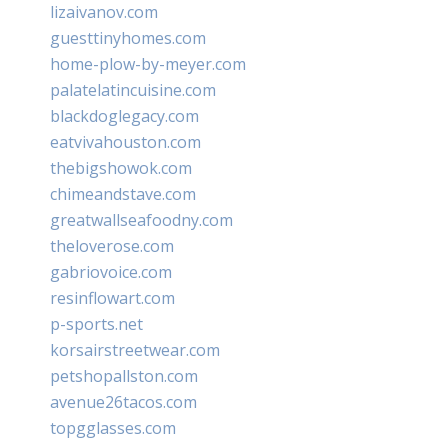
lizaivanov.com
guesttinyhomes.com
home-plow-by-meyer.com
palatelatincuisine.com
blackdoglegacy.com
eatvivahouston.com
thebigshowok.com
chimeandstave.com
greatwallseafoodny.com
theloverose.com
gabriovoice.com
resinflowart.com
p-sports.net
korsairstreetwear.com
petshopallston.com
avenue26tacos.com
topgglasses.com