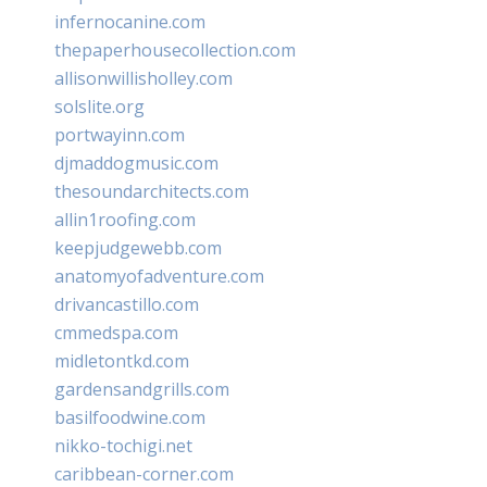
infernocanine.com
thepaperhousecollection.com
allisonwillisholley.com
solslite.org
portwayinn.com
djmaddogmusic.com
thesoundarchitects.com
allin1roofing.com
keepjudgewebb.com
anatomyofadventure.com
drivancastillo.com
cmmedspa.com
midletontkd.com
gardensandgrills.com
basilfoodwine.com
nikko-tochigi.net
caribbean-corner.com