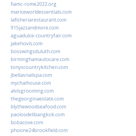
fiamc-rome2022.org
mariceworldessentials.com
lafisheriarestaurant.com
915jazzandmore.com
aguadulce-countryfair.com
jakehovis.com
bosswingsduluth.com
birminghamautocare.com
tonyscountrykitchen.com
jbellasnailspa.com
mychaihouse.com
alvisgrooming.com
thegeorginaestate.com
blythewoodseafood.com
paolosdelibangkok.com
bobacove.com
phoone24brookfield.com