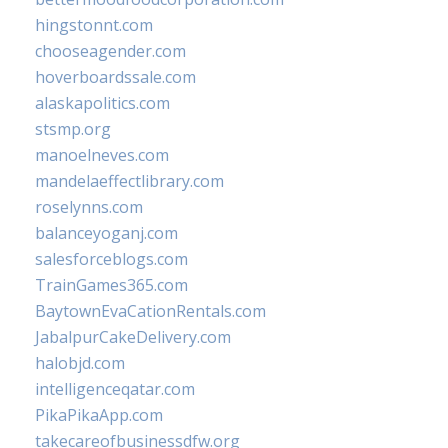
hingstonnt.com
chooseagender.com
hoverboardssale.com
alaskapolitics.com
stsmp.org
manoelneves.com
mandelaeffectlibrary.com
roselynns.com
balanceyoganj.com
salesforceblogs.com
TrainGames365.com
BaytownEvaCationRentals.com
JabalpurCakeDelivery.com
halobjd.com
intelligenceqatar.com
PikaPikaApp.com
takecareofbusinessdfw.org