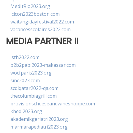
MedItRio2023.org
lcicon2023boston.com
waitangidayfestival2022.com
vacancesscolaires2022.com
MEDIA PARTNER II
isth2022.com
p2b2pabi2023-makassar.com
wocfparis2023.org
sinc2023.com
scdlqatar2022-qa.com
thecolumbiagrill.com
provisionscheeseandwineshoppe.com
khedi2023.org
akademikgeriatri2023.org
marmarapediatri2023.org