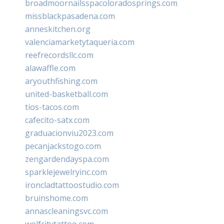
broadmoornailsspacoloradosprings.com
missblackpasadena.com
anneskitchen.org
valenciamarketytaqueria.com
reefrecordsllc.com
alawaffle.com
aryouthfishing.com
united-basketball.com
tios-tacos.com
cafecito-satx.com
graduacionviu2023.com
pecanjackstogo.com
zengardendayspa.com
sparklejewelryinc.com
ironcladtattoostudio.com
bruinshome.com
annascleaningsvc.com
wolfcitytattoo.com