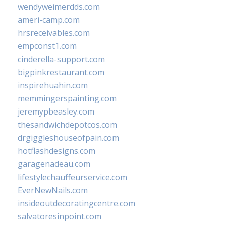
wendyweimerdds.com
ameri-camp.com
hrsreceivables.com
empconst1.com
cinderella-support.com
bigpinkrestaurant.com
inspirehuahin.com
memmingerspainting.com
jeremypbeasley.com
thesandwichdepotcos.com
drgiggleshouseofpain.com
hotflashdesigns.com
garagenadeau.com
lifestylechauffeurservice.com
EverNewNails.com
insideoutdecoratingcentre.com
salvatoresinpoint.com