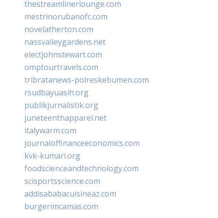
thestreamlinerlounge.com
mestrinorubanofc.com
novelatherton.com
nassvalleygardens.net
electjohnstewart.com
omptourtravels.com
tribratanews-polreskebumen.com
rsudbayuasih.org
publikjurnalistik.org
juneteenthapparel.net
italywarm.com
journaloffinanceeconomics.com
kvk-kumari.org
foodscienceandtechnology.com
scisportsscience.com
addisababacuisineaz.com
burgerimcamas.com