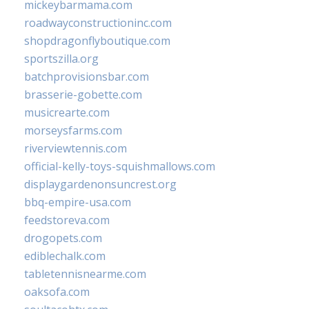
mickeybarmama.com
roadwayconstructioninc.com
shopdragonflyboutique.com
sportszilla.org
batchprovisionsbar.com
brasserie-gobette.com
musicrearte.com
morseysfarms.com
riverviewtennis.com
official-kelly-toys-squishmallows.com
displaygardenonsuncrest.org
bbq-empire-usa.com
feedstoreva.com
drogopets.com
ediblechalk.com
tabletennisnearme.com
oaksofa.com