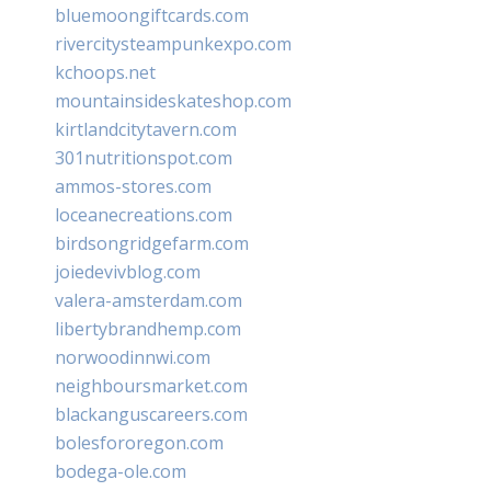
bluemoongiftcards.com
rivercitysteampunkexpo.com
kchoops.net
mountainsideskateshop.com
kirtlandcitytavern.com
301nutritionspot.com
ammos-stores.com
loceanecreations.com
birdsongridgefarm.com
joiedevivblog.com
valera-amsterdam.com
libertybrandhemp.com
norwoodinnwi.com
neighboursmarket.com
blackanguscareers.com
bolesfororegon.com
bodega-ole.com