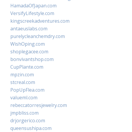
HamadaOfJapan.com
VersifyLifestyle.com
kingscreekadventures.com
antaeuslabs.com
purelycleanchemdry.com
WishOping.com
shoplegacee.com
bonvivantshop.com
CupPlante.com
mpzin.com
stcreal.com
PopUpFlea.com
valueml.com
rebeccatorresjewelry.com
jmpbliss.com
drjorgerico.com
queensushipa.com