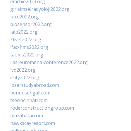
emchie2023.org
girisimselradyoloji2022.org
utcd2022.org
biosensor2022.org
ialp2022.org
klivet2022.org
ifac-hms2022.org
taoms2022.org
iias-euromena-conference2022.org
ivd2022.org
csity2022.org
ibsarstudyabroad.com
bennusehgall.com
tsecincinnati.com
roderconstructiongroup.com
plazabatai.com
hawkscayresort.com
hellonquads.com