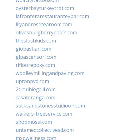
oysterbayturkeytrot.com
lafronterarestauranteybar.com
lilyandrosetearoom.com
olivesburgberrypatch.com
theslushkids.com
giobastian.com
glpascensori.com
rifloorepoxy.com
woolleymillingandpaving.com
uptonpvd.com
2troublegrill.com
casateranga.com
sticksandstonesstudiooh.com
walkers-treeservice.com
shopmossi.com
untamedcollectivesd.com
mxpwellness.com