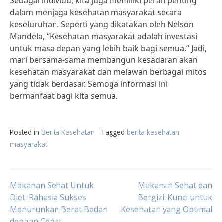
Sebagai individu, kita juga memiliki peran penting
dalam menjaga kesehatan masyarakat secara
keseluruhan. Seperti yang dikatakan oleh Nelson
Mandela, “Kesehatan masyarakat adalah investasi
untuk masa depan yang lebih baik bagi semua.” Jadi,
mari bersama-sama membangun kesadaran akan
kesehatan masyarakat dan melawan berbagai mitos
yang tidak berdasar. Semoga informasi ini
bermanfaat bagi kita semua.
Posted in
Berita Kesehatan
Tagged
berita kesehatan
masyarakat
Post
Makanan Sehat Untuk
Makanan Sehat dan
Diet: Rahasia Sukses
Bergizi: Kunci untuk
Menurunkan Berat Badan
Kesehatan yang Optimal
navigation
dengan Cepat