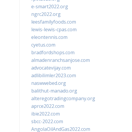
e-smart2022.org
ngrc2022.org
leesfamilyfoods.com
lewis-lewis-cpas.com
eleontennis.com
cyetus.com
bradfordshops.com
almadenranchsanjose.com
advocatevijay.com
adlibilimler2023.com
naswwebed.org
balithut-manado.org
alteregotradingcompany.org
aprce2022.com
ibie2022.com
sbcc-2022.com
AngolaOilAndGas2022.com