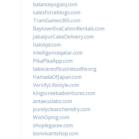
balanceyoganj.com
salesforceblogs.com
TrainGames365.com
BaytownEvaCationRentals.com
JabalpurCakeDelivery.com
halobjd.com
intelligenceqatar.com
PikaPikaApp.com
takecareofbusinessdfw.org
HamadaOfJapan.com
VersifyLifestyle.com
kingscreekadventures.com
antaeuslabs.com
purelycleanchemdry.com
WishOping.com
shoplegacee.com
bonvivantshop.com