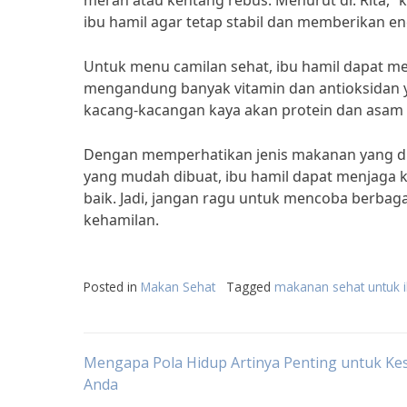
merah atau kentang rebus. Menurut dr. Rita, 
ibu hamil agar tetap stabil dan memberikan e
Untuk menu camilan sehat, ibu hamil dapat m
mengandung banyak vitamin dan antioksidan y
kacang-kacangan kaya akan protein dan asam 
Dengan memperhatikan jenis makanan yang d
yang mudah dibuat, ibu hamil dapat menjag
baik. Jadi, jangan ragu untuk mencoba berb
kehamilan.
Posted in
Makan Sehat
Tagged
makanan sehat untuk i
Post
Mengapa Pola Hidup Artinya Penting untuk Ke
Anda