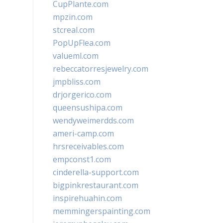
CupPlante.com
mpzin.com
stcreal.com
PopUpFlea.com
valueml.com
rebeccatorresjewelry.com
jmpbliss.com
drjorgerico.com
queensushipa.com
wendyweimerdds.com
ameri-camp.com
hrsreceivables.com
empconst1.com
cinderella-support.com
bigpinkrestaurant.com
inspirehuahin.com
memmingerspainting.com