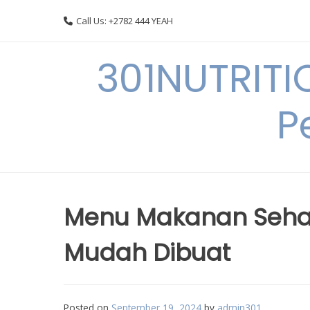
Skip
Call Us: +2782 444 YEAH
to
content
301NUTRITI
P
Menu Makanan Sehat
Mudah Dibuat
Posted on
September 19, 2024
by
admin301