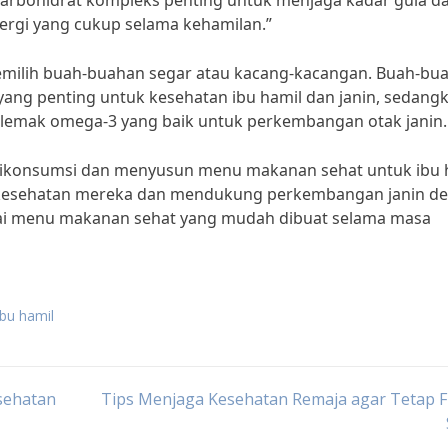
“karbohidrat kompleks penting untuk menjaga kadar gula d
nergi yang cukup selama kehamilan.”
emilih buah-buahan segar atau kacang-kacangan. Buah-bu
ang penting untuk kesehatan ibu hamil dan janin, sedang
lemak omega-3 yang baik untuk perkembangan otak janin.
ikonsumsi dan menyusun menu makanan sehat untuk ibu 
a kesehatan mereka dan mendukung perkembangan janin d
agai menu makanan sehat yang mudah dibuat selama masa
bu hamil
sehatan
Tips Menjaga Kesehatan Remaja agar Tetap F