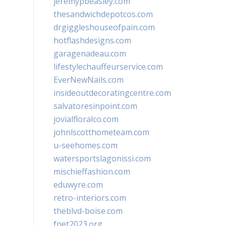
jeremypbeasley.com
thesandwichdepotcos.com
drgiggleshouseofpain.com
hotflashdesigns.com
garagenadeau.com
lifestylechauffeurservice.com
EverNewNails.com
insideoutdecoratingcentre.com
salvatoresinpoint.com
jovialfloralco.com
johnlscotthometeam.com
u-seehomes.com
watersportslagonissi.com
mischieffashion.com
eduwyre.com
retro-interiors.com
theblvd-boise.com
fpet2023.org