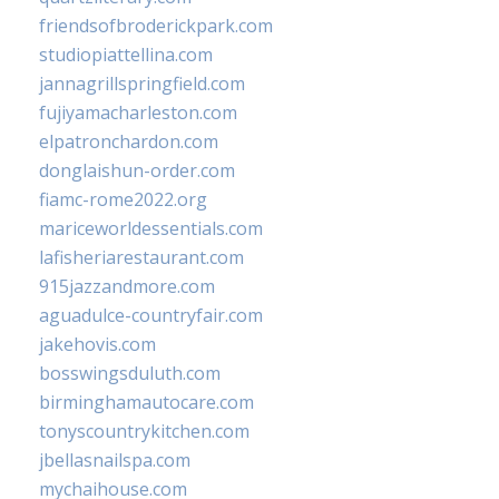
friendsofbroderickpark.com
studiopiattellina.com
jannagrillspringfield.com
fujiyamacharleston.com
elpatronchardon.com
donglaishun-order.com
fiamc-rome2022.org
mariceworldessentials.com
lafisheriarestaurant.com
915jazzandmore.com
aguadulce-countryfair.com
jakehovis.com
bosswingsduluth.com
birminghamautocare.com
tonyscountrykitchen.com
jbellasnailspa.com
mychaihouse.com