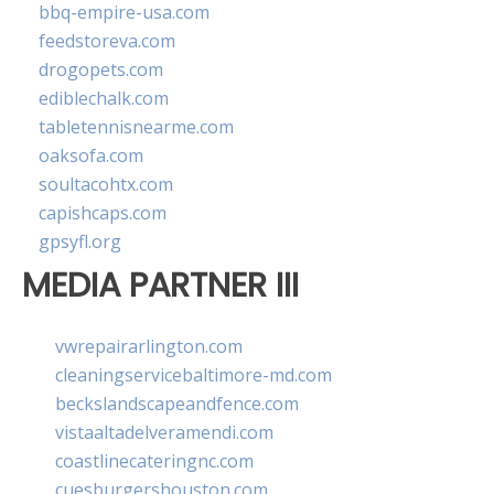
bbq-empire-usa.com
feedstoreva.com
drogopets.com
ediblechalk.com
tabletennisnearme.com
oaksofa.com
soultacohtx.com
capishcaps.com
gpsyfl.org
MEDIA PARTNER III
vwrepairarlington.com
cleaningservicebaltimore-md.com
beckslandscapeandfence.com
vistaaltadelveramendi.com
coastlinecateringnc.com
cuesburgershouston.com