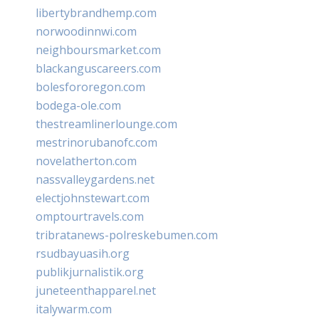
libertybrandhemp.com
norwoodinnwi.com
neighboursmarket.com
blackanguscareers.com
bolesfororegon.com
bodega-ole.com
thestreamlinerlounge.com
mestrinorubanofc.com
novelatherton.com
nassvalleygardens.net
electjohnstewart.com
omptourtravels.com
tribratanews-polreskebumen.com
rsudbayuasih.org
publikjurnalistik.org
juneteenthapparel.net
italywarm.com