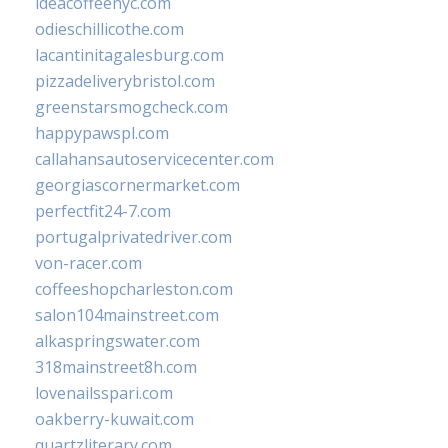
ideacoffeenyc.com
odieschillicothe.com
lacantinitagalesburg.com
pizzadeliverybristol.com
greenstarsmogcheck.com
happypawspl.com
callahansautoservicecenter.com
georgiascornermarket.com
perfectfit24-7.com
portugalprivatedriver.com
von-racer.com
coffeeshopcharleston.com
salon104mainstreet.com
alkaspringswater.com
318mainstreet8h.com
lovenailsspari.com
oakberry-kuwait.com
quartzliterary.com