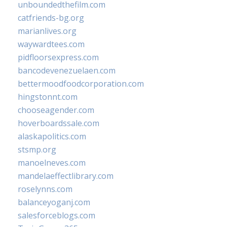
unboundedthefilm.com
catfriends-bg.org
marianlives.org
waywardtees.com
pidfloorsexpress.com
bancodevenezuelaen.com
bettermoodfoodcorporation.com
hingstonnt.com
chooseagender.com
hoverboardssale.com
alaskapolitics.com
stsmp.org
manoelneves.com
mandelaeffectlibrary.com
roselynns.com
balanceyoganj.com
salesforceblogs.com