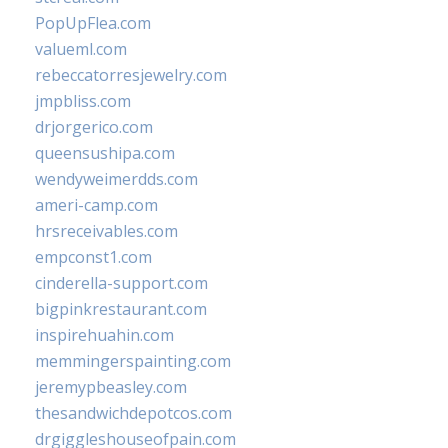
PopUpFlea.com
valueml.com
rebeccatorresjewelry.com
jmpbliss.com
drjorgerico.com
queensushipa.com
wendyweimerdds.com
ameri-camp.com
hrsreceivables.com
empconst1.com
cinderella-support.com
bigpinkrestaurant.com
inspirehuahin.com
memmingerspainting.com
jeremypbeasley.com
thesandwichdepotcos.com
drgiggleshouseofpain.com