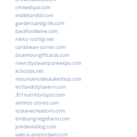
cmmedspa.com
midletontkd.com
gardensandgrills.com
basilfoodwine.com
nikko-tochigi.net
caribbean-corner.com
bluemoongiftcards.com
rivercitysteampunkexpo.com
kchoops.net
mountainsideskateshop.com
kirtlandcitytavern.com
301nutritionspot.com
ammos-stores.com
loceanecreations.com
birdsongridgefarm.com
joiedevivblog.com
valera-amsterdam.com