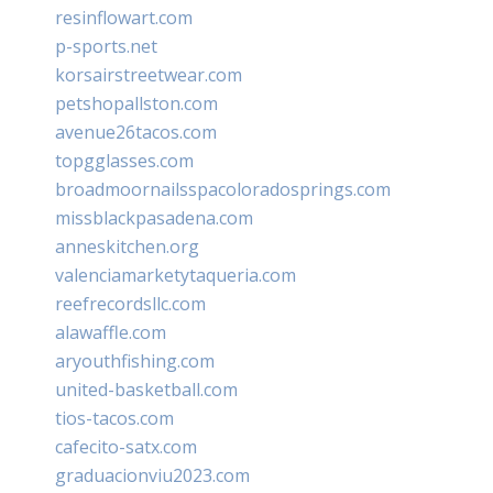
resinflowart.com
p-sports.net
korsairstreetwear.com
petshopallston.com
avenue26tacos.com
topgglasses.com
broadmoornailsspacoloradosprings.com
missblackpasadena.com
anneskitchen.org
valenciamarketytaqueria.com
reefrecordsllc.com
alawaffle.com
aryouthfishing.com
united-basketball.com
tios-tacos.com
cafecito-satx.com
graduacionviu2023.com