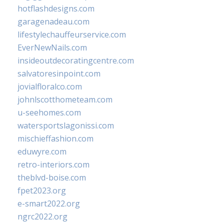
hotflashdesigns.com
garagenadeau.com
lifestylechauffeurservice.com
EverNewNails.com
insideoutdecoratingcentre.com
salvatoresinpoint.com
jovialfloralco.com
johnlscotthometeam.com
u-seehomes.com
watersportslagonissi.com
mischieffashion.com
eduwyre.com
retro-interiors.com
theblvd-boise.com
fpet2023.org
e-smart2022.org
ngrc2022.org