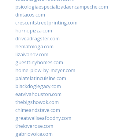
psicologiaespecializadaencampeche.com
dmtacos.com
crescentstreetprinting.com
hornopizza.com
driveadragster.com
hematologa.com
lizaivanov.com
guesttinyhomes.com
home-plow-by-meyer.com
palatelatincuisine.com
blackdoglegacy.com
eatvivahouston.com
thebigshowok.com
chimeandstave.com
greatwallseafoodny.com
theloverose.com
gabriovoice.com