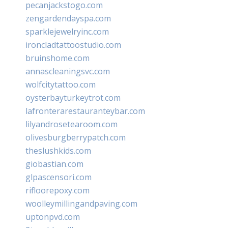
pecanjackstogo.com
zengardendayspa.com
sparklejewelryinc.com
ironcladtattoostudio.com
bruinshome.com
annascleaningsvc.com
wolfcitytattoo.com
oysterbayturkeytrot.com
lafronterarestauranteybar.com
lilyandrosetearoom.com
olivesburgberrypatch.com
theslushkids.com
giobastian.com
glpascensori.com
rifloorepoxy.com
woolleymillingandpaving.com
uptonpvd.com