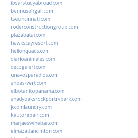
ibsarstudyabroad.com
bennusehgall.com
tsecincinnati.com
roderconstructiongroup.com
plazabatai.com
hawkscayresort.com
hellonquads.com
diarioanimales.com
decogaleri.com
unavozparadios.com
shoes-vert.com
elbotanicopanama.com
shadyoaksrockportrvpark.com
jccoinlaundry.com
kautorepair.com
marjaeswinebar.com
elmazatlanclinton.com