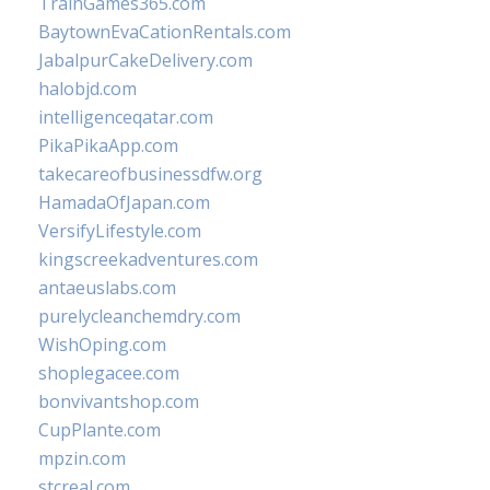
TrainGames365.com
BaytownEvaCationRentals.com
JabalpurCakeDelivery.com
halobjd.com
intelligenceqatar.com
PikaPikaApp.com
takecareofbusinessdfw.org
HamadaOfJapan.com
VersifyLifestyle.com
kingscreekadventures.com
antaeuslabs.com
purelycleanchemdry.com
WishOping.com
shoplegacee.com
bonvivantshop.com
CupPlante.com
mpzin.com
stcreal.com