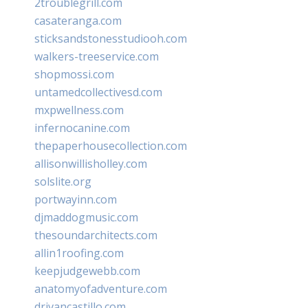
2troublegrill.com
casateranga.com
sticksandstonesstudiooh.com
walkers-treeservice.com
shopmossi.com
untamedcollectivesd.com
mxpwellness.com
infernocanine.com
thepaperhousecollection.com
allisonwillisholley.com
solslite.org
portwayinn.com
djmaddogmusic.com
thesoundarchitects.com
allin1roofing.com
keepjudgewebb.com
anatomyofadventure.com
drivancastillo.com