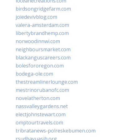
loceanecreations.com
birdsongridgefarm.com
joiedevivblog.com
valera-amsterdam.com
libertybrandhemp.com
norwoodinnwi.com
neighboursmarket.com
blackanguscareers.com
bolesfororegon.com
bodega-ole.com
thestreamlinerlounge.com
mestrinorubanofc.com
novelatherton.com
nassvalleygardens.net
electjohnstewart.com
omptourtravels.com
tribratanews-polreskebumen.com
rsudbayuasih.org