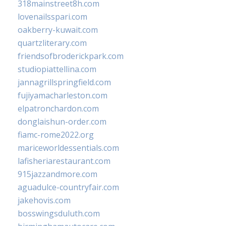
318mainstreet8h.com
lovenailsspari.com
oakberry-kuwait.com
quartzliterary.com
friendsofbroderickpark.com
studiopiattellina.com
jannagrillspringfield.com
fujiyamacharleston.com
elpatronchardon.com
donglaishun-order.com
fiamc-rome2022.org
mariceworldessentials.com
lafisheriarestaurant.com
915jazzandmore.com
aguadulce-countryfair.com
jakehovis.com
bosswingsduluth.com