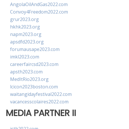
AngolaOilAndGas2022.com
Convoy4Freedom2022.com
grur2023.org
hkhk2023.org
napm2023.org
apsdfd2023.org
forumausape2023.com
imkl2023.com
careerfaircsd2023.com
apsth2023.com
MedItRio2023.org
lcicon2023boston.com
waitangidayfestival2022.com
vacancesscolaires2022.com
MEDIA PARTNER II
isth2022.com