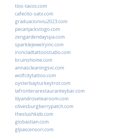
tios-tacos.com
cafecito-satx.com
graduacionviu2023.com
pecanjackstogo.com
zengardendayspa.com
sparklejewelryinc.com
ironcladtattoostudio.com
bruinshome.com
annascleaningsvc.com
wolfcitytattoo.com
oysterbayturkeytrot.com
lafronterarestauranteybar.com
lilyandrosetearoom.com
olivesburgberrypatch.com
theslushkids.com
giobastian.com
glpascensori.com