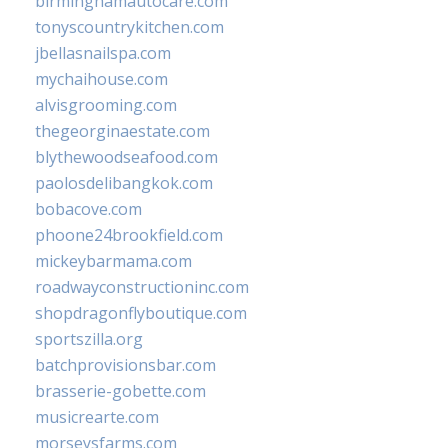
birminghamautocare.com
tonyscountrykitchen.com
jbellasnailspa.com
mychaihouse.com
alvisgrooming.com
thegeorginaestate.com
blythewoodseafood.com
paolosdelibangkok.com
bobacove.com
phoone24brookfield.com
mickeybarmama.com
roadwayconstructioninc.com
shopdragonflyboutique.com
sportszilla.org
batchprovisionsbar.com
brasserie-gobette.com
musicrearte.com
morseysfarms.com