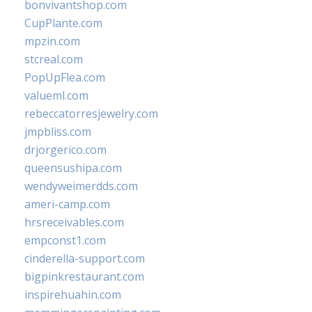
bonvivantshop.com
CupPlante.com
mpzin.com
stcreal.com
PopUpFlea.com
valueml.com
rebeccatorresjewelry.com
jmpbliss.com
drjorgerico.com
queensushipa.com
wendyweimerdds.com
ameri-camp.com
hrsreceivables.com
empconst1.com
cinderella-support.com
bigpinkrestaurant.com
inspirehuahin.com