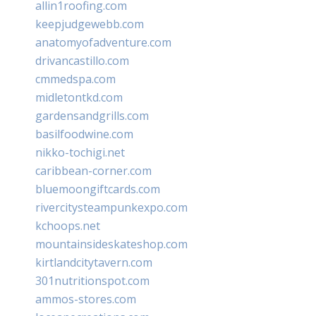
allin1roofing.com
keepjudgewebb.com
anatomyofadventure.com
drivancastillo.com
cmmedspa.com
midletontkd.com
gardensandgrills.com
basilfoodwine.com
nikko-tochigi.net
caribbean-corner.com
bluemoongiftcards.com
rivercitysteampunkexpo.com
kchoops.net
mountainsideskateshop.com
kirtlandcitytavern.com
301nutritionspot.com
ammos-stores.com