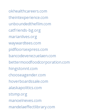
okhealthcareers.com
theintexperience.com
unboundedthefilm.com
catfriends-bg.org
marianlives.org
waywardtees.com
pidfloorsexpress.com
bancodevenezuelaen.com
bettermoodfoodcorporation.com
hingstonnt.com
chooseagender.com
hoverboardssale.com
alaskapolitics.com
stsmp.org
manoelneves.com
mandelaeffectlibrary.com