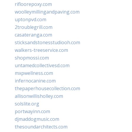
rifloorepoxy.com
woolleymillingandpaving.com
uptonpvd.com
2troublegrill.com
casateranga.com
sticksandstonesstudiooh.com
walkers-treeservice.com
shopmossi.com
untamedcollectivesd.com
mxpwellness.com
infernocanine.com
thepaperhousecollection.com
allisonwillisholley.com
solslite.org
portwayinn.com
djmaddogmusic.com
thesoundarchitects.com