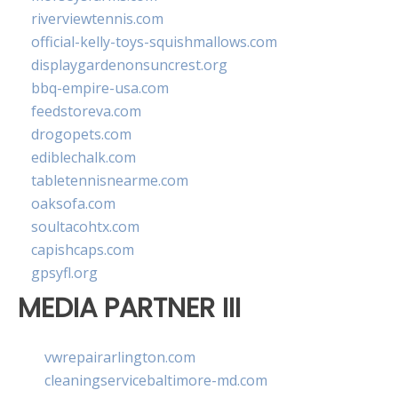
riverviewtennis.com
official-kelly-toys-squishmallows.com
displaygardenonsuncrest.org
bbq-empire-usa.com
feedstoreva.com
drogopets.com
ediblechalk.com
tabletennisnearme.com
oaksofa.com
soultacohtx.com
capishcaps.com
gpsyfl.org
MEDIA PARTNER III
vwrepairarlington.com
cleaningservicebaltimore-md.com