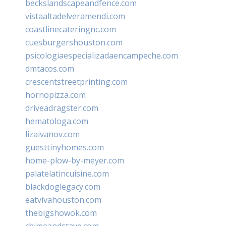
beckslandscapeandfence.com
vistaaltadelveramendi.com
coastlinecateringnc.com
cuesburgershouston.com
psicologiaespecializadaencampeche.com
dmtacos.com
crescentstreetprinting.com
hornopizza.com
driveadragster.com
hematologa.com
lizaivanov.com
guesttinyhomes.com
home-plow-by-meyer.com
palatelatincuisine.com
blackdoglegacy.com
eatvivahouston.com
thebigshowok.com
chimeandstave.com