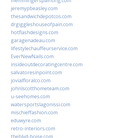
memmingerspainting.com
jeremypbeasley.com
thesandwichdepotcos.com
drgiggleshouseofpain.com
hotflashdesigns.com
garagenadeau.com
lifestylechauffeurservice.com
EverNewNails.com
insideoutdecoratingcentre.com
salvatoresinpoint.com
jovialfloralco.com
johnlscotthometeam.com
u-seehomes.com
watersportslagonissi.com
mischieffashion.com
eduwyre.com
retro-interiors.com
theblvd-boise.com