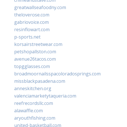
greatwallseafoodny.com
theloverose.com
gabriovoice.com
resinflowart.com
p-sports.net
korsairstreetwear.com
petshopallston.com
avenue26tacos.com
topgglasses.com
broadmoornailsspacoloradosprings.com
missblackpasadena.com
anneskitchen.org
valenciamarketytaqueria.com
reefrecordsllc.com
alawaffle.com
aryouthfishing.com
united-basketball.com