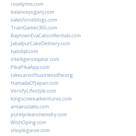
roselynns.com
balanceyoganj.com
salesforceblogs.com
TrainGames365.com
BaytownEvaCationRentals.com
JabalpurCakeDelivery.com
halobjd.com
intelligenceqatar.com
PikaPikaApp.com
takecareofbusinessdfw.org
HamadaOfJapan.com
VersifyLifestyle.com
kingscreekadventures.com
antaeuslabs.com
purelycleanchemdry.com
WishOping.com
shoplegacee.com