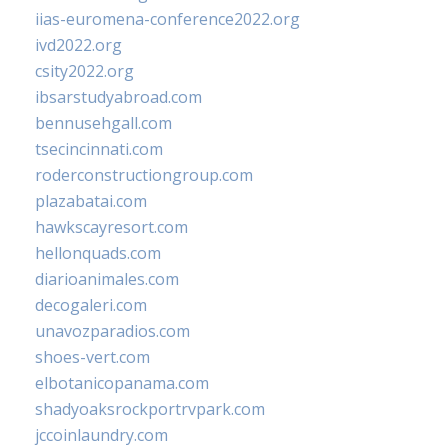
iias-euromena-conference2022.org
ivd2022.org
csity2022.org
ibsarstudyabroad.com
bennusehgall.com
tsecincinnati.com
roderconstructiongroup.com
plazabatai.com
hawkscayresort.com
hellonquads.com
diarioanimales.com
decogaleri.com
unavozparadios.com
shoes-vert.com
elbotanicopanama.com
shadyoaksrockportrvpark.com
jccoinlaundry.com