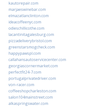
kautorepair.com
marjaeswinebar.com
elmazatlanclinton.com
ideacoffeenyc.com
odieschillicothe.com
lacantinitagalesburg.com
pizzadeliverybristol.com
greenstarsmogcheck.com
happypawspl.com
callahansautoservicecenter.com
georgiascornermarket.com
perfectfit24-7.com
portugalprivatedriver.com
von-racer.com
coffeeshopcharleston.com
salon104mainstreet.com
alkaspringswater.com