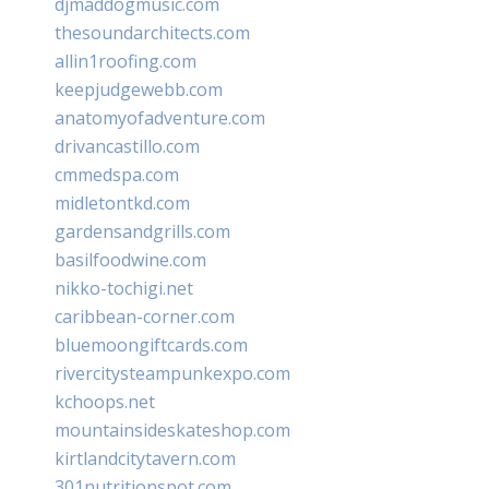
djmaddogmusic.com
thesoundarchitects.com
allin1roofing.com
keepjudgewebb.com
anatomyofadventure.com
drivancastillo.com
cmmedspa.com
midletontkd.com
gardensandgrills.com
basilfoodwine.com
nikko-tochigi.net
caribbean-corner.com
bluemoongiftcards.com
rivercitysteampunkexpo.com
kchoops.net
mountainsideskateshop.com
kirtlandcitytavern.com
301nutritionspot.com