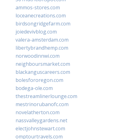
ammos-stores.com
loceanecreations.com
birdsongridgefarm.com
joiedevivblog.com
valera-amsterdam.com
libertybrandhemp.com
norwoodinnwi.com
neighboursmarket.com
blackanguscareers.com
bolesfororegon.com
bodega-ole.com
thestreamlinerlounge.com
mestrinorubanofc.com
novelatherton.com
nassvalleygardens.net
electjohnstewart.com
omptourtravels.com