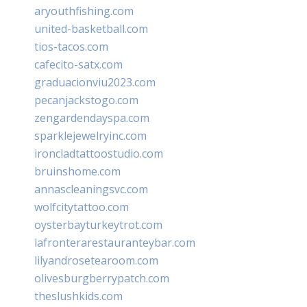
aryouthfishing.com
united-basketball.com
tios-tacos.com
cafecito-satx.com
graduacionviu2023.com
pecanjackstogo.com
zengardendayspa.com
sparklejewelryinc.com
ironcladtattoostudio.com
bruinshome.com
annascleaningsvc.com
wolfcitytattoo.com
oysterbayturkeytrot.com
lafronterarestauranteybar.com
lilyandrosetearoom.com
olivesburgberrypatch.com
theslushkids.com