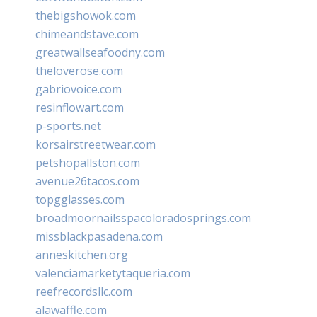
thebigshowok.com
chimeandstave.com
greatwallseafoodny.com
theloverose.com
gabriovoice.com
resinflowart.com
p-sports.net
korsairstreetwear.com
petshopallston.com
avenue26tacos.com
topgglasses.com
broadmoornailsspacoloradosprings.com
missblackpasadena.com
anneskitchen.org
valenciamarketytaqueria.com
reefrecordsllc.com
alawaffle.com