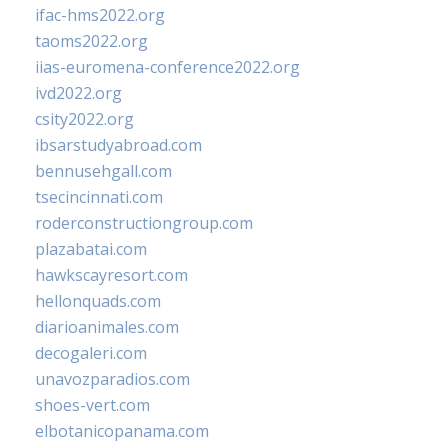
ifac-hms2022.org
taoms2022.org
iias-euromena-conference2022.org
ivd2022.org
csity2022.org
ibsarstudyabroad.com
bennusehgall.com
tsecincinnati.com
roderconstructiongroup.com
plazabatai.com
hawkscayresort.com
hellonquads.com
diarioanimales.com
decogaleri.com
unavozparadios.com
shoes-vert.com
elbotanicopanama.com