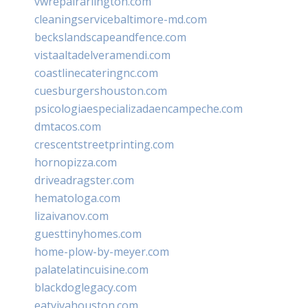
vwrepairarlington.com
cleaningservicebaltimore-md.com
beckslandscapeandfence.com
vistaaltadelveramendi.com
coastlinecateringnc.com
cuesburgershouston.com
psicologiaespecializadaencampeche.com
dmtacos.com
crescentstreetprinting.com
hornopizza.com
driveadragster.com
hematologa.com
lizaivanov.com
guesttinyhomes.com
home-plow-by-meyer.com
palatelatincuisine.com
blackdoglegacy.com
eatvivahouston.com