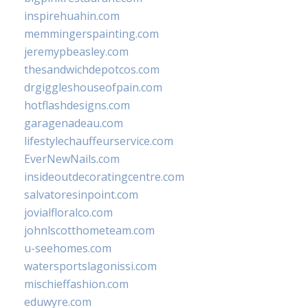
inspirehuahin.com
memmingerspainting.com
jeremypbeasley.com
thesandwichdepotcos.com
drgiggleshouseofpain.com
hotflashdesigns.com
garagenadeau.com
lifestylechauffeurservice.com
EverNewNails.com
insideoutdecoratingcentre.com
salvatoresinpoint.com
jovialfloralco.com
johnlscotthometeam.com
u-seehomes.com
watersportslagonissi.com
mischieffashion.com
eduwyre.com