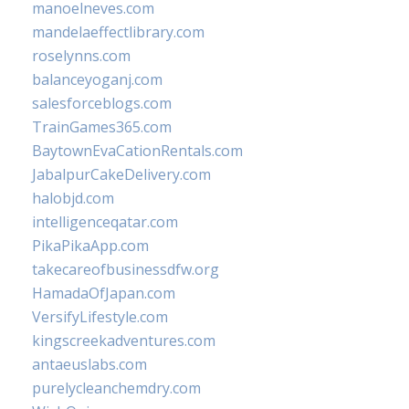
manoelneves.com
mandelaeffectlibrary.com
roselynns.com
balanceyoganj.com
salesforceblogs.com
TrainGames365.com
BaytownEvaCationRentals.com
JabalpurCakeDelivery.com
halobjd.com
intelligenceqatar.com
PikaPikaApp.com
takecareofbusinessdfw.org
HamadaOfJapan.com
VersifyLifestyle.com
kingscreekadventures.com
antaeuslabs.com
purelycleanchemdry.com