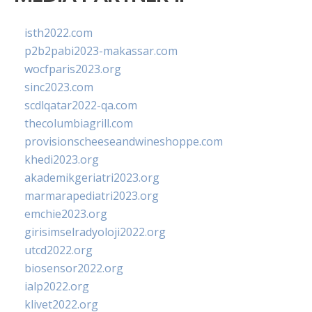
isth2022.com
p2b2pabi2023-makassar.com
wocfparis2023.org
sinc2023.com
scdlqatar2022-qa.com
thecolumbiagrill.com
provisionscheeseandwineshoppe.com
khedi2023.org
akademikgeriatri2023.org
marmarapediatri2023.org
emchie2023.org
girisimselradyoloji2022.org
utcd2022.org
biosensor2022.org
ialp2022.org
klivet2022.org