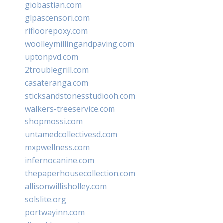
giobastian.com
glpascensori.com
rifloorepoxy.com
woolleymillingandpaving.com
uptonpvd.com
2troublegrill.com
casateranga.com
sticksandstonesstudiooh.com
walkers-treeservice.com
shopmossi.com
untamedcollectivesd.com
mxpwellness.com
infernocanine.com
thepaperhousecollection.com
allisonwillisholley.com
solslite.org
portwayinn.com