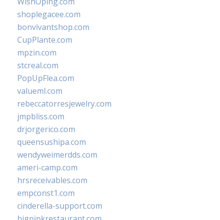
WishOping.com
shoplegacee.com
bonvivantshop.com
CupPlante.com
mpzin.com
stcreal.com
PopUpFlea.com
valueml.com
rebeccatorresjewelry.com
jmpbliss.com
drjorgerico.com
queensushipa.com
wendyweimerdds.com
ameri-camp.com
hrsreceivables.com
empconst1.com
cinderella-support.com
bigpinkrestaurant.com