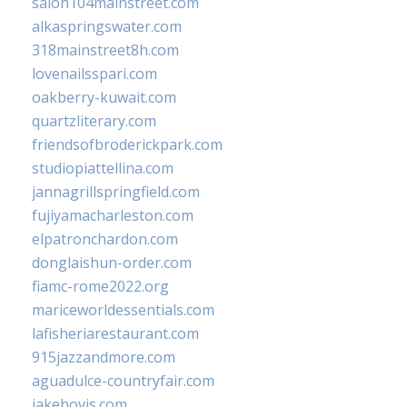
salon104mainstreet.com
alkaspringswater.com
318mainstreet8h.com
lovenailsspari.com
oakberry-kuwait.com
quartzliterary.com
friendsofbroderickpark.com
studiopiattellina.com
jannagrillspringfield.com
fujiyamacharleston.com
elpatronchardon.com
donglaishun-order.com
fiamc-rome2022.org
mariceworldessentials.com
lafisheriarestaurant.com
915jazzandmore.com
aguadulce-countryfair.com
jakehovis.com