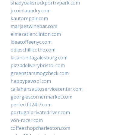
shadyoaksrockportrvpark.com
jccoinlaundry.com
kautorepair.com
marjaeswinebar.com
elmazatlanclinton.com
ideacoffeenyc.com
odieschillicothe.com
lacantinitagalesburg.com
pizzadeliverybristol.com
greenstarsmogcheck.com
happypawspl.com
callahansautoservicecenter.com
georgiascornermarket.com
perfectfit24-7.com
portugalprivatedriver.com
von-racer.com
coffeeshopcharleston.com