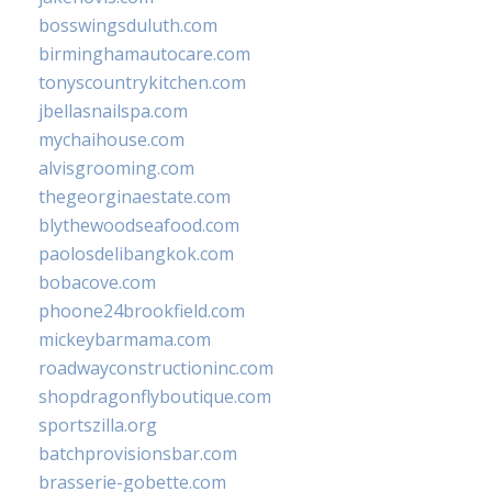
bosswingsduluth.com
birminghamautocare.com
tonyscountrykitchen.com
jbellasnailspa.com
mychaihouse.com
alvisgrooming.com
thegeorginaestate.com
blythewoodseafood.com
paolosdelibangkok.com
bobacove.com
phoone24brookfield.com
mickeybarmama.com
roadwayconstructioninc.com
shopdragonflyboutique.com
sportszilla.org
batchprovisionsbar.com
brasserie-gobette.com