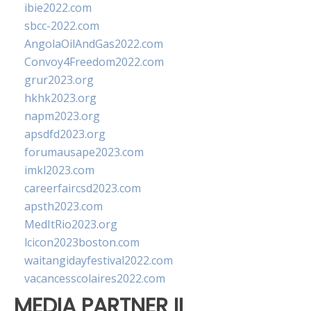
ibie2022.com
sbcc-2022.com
AngolaOilAndGas2022.com
Convoy4Freedom2022.com
grur2023.org
hkhk2023.org
napm2023.org
apsdfd2023.org
forumausape2023.com
imkl2023.com
careerfaircsd2023.com
apsth2023.com
MedItRio2023.org
lcicon2023boston.com
waitangidayfestival2022.com
vacancesscolaires2022.com
MEDIA PARTNER II