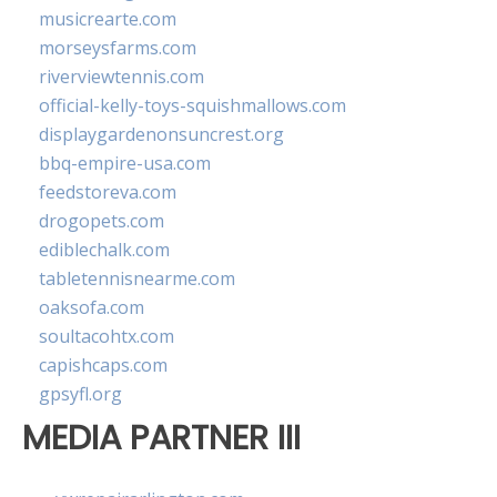
musicrearte.com
morseysfarms.com
riverviewtennis.com
official-kelly-toys-squishmallows.com
displaygardenonsuncrest.org
bbq-empire-usa.com
feedstoreva.com
drogopets.com
ediblechalk.com
tabletennisnearme.com
oaksofa.com
soultacohtx.com
capishcaps.com
gpsyfl.org
MEDIA PARTNER III