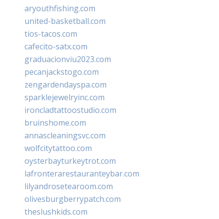
aryouthfishing.com
united-basketball.com
tios-tacos.com
cafecito-satx.com
graduacionviu2023.com
pecanjackstogo.com
zengardendayspa.com
sparklejewelryinc.com
ironcladtattoostudio.com
bruinshome.com
annascleaningsvc.com
wolfcitytattoo.com
oysterbayturkeytrot.com
lafronterarestauranteybar.com
lilyandrosetearoom.com
olivesburgberrypatch.com
theslushkids.com