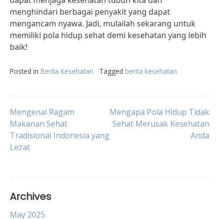
dapat menjaga kesehatan tubuh kita dan
menghindari berbagai penyakit yang dapat
mengancam nyawa. Jadi, mulailah sekarang untuk
memiliki pola hidup sehat demi kesehatan yang lebih
baik!
Posted in
Berita Kesehatan
Tagged
berita kesehatan
Post
Mengenal Ragam
Mengapa Pola Hidup Tidak
Makanan Sehat
Sehat Merusak Kesehatan
Tradisional Indonesia yang
Anda
navigation
Lezat
Archives
May 2025