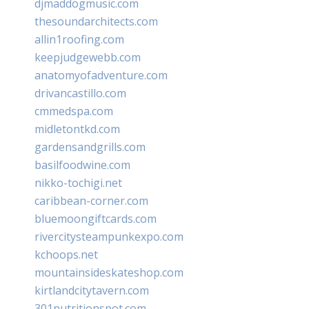
djmaddogmusic.com
thesoundarchitects.com
allin1roofing.com
keepjudgewebb.com
anatomyofadventure.com
drivancastillo.com
cmmedspa.com
midletontkd.com
gardensandgrills.com
basilfoodwine.com
nikko-tochigi.net
caribbean-corner.com
bluemoongiftcards.com
rivercitysteampunkexpo.com
kchoops.net
mountainsideskateshop.com
kirtlandcitytavern.com
301nutritionspot.com