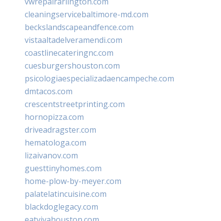
vwrepairarlington.com
cleaningservicebaltimore-md.com
beckslandscapeandfence.com
vistaaltadelveramendi.com
coastlinecateringnc.com
cuesburgershouston.com
psicologiaespecializadaencampeche.com
dmtacos.com
crescentstreetprinting.com
hornopizza.com
driveadragster.com
hematologa.com
lizaivanov.com
guesttinyhomes.com
home-plow-by-meyer.com
palatelatincuisine.com
blackdoglegacy.com
eatvivahouston.com