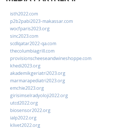
isth2022.com
p2b2pabi2023-makassar.com
wocfparis2023.org
sinc2023.com
scdlqatar2022-qa.com
thecolumbiagrill.com
provisionscheeseandwineshoppe.com
khedi2023.org
akademikgeriatri2023.org
marmarapediatri2023.org
emchie2023.org
girisimselradyoloji2022.org
utcd2022.org
biosensor2022.org
ialp2022.org
klivet2022.org