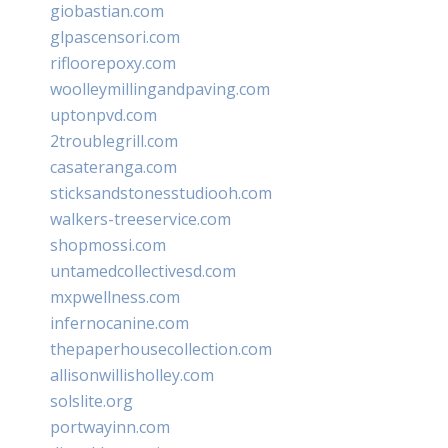
giobastian.com
glpascensori.com
rifloorepoxy.com
woolleymillingandpaving.com
uptonpvd.com
2troublegrill.com
casateranga.com
sticksandstonesstudiooh.com
walkers-treeservice.com
shopmossi.com
untamedcollectivesd.com
mxpwellness.com
infernocanine.com
thepaperhousecollection.com
allisonwillisholley.com
solslite.org
portwayinn.com