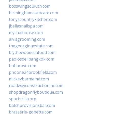
bosswingsduluth.com
birminghamautocare.com
tonyscountrykitchen.com
jbellasnailspa.com
mychaihouse.com
alvisgrooming.com
thegeorginaestate.com
blythewoodseafood.com
paolosdelibangkok.com
bobacove.com
phoone24brookfield.com
mickeybarmama.com
roadwayconstructioninc.com
shopdragonflyboutique.com
sportszilla.org
batchprovisionsbar.com
brasserie-gobette.com