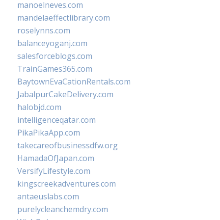
manoelneves.com
mandelaeffectlibrary.com
roselynns.com
balanceyoganj.com
salesforceblogs.com
TrainGames365.com
BaytownEvaCationRentals.com
JabalpurCakeDelivery.com
halobjd.com
intelligenceqatar.com
PikaPikaApp.com
takecareofbusinessdfw.org
HamadaOfJapan.com
VersifyLifestyle.com
kingscreekadventures.com
antaeuslabs.com
purelycleanchemdry.com