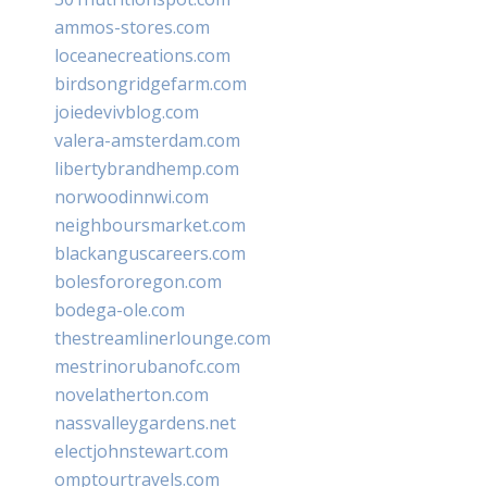
ammos-stores.com
loceanecreations.com
birdsongridgefarm.com
joiedevivblog.com
valera-amsterdam.com
libertybrandhemp.com
norwoodinnwi.com
neighboursmarket.com
blackanguscareers.com
bolesfororegon.com
bodega-ole.com
thestreamlinerlounge.com
mestrinorubanofc.com
novelatherton.com
nassvalleygardens.net
electjohnstewart.com
omptourtravels.com