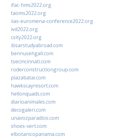
ifac-hms2022.org
taoms2022.org
iias-euromena-conference2022.org
ivd2022.org
csity2022.org
ibsarstudyabroad.com
bennusehgall.com
tsecincinnati.com
roderconstructiongroup.com
plazabatai.com
hawkscayresort.com
hellonquads.com
diarioanimales.com
decogaleri.com
unavozparadios.com
shoes-vert.com
elbotanicopanama.com