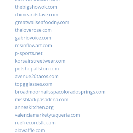
thebigshowok.com
chimeandstave.com
greatwallseafoodny.com
theloverose.com
gabriovoice.com
resinflowart.com
p-sports.net
korsairstreetwear.com
petshopallston.com
avenue26tacos.com
topgglasses.com
broadmoornailsspacoloradosprings.com
missblackpasadena.com
anneskitchen.org
valenciamarketytaqueria.com
reefrecordsllc.com
alawaffle.com