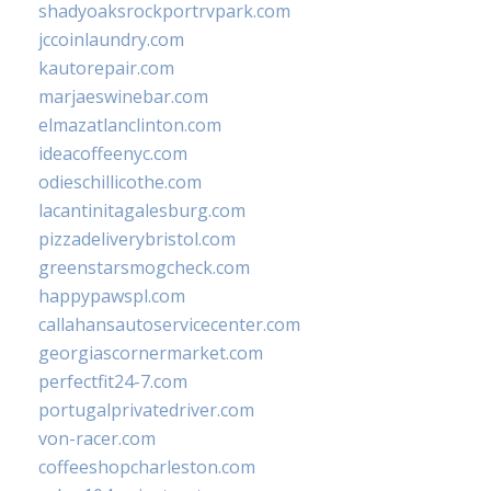
shadyoaksrockportrvpark.com
jccoinlaundry.com
kautorepair.com
marjaeswinebar.com
elmazatlanclinton.com
ideacoffeenyc.com
odieschillicothe.com
lacantinitagalesburg.com
pizzadeliverybristol.com
greenstarsmogcheck.com
happypawspl.com
callahansautoservicecenter.com
georgiascornermarket.com
perfectfit24-7.com
portugalprivatedriver.com
von-racer.com
coffeeshopcharleston.com