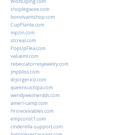
WishOping.com
shoplegacee.com
bonvivantshop.com
CupPlante.com
mpzin.com
stcreal.com
PopUpFlea.com
valueml.com
rebeccatorresjewelry.com
jmpbliss.com
drjorgerico.com
queensushipa.com
wendyweimerdds.com
ameri-camp.com
hrsreceivables.com
empconst1.com
cinderella-support.com
bigpinkrestaurant.com