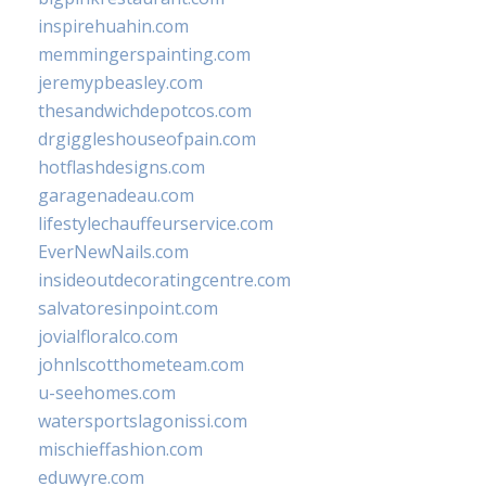
inspirehuahin.com
memmingerspainting.com
jeremypbeasley.com
thesandwichdepotcos.com
drgiggleshouseofpain.com
hotflashdesigns.com
garagenadeau.com
lifestylechauffeurservice.com
EverNewNails.com
insideoutdecoratingcentre.com
salvatoresinpoint.com
jovialfloralco.com
johnlscotthometeam.com
u-seehomes.com
watersportslagonissi.com
mischieffashion.com
eduwyre.com