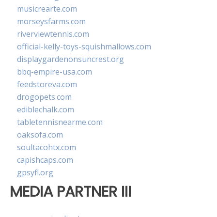
musicrearte.com
morseysfarms.com
riverviewtennis.com
official-kelly-toys-squishmallows.com
displaygardenonsuncrest.org
bbq-empire-usa.com
feedstoreva.com
drogopets.com
ediblechalk.com
tabletennisnearme.com
oaksofa.com
soultacohtx.com
capishcaps.com
gpsyfl.org
MEDIA PARTNER III