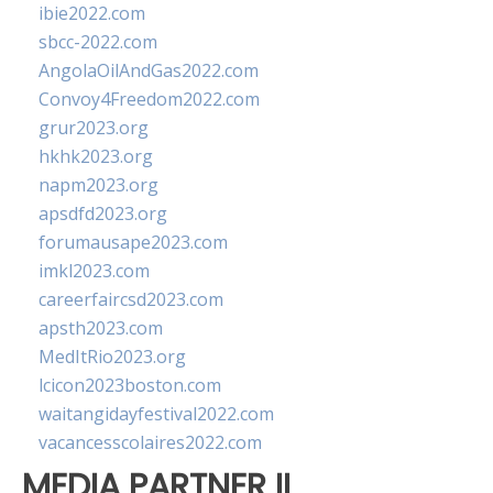
ibie2022.com
sbcc-2022.com
AngolaOilAndGas2022.com
Convoy4Freedom2022.com
grur2023.org
hkhk2023.org
napm2023.org
apsdfd2023.org
forumausape2023.com
imkl2023.com
careerfaircsd2023.com
apsth2023.com
MedItRio2023.org
lcicon2023boston.com
waitangidayfestival2022.com
vacancesscolaires2022.com
MEDIA PARTNER II