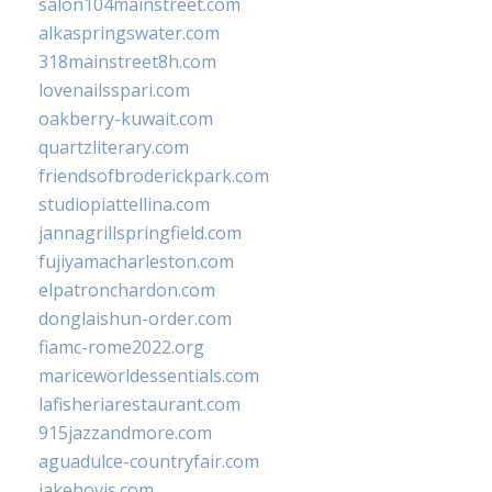
salon104mainstreet.com
alkaspringswater.com
318mainstreet8h.com
lovenailsspari.com
oakberry-kuwait.com
quartzliterary.com
friendsofbroderickpark.com
studiopiattellina.com
jannagrillspringfield.com
fujiyamacharleston.com
elpatronchardon.com
donglaishun-order.com
fiamc-rome2022.org
mariceworldessentials.com
lafisheriarestaurant.com
915jazzandmore.com
aguadulce-countryfair.com
jakehovis.com