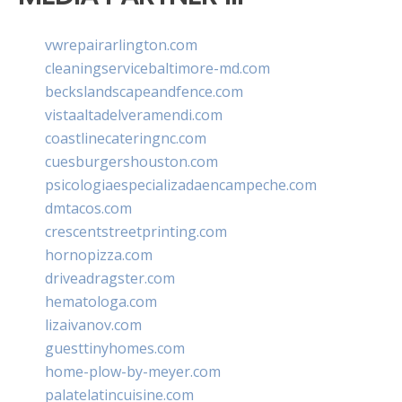
vwrepairarlington.com
cleaningservicebaltimore-md.com
beckslandscapeandfence.com
vistaaltadelveramendi.com
coastlinecateringnc.com
cuesburgershouston.com
psicologiaespecializadaencampeche.com
dmtacos.com
crescentstreetprinting.com
hornopizza.com
driveadragster.com
hematologa.com
lizaivanov.com
guesttinyhomes.com
home-plow-by-meyer.com
palatelatincuisine.com