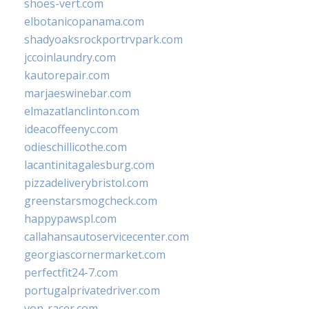
shoes-vert.com
elbotanicopanama.com
shadyoaksrockportrvpark.com
jccoinlaundry.com
kautorepair.com
marjaeswinebar.com
elmazatlanclinton.com
ideacoffeenyc.com
odieschillicothe.com
lacantinitagalesburg.com
pizzadeliverybristol.com
greenstarsmogcheck.com
happypawspl.com
callahansautoservicecenter.com
georgiascornermarket.com
perfectfit24-7.com
portugalprivatedriver.com
von-racer.com