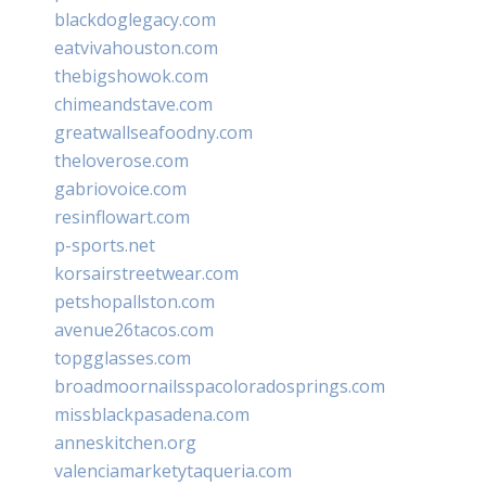
blackdoglegacy.com
eatvivahouston.com
thebigshowok.com
chimeandstave.com
greatwallseafoodny.com
theloverose.com
gabriovoice.com
resinflowart.com
p-sports.net
korsairstreetwear.com
petshopallston.com
avenue26tacos.com
topgglasses.com
broadmoornailsspacoloradosprings.com
missblackpasadena.com
anneskitchen.org
valenciamarketytaqueria.com