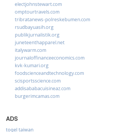
electjohnstewart.com
omptourtravels.com
tribratanews-polreskebumen.com
rsudbayuasih.org
publikjurnalistik.org
juneteenthapparel.net
italywarm.com
journaloffinanceeconomics.com
kvk-kumari.org
foodscienceandtechnology.com
scisportsscience.com
addisababacuisineaz.com
burgerimcamas.com
ADS
togel taiwan