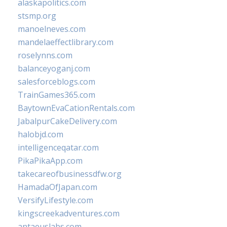
alaskapolitics.com
stsmp.org
manoelneves.com
mandelaeffectlibrary.com
roselynns.com
balanceyoganj.com
salesforceblogs.com
TrainGames365.com
BaytownEvaCationRentals.com
JabalpurCakeDelivery.com
halobjd.com
intelligenceqatar.com
PikaPikaApp.com
takecareofbusinessdfw.org
HamadaOfJapan.com
VersifyLifestyle.com
kingscreekadventures.com
antaeuslabs.com