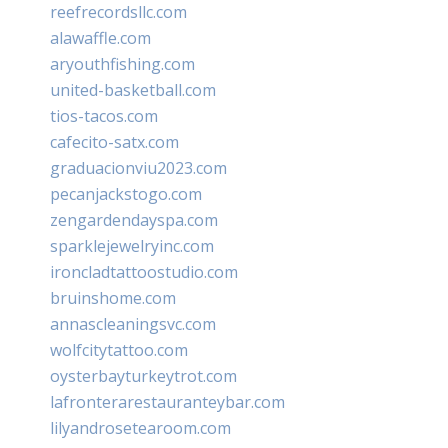
reefrecordsllc.com
alawaffle.com
aryouthfishing.com
united-basketball.com
tios-tacos.com
cafecito-satx.com
graduacionviu2023.com
pecanjackstogo.com
zengardendayspa.com
sparklejewelryinc.com
ironcladtattoostudio.com
bruinshome.com
annascleaningsvc.com
wolfcitytattoo.com
oysterbayturkeytrot.com
lafronterarestauranteybar.com
lilyandrosetearoom.com