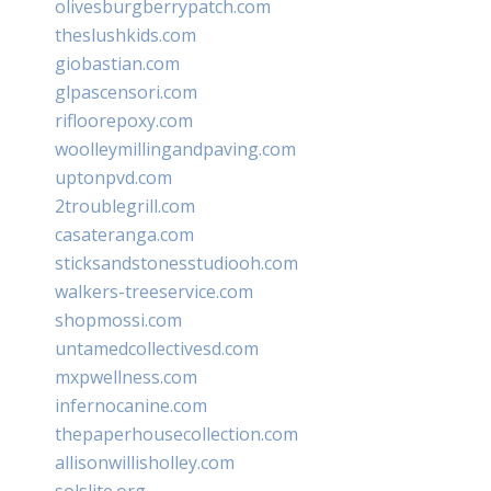
olivesburgberrypatch.com
theslushkids.com
giobastian.com
glpascensori.com
rifloorepoxy.com
woolleymillingandpaving.com
uptonpvd.com
2troublegrill.com
casateranga.com
sticksandstonesstudiooh.com
walkers-treeservice.com
shopmossi.com
untamedcollectivesd.com
mxpwellness.com
infernocanine.com
thepaperhousecollection.com
allisonwillisholley.com
solslite.org