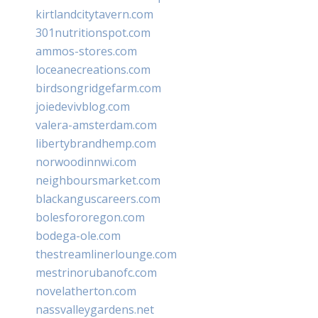
kirtlandcitytavern.com
301nutritionspot.com
ammos-stores.com
loceanecreations.com
birdsongridgefarm.com
joiedevivblog.com
valera-amsterdam.com
libertybrandhemp.com
norwoodinnwi.com
neighboursmarket.com
blackanguscareers.com
bolesfororegon.com
bodega-ole.com
thestreamlinerlounge.com
mestrinorubanofc.com
novelatherton.com
nassvalleygardens.net