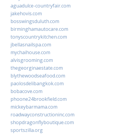
aguadulce-countryfair.com
jakehovis.com
bosswingsduluth.com
birminghamautocare.com
tonyscountrykitchen.com
jbellasnailspa.com
mychaihouse.com
alvisgrooming.com
thegeorginaestate.com
blythewoodseafood.com
paolosdelibangkok.com
bobacove.com
phoone24brookfield.com
mickeybarmama.com
roadwayconstructioninc.com
shopdragonflyboutique.com
sportszilla.org