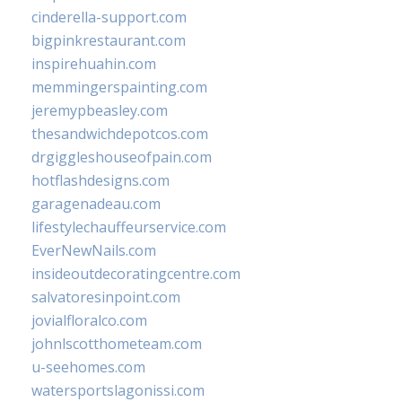
cinderella-support.com
bigpinkrestaurant.com
inspirehuahin.com
memmingerspainting.com
jeremypbeasley.com
thesandwichdepotcos.com
drgiggleshouseofpain.com
hotflashdesigns.com
garagenadeau.com
lifestylechauffeurservice.com
EverNewNails.com
insideoutdecoratingcentre.com
salvatoresinpoint.com
jovialfloralco.com
johnlscotthometeam.com
u-seehomes.com
watersportslagonissi.com