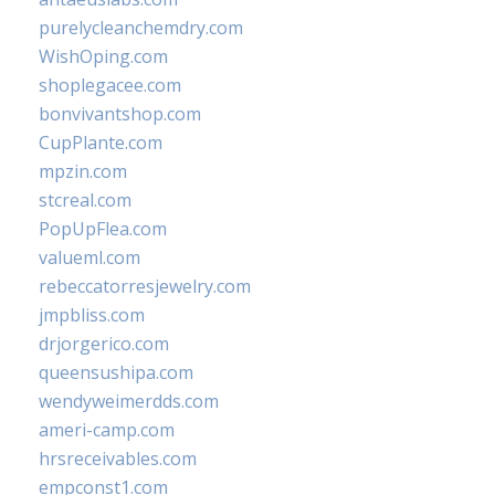
purelycleanchemdry.com
WishOping.com
shoplegacee.com
bonvivantshop.com
CupPlante.com
mpzin.com
stcreal.com
PopUpFlea.com
valueml.com
rebeccatorresjewelry.com
jmpbliss.com
drjorgerico.com
queensushipa.com
wendyweimerdds.com
ameri-camp.com
hrsreceivables.com
empconst1.com