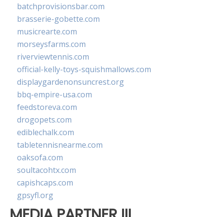
batchprovisionsbar.com
brasserie-gobette.com
musicrearte.com
morseysfarms.com
riverviewtennis.com
official-kelly-toys-squishmallows.com
displaygardenonsuncrest.org
bbq-empire-usa.com
feedstoreva.com
drogopets.com
ediblechalk.com
tabletennisnearme.com
oaksofa.com
soultacohtx.com
capishcaps.com
gpsyfl.org
MEDIA PARTNER III