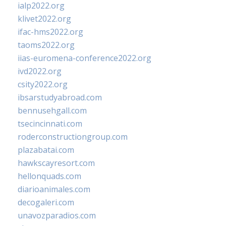
ialp2022.org
klivet2022.org
ifac-hms2022.org
taoms2022.org
iias-euromena-conference2022.org
ivd2022.org
csity2022.org
ibsarstudyabroad.com
bennusehgall.com
tsecincinnati.com
roderconstructiongroup.com
plazabatai.com
hawkscayresort.com
hellonquads.com
diarioanimales.com
decogaleri.com
unavozparadios.com