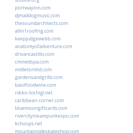
portwayinn.com
djmaddogmusic.com
thesoundarchitects.com
allin1roofing.com
keepjudgewebb.com
anatomyofadventure.com
drivancastillo.com
cmmedspa.com
midletontkd.com
gardensandgrills.com
basilfoodwine.com
nikko-tochigi.net
caribbean-corner.com
bluemoongiftcards.com
rivercitysteampunkexpo.com
kchoops.net
mountainsideskateshop.com