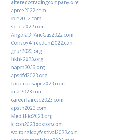
alteregotradingcompany.org
aprce2022.com
ibie2022.com
sbcc-2022.com
AngolaOilAndGas2022.com
Convoy4Freedom2022.com
grur2023.org
hkhk2023.org
napm2023.org
apsdfd2023.org
forumausape2023.com
imkl2023.com
careerfaircsd2023.com
apsth2023.com
MedItRio2023.org
lcicon2023boston.com
waitangidayfestival2022.com