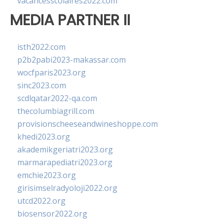
vacancesscolaires2022.com
MEDIA PARTNER II
isth2022.com
p2b2pabi2023-makassar.com
wocfparis2023.org
sinc2023.com
scdlqatar2022-qa.com
thecolumbiagrill.com
provisionscheeseandwineshoppe.com
khedi2023.org
akademikgeriatri2023.org
marmarapediatri2023.org
emchie2023.org
girisimselradyoloji2022.org
utcd2022.org
biosensor2022.org