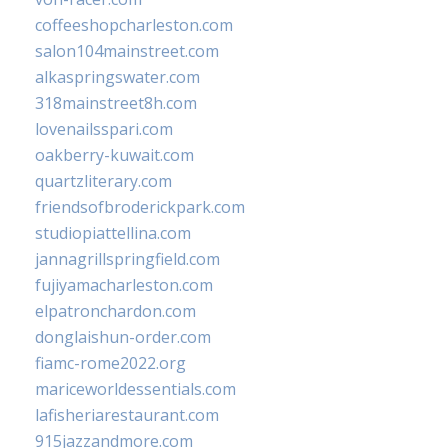
coffeeshopcharleston.com
salon104mainstreet.com
alkaspringswater.com
318mainstreet8h.com
lovenailsspari.com
oakberry-kuwait.com
quartzliterary.com
friendsofbroderickpark.com
studiopiattellina.com
jannagrillspringfield.com
fujiyamacharleston.com
elpatronchardon.com
donglaishun-order.com
fiamc-rome2022.org
mariceworldessentials.com
lafisheriarestaurant.com
915jazzandmore.com