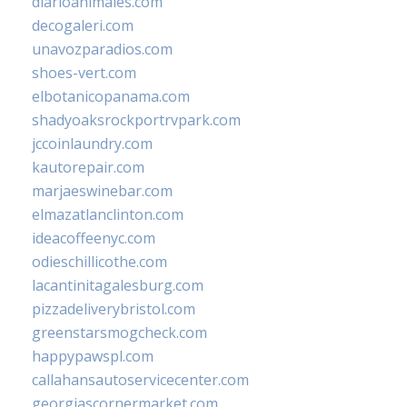
diarioanimales.com
decogaleri.com
unavozparadios.com
shoes-vert.com
elbotanicopanama.com
shadyoaksrockportrvpark.com
jccoinlaundry.com
kautorepair.com
marjaeswinebar.com
elmazatlanclinton.com
ideacoffeenyc.com
odieschillicothe.com
lacantinitagalesburg.com
pizzadeliverybristol.com
greenstarsmogcheck.com
happypawspl.com
callahansautoservicecenter.com
georgiascornermarket.com