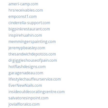
ameri-camp.com
hrsreceivables.com
empconst1.com
cinderella-support.com
bigpinkrestaurant.com
inspirehuahin.com
memmingerspainting.com
jeremypbeasley.com
thesandwichdepotcos.com
drgiggleshouseofpain.com
hotflashdesigns.com
garagenadeau.com
lifestylechauffeurservice.com
EverNewNails.com
insideoutdecoratingcentre.com
salvatoresinpoint.com
jovialfloralco.com