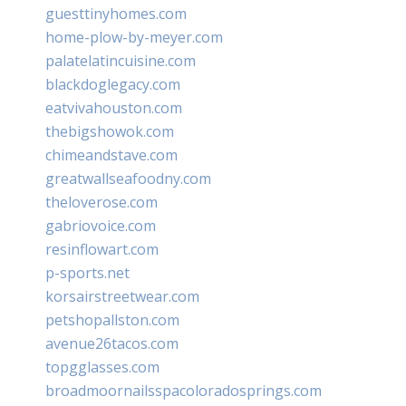
guesttinyhomes.com
home-plow-by-meyer.com
palatelatincuisine.com
blackdoglegacy.com
eatvivahouston.com
thebigshowok.com
chimeandstave.com
greatwallseafoodny.com
theloverose.com
gabriovoice.com
resinflowart.com
p-sports.net
korsairstreetwear.com
petshopallston.com
avenue26tacos.com
topgglasses.com
broadmoornailsspacoloradosprings.com