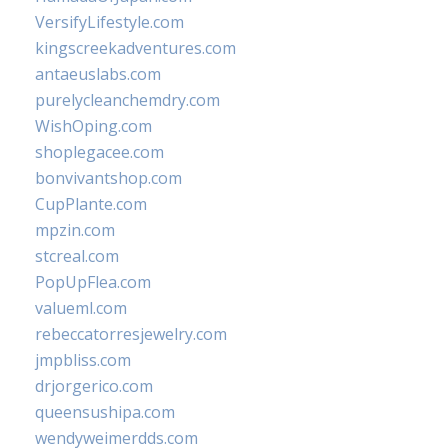
VersifyLifestyle.com
kingscreekadventures.com
antaeuslabs.com
purelycleanchemdry.com
WishOping.com
shoplegacee.com
bonvivantshop.com
CupPlante.com
mpzin.com
stcreal.com
PopUpFlea.com
valueml.com
rebeccatorresjewelry.com
jmpbliss.com
drjorgerico.com
queensushipa.com
wendyweimerdds.com