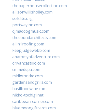
thepaperhousecollection.com
allisonwillisholley.com
solslite.org
portwayinn.com
djmaddogmusic.com
thesoundarchitects.com
allin1roofing.com
keepjudgewebb.com
anatomyofadventure.com
drivancastillo.com
cmmedspa.com
midletontkd.com
gardensandgrills.com
basilfoodwine.com
nikko-tochigi.net
caribbean-corner.com
bluemoongiftcards.com