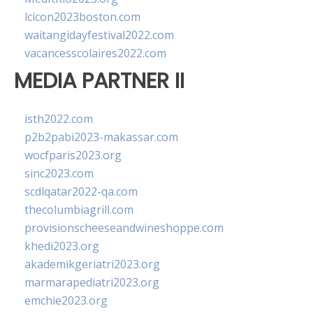
lcicon2023boston.com
waitangidayfestival2022.com
vacancesscolaires2022.com
MEDIA PARTNER II
isth2022.com
p2b2pabi2023-makassar.com
wocfparis2023.org
sinc2023.com
scdlqatar2022-qa.com
thecolumbiagrill.com
provisionscheeseandwineshoppe.com
khedi2023.org
akademikgeriatri2023.org
marmarapediatri2023.org
emchie2023.org