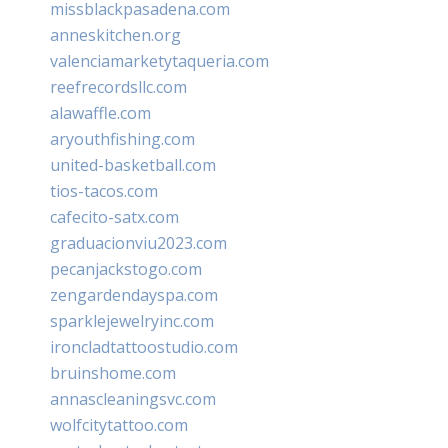
missblackpasadena.com
anneskitchen.org
valenciamarketytaqueria.com
reefrecordsllc.com
alawaffle.com
aryouthfishing.com
united-basketball.com
tios-tacos.com
cafecito-satx.com
graduacionviu2023.com
pecanjackstogo.com
zengardendayspa.com
sparklejewelryinc.com
ironcladtattoostudio.com
bruinshome.com
annascleaningsvc.com
wolfcitytattoo.com