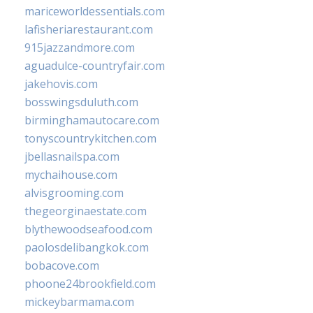
mariceworldessentials.com
lafisheriarestaurant.com
915jazzandmore.com
aguadulce-countryfair.com
jakehovis.com
bosswingsduluth.com
birminghamautocare.com
tonyscountrykitchen.com
jbellasnailspa.com
mychaihouse.com
alvisgrooming.com
thegeorginaestate.com
blythewoodseafood.com
paolosdelibangkok.com
bobacove.com
phoone24brookfield.com
mickeybarmama.com