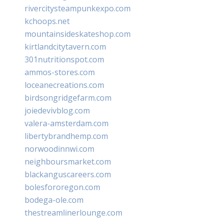
rivercitysteampunkexpo.com
kchoops.net
mountainsideskateshop.com
kirtlandcitytavern.com
301nutritionspot.com
ammos-stores.com
loceanecreations.com
birdsongridgefarm.com
joiedevivblog.com
valera-amsterdam.com
libertybrandhemp.com
norwoodinnwi.com
neighboursmarket.com
blackanguscareers.com
bolesfororegon.com
bodega-ole.com
thestreamlinerlounge.com