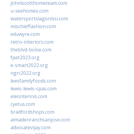
johnlscotthometeam.com
u-seehomes.com
watersportslagonissi.com
mischieffashion.com
eduwyre.com
retro-interiors.com
theblvd-boise.com
fpet2023.org
e-smart2022.org
ngrc2022.org
leesfamilyfoods.com
lewis-lewis-cpas.com
eleontennis.com
cyetus.com
bradfordshops.com
almadenranchsanjose.com
advocatevijay.com