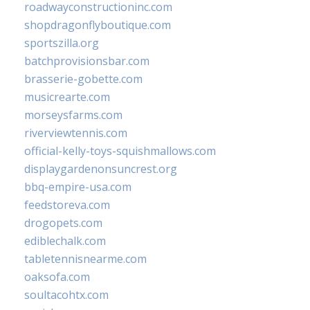
roadwayconstructioninc.com
shopdragonflyboutique.com
sportszilla.org
batchprovisionsbar.com
brasserie-gobette.com
musicrearte.com
morseysfarms.com
riverviewtennis.com
official-kelly-toys-squishmallows.com
displaygardenonsuncrest.org
bbq-empire-usa.com
feedstoreva.com
drogopets.com
ediblechalk.com
tabletennisnearme.com
oaksofa.com
soultacohtx.com