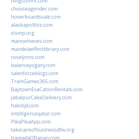
hingstonnt.com
chooseagender.com
hoverboardssale.com
alaskapolitics.com
stsmp.org
manoelneves.com
mandelaeffectlibrary.com
roselynns.com
balanceyoganj.com
salesforceblogs.com
TrainGames365.com
BaytownEvaCationRentals.com
JabalpurCakeDelivery.com
halobjd.com
intelligenceqatar.com
PikaPikaApp.com
takecareofbusinessdfw.org
HamadaOfJapan.com