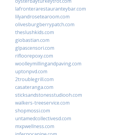
oysterbayturkeytrot.com
lafronterarestauranteybar.com
lilyandrosetearoom.com
olivesburgberrypatch.com
theslushkids.com
giobastian.com
glpascensori.com
rifloorepoxy.com
woolleymillingandpaving.com
uptonpvd.com
2troublegrill.com
casateranga.com
sticksandstonesstudiooh.com
walkers-treeservice.com
shopmossi.com
untamedcollectivesd.com
mxpwellness.com
infernocanine.com