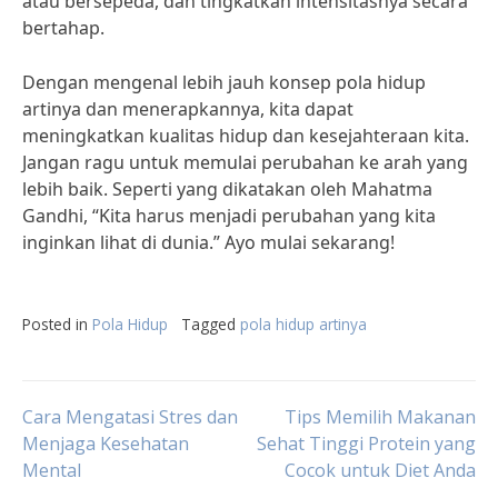
atau bersepeda, dan tingkatkan intensitasnya secara
bertahap.
Dengan mengenal lebih jauh konsep pola hidup
artinya dan menerapkannya, kita dapat
meningkatkan kualitas hidup dan kesejahteraan kita.
Jangan ragu untuk memulai perubahan ke arah yang
lebih baik. Seperti yang dikatakan oleh Mahatma
Gandhi, “Kita harus menjadi perubahan yang kita
inginkan lihat di dunia.” Ayo mulai sekarang!
Posted in
Pola Hidup
Tagged
pola hidup artinya
Post
Cara Mengatasi Stres dan
Tips Memilih Makanan
Menjaga Kesehatan
Sehat Tinggi Protein yang
Mental
Cocok untuk Diet Anda
navigation