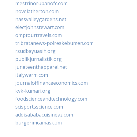
mestrinorubanofc.com
novelatherton.com
nassvalleygardens.net
electjohnstewart.com
omptourtravels.com
tribratanews-polreskebumen.com
rsudbayuasih.org
publikjurnalistik.org
juneteenthapparel.net
italywarm.com
journaloffinanceeconomics.com
kvk-kumari.org
foodscienceandtechnology.com
scisportsscience.com
addisababacuisineaz.com
burgerimcamas.com