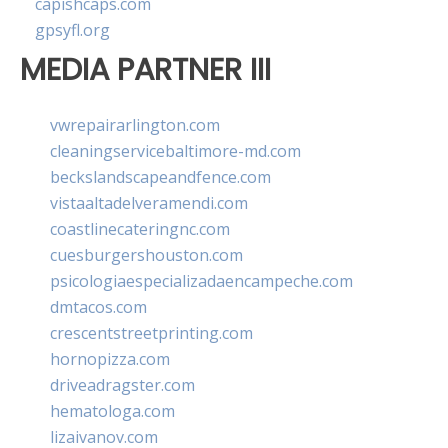
capishcaps.com
gpsyfl.org
MEDIA PARTNER III
vwrepairarlington.com
cleaningservicebaltimore-md.com
beckslandscapeandfence.com
vistaaltadelveramendi.com
coastlinecateringnc.com
cuesburgershouston.com
psicologiaespecializadaencampeche.com
dmtacos.com
crescentstreetprinting.com
hornopizza.com
driveadragster.com
hematologa.com
lizaivanov.com