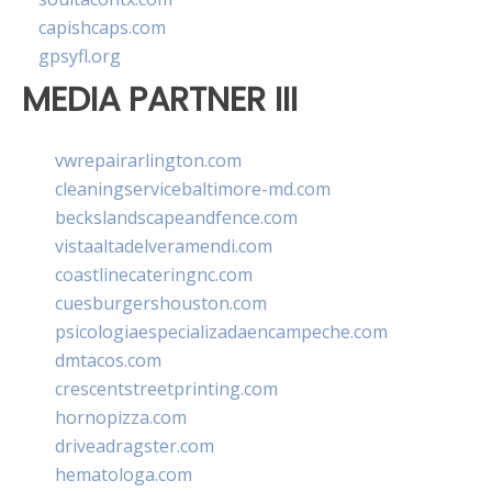
capishcaps.com
gpsyfl.org
MEDIA PARTNER III
vwrepairarlington.com
cleaningservicebaltimore-md.com
beckslandscapeandfence.com
vistaaltadelveramendi.com
coastlinecateringnc.com
cuesburgershouston.com
psicologiaespecializadaencampeche.com
dmtacos.com
crescentstreetprinting.com
hornopizza.com
driveadragster.com
hematologa.com