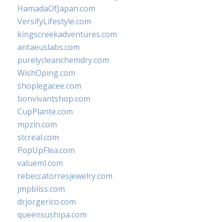
HamadaOfJapan.com
VersifyLifestyle.com
kingscreekadventures.com
antaeuslabs.com
purelycleanchemdry.com
WishOping.com
shoplegacee.com
bonvivantshop.com
CupPlante.com
mpzin.com
stcreal.com
PopUpFlea.com
valueml.com
rebeccatorresjewelry.com
jmpbliss.com
drjorgerico.com
queensushipa.com