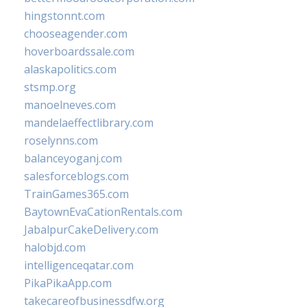
hingstonnt.com
chooseagender.com
hoverboardssale.com
alaskapolitics.com
stsmp.org
manoelneves.com
mandelaeffectlibrary.com
roselynns.com
balanceyoganj.com
salesforceblogs.com
TrainGames365.com
BaytownEvaCationRentals.com
JabalpurCakeDelivery.com
halobjd.com
intelligenceqatar.com
PikaPikaApp.com
takecareofbusinessdfw.org