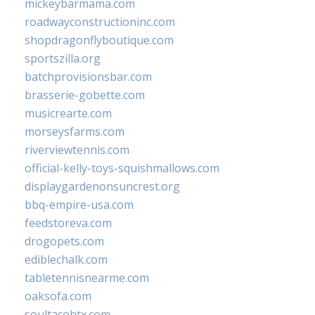
mickeybarmama.com
roadwayconstructioninc.com
shopdragonflyboutique.com
sportszilla.org
batchprovisionsbar.com
brasserie-gobette.com
musicrearte.com
morseysfarms.com
riverviewtennis.com
official-kelly-toys-squishmallows.com
displaygardenonsuncrest.org
bbq-empire-usa.com
feedstoreva.com
drogopets.com
ediblechalk.com
tabletennisnearme.com
oaksofa.com
soultacohtx.com