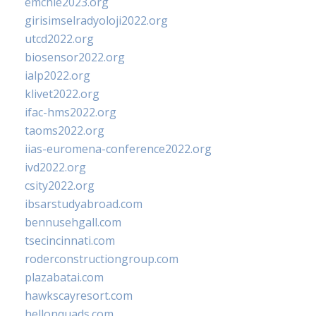
emchie2023.org
girisimselradyoloji2022.org
utcd2022.org
biosensor2022.org
ialp2022.org
klivet2022.org
ifac-hms2022.org
taoms2022.org
iias-euromena-conference2022.org
ivd2022.org
csity2022.org
ibsarstudyabroad.com
bennusehgall.com
tsecincinnati.com
roderconstructiongroup.com
plazabatai.com
hawkscayresort.com
hellonquads.com