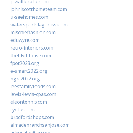
jovialfloralco.com
johnlscotthometeam.com
u-seehomes.com
watersportslagonissi.com
mischieffashion.com
eduwyre.com
retro-interiors.com
theblvd-boise.com
fpet2023.org
e-smart2022.org
ngrc2022.org
leesfamilyfoods.com
lewis-lewis-cpas.com
eleontennis.com
cyetus.com
bradfordshops.com
almadenranchsanjose.com
advocatevijay.com