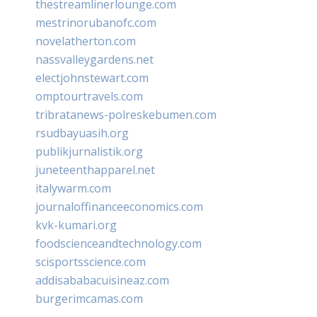
thestreamlinerlounge.com
mestrinorubanofc.com
novelatherton.com
nassvalleygardens.net
electjohnstewart.com
omptourtravels.com
tribratanews-polreskebumen.com
rsudbayuasih.org
publikjurnalistik.org
juneteenthapparel.net
italywarm.com
journaloffinanceeconomics.com
kvk-kumari.org
foodscienceandtechnology.com
scisportsscience.com
addisababacuisineaz.com
burgerimcamas.com