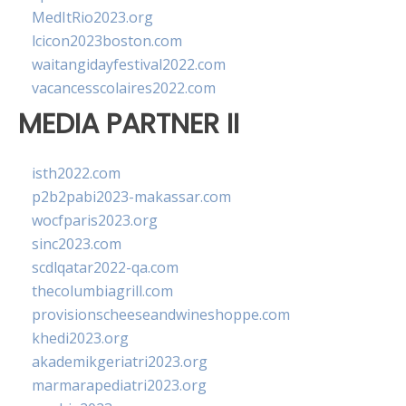
MedItRio2023.org
lcicon2023boston.com
waitangidayfestival2022.com
vacancesscolaires2022.com
MEDIA PARTNER II
isth2022.com
p2b2pabi2023-makassar.com
wocfparis2023.org
sinc2023.com
scdlqatar2022-qa.com
thecolumbiagrill.com
provisionscheeseandwineshoppe.com
khedi2023.org
akademikgeriatri2023.org
marmarapediatri2023.org