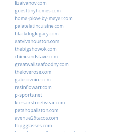
lizaivanov.com
guesttinyhomes.com
home-plow-by-meyer.com
palatelatincuisine.com
blackdoglegacy.com
eatvivahouston.com
thebigshowok.com
chimeandstave.com
greatwallseafoodny.com
theloverose.com
gabriovoice.com
resinflowart.com
p-sports.net
korsairstreetwear.com
petshopallston.com
avenue26tacos.com
topgglasses.com