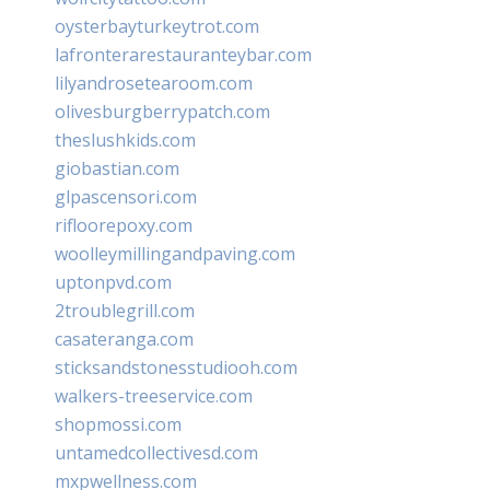
oysterbayturkeytrot.com
lafronterarestauranteybar.com
lilyandrosetearoom.com
olivesburgberrypatch.com
theslushkids.com
giobastian.com
glpascensori.com
rifloorepoxy.com
woolleymillingandpaving.com
uptonpvd.com
2troublegrill.com
casateranga.com
sticksandstonesstudiooh.com
walkers-treeservice.com
shopmossi.com
untamedcollectivesd.com
mxpwellness.com