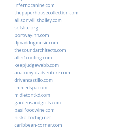
infernocanine.com
thepaperhousecollection.com
allisonwillisholley.com
solslite.org
portwayinn.com
djmaddogmusic.com
thesoundarchitects.com
allin1roofing.com
keepjudgewebb.com
anatomyofadventure.com
drivancastillo.com
cmmedspa.com
midletontkd.com
gardensandgrills.com
basilfoodwine.com
nikko-tochigi.net
caribbean-corner.com