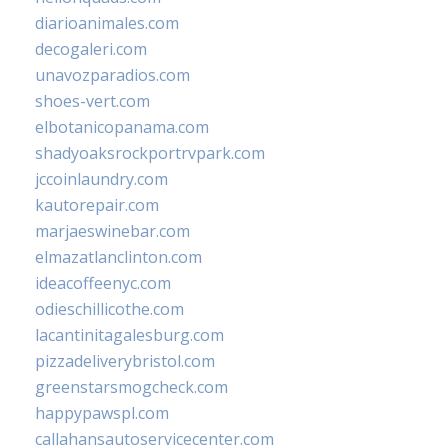
diarioanimales.com
decogaleri.com
unavozparadios.com
shoes-vert.com
elbotanicopanama.com
shadyoaksrockportrvpark.com
jccoinlaundry.com
kautorepair.com
marjaeswinebar.com
elmazatlanclinton.com
ideacoffeenyc.com
odieschillicothe.com
lacantinitagalesburg.com
pizzadeliverybristol.com
greenstarsmogcheck.com
happypawspl.com
callahansautoservicecenter.com