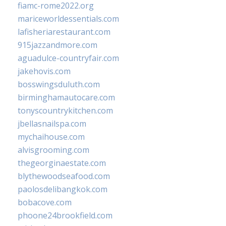
fiamc-rome2022.org
mariceworldessentials.com
lafisheriarestaurant.com
915jazzandmore.com
aguadulce-countryfair.com
jakehovis.com
bosswingsduluth.com
birminghamautocare.com
tonyscountrykitchen.com
jbellasnailspa.com
mychaihouse.com
alvisgrooming.com
thegeorginaestate.com
blythewoodseafood.com
paolosdelibangkok.com
bobacove.com
phoone24brookfield.com