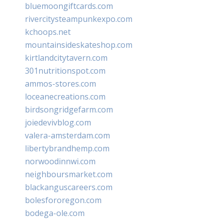
bluemoongiftcards.com
rivercitysteampunkexpo.com
kchoops.net
mountainsideskateshop.com
kirtlandcitytavern.com
301nutritionspot.com
ammos-stores.com
loceanecreations.com
birdsongridgefarm.com
joiedevivblog.com
valera-amsterdam.com
libertybrandhemp.com
norwoodinnwi.com
neighboursmarket.com
blackanguscareers.com
bolesfororegon.com
bodega-ole.com