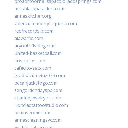
broadmoornailsspacoloradosprings.com
missblackpasadena.com
anneskitchen.org
valenciamarketytaqueria.com
reefrecordsllc.com
alawaffle.com
aryouthfishing.com
united-basketball.com
tios-tacos.com
cafecito-satx.com
graduacionviu2023.com
pecanjackstogo.com
zengardendayspa.com
sparklejewelryinc.com
ironcladtattoostudio.com
bruinshome.com
annascleaningsvc.com
wolfcitytattoo.com