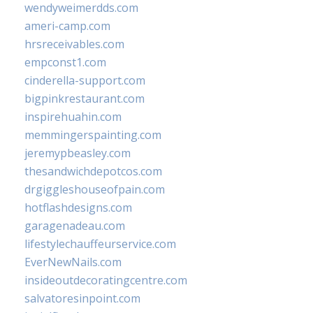
wendyweimerdds.com
ameri-camp.com
hrsreceivables.com
empconst1.com
cinderella-support.com
bigpinkrestaurant.com
inspirehuahin.com
memmingerspainting.com
jeremypbeasley.com
thesandwichdepotcos.com
drgiggleshouseofpain.com
hotflashdesigns.com
garagenadeau.com
lifestylechauffeurservice.com
EverNewNails.com
insideoutdecoratingcentre.com
salvatoresinpoint.com