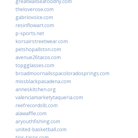
greatwallseafoodny.com
theloverose.com
gabriovoice.com
resinflowart.com
p-sports.net
korsairstreetwear.com
petshopallston.com
avenue26tacos.com
topgglasses.com
broadmoornailsspacoloradosprings.com
missblackpasadena.com
anneskitchen.org
valenciamarketytaqueria.com
reefrecordsllc.com
alawaffle.com
aryouthfishing.com
united-basketball.com
tios-tacos.com