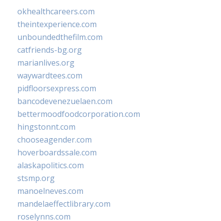
okhealthcareers.com
theintexperience.com
unboundedthefilm.com
catfriends-bg.org
marianlives.org
waywardtees.com
pidfloorsexpress.com
bancodevenezuelaen.com
bettermoodfoodcorporation.com
hingstonnt.com
chooseagender.com
hoverboardssale.com
alaskapolitics.com
stsmp.org
manoelneves.com
mandelaeffectlibrary.com
roselynns.com