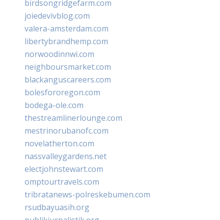
birdsongridgefarm.com
joiedevivblog.com
valera-amsterdam.com
libertybrandhemp.com
norwoodinnwi.com
neighboursmarket.com
blackanguscareers.com
bolesfororegon.com
bodega-ole.com
thestreamlinerlounge.com
mestrinorubanofc.com
novelatherton.com
nassvalleygardens.net
electjohnstewart.com
omptourtravels.com
tribratanews-polreskebumen.com
rsudbayuasih.org
publikjurnalistik.org