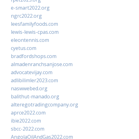
e-smart2022.org
ngrc2022.org
leesfamilyfoods.com
lewis-lewis-cpas.com
eleontennis.com
cyetus.com
bradfordshops.com
almadenranchsanjose.com
advocatevijay.com
adlibilimler2023.com
naswwebed.org
balithut-manado.org
alteregotradingcompany.org
aprce2022.com
ibie2022.com
sbcc-2022.com
AngolaOilAndGas2022.com