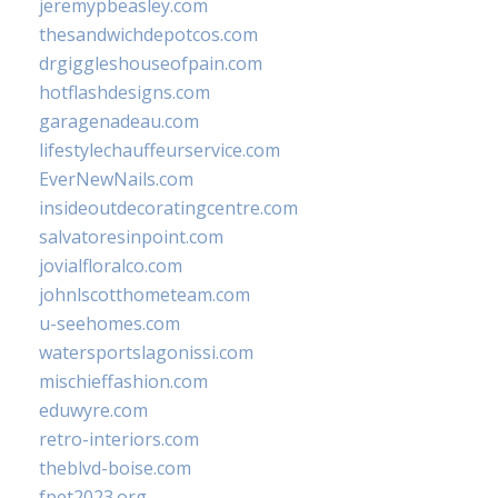
jeremypbeasley.com
thesandwichdepotcos.com
drgiggleshouseofpain.com
hotflashdesigns.com
garagenadeau.com
lifestylechauffeurservice.com
EverNewNails.com
insideoutdecoratingcentre.com
salvatoresinpoint.com
jovialfloralco.com
johnlscotthometeam.com
u-seehomes.com
watersportslagonissi.com
mischieffashion.com
eduwyre.com
retro-interiors.com
theblvd-boise.com
fpet2023.org