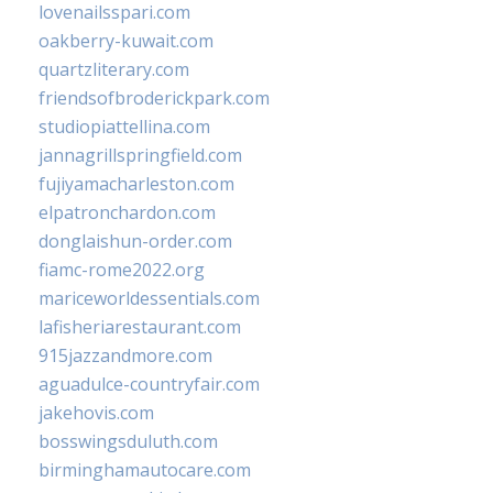
lovenailsspari.com
oakberry-kuwait.com
quartzliterary.com
friendsofbroderickpark.com
studiopiattellina.com
jannagrillspringfield.com
fujiyamacharleston.com
elpatronchardon.com
donglaishun-order.com
fiamc-rome2022.org
mariceworldessentials.com
lafisheriarestaurant.com
915jazzandmore.com
aguadulce-countryfair.com
jakehovis.com
bosswingsduluth.com
birminghamautocare.com