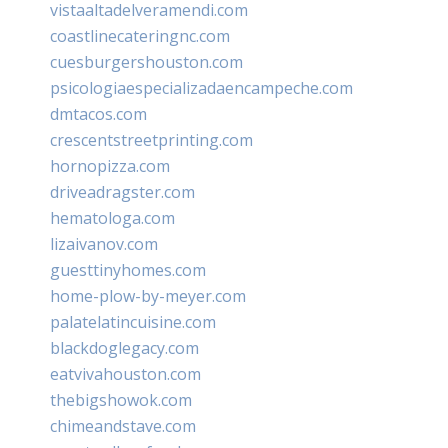
vistaaltadelveramendi.com
coastlinecateringnc.com
cuesburgershouston.com
psicologiaespecializadaencampeche.com
dmtacos.com
crescentstreetprinting.com
hornopizza.com
driveadragster.com
hematologa.com
lizaivanov.com
guesttinyhomes.com
home-plow-by-meyer.com
palatelatincuisine.com
blackdoglegacy.com
eatvivahouston.com
thebigshowok.com
chimeandstave.com