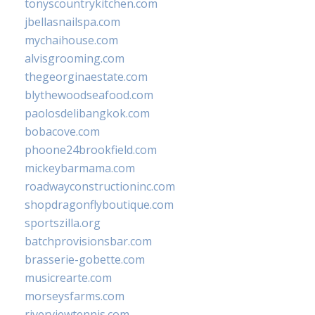
tonyscountrykitchen.com
jbellasnailspa.com
mychaihouse.com
alvisgrooming.com
thegeorginaestate.com
blythewoodseafood.com
paolosdelibangkok.com
bobacove.com
phoone24brookfield.com
mickeybarmama.com
roadwayconstructioninc.com
shopdragonflyboutique.com
sportszilla.org
batchprovisionsbar.com
brasserie-gobette.com
musicrearte.com
morseysfarms.com
riverviewtennis.com