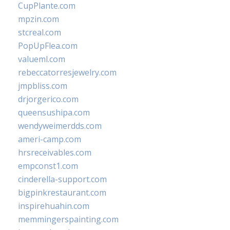
CupPlante.com
mpzin.com
stcreal.com
PopUpFlea.com
valueml.com
rebeccatorresjewelry.com
jmpbliss.com
drjorgerico.com
queensushipa.com
wendyweimerdds.com
ameri-camp.com
hrsreceivables.com
empconst1.com
cinderella-support.com
bigpinkrestaurant.com
inspirehuahin.com
memmingerspainting.com