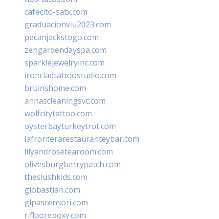
cafecito-satx.com
graduacionviu2023.com
pecanjackstogo.com
zengardendayspa.com
sparklejewelryinc.com
ironcladtattoostudio.com
bruinshome.com
annascleaningsvc.com
wolfcitytattoo.com
oysterbayturkeytrot.com
lafronterarestauranteybar.com
lilyandrosetearoom.com
olivesburgberrypatch.com
theslushkids.com
giobastian.com
glpascensori.com
rifloorepoxy.com