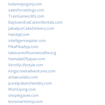
balanceyoganj.com
salesforceblogs.com
TrainGames365.com
BaytownEvaCationRentals.com
JabalpurCakeDelivery.com
halobjd.com
intelligenceqatar.com
PikaPikaApp.com
takecareofbusinessdfw.org
HamadaOfJapan.com
VersifyLifestyle.com
kingscreekadventures.com
antaeuslabs.com
purelycleanchemdry.com
WishOping.com
shoplegacee.com
bonvivantshop.com