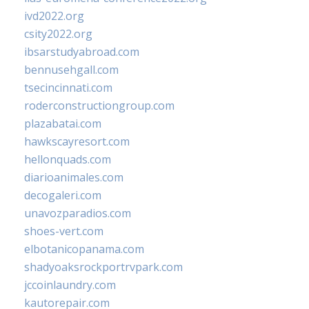
ivd2022.org
csity2022.org
ibsarstudyabroad.com
bennusehgall.com
tsecincinnati.com
roderconstructiongroup.com
plazabatai.com
hawkscayresort.com
hellonquads.com
diarioanimales.com
decogaleri.com
unavozparadios.com
shoes-vert.com
elbotanicopanama.com
shadyoaksrockportrvpark.com
jccoinlaundry.com
kautorepair.com