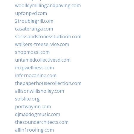
woolleymillingandpaving.com
uptonpvd.com
2troublegrill.com
casateranga.com
sticksandstonesstudiooh.com
walkers-treeservice.com
shopmossi.com
untamedcollectivesd.com
mxpwellness.com
infernocanine.com
thepaperhousecollection.com
allisonwillisholley.com
solslite.org
portwayinn.com
djmaddogmusic.com
thesoundarchitects.com
allin1roofing.com