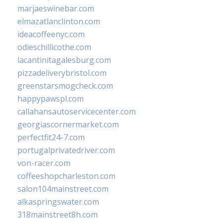
marjaeswinebar.com
elmazatlanclinton.com
ideacoffeenyc.com
odieschillicothe.com
lacantinitagalesburg.com
pizzadeliverybristol.com
greenstarsmogcheck.com
happypawspl.com
callahansautoservicecenter.com
georgiascornermarket.com
perfectfit24-7.com
portugalprivatedriver.com
von-racer.com
coffeeshopcharleston.com
salon104mainstreet.com
alkaspringswater.com
318mainstreet8h.com