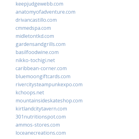
keepjudgewebb.com
anatomyofadventure.com
drivancastillo.com
cmmedspa.com
midletontkd.com
gardensandgrills.com
basilfoodwine.com
nikko-tochigi.net
caribbean-corner.com
bluemoongiftcards.com
rivercitysteampunkexpo.com
kchoops.net
mountainsideskateshop.com
kirtlandcitytavern.com
301nutritionspot.com
ammos-stores.com
loceanecreations.com