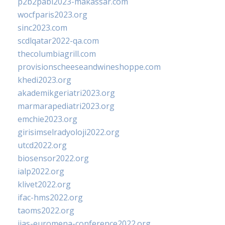
p2b2pabi2023-makassar.com
wocfparis2023.org
sinc2023.com
scdlqatar2022-qa.com
thecolumbiagrill.com
provisionscheeseandwineshoppe.com
khedi2023.org
akademikgeriatri2023.org
marmarapediatri2023.org
emchie2023.org
girisimselradyoloji2022.org
utcd2022.org
biosensor2022.org
ialp2022.org
klivet2022.org
ifac-hms2022.org
taoms2022.org
iias-euromena-conference2022.org