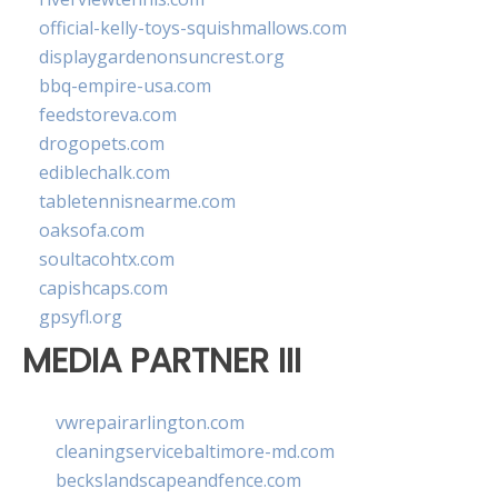
official-kelly-toys-squishmallows.com
displaygardenonsuncrest.org
bbq-empire-usa.com
feedstoreva.com
drogopets.com
ediblechalk.com
tabletennisnearme.com
oaksofa.com
soultacohtx.com
capishcaps.com
gpsyfl.org
MEDIA PARTNER III
vwrepairarlington.com
cleaningservicebaltimore-md.com
beckslandscapeandfence.com