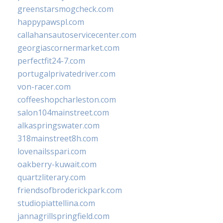
greenstarsmogcheck.com
happypawspl.com
callahansautoservicecenter.com
georgiascornermarket.com
perfectfit24-7.com
portugalprivatedriver.com
von-racer.com
coffeeshopcharleston.com
salon104mainstreet.com
alkaspringswater.com
318mainstreet8h.com
lovenailsspari.com
oakberry-kuwait.com
quartzliterary.com
friendsofbroderickpark.com
studiopiattellina.com
jannagrillspringfield.com