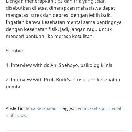
Dengan menerapkan tips dan trik yang telah
disebutkan di atas, diharapkan mahasiswa dapat
mengatasi stres dan depresi dengan lebih baik.
Ingatlah bahwa kesehatan mental sama pentingnya
dengan kesehatan fisik. Jadi, jangan ragu untuk
mencari bantuan jika merasa kesulitan.
Sumber:
1. Interview with dr. Ani Soehoyo, psikolog klinis.
2. Interview with Prof. Budi Santoso, ahli kesehatan
mental.
Posted in
Berita Kesehatan
Tagged
berita kesehatan mental
mahasiswa