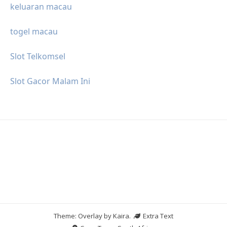
keluaran macau
togel macau
Slot Telkomsel
Slot Gacor Malam Ini
Theme: Overlay by
Kaira
.
Extra Text