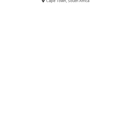
Cape Town, South Africa