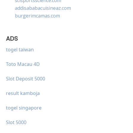
scisportsscience.com
addisababacuisineaz.com
burgerimcamas.com
ADS
togel taiwan
Toto Macau 4D
Slot Deposit 5000
result kamboja
togel singapore
Slot 5000