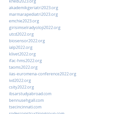
khedi2023.org
akademikgeriatri2023.org
marmarapediatri2023.org
emchie2023.org
girisimselradyoloji2022.org
utcd2022.org
biosensor2022.org
ialp2022.org
klivet2022.org
ifac-hms2022.org
taoms2022.org
iias-euromena-conference2022.org
ivd2022.org
csity2022.org
ibsarstudyabroad.com
bennusehgall.com
tsecincinnati.com
roderconstructiongroup.com