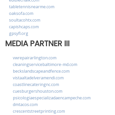
ediblechalk.com
tabletennisnearme.com
oaksofa.com
soultacohtx.com
capishcaps.com
gpsyfl.org
MEDIA PARTNER III
vwrepairarlington.com
cleaningservicebaltimore-md.com
beckslandscapeandfence.com
vistaaltadelveramendi.com
coastlinecateringnc.com
cuesburgershouston.com
psicologiaespecializadaencampeche.com
dmtacos.com
crescentstreetprinting.com