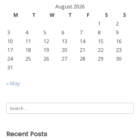
August 2026
M
T
W
T
F
S
S
1
2
3
4
5
6
7
8
9
10
11
12
13
14
15
16
17
18
19
20
21
22
23
24
25
26
27
28
29
30
31
« May
Search
for:
Recent Posts