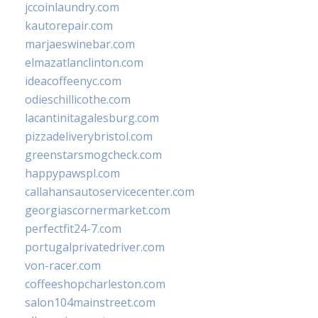
jccoinlaundry.com
kautorepair.com
marjaeswinebar.com
elmazatlanclinton.com
ideacoffeenyc.com
odieschillicothe.com
lacantinitagalesburg.com
pizzadeliverybristol.com
greenstarsmogcheck.com
happypawspl.com
callahansautoservicecenter.com
georgiascornermarket.com
perfectfit24-7.com
portugalprivatedriver.com
von-racer.com
coffeeshopcharleston.com
salon104mainstreet.com