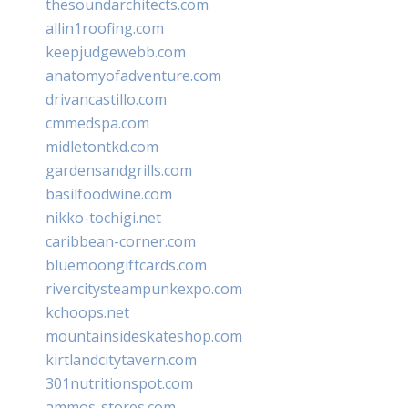
thesoundarchitects.com
allin1roofing.com
keepjudgewebb.com
anatomyofadventure.com
drivancastillo.com
cmmedspa.com
midletontkd.com
gardensandgrills.com
basilfoodwine.com
nikko-tochigi.net
caribbean-corner.com
bluemoongiftcards.com
rivercitysteampunkexpo.com
kchoops.net
mountainsideskateshop.com
kirtlandcitytavern.com
301nutritionspot.com
ammos-stores.com