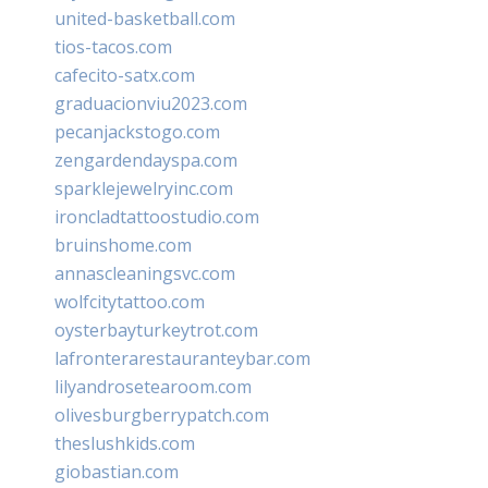
united-basketball.com
tios-tacos.com
cafecito-satx.com
graduacionviu2023.com
pecanjackstogo.com
zengardendayspa.com
sparklejewelryinc.com
ironcladtattoostudio.com
bruinshome.com
annascleaningsvc.com
wolfcitytattoo.com
oysterbayturkeytrot.com
lafronterarestauranteybar.com
lilyandrosetearoom.com
olivesburgberrypatch.com
theslushkids.com
giobastian.com