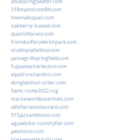
alkaspringswater.com
318mainstreet8h.com
lovenailsspari.com
oakberry-kuwait.com
quartzliterary.com
friendsofbroderickpark.com
studiopiattellina.com
jannagrillspringfield.com
fujiyamacharleston.com
elpatronchardon.com
donglaishun-order.com
fiamc-rome2022.org
mariceworldessentials.com
lafisheriarestaurant.com
915jazzandmore.com
aguadulce-countryfair.com
jakehovis.com
bosswingsduluth.com