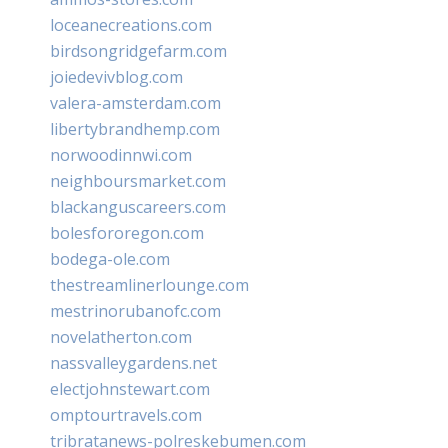
loceanecreations.com
birdsongridgefarm.com
joiedevivblog.com
valera-amsterdam.com
libertybrandhemp.com
norwoodinnwi.com
neighboursmarket.com
blackanguscareers.com
bolesfororegon.com
bodega-ole.com
thestreamlinerlounge.com
mestrinorubanofc.com
novelatherton.com
nassvalleygardens.net
electjohnstewart.com
omptourtravels.com
tribratanews-polreskebumen.com