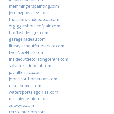
memmingerspainting.com
jeremypbeasley.com
thesandwichdepotcos.com
drgiggleshouseofpain.com
hotflashdesigns.com
garagenadeau.com
lifestylechauffeurservice.com
EverNewNails.com
insideoutdecoratingcentre.com
salvatoresinpoint.com
jovialfloralco.com
johnlscotthometeam.com
u-seehomes.com
watersportslagonissi.com
mischieffashion.com
eduwyre.com
retro-interiors.com