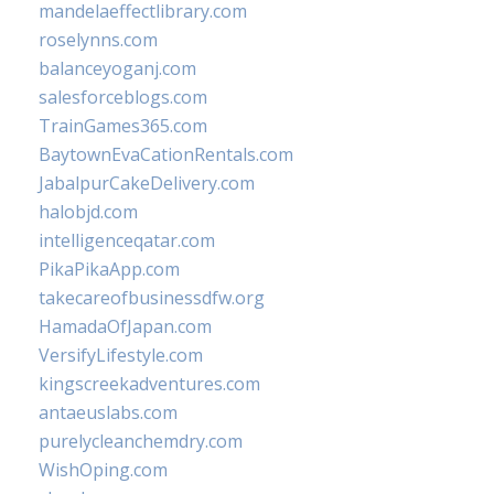
mandelaeffectlibrary.com
roselynns.com
balanceyoganj.com
salesforceblogs.com
TrainGames365.com
BaytownEvaCationRentals.com
JabalpurCakeDelivery.com
halobjd.com
intelligenceqatar.com
PikaPikaApp.com
takecareofbusinessdfw.org
HamadaOfJapan.com
VersifyLifestyle.com
kingscreekadventures.com
antaeuslabs.com
purelycleanchemdry.com
WishOping.com