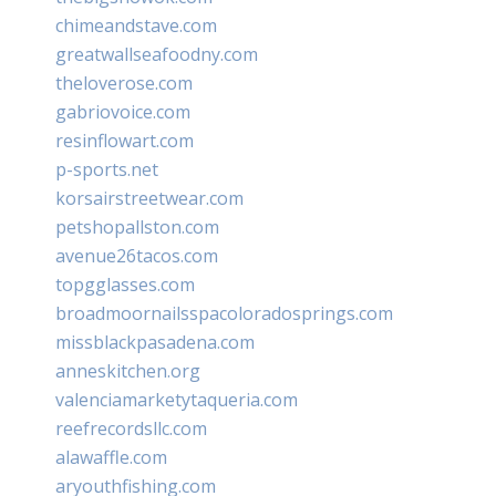
chimeandstave.com
greatwallseafoodny.com
theloverose.com
gabriovoice.com
resinflowart.com
p-sports.net
korsairstreetwear.com
petshopallston.com
avenue26tacos.com
topgglasses.com
broadmoornailsspacoloradosprings.com
missblackpasadena.com
anneskitchen.org
valenciamarketytaqueria.com
reefrecordsllc.com
alawaffle.com
aryouthfishing.com