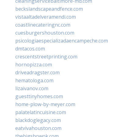
cleaningservicebaltimore-md.com
beckslandscapeandfence.com
vistaaltadelveramendi.com
coastlinecateringnc.com
cuesburgershouston.com
psicologiaespecializadaencampeche.com
dmtacos.com
crescentstreetprinting.com
hornopizza.com
driveadragster.com
hematologa.com
lizaivanov.com
guesttinyhomes.com
home-plow-by-meyer.com
palatelatincuisine.com
blackdoglegacy.com
eatvivahouston.com
thebigshowok.com