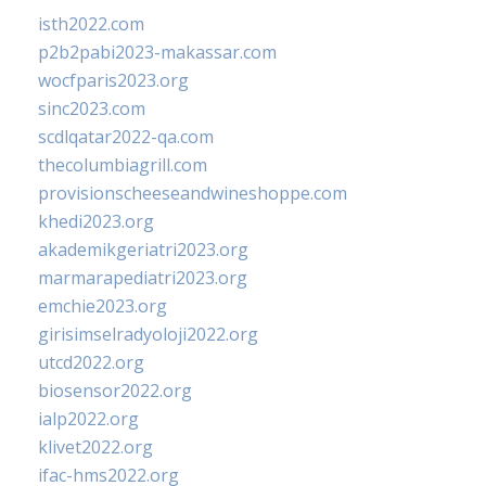
isth2022.com
p2b2pabi2023-makassar.com
wocfparis2023.org
sinc2023.com
scdlqatar2022-qa.com
thecolumbiagrill.com
provisionscheeseandwineshoppe.com
khedi2023.org
akademikgeriatri2023.org
marmarapediatri2023.org
emchie2023.org
girisimselradyoloji2022.org
utcd2022.org
biosensor2022.org
ialp2022.org
klivet2022.org
ifac-hms2022.org