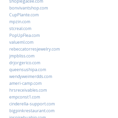
shoplegacee.com
bonvivantshop.com
CupPlante.com
mpzin.com
stcreal.com
PopUpFlea.com
valueml.com
rebeccatorresjewelry.com
jmpbliss.com
drjorgerico.com
queensushipa.com
wendyweimerdds.com
ameri-camp.com
hrsreceivables.com
empconst1.com
cinderella-support.com
bigpinkrestaurant.com
inspirehuahin.com