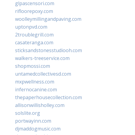
glpascensori.com
rifloorepoxy.com
woolleymillingandpaving.com
uptonpvd.com
2troublegrill.com
casateranga.com
sticksandstonesstudiooh.com
walkers-treeservice.com
shopmossi.com
untamedcollectivesd.com
mxpwellness.com
infernocanine.com
thepaperhousecollection.com
allisonwillisholley.com
solslite.org
portwayinn.com
djmaddogmusic.com