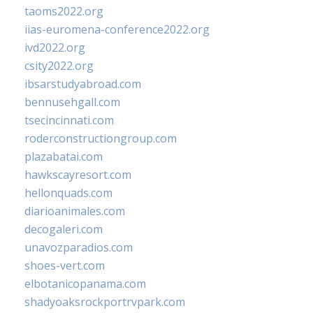
taoms2022.org
iias-euromena-conference2022.org
ivd2022.org
csity2022.org
ibsarstudyabroad.com
bennusehgall.com
tsecincinnati.com
roderconstructiongroup.com
plazabatai.com
hawkscayresort.com
hellonquads.com
diarioanimales.com
decogaleri.com
unavozparadios.com
shoes-vert.com
elbotanicopanama.com
shadyoaksrockportrvpark.com