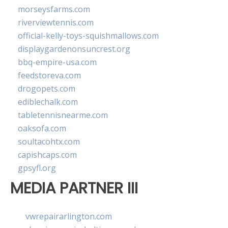
morseysfarms.com
riverviewtennis.com
official-kelly-toys-squishmallows.com
displaygardenonsuncrest.org
bbq-empire-usa.com
feedstoreva.com
drogopets.com
ediblechalk.com
tabletennisnearme.com
oaksofa.com
soultacohtx.com
capishcaps.com
gpsyfl.org
MEDIA PARTNER III
vwrepairarlington.com