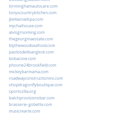
birminghamautocare.com
tonyscountrykitchen.com
jbellasnailspa.com
mychaihouse.com
alvisgrooming.com
thegeorginaestate.com
blythewoodseafood.com
paolosdelibangkok.com
bobacove.com
phoone24brookfield.com
mickeybarmama.com
roadwayconstructioninc.com
shopdragonflyboutique.com
sportszilla.org
batchprovisionsbar.com
brasserie-gobette.com
musicrearte.com