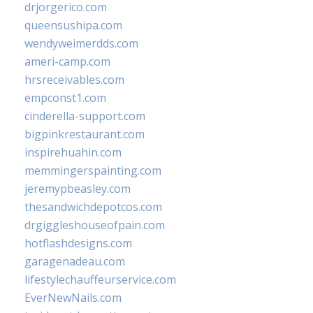
drjorgerico.com
queensushipa.com
wendyweimerdds.com
ameri-camp.com
hrsreceivables.com
empconst1.com
cinderella-support.com
bigpinkrestaurant.com
inspirehuahin.com
memmingerspainting.com
jeremypbeasley.com
thesandwichdepotcos.com
drgiggleshouseofpain.com
hotflashdesigns.com
garagenadeau.com
lifestylechauffeurservice.com
EverNewNails.com