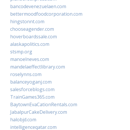
bancodevenezuelaen.com
bettermoodfoodcorporation.com
hingstonnt.com
chooseagender.com
hoverboardssale.com
alaskapolitics.com
stsmp.org
manoelneves.com
mandelaeffectlibrary.com
roselynns.com
balanceyoganj.com
salesforceblogs.com
TrainGames365.com
BaytownEvaCationRentals.com
JabalpurCakeDelivery.com
halobjd.com
intelligenceqatar.com