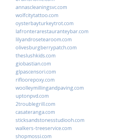
annascleaningsvc.com
wolfcitytattoo.com
oysterbayturkeytrot.com
lafronterarestauranteybar.com
lilyandrosetearoom.com
olivesburgberrypatch.com
theslushkids.com
giobastian.com
glpascensori.com
rifloorepoxy.com
woolleymillingandpaving.com
uptonpvd.com
2troublegrill.com
casateranga.com
sticksandstonesstudiooh.com
walkers-treeservice.com
shopmossi.com