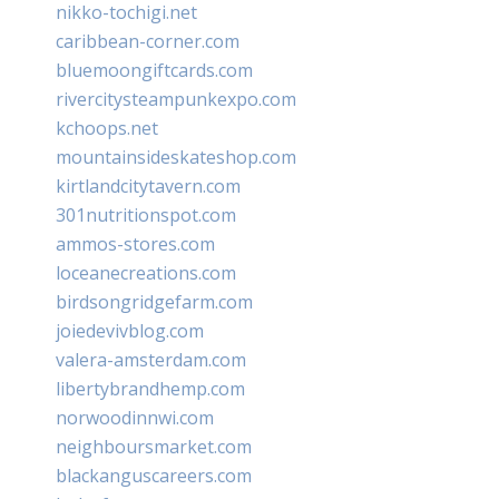
nikko-tochigi.net
caribbean-corner.com
bluemoongiftcards.com
rivercitysteampunkexpo.com
kchoops.net
mountainsideskateshop.com
kirtlandcitytavern.com
301nutritionspot.com
ammos-stores.com
loceanecreations.com
birdsongridgefarm.com
joiedevivblog.com
valera-amsterdam.com
libertybrandhemp.com
norwoodinnwi.com
neighboursmarket.com
blackanguscareers.com