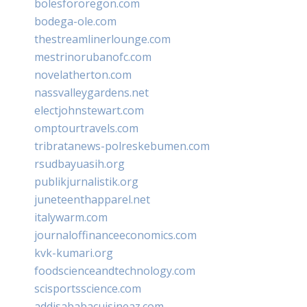
bolesfororegon.com
bodega-ole.com
thestreamlinerlounge.com
mestrinorubanofc.com
novelatherton.com
nassvalleygardens.net
electjohnstewart.com
omptourtravels.com
tribratanews-polreskebumen.com
rsudbayuasih.org
publikjurnalistik.org
juneteenthapparel.net
italywarm.com
journaloffinanceeconomics.com
kvk-kumari.org
foodscienceandtechnology.com
scisportsscience.com
addisababacuisineaz.com