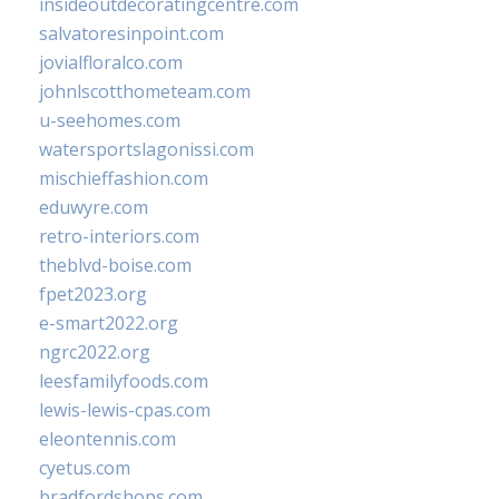
insideoutdecoratingcentre.com
salvatoresinpoint.com
jovialfloralco.com
johnlscotthometeam.com
u-seehomes.com
watersportslagonissi.com
mischieffashion.com
eduwyre.com
retro-interiors.com
theblvd-boise.com
fpet2023.org
e-smart2022.org
ngrc2022.org
leesfamilyfoods.com
lewis-lewis-cpas.com
eleontennis.com
cyetus.com
bradfordshops.com