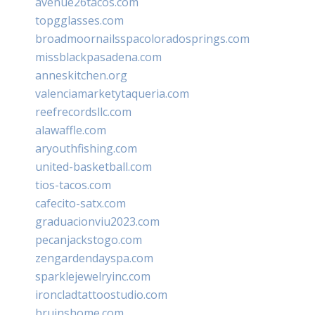
avenue26tacos.com
topgglasses.com
broadmoornailsspacoloradosprings.com
missblackpasadena.com
anneskitchen.org
valenciamarketytaqueria.com
reefrecordsllc.com
alawaffle.com
aryouthfishing.com
united-basketball.com
tios-tacos.com
cafecito-satx.com
graduacionviu2023.com
pecanjackstogo.com
zengardendayspa.com
sparklejewelryinc.com
ironcladtattoostudio.com
bruinshome.com