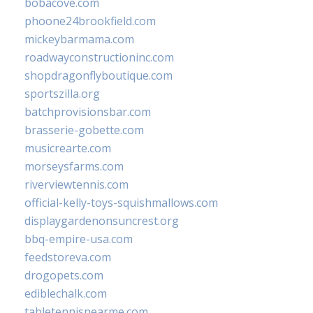
bobacove.com
phoone24brookfield.com
mickeybarmama.com
roadwayconstructioninc.com
shopdragonflyboutique.com
sportszilla.org
batchprovisionsbar.com
brasserie-gobette.com
musicrearte.com
morseysfarms.com
riverviewtennis.com
official-kelly-toys-squishmallows.com
displaygardenonsuncrest.org
bbq-empire-usa.com
feedstoreva.com
drogopets.com
ediblechalk.com
tabletennisnearme.com