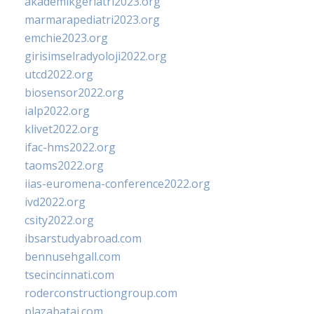
akademikgeriatri2023.org
marmarapediatri2023.org
emchie2023.org
girisimselradyoloji2022.org
utcd2022.org
biosensor2022.org
ialp2022.org
klivet2022.org
ifac-hms2022.org
taoms2022.org
iias-euromena-conference2022.org
ivd2022.org
csity2022.org
ibsarstudyabroad.com
bennusehgall.com
tsecincinnati.com
roderconstructiongroup.com
plazabatai.com