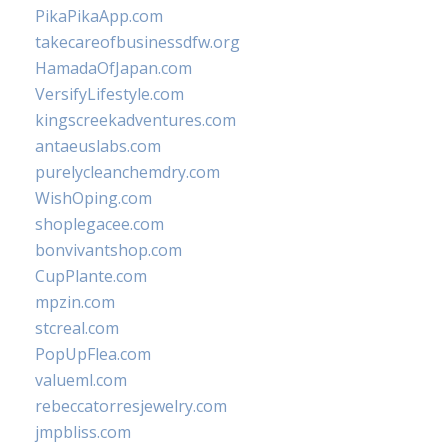
PikaPikaApp.com
takecareofbusinessdfw.org
HamadaOfJapan.com
VersifyLifestyle.com
kingscreekadventures.com
antaeuslabs.com
purelycleanchemdry.com
WishOping.com
shoplegacee.com
bonvivantshop.com
CupPlante.com
mpzin.com
stcreal.com
PopUpFlea.com
valueml.com
rebeccatorresjewelry.com
jmpbliss.com