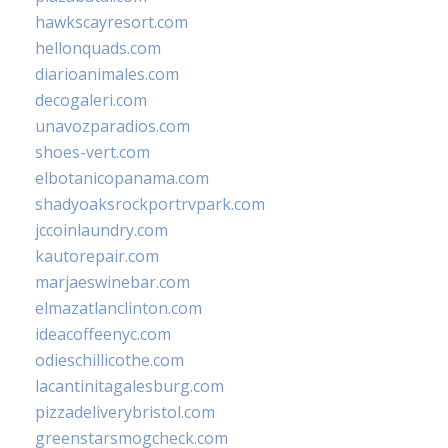
hawkscayresort.com
hellonquads.com
diarioanimales.com
decogaleri.com
unavozparadios.com
shoes-vert.com
elbotanicopanama.com
shadyoaksrockportrvpark.com
jccoinlaundry.com
kautorepair.com
marjaeswinebar.com
elmazatlanclinton.com
ideacoffeenyc.com
odieschillicothe.com
lacantinitagalesburg.com
pizzadeliverybristol.com
greenstarsmogcheck.com