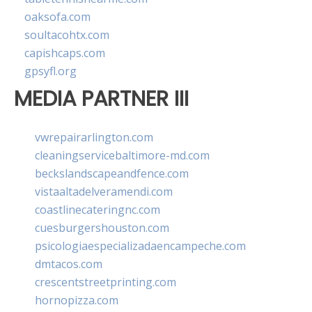
oaksofa.com
soultacohtx.com
capishcaps.com
gpsyfl.org
MEDIA PARTNER III
vwrepairarlington.com
cleaningservicebaltimore-md.com
beckslandscapeandfence.com
vistaaltadelveramendi.com
coastlinecateringnc.com
cuesburgershouston.com
psicologiaespecializadaencampeche.com
dmtacos.com
crescentstreetprinting.com
hornopizza.com