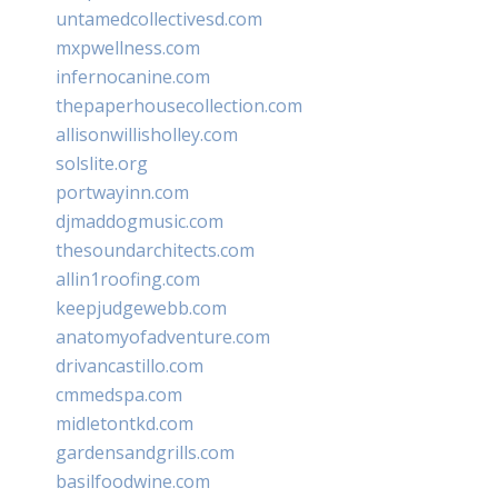
untamedcollectivesd.com
mxpwellness.com
infernocanine.com
thepaperhousecollection.com
allisonwillisholley.com
solslite.org
portwayinn.com
djmaddogmusic.com
thesoundarchitects.com
allin1roofing.com
keepjudgewebb.com
anatomyofadventure.com
drivancastillo.com
cmmedspa.com
midletontkd.com
gardensandgrills.com
basilfoodwine.com