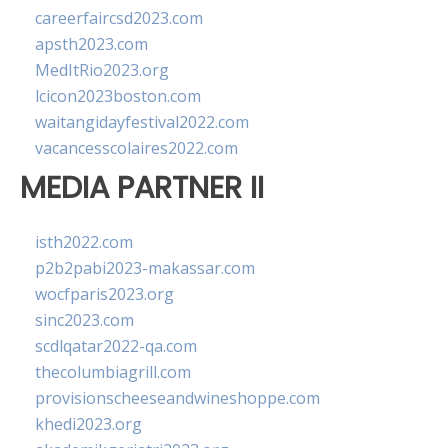
careerfaircsd2023.com
apsth2023.com
MedItRio2023.org
lcicon2023boston.com
waitangidayfestival2022.com
vacancesscolaires2022.com
MEDIA PARTNER II
isth2022.com
p2b2pabi2023-makassar.com
wocfparis2023.org
sinc2023.com
scdlqatar2022-qa.com
thecolumbiagrill.com
provisionscheeseandwineshoppe.com
khedi2023.org