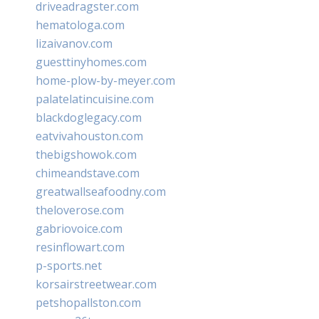
driveadragster.com
hematologa.com
lizaivanov.com
guesttinyhomes.com
home-plow-by-meyer.com
palatelatincuisine.com
blackdoglegacy.com
eatvivahouston.com
thebigshowok.com
chimeandstave.com
greatwallseafoodny.com
theloverose.com
gabriovoice.com
resinflowart.com
p-sports.net
korsairstreetwear.com
petshopallston.com