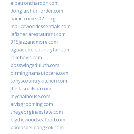
elpatronchardon.com
donglaishun-order.com
fiamc-rome2022.org
mariceworldessentials.com
lafisheriarestaurant.com
915jazzandmore.com
aguadulce-countryfair.com
jakehovis.com
bosswingsduluth.com
birminghamautocare.com
tonyscountrykitchen.com
jbellasnailspa.com
mychaihouse.com
alvisgrooming.com
thegeorginaestate.com
blythewoodseafood.com
paolosdelibangkok.com