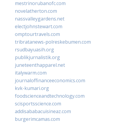
mestrinorubanofc.com
novelatherton.com
nassvalleygardens.net
electjohnstewart.com
omptourtravels.com
tribratanews-polreskebumen.com
rsudbayuasih.org
publikjurnalistik.org
juneteenthapparel.net
italywarm.com
journaloffinanceeconomics.com
kvk-kumari.org
foodscienceandtechnology.com
scisportsscience.com
addisababacuisineaz.com
burgerimcamas.com