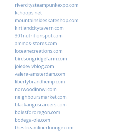
rivercitysteampunkexpo.com
kchoops.net
mountainsideskateshop.com
kirtlandcitytavern.com
301nutritionspot.com
ammos-stores.com
loceanecreations.com
birdsongridgefarm.com
joiedevivblog.com
valera-amsterdam.com
libertybrandhemp.com
norwoodinnwi.com
neighboursmarket.com
blackanguscareers.com
bolesfororegon.com
bodega-ole.com
thestreamlinerlounge.com