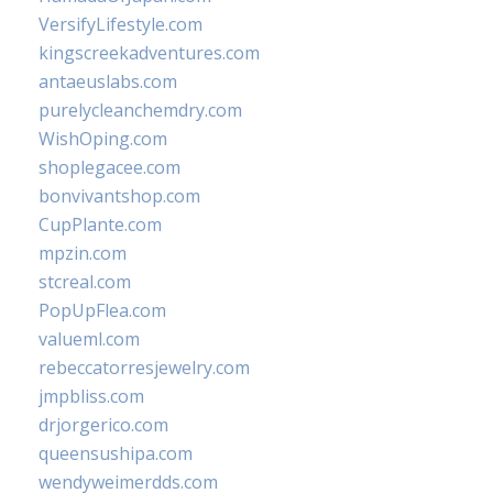
VersifyLifestyle.com
kingscreekadventures.com
antaeuslabs.com
purelycleanchemdry.com
WishOping.com
shoplegacee.com
bonvivantshop.com
CupPlante.com
mpzin.com
stcreal.com
PopUpFlea.com
valueml.com
rebeccatorresjewelry.com
jmpbliss.com
drjorgerico.com
queensushipa.com
wendyweimerdds.com