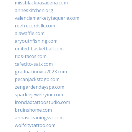
missblackpasadena.com
anneskitchen.org
valenciamarketytaqueria.com
reefrecordsllc.com
alawaffle.com
aryouthfishing.com
united-basketball.com
tios-tacos.com
cafecito-satx.com
graduacionviu2023.com
pecanjackstogo.com
zengardendayspa.com
sparklejewelryinc.com
ironcladtattoostudio.com
bruinshome.com
annascleaningsvc.com
wolfcitytattoo.com