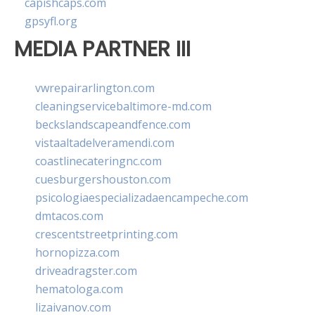
capishcaps.com
gpsyfl.org
MEDIA PARTNER III
vwrepairarlington.com
cleaningservicebaltimore-md.com
beckslandscapeandfence.com
vistaaltadelveramendi.com
coastlinecateringnc.com
cuesburgershouston.com
psicologiaespecializadaencampeche.com
dmtacos.com
crescentstreetprinting.com
hornopizza.com
driveadragster.com
hematologa.com
lizaivanov.com