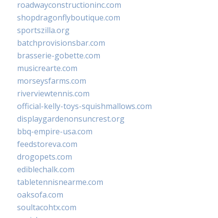
roadwayconstructioninc.com
shopdragonflyboutique.com
sportszilla.org
batchprovisionsbar.com
brasserie-gobette.com
musicrearte.com
morseysfarms.com
riverviewtennis.com
official-kelly-toys-squishmallows.com
displaygardenonsuncrest.org
bbq-empire-usa.com
feedstoreva.com
drogopets.com
ediblechalk.com
tabletennisnearme.com
oaksofa.com
soultacohtx.com