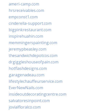
ameri-camp.com
hrsreceivables.com
empconst1.com
cinderella-support.com
bigpinkrestaurant.com
inspirehuahin.com
memmingerspainting.com
jeremypbeasley.com
thesandwichdepotcos.com
drgiggleshouseofpain.com
hotflashdesigns.com
garagenadeau.com
lifestylechauffeurservice.com
EverNewNails.com
insideoutdecoratingcentre.com
salvatoresinpoint.com
jovialfloralco.com