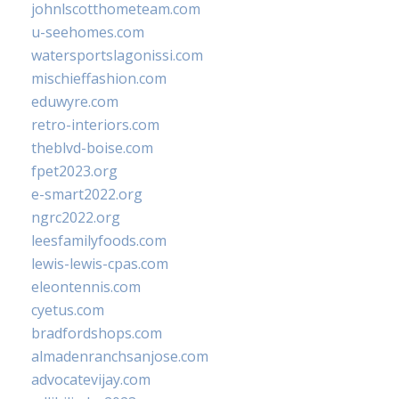
johnlscotthometeam.com
u-seehomes.com
watersportslagonissi.com
mischieffashion.com
eduwyre.com
retro-interiors.com
theblvd-boise.com
fpet2023.org
e-smart2022.org
ngrc2022.org
leesfamilyfoods.com
lewis-lewis-cpas.com
eleontennis.com
cyetus.com
bradfordshops.com
almadenranchsanjose.com
advocatevijay.com