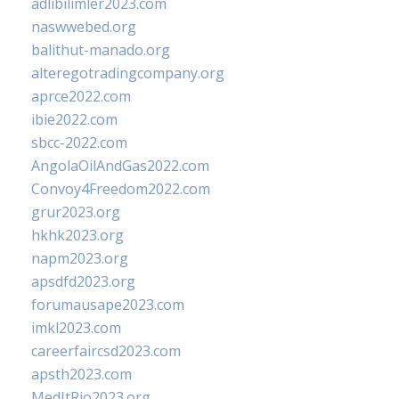
adlibilimler2023.com
naswwebed.org
balithut-manado.org
alteregotradingcompany.org
aprce2022.com
ibie2022.com
sbcc-2022.com
AngolaOilAndGas2022.com
Convoy4Freedom2022.com
grur2023.org
hkhk2023.org
napm2023.org
apsdfd2023.org
forumausape2023.com
imkl2023.com
careerfaircsd2023.com
apsth2023.com
MedItRio2023.org