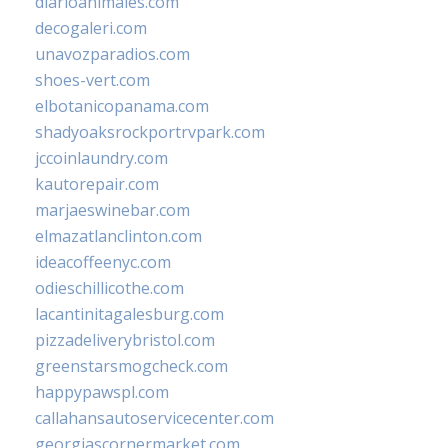
diarioanimales.com
decogaleri.com
unavozparadios.com
shoes-vert.com
elbotanicopanama.com
shadyoaksrockportrvpark.com
jccoinlaundry.com
kautorepair.com
marjaeswinebar.com
elmazatlanclinton.com
ideacoffeenyc.com
odieschillicothe.com
lacantinitagalesburg.com
pizzadeliverybristol.com
greenstarsmogcheck.com
happypawspl.com
callahansautoservicecenter.com
georgiascornermarket.com