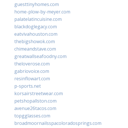
guesttinyhomes.com
home-plow-by-meyer.com
palatelatincuisine.com
blackdoglegacy.com
eatvivahouston.com
thebigshowok.com
chimeandstave.com
greatwallseafoodny.com
theloverose.com
gabriovoice.com
resinflowart.com
p-sports.net
korsairstreetwear.com
petshopallston.com
avenue26tacos.com
topgglasses.com
broadmoornailsspacoloradosprings.com