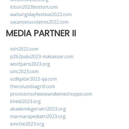
lcicon2023boston.com
waitangidayfestival2022.com
vacancesscolaires2022.com
MEDIA PARTNER II
isth2022.com
p2b2pabi2023-makassar.com
wocfparis2023.org
sinc2023.com
scdlqatar2022-qa.com
thecolumbiagrill.com
provisionscheeseandwineshoppe.com
khedi2023.org
akademikgeriatri2023.org
marmarapediatri2023.org
emchie2023.org