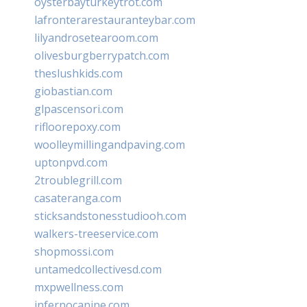
oysterbayturkeytrot.com
lafronterarestauranteybar.com
lilyandrosetearoom.com
olivesburgberrypatch.com
theslushkids.com
giobastian.com
glpascensori.com
rifloorepoxy.com
woolleymillingandpaving.com
uptonpvd.com
2troublegrill.com
casateranga.com
sticksandstonesstudiooh.com
walkers-treeservice.com
shopmossi.com
untamedcollectivesd.com
mxpwellness.com
infernocanine.com