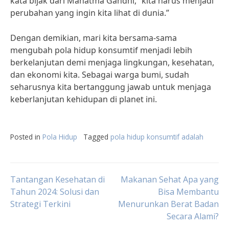
kata bijak dari Mahatma Gandhi, “kita harus menjadi
perubahan yang ingin kita lihat di dunia.”
Dengan demikian, mari kita bersama-sama
mengubah pola hidup konsumtif menjadi lebih
berkelanjutan demi menjaga lingkungan, kesehatan,
dan ekonomi kita. Sebagai warga bumi, sudah
seharusnya kita bertanggung jawab untuk menjaga
keberlanjutan kehidupan di planet ini.
Posted in
Pola Hidup
Tagged
pola hidup konsumtif adalah
Post
Tantangan Kesehatan di
Makanan Sehat Apa yang
Tahun 2024: Solusi dan
Bisa Membantu
Strategi Terkini
Menurunkan Berat Badan
navigation
Secara Alami?