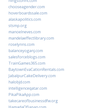
hingstonnt.com
chooseagender.com
hoverboardssale.com
alaskapolitics.com
stsmp.org
manoelneves.com
mandelaeffectlibrary.com
roselynns.com
balanceyoganj.com
salesforceblogs.com
TrainGames365.com
BaytownEvaCationRentals.com
JabalpurCakeDelivery.com
halobjd.com
intelligenceqatar.com
PikaPikaApp.com
takecareofbusinessdfw.org
HamadaOfJapan.com