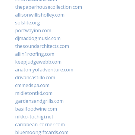
thepaperhousecollection.com
allisonwillisholley.com
solslite.org
portwayinn.com
djmaddogmusic.com
thesoundarchitects.com
allin1roofing.com
keepjudgewebb.com
anatomyofadventure.com
drivancastillo.com
cmmedspa.com
midletontkd.com
gardensandgrills.com
basilfoodwine.com
nikko-tochigi.net
caribbean-corner.com
bluemoongiftcards.com