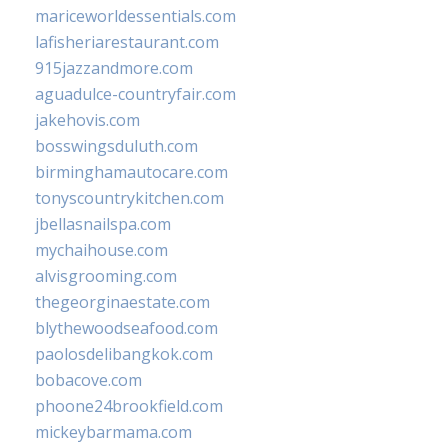
mariceworldessentials.com
lafisheriarestaurant.com
915jazzandmore.com
aguadulce-countryfair.com
jakehovis.com
bosswingsduluth.com
birminghamautocare.com
tonyscountrykitchen.com
jbellasnailspa.com
mychaihouse.com
alvisgrooming.com
thegeorginaestate.com
blythewoodseafood.com
paolosdelibangkok.com
bobacove.com
phoone24brookfield.com
mickeybarmama.com