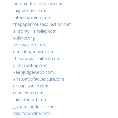
untamedcollectivesd.com
mxpwellness.com
infernocanine.com
thepaperhousecollection.com
allisonwillisholley.com
solslite.org
portwayinn.com
djmaddogmusic.com
thesoundarchitects.com
allin1roofing.com
keepjudgewebb.com
anatomyofadventure.com
drivancastillo.com
cmmedspa.com
midletontkd.com
gardensandgrills.com
basilfoodwine.com