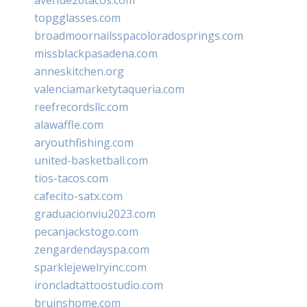
topgglasses.com
broadmoornailsspacoloradosprings.com
missblackpasadena.com
anneskitchen.org
valenciamarketytaqueria.com
reefrecordsllc.com
alawaffle.com
aryouthfishing.com
united-basketball.com
tios-tacos.com
cafecito-satx.com
graduacionviu2023.com
pecanjackstogo.com
zengardendayspa.com
sparklejewelryinc.com
ironcladtattoostudio.com
bruinshome.com