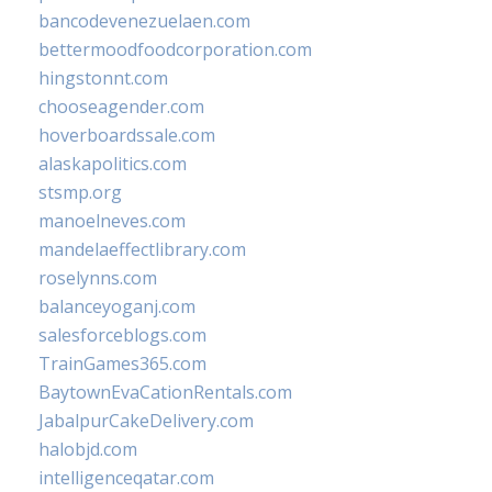
bancodevenezuelaen.com
bettermoodfoodcorporation.com
hingstonnt.com
chooseagender.com
hoverboardssale.com
alaskapolitics.com
stsmp.org
manoelneves.com
mandelaeffectlibrary.com
roselynns.com
balanceyoganj.com
salesforceblogs.com
TrainGames365.com
BaytownEvaCationRentals.com
JabalpurCakeDelivery.com
halobjd.com
intelligenceqatar.com