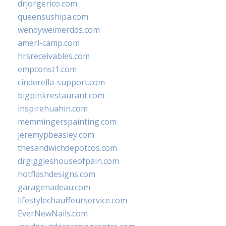
drjorgerico.com
queensushipa.com
wendyweimerdds.com
ameri-camp.com
hrsreceivables.com
empconst1.com
cinderella-support.com
bigpinkrestaurant.com
inspirehuahin.com
memmingerspainting.com
jeremypbeasley.com
thesandwichdepotcos.com
drgiggleshouseofpain.com
hotflashdesigns.com
garagenadeau.com
lifestylechauffeurservice.com
EverNewNails.com