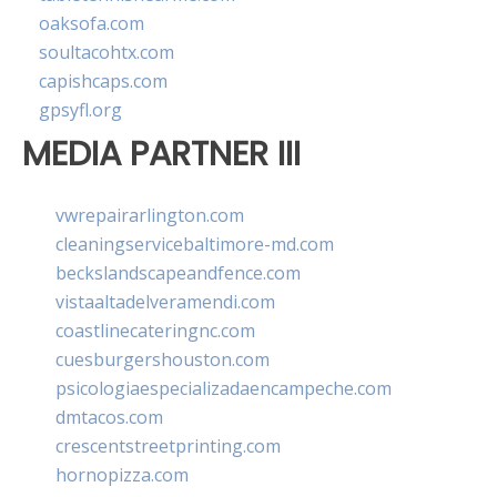
oaksofa.com
soultacohtx.com
capishcaps.com
gpsyfl.org
MEDIA PARTNER III
vwrepairarlington.com
cleaningservicebaltimore-md.com
beckslandscapeandfence.com
vistaaltadelveramendi.com
coastlinecateringnc.com
cuesburgershouston.com
psicologiaespecializadaencampeche.com
dmtacos.com
crescentstreetprinting.com
hornopizza.com