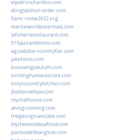
elpatronchardon.com
donglaishun-order.com
fiamc-rome2022.org
mariceworldessentials.com
lafisheriarestaurant.com
915jazzandmore.com
aguadulce-countryfair.com
jakehovis.com
bosswingsduluth.com
birminghamautocare.com
tonyscountrykitchen.com
jbellasnailspa.com
mychaihouse.com
alvisgrooming.com
thegeorginaestate.com
blythewoodseafood.com
paolosdelibangkok.com