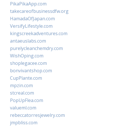
PikaPikaApp.com
takecareofbusinessdfw.org
HamadaOfJapan.com
VersifyLifestyle.com
kingscreekadventures.com
antaeuslabs.com
purelycleanchemdry.com
WishOping.com
shoplegacee.com
bonvivantshop.com
CupPlante.com
mpzin.com
stcreal.com
PopUpFlea.com
valueml.com
rebeccatorresjewelry.com
jmpbliss.com