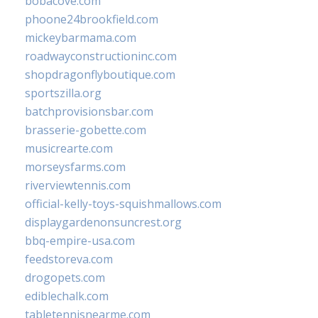
bobacove.com
phoone24brookfield.com
mickeybarmama.com
roadwayconstructioninc.com
shopdragonflyboutique.com
sportszilla.org
batchprovisionsbar.com
brasserie-gobette.com
musicrearte.com
morseysfarms.com
riverviewtennis.com
official-kelly-toys-squishmallows.com
displaygardenonsuncrest.org
bbq-empire-usa.com
feedstoreva.com
drogopets.com
ediblechalk.com
tabletennisnearme.com