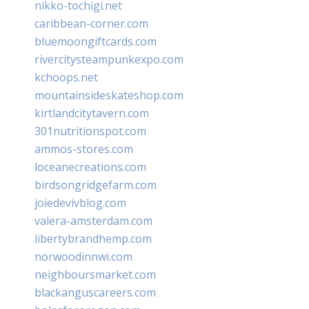
nikko-tochigi.net
caribbean-corner.com
bluemoongiftcards.com
rivercitysteampunkexpo.com
kchoops.net
mountainsideskateshop.com
kirtlandcitytavern.com
301nutritionspot.com
ammos-stores.com
loceanecreations.com
birdsongridgefarm.com
joiedevivblog.com
valera-amsterdam.com
libertybrandhemp.com
norwoodinnwi.com
neighboursmarket.com
blackanguscareers.com