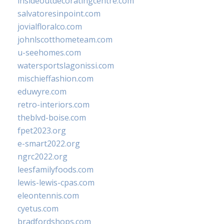
insideoutdecoratingcentre.com
salvatoresinpoint.com
jovialfloralco.com
johnlscotthometeam.com
u-seehomes.com
watersportslagonissi.com
mischieffashion.com
eduwyre.com
retro-interiors.com
theblvd-boise.com
fpet2023.org
e-smart2022.org
ngrc2022.org
leesfamilyfoods.com
lewis-lewis-cpas.com
eleontennis.com
cyetus.com
bradfordshops.com