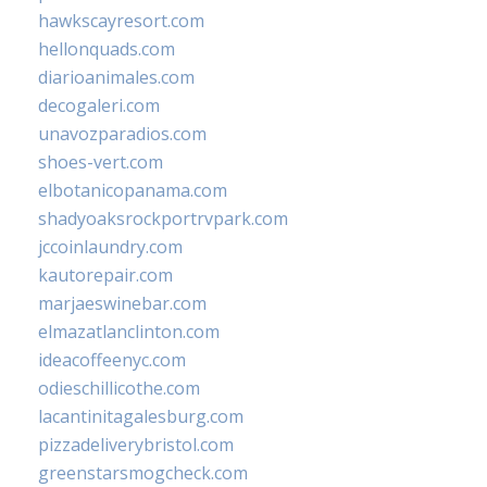
hawkscayresort.com
hellonquads.com
diarioanimales.com
decogaleri.com
unavozparadios.com
shoes-vert.com
elbotanicopanama.com
shadyoaksrockportrvpark.com
jccoinlaundry.com
kautorepair.com
marjaeswinebar.com
elmazatlanclinton.com
ideacoffeenyc.com
odieschillicothe.com
lacantinitagalesburg.com
pizzadeliverybristol.com
greenstarsmogcheck.com