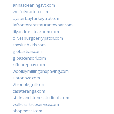
annascleaningsvc.com
wolfcitytattoo.com
oysterbayturkeytrot.com
lafronterarestauranteybar.com
lilyandrosetearoom.com
olivesburgberrypatch.com
theslushkids.com
giobastian.com
glpascensori.com
rifloorepoxy.com
woolleymillingandpaving.com
uptonpvd.com
2troublegrill.com
casateranga.com
sticksandstonesstudiooh.com
walkers-treeservice.com
shopmossi.com