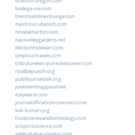
bolesfororegon.com
bodega-ole.com
thestreamlinerlounge.com
mestrinorubanofc.com
novelatherton.com
nassvalleygardens.net
electjohnstewart.com
omptourtravels.com
tribratanews-polreskebumen.com
rsudbayuasih.org
publikjurnalistik.org
juneteenthapparel.net
italywarm.com
journaloffinanceeconomics.com
kvk-kumari.org
foodscienceandtechnology.com
scisportsscience.com
addisababacuisineaz.com