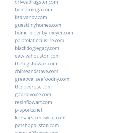
driveadragster.com
hematologa.com
lizaivanov.com
guesttinyhomes.com
home-plow-by-meyer.com
palatelatincuisine.com
blackdoglegacy.com
eatvivahouston.com
thebigshowok.com
chimeandstave.com
greatwallseafoodny.com
theloverose.com
gabriovoice.com
resinflowart.com
p-sports.net
korsairstreetwear.com
petshopallston.com
avenue26tacos.com