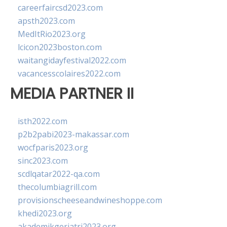
careerfaircsd2023.com
apsth2023.com
MedItRio2023.org
lcicon2023boston.com
waitangidayfestival2022.com
vacancesscolaires2022.com
MEDIA PARTNER II
isth2022.com
p2b2pabi2023-makassar.com
wocfparis2023.org
sinc2023.com
scdlqatar2022-qa.com
thecolumbiagrill.com
provisionscheeseandwineshoppe.com
khedi2023.org
akademikgeriatri2023.org