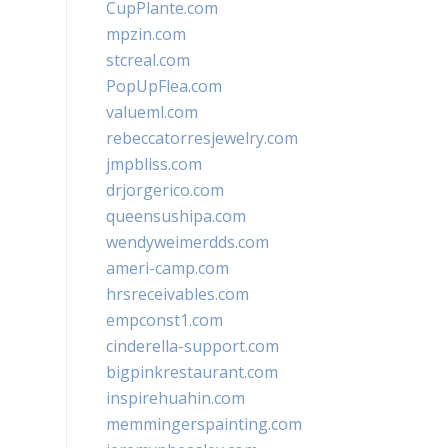
CupPlante.com
mpzin.com
stcreal.com
PopUpFlea.com
valueml.com
rebeccatorresjewelry.com
jmpbliss.com
drjorgerico.com
queensushipa.com
wendyweimerdds.com
ameri-camp.com
hrsreceivables.com
empconst1.com
cinderella-support.com
bigpinkrestaurant.com
inspirehuahin.com
memmingerspainting.com