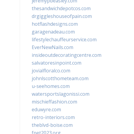
jeremypbeasley.com
thesandwichdepotcos.com
drgiggleshouseofpain.com
hotflashdesigns.com
garagenadeau.com
lifestylechauffeurservice.com
EverNewNails.com
insideoutdecoratingcentre.com
salvatoresinpoint.com
jovialfloralco.com
johnlscotthometeam.com
u-seehomes.com
watersportslagonissi.com
mischieffashion.com
eduwyre.com
retro-interiors.com
theblvd-boise.com
fpet2023.org