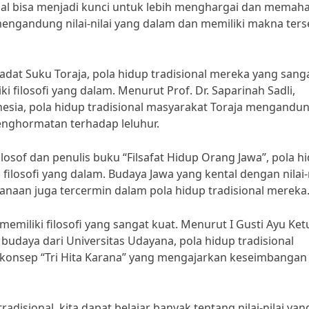
ional bisa menjadi kunci untuk lebih menghargai dan memah
 mengandung nilai-nilai yang dalam dan memiliki makna ters
dat Suku Toraja, pola hidup tradisional mereka yang sang
i filosofi yang dalam. Menurut Prof. Dr. Saparinah Sadli,
onesia, pola hidup tradisional masyarakat Toraja mengandu
penghormatan terhadap leluhur.
of dan penulis buku “Filsafat Hidup Orang Jawa”, pola h
ilosofi yang dalam. Budaya Jawa yang kental dengan nilai-n
anaan juga tercermin dalam pola hidup tradisional mereka
memiliki filosofi yang sangat kuat. Menurut I Gusti Ayu Ket
udaya dari Universitas Udayana, pola hidup tradisional
 konsep “Tri Hita Karana” yang mengajarkan keseimbangan
adisional, kita dapat belajar banyak tentang nilai-nilai yan