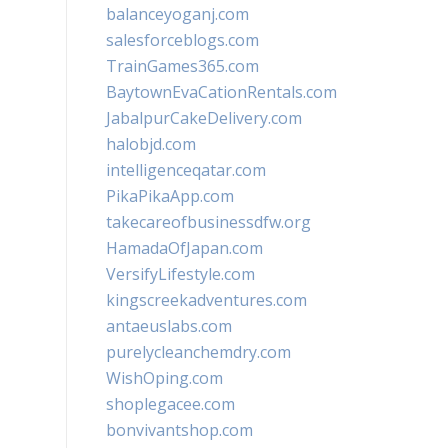
balanceyoganj.com
salesforceblogs.com
TrainGames365.com
BaytownEvaCationRentals.com
JabalpurCakeDelivery.com
halobjd.com
intelligenceqatar.com
PikaPikaApp.com
takecareofbusinessdfw.org
HamadaOfJapan.com
VersifyLifestyle.com
kingscreekadventures.com
antaeuslabs.com
purelycleanchemdry.com
WishOping.com
shoplegacee.com
bonvivantshop.com