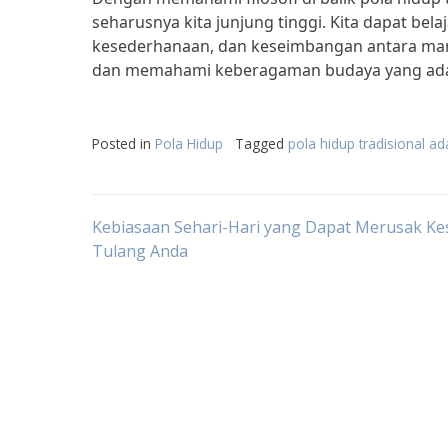
seharusnya kita junjung tinggi. Kita dapat be
kesederhanaan, dan keseimbangan antara manus
dan memahami keberagaman budaya yang ada 
Posted in
Pola Hidup
Tagged
pola hidup tradisional ad
Post
Kebiasaan Sehari-Hari yang Dapat Merusak K
Tulang Anda
navigation