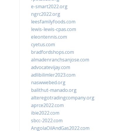
e-smart2022.org
ngrc2022.org
leesfamilyfoods.com
lewis-lewis-cpas.com
eleontennis.com
cyetus.com
bradfordshops.com
almadenranchsanjose.com
advocatevijay.com
adlibilimler2023.com
naswwebed.org
balithut-manado.org
alteregotradingcompany.org
aprce2022.com
ibie2022.com
sbcc-2022.com
AngolaOilAndGas2022.com