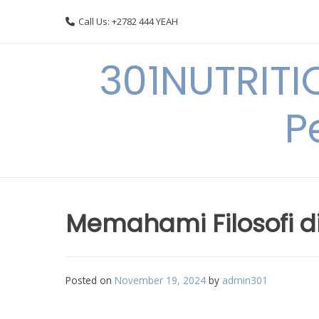
Skip
Call Us: +2782 444 YEAH
to
content
301NUTRITI
P
Memahami Filosofi di
Posted on
November 19, 2024
by
admin301