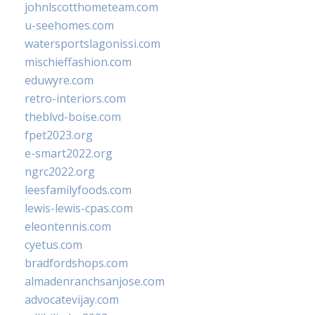
johnlscotthometeam.com
u-seehomes.com
watersportslagonissi.com
mischieffashion.com
eduwyre.com
retro-interiors.com
theblvd-boise.com
fpet2023.org
e-smart2022.org
ngrc2022.org
leesfamilyfoods.com
lewis-lewis-cpas.com
eleontennis.com
cyetus.com
bradfordshops.com
almadenranchsanjose.com
advocatevijay.com