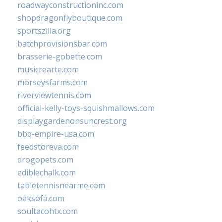
roadwayconstructioninc.com
shopdragonflyboutique.com
sportszilla.org
batchprovisionsbar.com
brasserie-gobette.com
musicrearte.com
morseysfarms.com
riverviewtennis.com
official-kelly-toys-squishmallows.com
displaygardenonsuncrest.org
bbq-empire-usa.com
feedstoreva.com
drogopets.com
ediblechalk.com
tabletennisnearme.com
oaksofa.com
soultacohtx.com