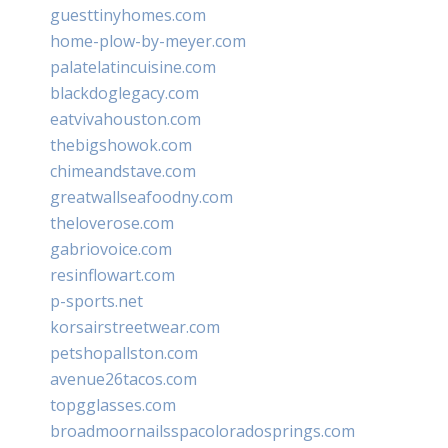
guesttinyhomes.com
home-plow-by-meyer.com
palatelatincuisine.com
blackdoglegacy.com
eatvivahouston.com
thebigshowok.com
chimeandstave.com
greatwallseafoodny.com
theloverose.com
gabriovoice.com
resinflowart.com
p-sports.net
korsairstreetwear.com
petshopallston.com
avenue26tacos.com
topgglasses.com
broadmoornailsspacoloradosprings.com