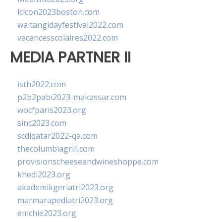
lcicon2023boston.com
waitangidayfestival2022.com
vacancesscolaires2022.com
MEDIA PARTNER II
isth2022.com
p2b2pabi2023-makassar.com
wocfparis2023.org
sinc2023.com
scdlqatar2022-qa.com
thecolumbiagrill.com
provisionscheeseandwineshoppe.com
khedi2023.org
akademikgeriatri2023.org
marmarapediatri2023.org
emchie2023.org