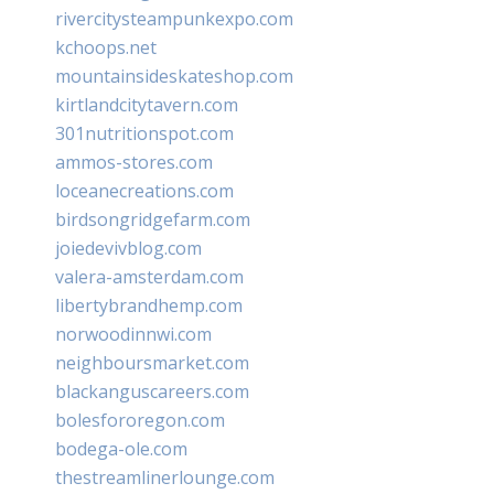
rivercitysteampunkexpo.com
kchoops.net
mountainsideskateshop.com
kirtlandcitytavern.com
301nutritionspot.com
ammos-stores.com
loceanecreations.com
birdsongridgefarm.com
joiedevivblog.com
valera-amsterdam.com
libertybrandhemp.com
norwoodinnwi.com
neighboursmarket.com
blackanguscareers.com
bolesfororegon.com
bodega-ole.com
thestreamlinerlounge.com