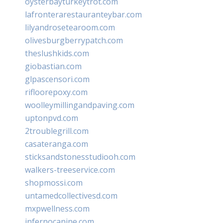
oysterbayturkeytrot.com
lafronterarestauranteybar.com
lilyandrosetearoom.com
olivesburgberrypatch.com
theslushkids.com
giobastian.com
glpascensori.com
rifloorepoxy.com
woolleymillingandpaving.com
uptonpvd.com
2troublegrill.com
casateranga.com
sticksandstonesstudiooh.com
walkers-treeservice.com
shopmossi.com
untamedcollectivesd.com
mxpwellness.com
infernocanine.com