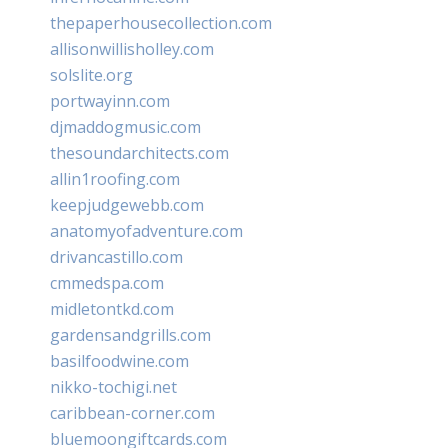
thepaperhousecollection.com
allisonwillisholley.com
solslite.org
portwayinn.com
djmaddogmusic.com
thesoundarchitects.com
allin1roofing.com
keepjudgewebb.com
anatomyofadventure.com
drivancastillo.com
cmmedspa.com
midletontkd.com
gardensandgrills.com
basilfoodwine.com
nikko-tochigi.net
caribbean-corner.com
bluemoongiftcards.com