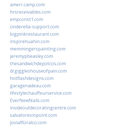
ameri-camp.com
hrsreceivables.com
empconst1.com
cinderella-support.com
bigpinkrestaurant.com
inspirehuahin.com
memmingerspainting.com
jeremypbeasley.com
thesandwichdepotcos.com
drgiggleshouseofpain.com
hotflashdesigns.com
garagenadeau.com
lifestylechauffeurservice.com
EverNewNails.com
insideoutdecoratingcentre.com
salvatoresinpoint.com
jovialfloralco.com