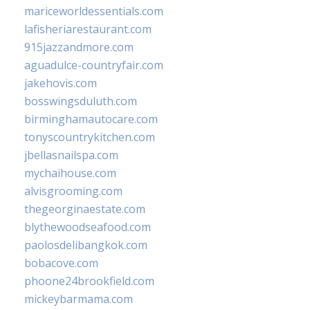
mariceworldessentials.com
lafisheriarestaurant.com
915jazzandmore.com
aguadulce-countryfair.com
jakehovis.com
bosswingsduluth.com
birminghamautocare.com
tonyscountrykitchen.com
jbellasnailspa.com
mychaihouse.com
alvisgrooming.com
thegeorginaestate.com
blythewoodseafood.com
paolosdelibangkok.com
bobacove.com
phoone24brookfield.com
mickeybarmama.com