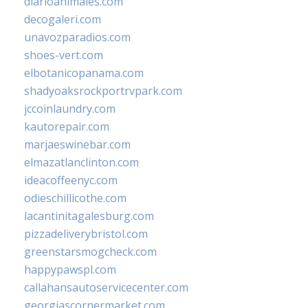
diarioanimales.com
decogaleri.com
unavozparadios.com
shoes-vert.com
elbotanicopanama.com
shadyoaksrockportrvpark.com
jccoinlaundry.com
kautorepair.com
marjaeswinebar.com
elmazatlanclinton.com
ideacoffeenyc.com
odieschillicothe.com
lacantinitagalesburg.com
pizzadeliverybristol.com
greenstarsmogcheck.com
happypawspl.com
callahansautoservicecenter.com
georgiascornermarket.com