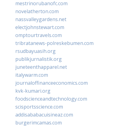
mestrinorubanofc.com
novelatherton.com
nassvalleygardens.net
electjohnstewart.com
omptourtravels.com
tribratanews-polreskebumen.com
rsudbayuasih.org
publikjurnalistik.org
juneteenthapparel.net
italywarm.com
journaloffinanceeconomics.com
kvk-kumari.org
foodscienceandtechnology.com
scisportsscience.com
addisababacuisineaz.com
burgerimcamas.com