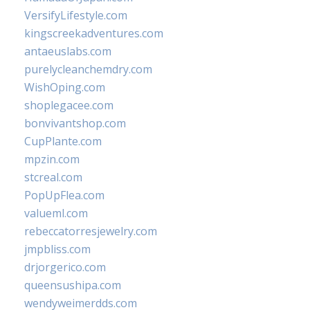
VersifyLifestyle.com
kingscreekadventures.com
antaeuslabs.com
purelycleanchemdry.com
WishOping.com
shoplegacee.com
bonvivantshop.com
CupPlante.com
mpzin.com
stcreal.com
PopUpFlea.com
valueml.com
rebeccatorresjewelry.com
jmpbliss.com
drjorgerico.com
queensushipa.com
wendyweimerdds.com