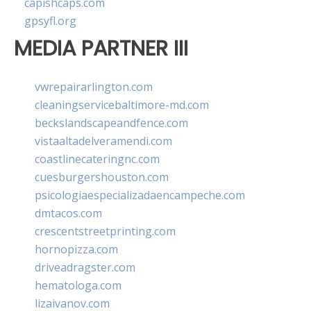
capishcaps.com
gpsyfl.org
MEDIA PARTNER III
vwrepairarlington.com
cleaningservicebaltimore-md.com
beckslandscapeandfence.com
vistaaltadelveramendi.com
coastlinecateringnc.com
cuesburgershouston.com
psicologiaespecializadaencampeche.com
dmtacos.com
crescentstreetprinting.com
hornopizza.com
driveadragster.com
hematologa.com
lizaivanov.com