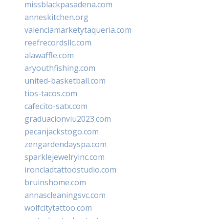
missblackpasadena.com
anneskitchen.org
valenciamarketytaqueria.com
reefrecordsllc.com
alawaffle.com
aryouthfishing.com
united-basketball.com
tios-tacos.com
cafecito-satx.com
graduacionviu2023.com
pecanjackstogo.com
zengardendayspa.com
sparklejewelryinc.com
ironcladtattoostudio.com
bruinshome.com
annascleaningsvc.com
wolfcitytattoo.com