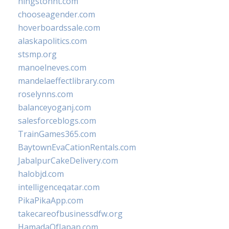
hingstonnt.com
chooseagender.com
hoverboardssale.com
alaskapolitics.com
stsmp.org
manoelneves.com
mandelaeffectlibrary.com
roselynns.com
balanceyoganj.com
salesforceblogs.com
TrainGames365.com
BaytownEvaCationRentals.com
JabalpurCakeDelivery.com
halobjd.com
intelligenceqatar.com
PikaPikaApp.com
takecareofbusinessdfw.org
HamadaOfJapan.com