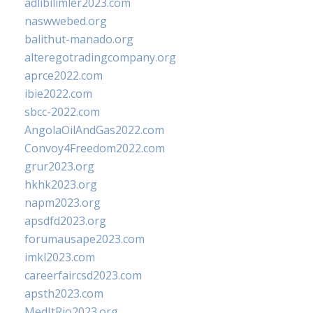
adlibilimler2023.com
naswwebed.org
balithut-manado.org
alteregotradingcompany.org
aprce2022.com
ibie2022.com
sbcc-2022.com
AngolaOilAndGas2022.com
Convoy4Freedom2022.com
grur2023.org
hkhk2023.org
napm2023.org
apsdfd2023.org
forumausape2023.com
imkl2023.com
careerfaircsd2023.com
apsth2023.com
MedItRio2023.org