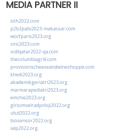
MEDIA PARTNER II
isth2022.com
p2b2pabi2023-makassar.com
wocfparis2023.org
sinc2023.com
scdlqatar2022-qa.com
thecolumbiagrill.com
provisionscheeseandwineshoppe.com
khedi2023.org
akademikgeriatri2023.org
marmarapediatri2023.org
emchie2023.org
girisimselradyoloji2022.org
utcd2022.org
biosensor2022.org
ialp2022.org