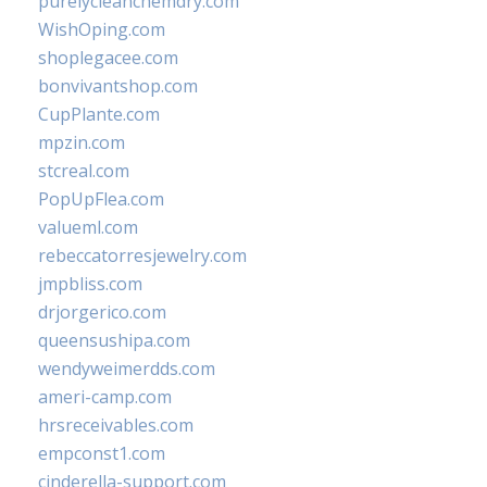
purelycleanchemdry.com
WishOping.com
shoplegacee.com
bonvivantshop.com
CupPlante.com
mpzin.com
stcreal.com
PopUpFlea.com
valueml.com
rebeccatorresjewelry.com
jmpbliss.com
drjorgerico.com
queensushipa.com
wendyweimerdds.com
ameri-camp.com
hrsreceivables.com
empconst1.com
cinderella-support.com