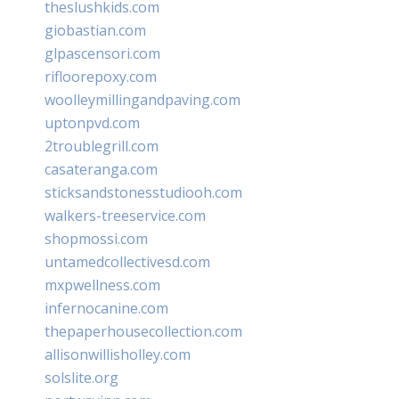
theslushkids.com
giobastian.com
glpascensori.com
rifloorepoxy.com
woolleymillingandpaving.com
uptonpvd.com
2troublegrill.com
casateranga.com
sticksandstonesstudiooh.com
walkers-treeservice.com
shopmossi.com
untamedcollectivesd.com
mxpwellness.com
infernocanine.com
thepaperhousecollection.com
allisonwillisholley.com
solslite.org