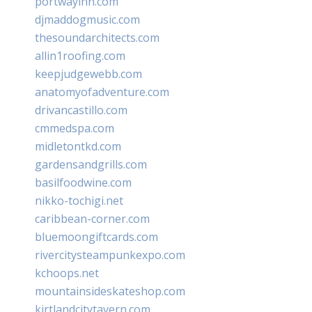
portwayinn.com
djmaddogmusic.com
thesoundarchitects.com
allin1roofing.com
keepjudgewebb.com
anatomyofadventure.com
drivancastillo.com
cmmedspa.com
midletontkd.com
gardensandgrills.com
basilfoodwine.com
nikko-tochigi.net
caribbean-corner.com
bluemoongiftcards.com
rivercitysteampunkexpo.com
kchoops.net
mountainsideskateshop.com
kirtlandcitytavern.com