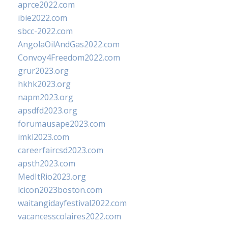
aprce2022.com
ibie2022.com
sbcc-2022.com
AngolaOilAndGas2022.com
Convoy4Freedom2022.com
grur2023.org
hkhk2023.org
napm2023.org
apsdfd2023.org
forumausape2023.com
imkl2023.com
careerfaircsd2023.com
apsth2023.com
MedItRio2023.org
lcicon2023boston.com
waitangidayfestival2022.com
vacancesscolaires2022.com