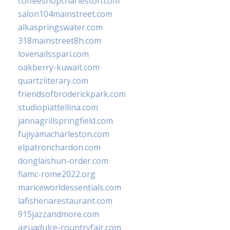
coffeeshopcharleston.com
salon104mainstreet.com
alkaspringswater.com
318mainstreet8h.com
lovenailsspari.com
oakberry-kuwait.com
quartzliterary.com
friendsofbroderickpark.com
studiopiattellina.com
jannagrillspringfield.com
fujiyamacharleston.com
elpatronchardon.com
donglaishun-order.com
fiamc-rome2022.org
mariceworldessentials.com
lafisheriarestaurant.com
915jazzandmore.com
aguadulce-countryfair.com