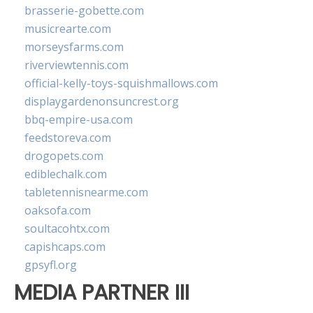
brasserie-gobette.com
musicrearte.com
morseysfarms.com
riverviewtennis.com
official-kelly-toys-squishmallows.com
displaygardenonsuncrest.org
bbq-empire-usa.com
feedstoreva.com
drogopets.com
ediblechalk.com
tabletennisnearme.com
oaksofa.com
soultacohtx.com
capishcaps.com
gpsyfl.org
MEDIA PARTNER III