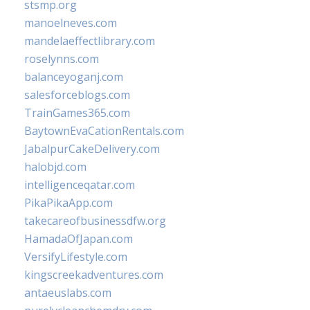
stsmp.org
manoelneves.com
mandelaeffectlibrary.com
roselynns.com
balanceyoganj.com
salesforceblogs.com
TrainGames365.com
BaytownEvaCationRentals.com
JabalpurCakeDelivery.com
halobjd.com
intelligenceqatar.com
PikaPikaApp.com
takecareofbusinessdfw.org
HamadaOfJapan.com
VersifyLifestyle.com
kingscreekadventures.com
antaeuslabs.com