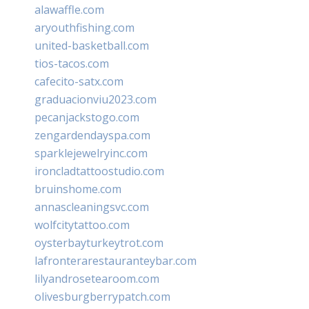
alawaffle.com
aryouthfishing.com
united-basketball.com
tios-tacos.com
cafecito-satx.com
graduacionviu2023.com
pecanjackstogo.com
zengardendayspa.com
sparklejewelryinc.com
ironcladtattoostudio.com
bruinshome.com
annascleaningsvc.com
wolfcitytattoo.com
oysterbayturkeytrot.com
lafronterarestauranteybar.com
lilyandrosetearoom.com
olivesburgberrypatch.com