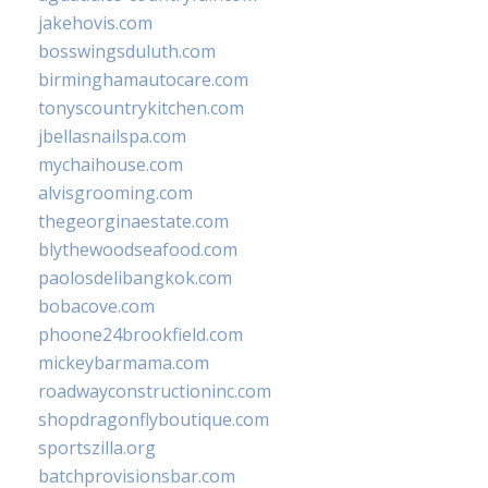
jakehovis.com
bosswingsduluth.com
birminghamautocare.com
tonyscountrykitchen.com
jbellasnailspa.com
mychaihouse.com
alvisgrooming.com
thegeorginaestate.com
blythewoodseafood.com
paolosdelibangkok.com
bobacove.com
phoone24brookfield.com
mickeybarmama.com
roadwayconstructioninc.com
shopdragonflyboutique.com
sportszilla.org
batchprovisionsbar.com