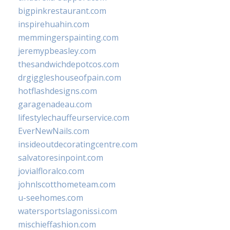
bigpinkrestaurant.com
inspirehuahin.com
memmingerspainting.com
jeremypbeasley.com
thesandwichdepotcos.com
drgiggleshouseofpain.com
hotflashdesigns.com
garagenadeau.com
lifestylechauffeurservice.com
EverNewNails.com
insideoutdecoratingcentre.com
salvatoresinpoint.com
jovialfloralco.com
johnlscotthometeam.com
u-seehomes.com
watersportslagonissi.com
mischieffashion.com