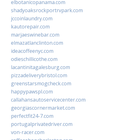
elbotanicopanama.com
shadyoaksrockportrvpark.com
jccoinlaundry.com
kautorepair.com
marjaeswinebar.com
elmazatlanclinton.com
ideacoffeenyc.com
odieschillicothe.com
lacantinitagalesburg.com
pizzadeliverybristol.com
greenstarsmogcheck.com
happypawspl.com
callahansautoservicecenter.com
georgiascornermarket.com
perfectfit24-7.com
portugalprivatedriver.com
von-racer.com