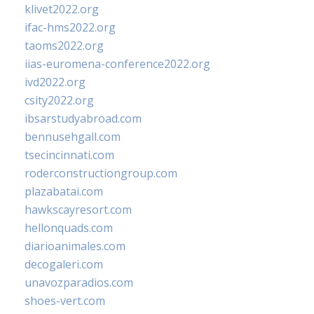
klivet2022.org
ifac-hms2022.org
taoms2022.org
iias-euromena-conference2022.org
ivd2022.org
csity2022.org
ibsarstudyabroad.com
bennusehgall.com
tsecincinnati.com
roderconstructiongroup.com
plazabatai.com
hawkscayresort.com
hellonquads.com
diarioanimales.com
decogaleri.com
unavozparadios.com
shoes-vert.com