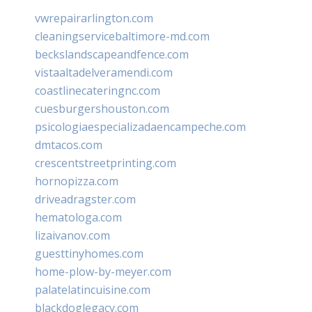
vwrepairarlington.com
cleaningservicebaltimore-md.com
beckslandscapeandfence.com
vistaaltadelveramendi.com
coastlinecateringnc.com
cuesburgershouston.com
psicologiaespecializadaencampeche.com
dmtacos.com
crescentstreetprinting.com
hornopizza.com
driveadragster.com
hematologa.com
lizaivanov.com
guesttinyhomes.com
home-plow-by-meyer.com
palatelatincuisine.com
blackdoglegacy.com