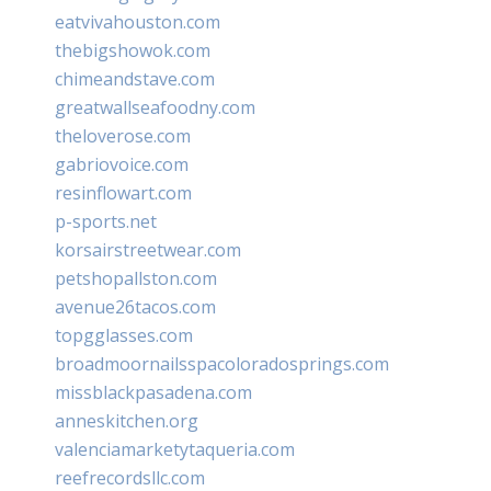
eatvivahouston.com
thebigshowok.com
chimeandstave.com
greatwallseafoodny.com
theloverose.com
gabriovoice.com
resinflowart.com
p-sports.net
korsairstreetwear.com
petshopallston.com
avenue26tacos.com
topgglasses.com
broadmoornailsspacoloradosprings.com
missblackpasadena.com
anneskitchen.org
valenciamarketytaqueria.com
reefrecordsllc.com