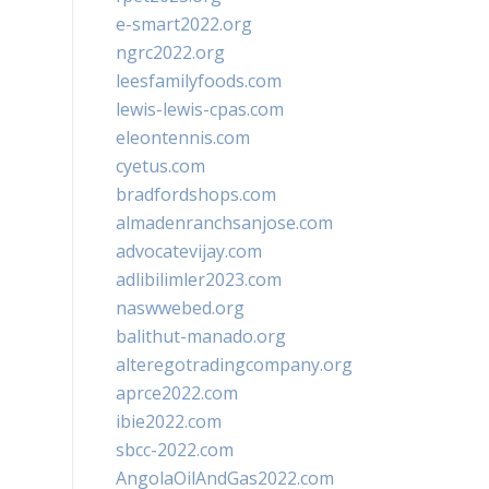
e-smart2022.org
ngrc2022.org
leesfamilyfoods.com
lewis-lewis-cpas.com
eleontennis.com
cyetus.com
bradfordshops.com
almadenranchsanjose.com
advocatevijay.com
adlibilimler2023.com
naswwebed.org
balithut-manado.org
alteregotradingcompany.org
aprce2022.com
ibie2022.com
sbcc-2022.com
AngolaOilAndGas2022.com