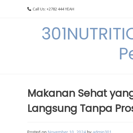
Skip
Call Us: +2782 444 YEAH
to
content
301NUTRITI
P
Makanan Sehat yang
Langsung Tanpa Pr
Posted on
November 10, 2024
by
admin301