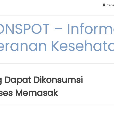
Cape
ONSPOT – Inform
eranan Kesehat
 Dapat Dikonsumsi
oses Memasak