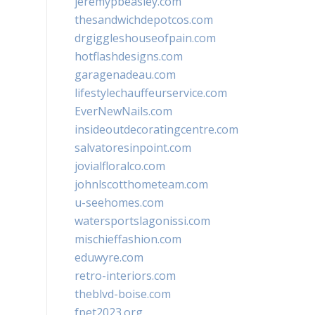
jeremypbeasley.com
thesandwichdepotcos.com
drgiggleshouseofpain.com
hotflashdesigns.com
garagenadeau.com
lifestylechauffeurservice.com
EverNewNails.com
insideoutdecoratingcentre.com
salvatoresinpoint.com
jovialfloralco.com
johnlscotthometeam.com
u-seehomes.com
watersportslagonissi.com
mischieffashion.com
eduwyre.com
retro-interiors.com
theblvd-boise.com
fpet2023.org