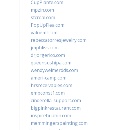
CupPlante.com
mpzin.com
stcreal.com
PopUpFlea.com
valueml.com
rebeccatorresjewelry.com
jmpbliss.com
drjorgerico.com
queensushipa.com
wendyweimerdds.com
ameri-camp.com
hrsreceivables.com
empconst1.com
cinderella-support.com
bigpinkrestaurant.com
inspirehuahin.com
memmingerspainting.com