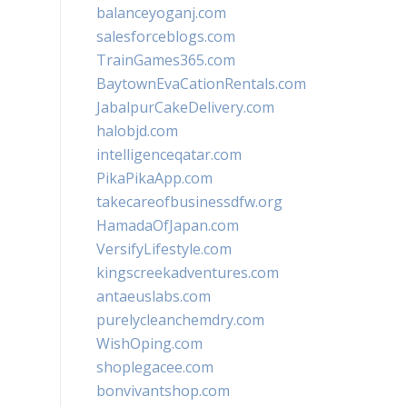
balanceyoganj.com
salesforceblogs.com
TrainGames365.com
BaytownEvaCationRentals.com
JabalpurCakeDelivery.com
halobjd.com
intelligenceqatar.com
PikaPikaApp.com
takecareofbusinessdfw.org
HamadaOfJapan.com
VersifyLifestyle.com
kingscreekadventures.com
antaeuslabs.com
purelycleanchemdry.com
WishOping.com
shoplegacee.com
bonvivantshop.com