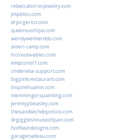
rebeccatorresjewelry.com
jmpbliss.com
drjorgerico.com
queensushipa.com
wendyweimerdds.com
ameri-camp.com
hrsreceivables.com
empconst1.com
cinderella-support.com
bigpinkrestaurant.com
inspirehuahin.com
memmingerspainting.com
jeremypbeasley.com
thesandwichdepotcos.com
drgiggleshouseofpain.com
hotflashdesigns.com
garagenadeau.com