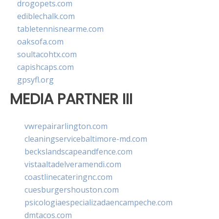
drogopets.com
ediblechalk.com
tabletennisnearme.com
oaksofa.com
soultacohtx.com
capishcaps.com
gpsyfl.org
MEDIA PARTNER III
vwrepairarlington.com
cleaningservicebaltimore-md.com
beckslandscapeandfence.com
vistaaltadelveramendi.com
coastlinecateringnc.com
cuesburgershouston.com
psicologiaespecializadaencampeche.com
dmtacos.com