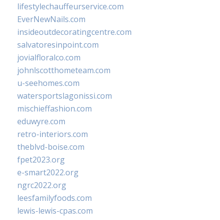
lifestylechauffeurservice.com
EverNewNails.com
insideoutdecoratingcentre.com
salvatoresinpoint.com
jovialfloralco.com
johnlscotthometeam.com
u-seehomes.com
watersportslagonissi.com
mischieffashion.com
eduwyre.com
retro-interiors.com
theblvd-boise.com
fpet2023.org
e-smart2022.org
ngrc2022.org
leesfamilyfoods.com
lewis-lewis-cpas.com