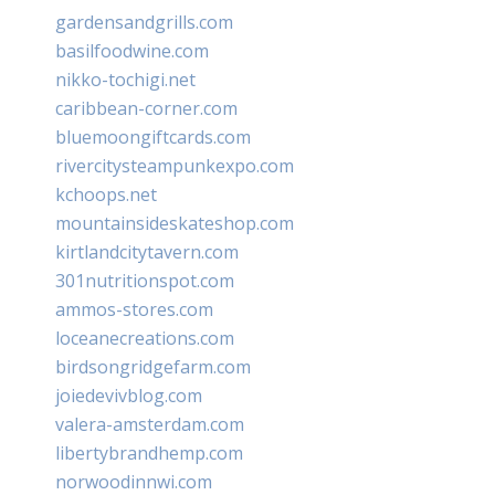
gardensandgrills.com
basilfoodwine.com
nikko-tochigi.net
caribbean-corner.com
bluemoongiftcards.com
rivercitysteampunkexpo.com
kchoops.net
mountainsideskateshop.com
kirtlandcitytavern.com
301nutritionspot.com
ammos-stores.com
loceanecreations.com
birdsongridgefarm.com
joiedevivblog.com
valera-amsterdam.com
libertybrandhemp.com
norwoodinnwi.com