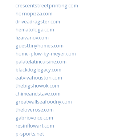
crescentstreetprinting.com
hornopizza.com
driveadragster.com
hematologa.com
lizaivanov.com
guesttinyhomes.com
home-plow-by-meyer.com
palatelatincuisine.com
blackdoglegacy.com
eatvivahouston.com
thebigshowok.com
chimeandstave.com
greatwallseafoodny.com
theloverose.com
gabriovoice.com
resinflowart.com
p-sports.net