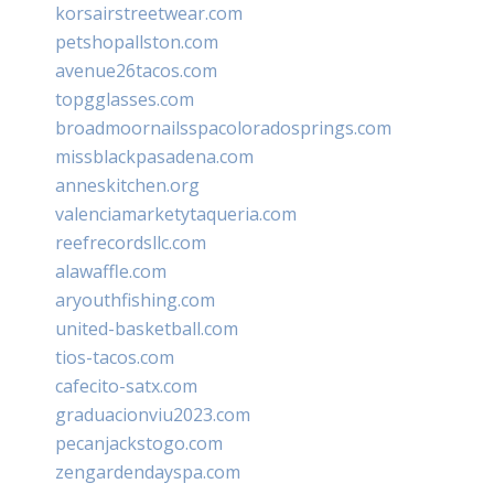
korsairstreetwear.com
petshopallston.com
avenue26tacos.com
topgglasses.com
broadmoornailsspacoloradosprings.com
missblackpasadena.com
anneskitchen.org
valenciamarketytaqueria.com
reefrecordsllc.com
alawaffle.com
aryouthfishing.com
united-basketball.com
tios-tacos.com
cafecito-satx.com
graduacionviu2023.com
pecanjackstogo.com
zengardendayspa.com