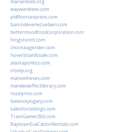
marianlives.org
waywardtees.com
pidfloorsexpress.com
bancodevenezuelaen.com
bettermoodfoodcorporation.com
hingstonnt.com
chooseagender.com
hoverboardssale.com
alaskapolitics.com
stsmp.org
manoelneves.com
mandelaeffectlibrary.com
roselynns.com
balanceyoganj.com
salesforceblogs.com
TrainGames365.com
BaytownEvaCationRentals.com
JabalpurCakeDelivery.com