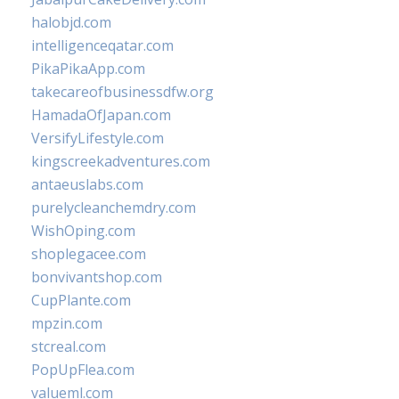
halobjd.com
intelligenceqatar.com
PikaPikaApp.com
takecareofbusinessdfw.org
HamadaOfJapan.com
VersifyLifestyle.com
kingscreekadventures.com
antaeuslabs.com
purelycleanchemdry.com
WishOping.com
shoplegacee.com
bonvivantshop.com
CupPlante.com
mpzin.com
stcreal.com
PopUpFlea.com
valueml.com