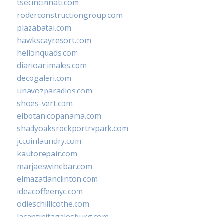
tsecincinnati.com
roderconstructiongroup.com
plazabatai.com
hawkscayresort.com
hellonquads.com
diarioanimales.com
decogaleri.com
unavozparadios.com
shoes-vert.com
elbotanicopanama.com
shadyoaksrockportrvpark.com
jccoinlaundry.com
kautorepair.com
marjaeswinebar.com
elmazatlanclinton.com
ideacoffeenyc.com
odieschillicothe.com
lacantinitagalesburg.com