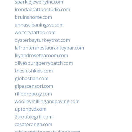
sparklejewelryinc.com
ironcladtattoostudio.com
bruinshome.com
annascleaningsvc.com
wolfcitytattoo.com
oysterbayturkeytrot.com
lafronterarestauranteybar.com
lilyandrosetearoom.com
olivesburgberrypatch.com
theslushkids.com
giobastian.com
glpascensori.com
rifloorepoxy.com
woolleymillingandpaving.com
uptonpvd.com
2troublegrill.com
casateranga.com
sticksandstonesstudiooh.com