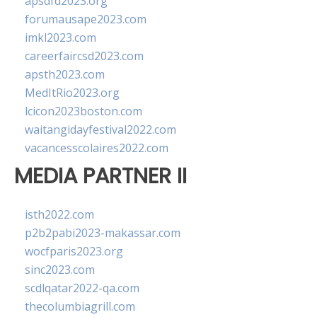
apsdfd2023.org
forumausape2023.com
imkl2023.com
careerfaircsd2023.com
apsth2023.com
MedItRio2023.org
lcicon2023boston.com
waitangidayfestival2022.com
vacancesscolaires2022.com
MEDIA PARTNER II
isth2022.com
p2b2pabi2023-makassar.com
wocfparis2023.org
sinc2023.com
scdlqatar2022-qa.com
thecolumbiagrill.com