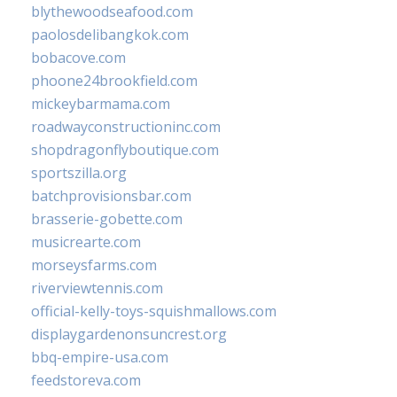
blythewoodseafood.com
paolosdelibangkok.com
bobacove.com
phoone24brookfield.com
mickeybarmama.com
roadwayconstructioninc.com
shopdragonflyboutique.com
sportszilla.org
batchprovisionsbar.com
brasserie-gobette.com
musicrearte.com
morseysfarms.com
riverviewtennis.com
official-kelly-toys-squishmallows.com
displaygardenonsuncrest.org
bbq-empire-usa.com
feedstoreva.com