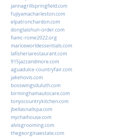
jannagrillspringfield.com
fujiyamacharleston.com
elpatronchardon.com
donglaishun-order.com
fiamc-rome2022.org
mariceworldessentials.com
lafisheriarestaurant.com
915jazzandmore.com
aguadulce-countryfair.com
jakehovis.com
bosswingsduluth.com
birminghamautocare.com
tonyscountrykitchen.com
jbellasnailspa.com
mychaihouse.com
alvisgrooming.com
thegeorginaestate.com