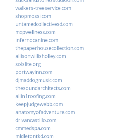
walkers-treeservice.com
shopmossi.com
untamedcollectivesd.com
mxpwellness.com
infernocanine.com
thepaperhousecollection.com
allisonwillisholley.com
solslite.org
portwayinn.com
djmaddogmusic.com
thesoundarchitects.com
allin1roofing.com
keepjudgewebb.com
anatomyofadventure.com
drivancastillo.com
cmmedspa.com
midletontkd.com