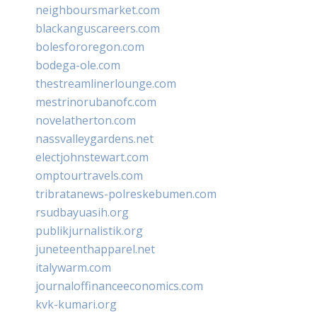
neighboursmarket.com
blackanguscareers.com
bolesfororegon.com
bodega-ole.com
thestreamlinerlounge.com
mestrinorubanofc.com
novelatherton.com
nassvalleygardens.net
electjohnstewart.com
omptourtravels.com
tribratanews-polreskebumen.com
rsudbayuasih.org
publikjurnalistik.org
juneteenthapparel.net
italywarm.com
journaloffinanceeconomics.com
kvk-kumari.org