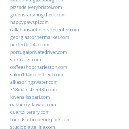
pizzadeliverybristol.com
greenstarsmogcheck.com
happypawspl.com
callahansautoservicecenter.com
georgiascornermarket.com
perfectfit24-7.com
portugalprivatedriver.com
von-racer.com
coffeeshopcharleston.com
salon104mainstreet.com
alkaspringswater.com
318mainstreet8h.com
lovenailsspari.com
oakberry-kuwait.com
quartzliterary.com
friendsofbroderickpark.com
studiopiattellina.com