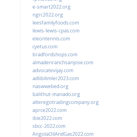
e-smart2022.org
ngrc2022.org
leesfamilyfoods.com
lewis-lewis-cpas.com
eleontennis.com
cyetus.com
bradfordshops.com
almadenranchsanjose.com
advocatevijay.com
adlibilimler2023.com
naswwebed.org
balithut-manado.org
alteregotradingcompany.org
aprce2022.com
ibie2022.com
sbcc-2022.com
AngolaOilAndGas2022.com