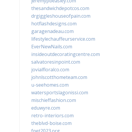
jeremypbeasley.com
thesandwichdepotcos.com
drgiggleshouseofpain.com
hotflashdesigns.com
garagenadeau.com
lifestylechauffeurservice.com
EverNewNails.com
insideoutdecoratingcentre.com
salvatoresinpoint.com
jovialfloralco.com
johnlscotthometeam.com
u-seehomes.com
watersportslagonissi.com
mischieffashion.com
eduwyre.com
retro-interiors.com
theblvd-boise.com
fpet2023.org