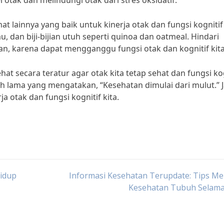
otak dan melindungi otak dari stres oksidatif.”
t lainnya yang baik untuk kinerja otak dan fungsi kognitif
 dan biji-bijian utuh seperti quinoa dan oatmeal. Hindari
an, karena dapat mengganggu fungsi otak dan kognitif kita
t secara teratur agar otak kita tetap sehat dan fungsi kog
ah lama yang mengatakan, “Kesehatan dimulai dari mulut.” J
 otak dan fungsi kognitif kita.
idup
Informasi Kesehatan Terupdate: Tips M
Kesehatan Tubuh Selam