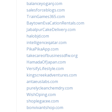
balanceyoganj.com
salesforceblogs.com
TrainGames365.com
BaytownEvaCationRentals.com
JabalpurCakeDelivery.com
halobjd.com
intelligenceqatar.com
PikaPikaApp.com
takecareofbusinessdfw.org
HamadaOfJapan.com
VersifyLifestyle.com
kingscreekadventures.com
antaeuslabs.com
purelycleanchemdry.com
WishOping.com
shoplegacee.com
bonvivantshop.com