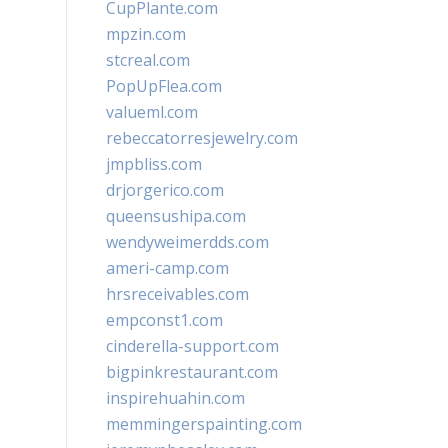
CupPlante.com
mpzin.com
stcreal.com
PopUpFlea.com
valueml.com
rebeccatorresjewelry.com
jmpbliss.com
drjorgerico.com
queensushipa.com
wendyweimerdds.com
ameri-camp.com
hrsreceivables.com
empconst1.com
cinderella-support.com
bigpinkrestaurant.com
inspirehuahin.com
memmingerspainting.com