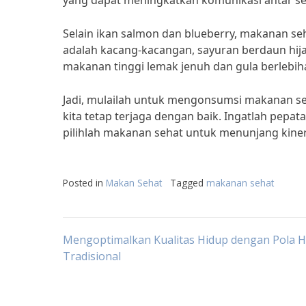
yang dapat meningkatkan komunikasi antar sel 
Selain ikan salmon dan blueberry, makanan seha
adalah kacang-kacangan, sayuran berdaun hijau,
makanan tinggi lemak jenuh dan gula berlebih
Jadi, mulailah untuk mengonsumsi makanan seha
kita tetap terjaga dengan baik. Ingatlah pepat
pilihlah makanan sehat untuk menunjang kinerja
Posted in
Makan Sehat
Tagged
makanan sehat
Post
Mengoptimalkan Kualitas Hidup dengan Pola H
Tradisional
navigation