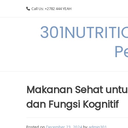
Skip
Call Us: +2782 444 YEAH
to
content
301NUTRITI
P
Makanan Sehat untu
dan Fungsi Kognitif
Posted on
December 23, 2024
by
admin301