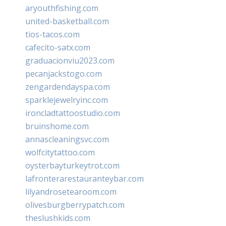
aryouthfishing.com
united-basketball.com
tios-tacos.com
cafecito-satx.com
graduacionviu2023.com
pecanjackstogo.com
zengardendayspa.com
sparklejewelryinc.com
ironcladtattoostudio.com
bruinshome.com
annascleaningsvc.com
wolfcitytattoo.com
oysterbayturkeytrot.com
lafronterarestauranteybar.com
lilyandrosetearoom.com
olivesburgberrypatch.com
theslushkids.com