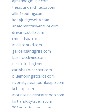
djmaddogmusic.com
thesoundarchitects.com
allin1roofing.com
keepjudgewebb.com
anatomyofadventure.com
drivancastillo.com
cmmedspa.com
midletontkd.com
gardensandgrills.com
basilfoodwine.com
nikko-tochigi.net
caribbean-corner.com
bluemoongiftcards.com
rivercitysteampunkexpo.com
kchoops.net
mountainsideskateshop.com
kirtlandcitytavern.com
301nutritionspot.com