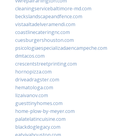
vwrepairarlington.com
cleaningservicebaltimore-md.com
beckslandscapeandfence.com
vistaaltadelveramendi.com
coastlinecateringnc.com
cuesburgershouston.com
psicologiaespecializadaencampeche.com
dmtacos.com
crescentstreetprinting.com
hornopizza.com
driveadragster.com
hematologa.com
lizaivanov.com
guesttinyhomes.com
home-plow-by-meyer.com
palatelatincuisine.com
blackdoglegacy.com
eatvivahouston.com