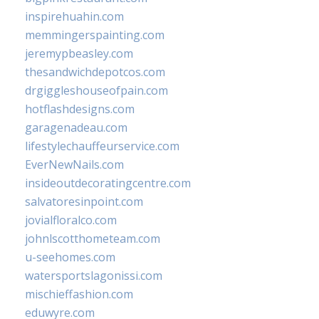
inspirehuahin.com
memmingerspainting.com
jeremypbeasley.com
thesandwichdepotcos.com
drgiggleshouseofpain.com
hotflashdesigns.com
garagenadeau.com
lifestylechauffeurservice.com
EverNewNails.com
insideoutdecoratingcentre.com
salvatoresinpoint.com
jovialfloralco.com
johnlscotthometeam.com
u-seehomes.com
watersportslagonissi.com
mischieffashion.com
eduwyre.com