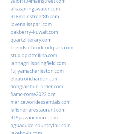
salon104mainstreet.com
alkaspringswater.com
318mainstreet8h.com
lovenailsspari.com
oakberry-kuwait.com
quartzliterary.com
friendsofbroderickpark.com
studiopiattellina.com
jannagrillspringfield.com
fujiyamacharleston.com
elpatronchardon.com
donglaishun-order.com
fiamc-rome2022.org
mariceworldessentials.com
lafisheriarestaurant.com
915jazzandmore.com
aguadulce-countryfair.com
jakehovis.com