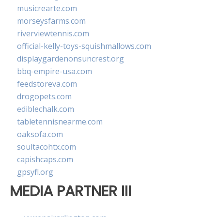
musicrearte.com
morseysfarms.com
riverviewtennis.com
official-kelly-toys-squishmallows.com
displaygardenonsuncrest.org
bbq-empire-usa.com
feedstoreva.com
drogopets.com
ediblechalk.com
tabletennisnearme.com
oaksofa.com
soultacohtx.com
capishcaps.com
gpsyfl.org
MEDIA PARTNER III