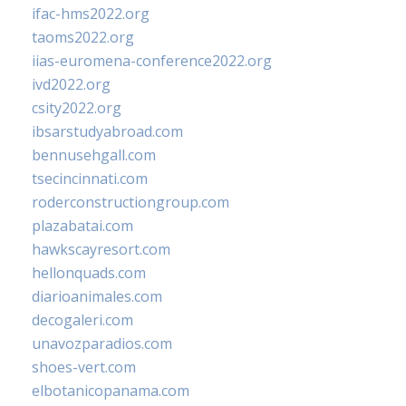
ifac-hms2022.org
taoms2022.org
iias-euromena-conference2022.org
ivd2022.org
csity2022.org
ibsarstudyabroad.com
bennusehgall.com
tsecincinnati.com
roderconstructiongroup.com
plazabatai.com
hawkscayresort.com
hellonquads.com
diarioanimales.com
decogaleri.com
unavozparadios.com
shoes-vert.com
elbotanicopanama.com