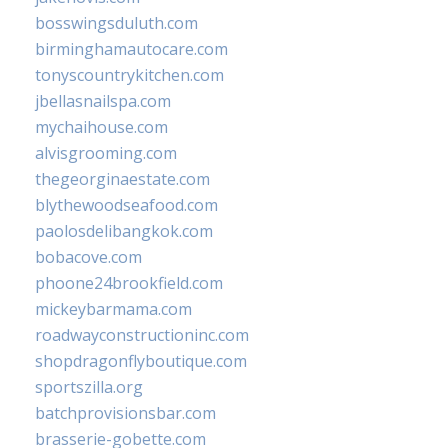
bosswingsduluth.com
birminghamautocare.com
tonyscountrykitchen.com
jbellasnailspa.com
mychaihouse.com
alvisgrooming.com
thegeorginaestate.com
blythewoodseafood.com
paolosdelibangkok.com
bobacove.com
phoone24brookfield.com
mickeybarmama.com
roadwayconstructioninc.com
shopdragonflyboutique.com
sportszilla.org
batchprovisionsbar.com
brasserie-gobette.com