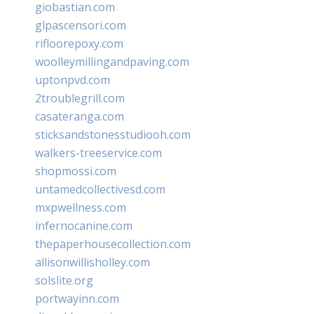
giobastian.com
glpascensori.com
rifloorepoxy.com
woolleymillingandpaving.com
uptonpvd.com
2troublegrill.com
casateranga.com
sticksandstonesstudiooh.com
walkers-treeservice.com
shopmossi.com
untamedcollectivesd.com
mxpwellness.com
infernocanine.com
thepaperhousecollection.com
allisonwillisholley.com
solslite.org
portwayinn.com