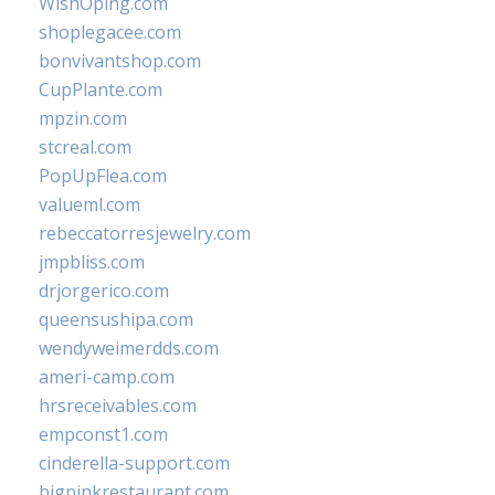
WishOping.com
shoplegacee.com
bonvivantshop.com
CupPlante.com
mpzin.com
stcreal.com
PopUpFlea.com
valueml.com
rebeccatorresjewelry.com
jmpbliss.com
drjorgerico.com
queensushipa.com
wendyweimerdds.com
ameri-camp.com
hrsreceivables.com
empconst1.com
cinderella-support.com
bigpinkrestaurant.com