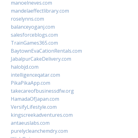
manoelneves.com
mandelaeffectlibrary.com
roselynns.com
balanceyoganj.com
salesforceblogs.com
TrainGames365.com
BaytownEvaCationRentals.com
JabalpurCakeDelivery.com
halobjd.com
intelligenceqatar.com
PikaPikaApp.com
takecareofbusinessdfw.org
HamadaOfJapan.com
VersifyLifestyle.com
kingscreekadventures.com
antaeuslabs.com
purelycleanchemdry.com