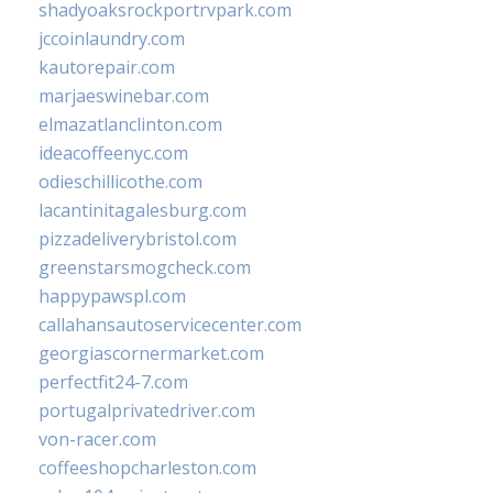
shadyoaksrockportrvpark.com
jccoinlaundry.com
kautorepair.com
marjaeswinebar.com
elmazatlanclinton.com
ideacoffeenyc.com
odieschillicothe.com
lacantinitagalesburg.com
pizzadeliverybristol.com
greenstarsmogcheck.com
happypawspl.com
callahansautoservicecenter.com
georgiascornermarket.com
perfectfit24-7.com
portugalprivatedriver.com
von-racer.com
coffeeshopcharleston.com