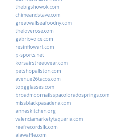
thebigshowok.com
chimeandstave.com
greatwallseafoodny.com
theloverose.com
gabriovoice.com
resinflowart.com
p-sports.net
korsairstreetwear.com
petshopallston.com
avenue26tacos.com
topgglasses.com
broadmoornailsspacoloradosprings.com
missblackpasadena.com
anneskitchen.org
valenciamarketytaqueria.com
reefrecordsllc.com
alawaffle.com