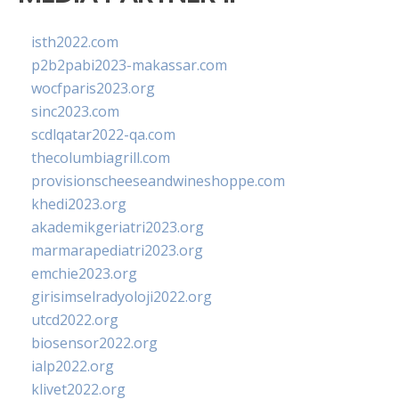
isth2022.com
p2b2pabi2023-makassar.com
wocfparis2023.org
sinc2023.com
scdlqatar2022-qa.com
thecolumbiagrill.com
provisionscheeseandwineshoppe.com
khedi2023.org
akademikgeriatri2023.org
marmarapediatri2023.org
emchie2023.org
girisimselradyoloji2022.org
utcd2022.org
biosensor2022.org
ialp2022.org
klivet2022.org