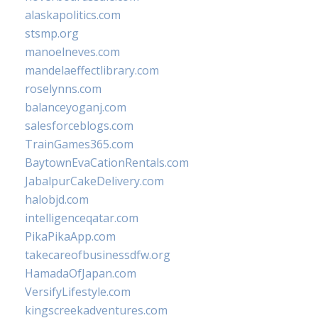
alaskapolitics.com
stsmp.org
manoelneves.com
mandelaeffectlibrary.com
roselynns.com
balanceyoganj.com
salesforceblogs.com
TrainGames365.com
BaytownEvaCationRentals.com
JabalpurCakeDelivery.com
halobjd.com
intelligenceqatar.com
PikaPikaApp.com
takecareofbusinessdfw.org
HamadaOfJapan.com
VersifyLifestyle.com
kingscreekadventures.com