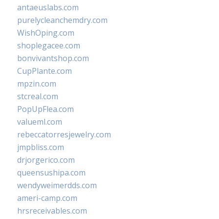
antaeuslabs.com
purelycleanchemdry.com
WishOping.com
shoplegacee.com
bonvivantshop.com
CupPlante.com
mpzin.com
stcreal.com
PopUpFlea.com
valueml.com
rebeccatorresjewelry.com
jmpbliss.com
drjorgerico.com
queensushipa.com
wendyweimerdds.com
ameri-camp.com
hrsreceivables.com