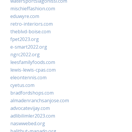
watersportslagonissi.com
mischieffashion.com
eduwyre.com
retro-interiors.com
theblvd-boise.com
fpet2023.org
e-smart2022.org
ngrc2022.org
leesfamilyfoods.com
lewis-lewis-cpas.com
eleontennis.com
cyetus.com
bradfordshops.com
almadenranchsanjose.com
advocatevijay.com
adlibilimler2023.com
naswwebed.org
balithut-manado.org