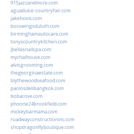
915jazzandmore.com
aguadulce-countryfair.com
jakehovis.com
bosswingsduluth.com
birminghamautocare.com
tonyscountrykitchen.com
jbellasnailspa.com
mychaihouse.com
alvisgrooming.com
thegeorginaestate.com
blythewoodseafood.com
paolosdelibangkok.com
bobacove.com
phoone24brookfield.com
mickeybarmama.com
roadwayconstructioninc.com
shopdragonflyboutique.com