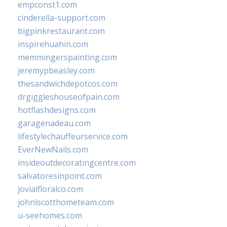
empconst1.com
cinderella-support.com
bigpinkrestaurant.com
inspirehuahin.com
memmingerspainting.com
jeremypbeasley.com
thesandwichdepotcos.com
drgiggleshouseofpain.com
hotflashdesigns.com
garagenadeau.com
lifestylechauffeurservice.com
EverNewNails.com
insideoutdecoratingcentre.com
salvatoresinpoint.com
jovialfloralco.com
johnlscotthometeam.com
u-seehomes.com