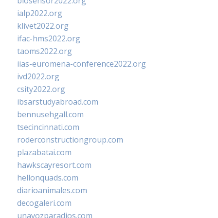
biosensor2022.org
ialp2022.org
klivet2022.org
ifac-hms2022.org
taoms2022.org
iias-euromena-conference2022.org
ivd2022.org
csity2022.org
ibsarstudyabroad.com
bennusehgall.com
tsecincinnati.com
roderconstructiongroup.com
plazabatai.com
hawkscayresort.com
hellonquads.com
diarioanimales.com
decogaleri.com
unavozparadios.com