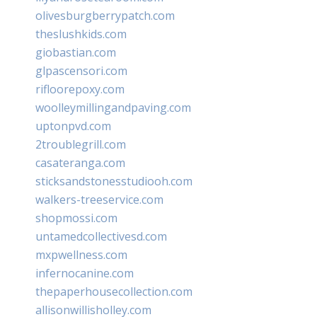
olivesburgberrypatch.com
theslushkids.com
giobastian.com
glpascensori.com
rifloorepoxy.com
woolleymillingandpaving.com
uptonpvd.com
2troublegrill.com
casateranga.com
sticksandstonesstudiooh.com
walkers-treeservice.com
shopmossi.com
untamedcollectivesd.com
mxpwellness.com
infernocanine.com
thepaperhousecollection.com
allisonwillisholley.com