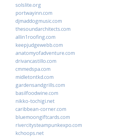
solslite.org
portwayinn.com
djmaddogmusic.com
thesoundarchitects.com
allin1roofing.com
keepjudgewebb.com
anatomyofadventure.com
drivancastillo.com
cmmedspa.com
midletontkd.com
gardensandgrills.com
basilfoodwine.com
nikko-tochigi.net
caribbean-corner.com
bluemoongiftcards.com
rivercitysteampunkexpo.com
kchoops.net