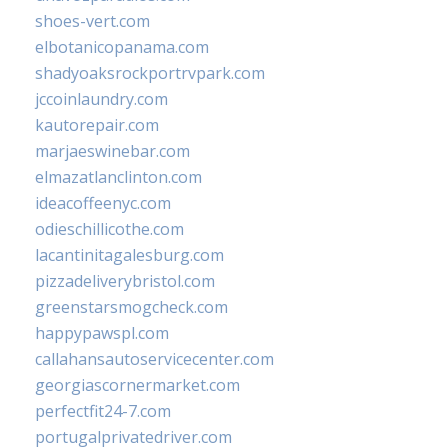
shoes-vert.com
elbotanicopanama.com
shadyoaksrockportrvpark.com
jccoinlaundry.com
kautorepair.com
marjaeswinebar.com
elmazatlanclinton.com
ideacoffeenyc.com
odieschillicothe.com
lacantinitagalesburg.com
pizzadeliverybristol.com
greenstarsmogcheck.com
happypawspl.com
callahansautoservicecenter.com
georgiascornermarket.com
perfectfit24-7.com
portugalprivatedriver.com