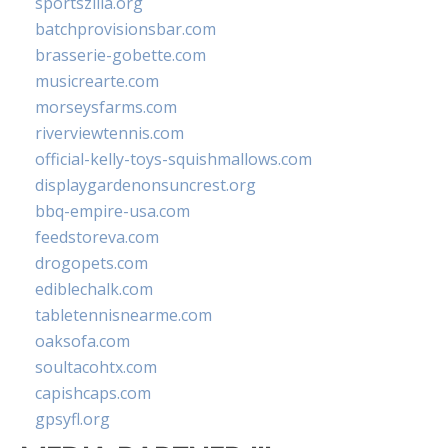
sportszilla.org
batchprovisionsbar.com
brasserie-gobette.com
musicrearte.com
morseysfarms.com
riverviewtennis.com
official-kelly-toys-squishmallows.com
displaygardenonsuncrest.org
bbq-empire-usa.com
feedstoreva.com
drogopets.com
ediblechalk.com
tabletennisnearme.com
oaksofa.com
soultacohtx.com
capishcaps.com
gpsyfl.org