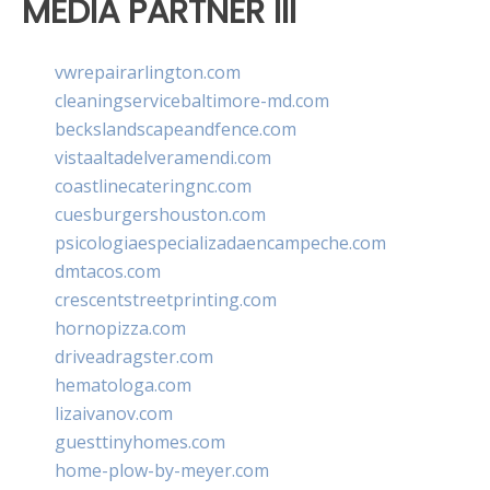
MEDIA PARTNER III
vwrepairarlington.com
cleaningservicebaltimore-md.com
beckslandscapeandfence.com
vistaaltadelveramendi.com
coastlinecateringnc.com
cuesburgershouston.com
psicologiaespecializadaencampeche.com
dmtacos.com
crescentstreetprinting.com
hornopizza.com
driveadragster.com
hematologa.com
lizaivanov.com
guesttinyhomes.com
home-plow-by-meyer.com