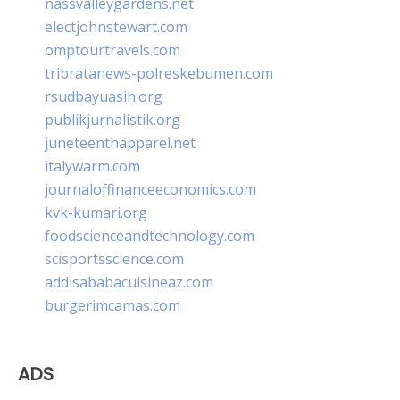
nassvalleygardens.net
electjohnstewart.com
omptourtravels.com
tribratanews-polreskebumen.com
rsudbayuasih.org
publikjurnalistik.org
juneteenthapparel.net
italywarm.com
journaloffinanceeconomics.com
kvk-kumari.org
foodscienceandtechnology.com
scisportsscience.com
addisababacuisineaz.com
burgerimcamas.com
ADS