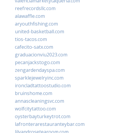
valenciamarketytaqueria.com
reefrecordsllc.com
alawaffle.com
aryouthfishing.com
united-basketball.com
tios-tacos.com
cafecito-satx.com
graduacionviu2023.com
pecanjackstogo.com
zengardendayspa.com
sparklejewelryinc.com
ironcladtattoostudio.com
bruinshome.com
annascleaningsvc.com
wolfcitytattoo.com
oysterbayturkeytrot.com
lafronterarestauranteybar.com
lilyandrosetearoom.com