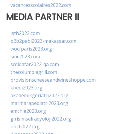
vacancesscolaires2022.com
MEDIA PARTNER II
isth2022.com
p2b2pabi2023-makassar.com
wocfparis2023.org
sinc2023.com
scdlqatar2022-qa.com
thecolumbiagrill.com
provisionscheeseandwineshoppe.com
khedi2023.org
akademikgeriatri2023.org
marmarapediatri2023.org
emchie2023.org
girisimselradyoloji2022.org
utcd2022.org