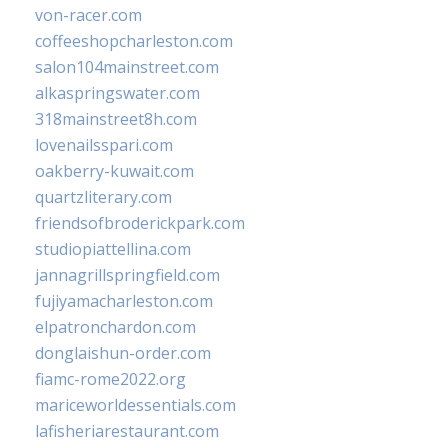
von-racer.com
coffeeshopcharleston.com
salon104mainstreet.com
alkaspringswater.com
318mainstreet8h.com
lovenailsspari.com
oakberry-kuwait.com
quartzliterary.com
friendsofbroderickpark.com
studiopiattellina.com
jannagrillspringfield.com
fujiyamacharleston.com
elpatronchardon.com
donglaishun-order.com
fiamc-rome2022.org
mariceworldessentials.com
lafisheriarestaurant.com