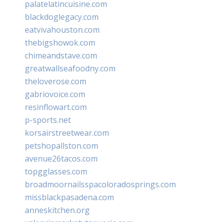
palatelatincuisine.com
blackdoglegacy.com
eatvivahouston.com
thebigshowok.com
chimeandstave.com
greatwallseafoodny.com
theloverose.com
gabriovoice.com
resinflowart.com
p-sports.net
korsairstreetwear.com
petshopallston.com
avenue26tacos.com
topgglasses.com
broadmoornailsspacoloradosprings.com
missblackpasadena.com
anneskitchen.org