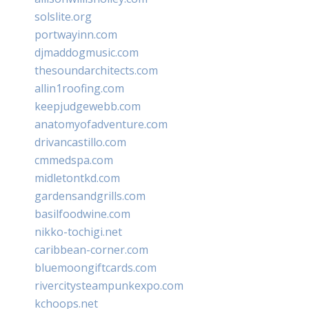
solslite.org
portwayinn.com
djmaddogmusic.com
thesoundarchitects.com
allin1roofing.com
keepjudgewebb.com
anatomyofadventure.com
drivancastillo.com
cmmedspa.com
midletontkd.com
gardensandgrills.com
basilfoodwine.com
nikko-tochigi.net
caribbean-corner.com
bluemoongiftcards.com
rivercitysteampunkexpo.com
kchoops.net