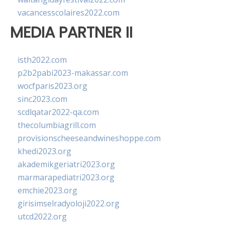
vacancesscolaires2022.com
MEDIA PARTNER II
isth2022.com
p2b2pabi2023-makassar.com
wocfparis2023.org
sinc2023.com
scdlqatar2022-qa.com
thecolumbiagrill.com
provisionscheeseandwineshoppe.com
khedi2023.org
akademikgeriatri2023.org
marmarapediatri2023.org
emchie2023.org
girisimselradyoloji2022.org
utcd2022.org