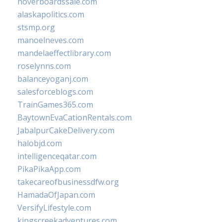
hoverboardssale.com
alaskapolitics.com
stsmp.org
manoelneves.com
mandelaeffectlibrary.com
roselynns.com
balanceyoganj.com
salesforceblogs.com
TrainGames365.com
BaytownEvaCationRentals.com
JabalpurCakeDelivery.com
halobjd.com
intelligenceqatar.com
PikaPikaApp.com
takecareofbusinessdfw.org
HamadaOfJapan.com
VersifyLifestyle.com
kingscreekadventures.com