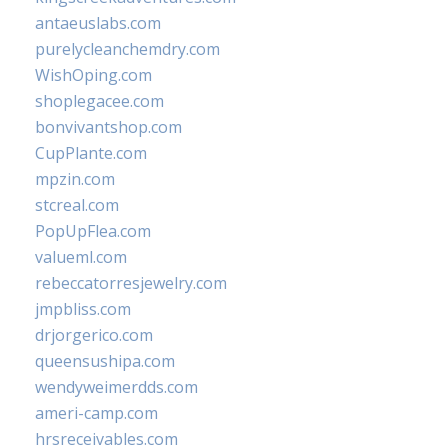
antaeuslabs.com
purelycleanchemdry.com
WishOping.com
shoplegacee.com
bonvivantshop.com
CupPlante.com
mpzin.com
stcreal.com
PopUpFlea.com
valueml.com
rebeccatorresjewelry.com
jmpbliss.com
drjorgerico.com
queensushipa.com
wendyweimerdds.com
ameri-camp.com
hrsreceivables.com