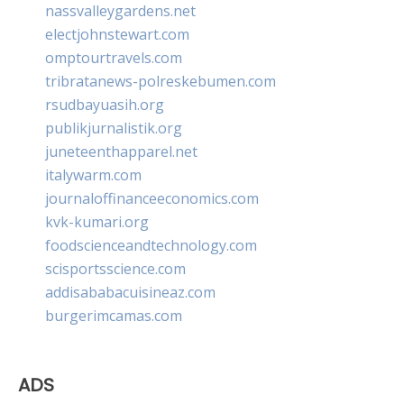
nassvalleygardens.net
electjohnstewart.com
omptourtravels.com
tribratanews-polreskebumen.com
rsudbayuasih.org
publikjurnalistik.org
juneteenthapparel.net
italywarm.com
journaloffinanceeconomics.com
kvk-kumari.org
foodscienceandtechnology.com
scisportsscience.com
addisababacuisineaz.com
burgerimcamas.com
ADS