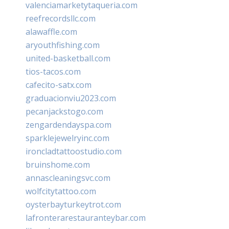
valenciamarketytaqueria.com
reefrecordsllc.com
alawaffle.com
aryouthfishing.com
united-basketball.com
tios-tacos.com
cafecito-satx.com
graduacionviu2023.com
pecanjackstogo.com
zengardendayspa.com
sparklejewelryinc.com
ironcladtattoostudio.com
bruinshome.com
annascleaningsvc.com
wolfcitytattoo.com
oysterbayturkeytrot.com
lafronterarestauranteybar.com