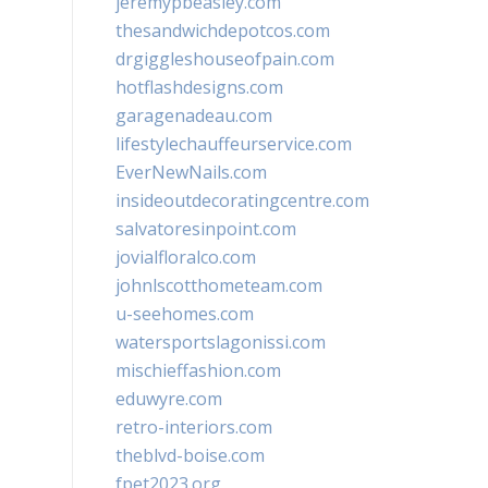
jeremypbeasley.com
thesandwichdepotcos.com
drgiggleshouseofpain.com
hotflashdesigns.com
garagenadeau.com
lifestylechauffeurservice.com
EverNewNails.com
insideoutdecoratingcentre.com
salvatoresinpoint.com
jovialfloralco.com
johnlscotthometeam.com
u-seehomes.com
watersportslagonissi.com
mischieffashion.com
eduwyre.com
retro-interiors.com
theblvd-boise.com
fpet2023.org