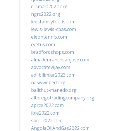
e-smart2022.org
ngrc2022.org
leesfamilyfoods.com
lewis-lewis-cpas.com
eleontennis.com
cyetus.com
bradfordshops.com
almadenranchsanjose.com
advocatevijay.com
adlibilimler2023.com
naswwebed.org
balithut-manado.org
alteregotradingcompany.org
aprce2022.com
ibie2022.com
sbcc-2022.com
AngolaOilAndGas2022.com