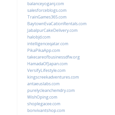
balanceyoganj.com
salesforceblogs.com
TrainGames365.com
BaytownEvaCationRentals.com
JabalpurCakeDelivery.com
halobjd.com
intelligenceqatar.com
PikaPikaApp.com
takecareofbusinessdfw.org
HamadaOfJapan.com
VersifyLifestyle.com
kingscreekadventures.com
antaeuslabs.com
purelycleanchemdry.com
WishOping.com
shoplegacee.com
bonvivantshop.com