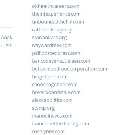
okhealthcareers.com
theintexperience.com
unboundedthefilm.com
catfriends-bg.org
 Anak
marianlives.org
k Dini
waywardtees.com
pidfloorsexpress.com
bancodevenezuelaen.com
bettermoodfoodcorporation.com
hingstonnt.com
chooseagender.com
hoverboardssale.com
alaskapolitics.com
stsmp.org
manoelneves.com
mandelaeffectlibrary.com
roselynns.com