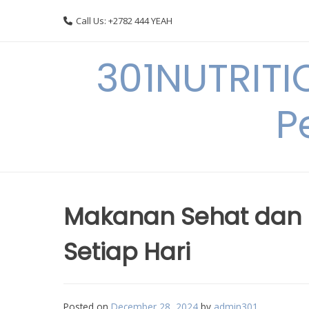
Skip
Call Us: +2782 444 YEAH
to
content
301NUTRITI
P
Makanan Sehat dan B
Setiap Hari
Posted on
December 28, 2024
by
admin301