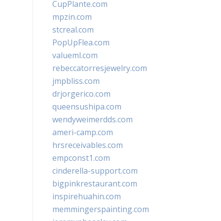
CupPlante.com
mpzin.com
stcreal.com
PopUpFlea.com
valueml.com
rebeccatorresjewelry.com
jmpbliss.com
drjorgerico.com
queensushipa.com
wendyweimerdds.com
ameri-camp.com
hrsreceivables.com
empconst1.com
cinderella-support.com
bigpinkrestaurant.com
inspirehuahin.com
memmingerspainting.com