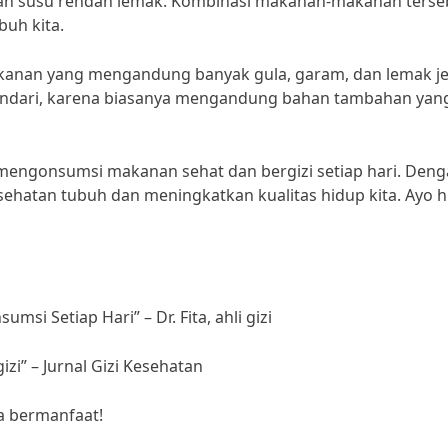
k, dan susu rendah lemak. Kombinasi makanan-makanan terse
buh kita.
makanan yang mengandung banyak gula, garam, dan lemak j
indari, karena biasanya mengandung bahan tambahan yan
u mengonsumsi makanan sehat dan bergizi setiap hari. Den
sehatan tubuh dan meningkatkan kualitas hidup kita. Ayo 
si Setiap Hari” – Dr. Fita, ahli gizi
i” – Jurnal Gizi Kesehatan
ga bermanfaat!