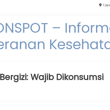
Cape
ONSPOT – Inform
eranan Kesehat
ergizi: Wajib Dikonsumsi