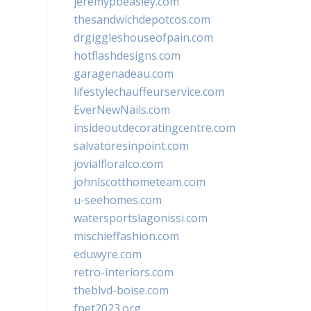
jeremypbeasley.com
thesandwichdepotcos.com
drgiggleshouseofpain.com
hotflashdesigns.com
garagenadeau.com
lifestylechauffeurservice.com
EverNewNails.com
insideoutdecoratingcentre.com
salvatoresinpoint.com
jovialfloralco.com
johnlscotthometeam.com
u-seehomes.com
watersportslagonissi.com
mischieffashion.com
eduwyre.com
retro-interiors.com
theblvd-boise.com
fpet2023.org