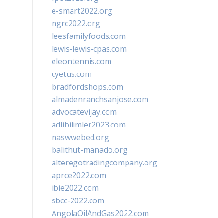
e-smart2022.org
ngrc2022.org
leesfamilyfoods.com
lewis-lewis-cpas.com
eleontennis.com
cyetus.com
bradfordshops.com
almadenranchsanjose.com
advocatevijay.com
adlibilimler2023.com
naswwebed.org
balithut-manado.org
alteregotradingcompany.org
aprce2022.com
ibie2022.com
sbcc-2022.com
AngolaOilAndGas2022.com