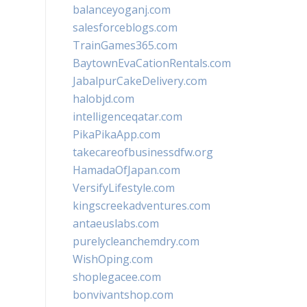
balanceyoganj.com
salesforceblogs.com
TrainGames365.com
BaytownEvaCationRentals.com
JabalpurCakeDelivery.com
halobjd.com
intelligenceqatar.com
PikaPikaApp.com
takecareofbusinessdfw.org
HamadaOfJapan.com
VersifyLifestyle.com
kingscreekadventures.com
antaeuslabs.com
purelycleanchemdry.com
WishOping.com
shoplegacee.com
bonvivantshop.com