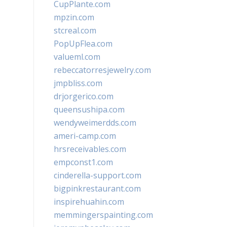
CupPlante.com
mpzin.com
stcreal.com
PopUpFlea.com
valueml.com
rebeccatorresjewelry.com
jmpbliss.com
drjorgerico.com
queensushipa.com
wendyweimerdds.com
ameri-camp.com
hrsreceivables.com
empconst1.com
cinderella-support.com
bigpinkrestaurant.com
inspirehuahin.com
memmingerspainting.com