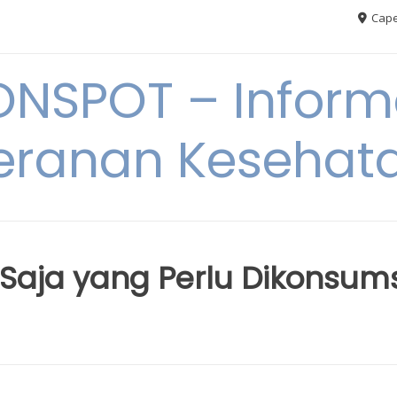
Cape
ONSPOT – Inform
eranan Kesehat
aja yang Perlu Dikonsums