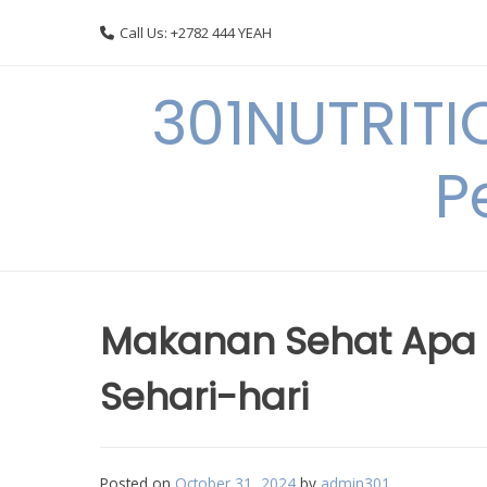
Skip
Call Us: +2782 444 YEAH
to
content
301NUTRITI
P
Makanan Sehat Apa S
Sehari-hari
Posted on
October 31, 2024
by
admin301